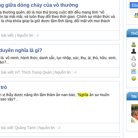
ặng giữa dòng chảy của vô thường
a thường quên, đó là mọi thứ trong cuộc đời đều mang tính “vô
ồn tại mãi mãi, và luôn thay đổi theo thời gian. Chính sự nhận thức và
à chìa khóa giúp ta giữ được tâm tĩnh lặng, đối mặt với mọi thách
TH
i viết: | Nguồn tin : -/-
duyên nghĩa là gì?
: vô minh, hành thức, danh sắc, lục nhập, xúc, thụ, ái, thủ, hữu, sinh,
ào?...
ài viết: HT. Thích Trung Quán | Nguồn tin : -/-
trò
h vị thầy được nâng lên tầm thâm ân nan báo, “
Nghĩa
ân sư muôn
TIN
sao vậy?...
ài viết: Quảng Tánh | Nguồn tin : -/-