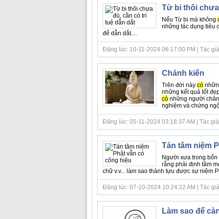
Từ bi thôi chưa 
Nếu Từ bi mà không
những tác dụng tiêu 
để dẫn dắt....
Đăng lúc: 10-11-2024 06:17:00 PM | Tác giả b
Chánh kiến
Trên đời này
có
nhữn
những kết quả tốt đẹp
có
những người chân 
nghiệm và chứng ngộ.
Đăng lúc: 05-11-2024 03:18:37 AM | Tác giả
Tán tâm niệm P
Người xưa trong bốn 
rằng phải định tâm mớ
chữ v.v... làm sao thành tựu được sự niệm P
Đăng lúc: 07-10-2024 10:24:22 AM | Tác giả bà
Làm sao để càng