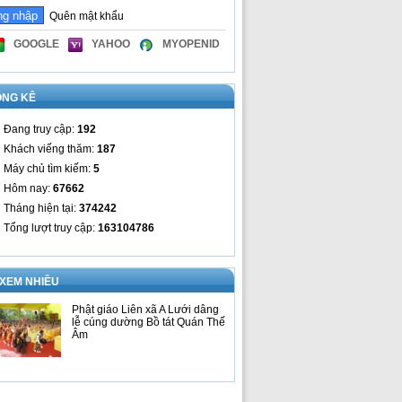
Quên mật khẩu
GOOGLE
YAHOO
MYOPENID
ỐNG KÊ
Đang truy cập:
192
Khách viếng thăm:
187
Máy chủ tìm kiếm:
5
Hôm nay:
67662
Tháng hiện tại:
374242
Tổng lượt truy cập:
163104786
 XEM NHIỀU
Phật giáo Liên xã A Lưới dâng
lễ cúng dường Bồ tát Quán Thế
Âm