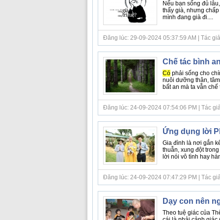
Nếu bạn sống đủ lâu
thấy già, nhưng chấp 
mình đang già đi....
Đăng lúc: 29-09-2024 05:37:59 AM | Tác giả 
Chế tác bình an
Có
phải sống cho ch
nuôi dưỡng thân, tâm
bất an mà ta vẫn chế 
Đăng lúc: 24-09-2024 07:54:06 PM | Tác giả b
Ứng dụng lời Ph
Gia đình là nơi gắn 
thuẫn, xung đột trong
lời nói vô tình hay h
Đăng lúc: 24-09-2024 07:47:29 PM | Tác giả b
Dạy con nên ng
Theo tuệ giác của Th
cái là phải cảnh giác 