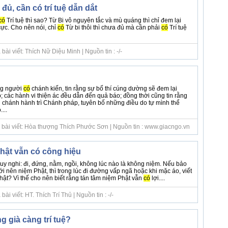
đủ, cần có trí tuệ dẫn dắt
có
Trí tuệ thì sao? Từ Bi vô nguyên tắc và mù quáng thì chỉ đem lại
cực. Cho nên nói, chỉ
có
Từ bi thôi thì chưa đủ mà cần phải
có
Trí tuệ
ài viết: Thích Nữ Diệu Minh | Nguồn tin : -/-
g người
có
chánh kiến, tin rằng sự bố thí cúng dường sẽ đem lại
; các hành vi thiện ác đều dẫn đến quả báo; đồng thời cũng tin rằng
chánh hành trì Chánh pháp, tuyên bố những điều do tự mình thể
...
 bài viết: Hòa thượng Thích Phước Sơn | Nguồn tin : www.giacngo.vn
hật vẫn có công hiệu
uy nghi: đi, đứng, nằm, ngồi, không lúc nào là không niệm. Nếu bảo
i nên niệm Phật, thì trong lúc đi đường vấp ngã hoặc khi mặc áo, viết
hật? Vì thế cho nên biết rằng tán tâm niệm Phật vẫn
có
lợi....
i viết: HT. Thích Trí Thủ | Nguồn tin : -/-
 già càng trí tuệ?