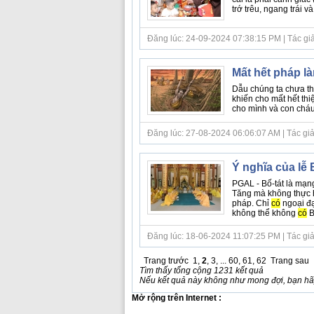
trớ trêu, ngang trái v
Đăng lúc: 24-09-2024 07:38:15 PM | Tác giả b
Mất hết pháp l
Dẫu chúng ta chưa th
khiến cho mất hết th
cho mình và con cháu
Đăng lúc: 27-08-2024 06:06:07 AM | Tác giả b
Ý nghĩa của lễ B
PGAL - Bố-tát là mạ
Tăng mà không thực h
pháp. Chỉ
có
ngoại đạ
không thể không
có
Bố
Đăng lúc: 18-06-2024 11:07:25 PM | Tác giả bà
Trang trước
1
,
2
,
3
, ...
60
,
61
,
62
Trang sau
Tìm thấy tổng cộng 1231 kết quả
Nếu kết quả này không như mong đợi, bạn hãy
Mở rộng trên Internet :