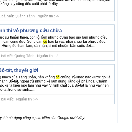
à đắng cay cũng đều xuất phát từ đây....
ài viết: Quảng Tánh | Nguồn tin : -/-
ành thì vô phương cứu chữa
ực sự thuần thiện, còn lỗi lầm nhưng đừng bao giờ làm những điều
iện căn công đức. Sống cần
có
hậu là vậy, phải chừa lại phước đức
. Đừng để tham lam, sân hận, si mê nhuộm bẩn cuộc đời....
ài viết: Quảng Tánh | Nguồn tin : -/-
ố-tát, thuyết giới
ng mạch của Tăng đoàn, nên không
có
chúng Tỷ-kheo nào được gọi là
ành Bố-tát, ngoại trừ những kẻ lạm dụng Tăng để phá hoại Chánh
o, kẻ tà kiến mới làm như vậy. Vì tính chất của Bố-tát là như vậy nên
-tát trong sự sinh......
i viết: | Nguồn tin : -/-
 thử sử dụng công cụ tìm kiếm của Google dưới đây!