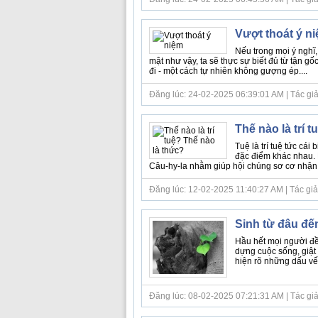
Vượt thoát ý n
Nếu trong mọi ý nghĩ,
mật như vậy, ta sẽ thực sự biết đủ từ tận 
đi - một cách tự nhiên không gượng ép....
Đăng lúc: 24-02-2025 06:39:01 AM | Tác giả b
Thế nào là trí 
Tuệ là trí tuệ tức cái
đặc điểm khác nhau. P
Câu-hy-la nhằm giúp hội chúng sơ cơ nhận ra
Đăng lúc: 12-02-2025 11:40:27 AM | Tác giả b
Sinh từ đâu đến
Hầu hết mọi người đều
dựng cuộc sống, giật 
hiện rõ những dấu vết 
Đăng lúc: 08-02-2025 07:21:31 AM | Tác giả 