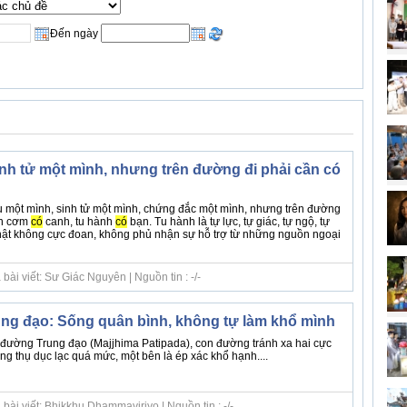
Đến ngày
inh tử một mình, nhưng trên đường đi phải cần có
tu một mình, sinh tử một mình, chứng đắc một mình, nhưng trên đường
n cơm
có
canh, tu hành
có
bạn. Tu hành là tự lực, tự giác, tự ngộ, tự
ật không cực đoan, không phủ nhận sự hỗ trợ từ những nguồn ngoại
ài viết: Sư Giác Nguyên | Nguồn tin : -/-
g đạo: Sống quân bình, không tự làm khổ mình
đường Trung đạo (Majjhima Patipada), con đường tránh xa hai cực
g thụ dục lạc quá mức, một bên là ép xác khổ hạnh....
bài viết: Bhikkhu Dhammaviriyo | Nguồn tin : -/-