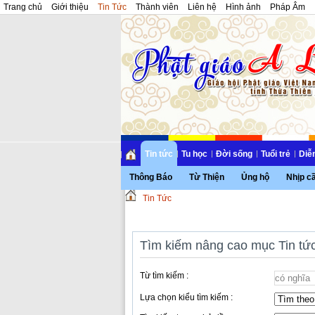
Trang chủ
Giới thiệu
Tin Tức
Thành viên
Liên hệ
Hình ảnh
Pháp Âm
Tin tức
Tu học
Đời sống
Tuổi trẻ
Diễ
Thông Báo
Từ Thiện
Ủng hộ
Nhịp c
Tin Tức
Tìm kiếm nâng cao mục Tin tứ
Từ tìm kiếm :
Lựa chọn kiểu tìm kiếm :