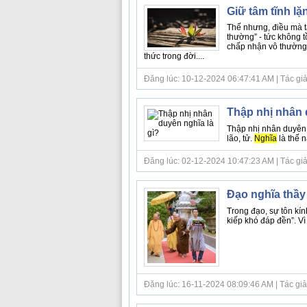
Giữ tâm tĩnh l
Thế nhưng, điều mà t
thường” - tức không t
chấp nhận vô thường l
thức trong đời....
Đăng lúc: 10-12-2024 06:47:41 AM | Tác giả bà
Thập nhị nhân 
Thập nhị nhân duyên là
lão, tử.
Nghĩa
là thế n
Đăng lúc: 02-12-2024 10:47:23 AM | Tác giả b
Đạo nghĩa thầy 
Trong đạo, sự tôn kín
kiếp khó đáp đền”. Vì 
Đăng lúc: 16-11-2024 08:09:46 AM | Tác giả b