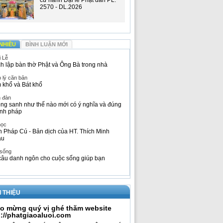
cử hành Đại lễ Phật đản PL.
2570 - DL.2026
NHIỀU
BÌNH LUẬN MỚI
i Lễ
h lập bàn thờ Phật và Ông Bà trong nhà
 lý căn bản
 khổ và Bát khổ
n đàn
ng sanh như thế nào mới có ý nghĩa và đúng
nh pháp
học
h Pháp Cú - Bản dịch của HT. Thích Minh
âu
 sống
câu danh ngôn cho cuộc sống giúp bạn
I THIỆU
o mừng quý vị ghé thăm website
p://phatgiaoaluoi.com