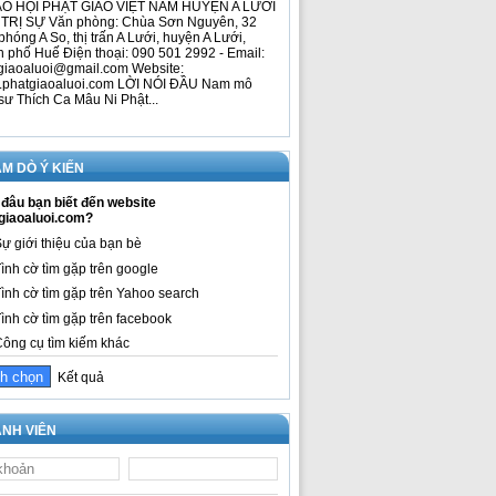
O HỘI PHẬT GIÁO VIỆT NAM HUYỆN A LƯỚI
TRỊ SỰ Văn phòng: Chùa Sơn Nguyên, 32
phóng A So, thị trấn A Lưới, huyện A Lưới,
h phố Huế Điện thoại: 090 501 2992 - Email:
giaoaluoi@gmail.com Website:
phatgiaoaluoi.com LỜI NÓI ĐẦU Nam mô
sư Thích Ca Mâu Ni Phật...
M DÒ Ý KIẾN
đâu bạn biết đến website
giaoaluoi.com?
ự giới thiệu của bạn bè
ình cờ tìm gặp trên google
ình cờ tìm gặp trên Yahoo search
ình cờ tìm gặp trên facebook
ông cụ tìm kiếm khác
Kết quả
NH VIÊN