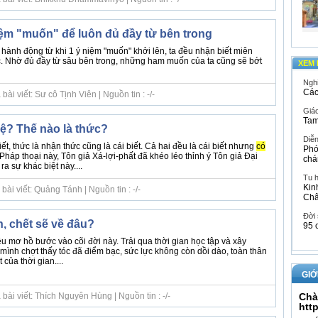
iệm "muốn" để luôn đủ đầy từ bên trong
 hành động từ khi 1 ý niệm "muốn" khởi lên, ta đều nhận biết miên
gốc. Nhờ đủ đầy từ sâu bên trong, những ham muốn của ta cũng sẽ bớt
XEM 
Ngh
Các
ài viết: Sư cô Tịnh Viên | Nguồn tin : -/-
Giáo
Tam
tuệ? Thế nào là thức?
Diễ
 biết, thức là nhận thức cũng là cái biết. Cả hai đều là cái biết nhưng
có
Phó
háp thoại này, Tôn giả Xá-lợi-phất đã khéo léo thỉnh ý Tôn giả Đại
chá
 sự khác biệt này....
Tu 
Kin
ài viết: Quảng Tánh | Nguồn tin : -/-
Ch
Đời
, chết sẽ về đâu?
95 
 mơ hồ bước vào cõi đời này. Trải qua thời gian học tập và xây
mình chợt thấy tóc đã điểm bạc, sức lực không còn dồi dào, toàn thân
của thời gian....
GIỚ
bài viết: Thích Nguyên Hùng | Nguồn tin : -/-
Chà
htt