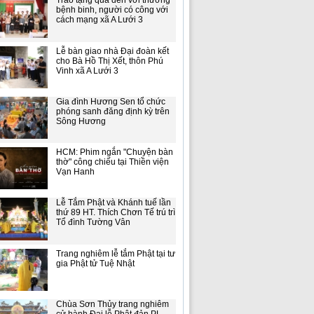
Trao tặng quà đến với thương
bệnh binh, người có công với
cách mạng xã A Lưới 3
Lễ bàn giao nhà Đại đoàn kết
cho Bà Hồ Thị Xết, thôn Phú
Vinh xã A Lưới 3
Gia đình Hương Sen tổ chức
phóng sanh đăng định kỳ trên
Sông Hương
HCM: Phim ngắn "Chuyện bàn
thờ" công chiếu tại Thiền viện
Vạn Hanh
Lễ Tắm Phật và Khánh tuế lần
thứ 89 HT. Thích Chơn Tế trú trì
Tổ đình Tường Vân
Trang nghiêm lễ tắm Phật tại tư
gia Phật tử Tuệ Nhật
Chùa Sơn Thủy trang nghiêm