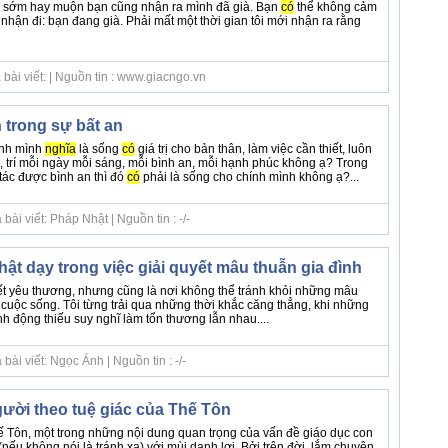
, sớm hay muộn bạn cũng nhận ra mình đã già. Bạn
có
thể không cảm
nhận đi: bạn đang già. Phải mất một thời gian tôi mới nhận ra rằng
bài viết: | Nguồn tin : www.giacngo.vn
 trong sự bất an
ính mình
nghĩa
là sống
có
giá trị cho bản thân, làm việc cần thiết, luôn
, trí mỗi ngày mỗi sáng, mỗi bình an, mỗi hạnh phúc không ạ? Trong
tác được bình an thì đó
có
phải là sống cho chính mình không ạ?...
ài viết: Pháp Nhật | Nguồn tin : -/-
ật dạy trong việc giải quyết mâu thuẫn gia đình
kết yêu thương, nhưng cũng là nơi không thể tránh khỏi những mâu
 cuộc sống. Tôi từng trải qua những thời khắc căng thẳng, khi những
ành động thiếu suy nghĩ làm tổn thương lẫn nhau....
ài viết: Ngọc Ánh | Nguồn tin : -/-
ười theo tuệ giác của Thế Tôn
ế Tôn, một trong những nội dung quan trọng của vấn đề giáo dục con
(nếu không nói là tránh xa) với mùi danh lợi. Bởi trên đời, lắm chuyện