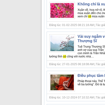
Không chỉ là xu
Xuân về, hoa nở rộ, t
mùa xuân đến cho mọi
xem chỉ
có
mùa xuân c
Đăng lúc: 01-02-2025 08:21:18 AM | Tác giả b
Vài suy ngẫm v
Thượng Sĩ
Tuệ Trung Thượng Sĩ 
anh vợ của vua Trần 
con mình là Trần Nhân
tướng lĩnh
có
công với nước nhà....
Đăng lúc: 27-01-2025 06:18:08 AM | Tác giả bà
Điều phục tâm l
Pháp thoại này, Thế 
về ba tướng”. Đó là t
Đăng lúc: 10-12-2024 07:10:32 AM | Tác giả b