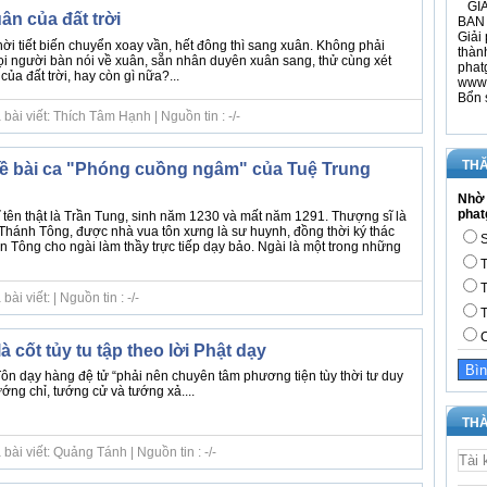
GIÁ
ân của đất trời
BAN 
Giải 
hời tiết biến chuyển xoay vần, hết đông thì sang xuân. Không phải
thàn
 người bàn nói về xuân, sẵn nhân duyên xuân sang, thử cùng xét
phat
ủa đất trời, hay còn gì nữa?...
www.
Bổn 
ài viết: Thích Tâm Hạnh | Nguồn tin : -/-
THĂ
ề bài ca "Phóng cuồng ngâm" của Tuệ Trung
Nhờ 
phat
tên thật là Trần Tung, sinh năm 1230 và mất năm 1291. Thượng sĩ là
Thánh Tông, được nhà vua tôn xưng là sư huynh, đồng thời ký thác
S
 Tông cho ngài làm thầy trực tiếp dạy bảo. Ngài là một trong những
T
T
i viết: | Nguồn tin : -/-
T
C
à cốt tủy tu tập theo lời Phật dạy
Tôn dạy hàng đệ tử “phải nên chuyên tâm phương tiện tùy thời tư duy
ướng chỉ, tướng cử và tướng xả....
THÀ
ài viết: Quảng Tánh | Nguồn tin : -/-