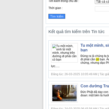
Tìm kiếm trong chủ đề :
Thời gian :
Kết quả tìm kiếm trên Tin tức
Tu một mình, s
bạn
Đúng ra là chúng ta 
đi phải cần
có
bạn. Ă
chứng, nhưng đạo Ph
lực......
Đăng lúc: 26-03-2025 10:05:49 AM | Tác giả b
Con đường Trun
Đức Phật đã dạy con 
đoan: một bên là hưởn
Đăng lúc: 24-02-2025 06:45:56 AM | Tác giả 