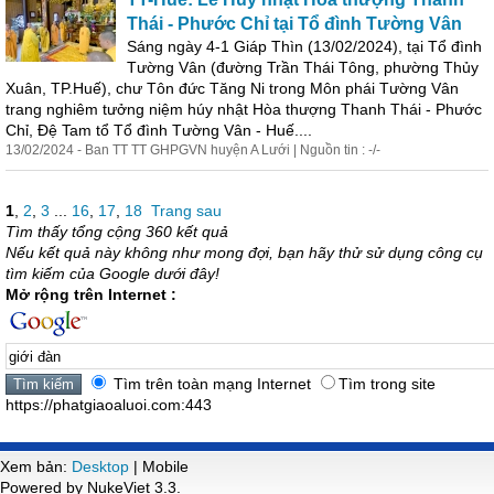
Thái - Phước Chỉ tại Tổ đình Tường Vân
Sáng ngày 4-1 Giáp Thìn (13/02/2024), tại Tổ đình
Tường Vân (đường Trần Thái Tông, phường Thủy
Xuân, TP.Huế), chư Tôn đức Tăng Ni trong Môn phái Tường Vân
trang nghiêm tưởng niệm húy nhật Hòa thượng Thanh Thái - Phước
Chỉ, Đệ Tam tổ Tổ đình Tường Vân - Huế....
13/02/2024 - Ban TT TT GHPGVN huyện A Lưới | Nguồn tin : -/-
1
,
2
,
3
...
16
,
17
,
18
Trang sau
Tìm thấy tổng cộng 360 kết quả
Nếu kết quả này không như mong đợi, bạn hãy thử sử dụng công cụ
tìm kiếm của Google dưới đây!
Mở rộng trên Internet :
Tìm trên toàn mạng Internet
Tìm trong site
https://phatgiaoaluoi.com:443
Xem bản:
Desktop
| Mobile
Powered by NukeViet 3.3.