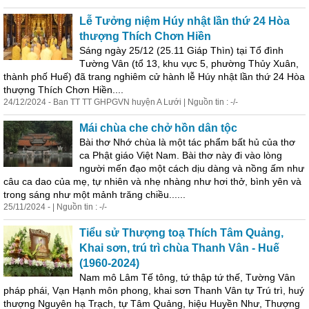
Lễ Tưởng niệm Húy nhật lần thứ 24 Hòa
thượng Thích Chơn Hiền
Sáng ngày 25/12 (25.11 Giáp Thìn) tại Tổ đình
Tường Vân (tổ 13, khu vực 5, phường Thủy Xuân,
thành phố Huế) đã trang nghiêm cử hành lễ Húy nhật lần thứ 24 Hòa
thượng Thích Chơn Hiền....
24/12/2024 - Ban TT TT GHPGVN huyện A Lưới | Nguồn tin : -/-
Mái chùa che chở hồn dân tộc
Bài thơ Nhớ chùa là một tác phẩm bất hủ của thơ
ca Phật giáo Việt Nam. Bài thơ này đi vào lòng
người mến đạo một cách dịu dàng và nồng ấm như
câu ca dao của mẹ, tự nhiên và nhẹ nhàng như hơi thở, bình yên và
trong sáng như một mảnh trăng chiều......
25/11/2024 - | Nguồn tin : -/-
Tiểu sử Thượng toạ Thích Tâm Quảng,
Khai sơn, trú trì chùa Thanh Vân - Huế
(1960-2024)
Nam mô Lâm Tế tông, tứ thập tứ thế, Tường Vân
pháp phái, Vạn Hạnh môn phong, khai sơn Thanh Vân tự Trú trì, huý
thượng Nguyên hạ Trạch, tự Tâm Quảng, hiệu Huyền Như, Thượng