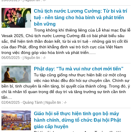
20/05/2025 - | Nguồn tin : -/-
Chủ tịch nước Lương Cường: Từ bi và trí
tuệ - nền tảng cho hòa bình và phát triển
bền vững
Trong không khí thiêng liêng của Lễ khai mạc Đại lễ
Vesak 2025, Chủ tịch nước Lương Cường đã có bài phát biểu sâu
sắc, thể hiện tinh thần đoàn kết, từ bi và trí tuệ - những giá trị cốt lõi
của đạo Phật, đồng thời khẳng định vai trò tích cực của Việt Nam
trong việc đóng góp vào hòa bình và phát triển......
06/05/2025 - | Nguồn tin : -/-
Phật dạy: “Tu mà vui như chơi mới tiến”
Tu tập cũng giống như thực hiện bất cứ một công
việc nào khác đều đòi hỏi sự chuyên cần. Chính sự
bền bỉ, tinh chuyên là nền tảng, bí quyết của thành công. Trong đó, ý
chí là nhân tố quan trọng để duy trì và tăng trưởng sự tinh cần tinh
tấn....
02/04/2025 - Quảng Tánh | Nguồn tin : -/-
Giáo hội sẽ thực hiện tinh gọn bộ máy
hành chính, dừng tổ chức Đại hội Phật
giáo cấp huyện