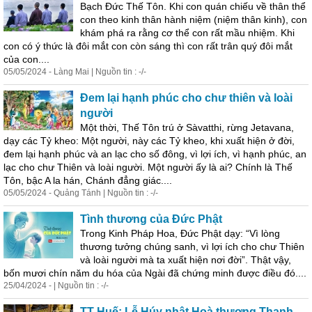
Bạch Đức Thế Tôn. Khi con quán chiếu về thân thể
con theo kinh thân hành niệm (niệm thân kinh), con
khám phá ra rằng cơ thể con rất mầu nhiệm. Khi
con có ý thức là đôi mắt con còn sáng thì con rất trân quý đôi mắt
của con....
05/05/2024 - Làng Mai | Nguồn tin : -/-
Đem lại hạnh phúc cho chư thiên và loài
người
Một thời, Thế Tôn trú ở Sàvatthi, rừng Jetavana,
dạy các Tỷ kheo: Một người, này các Tỷ kheo, khi xuất hiện ở đời,
đem lại hạnh phúc và an lạc cho số đông, vì lợi ích, vì hạnh phúc, an
lạc cho chư Thiên và loài người. Một người ấy là ai? Chính là Thế
Tôn, bậc A la hán, Chánh đẳng giác....
05/05/2024 - Quảng Tánh | Nguồn tin : -/-
Tình thương của Ðức Phật
Trong Kinh Pháp Hoa, Đức Phật dạy: “Vì lòng
thương tưởng chúng sanh, vì lợi ích cho chư Thiên
và loài người mà ta xuất hiện nơi đời”. Thật vậy,
bốn mươi chín năm du hóa của Ngài đã chứng minh được điều đó....
25/04/2024 - | Nguồn tin : -/-
TT-Huế: Lễ Húy nhật Hoà thượng Thanh