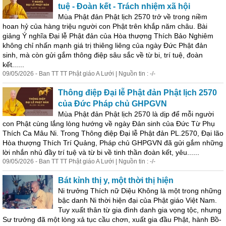
tuệ - Đoàn kết - Trách nhiệm xã hội
Mùa Phật đản Phật lịch 2570 trở về trong niềm
hoan hỷ của hàng triệu người con Phật trên khắp năm châu. Bài
giảng Ý nghĩa Đại lễ Phật đản của Hòa thượng Thích Bảo Nghiêm
không chỉ nhấn mạnh giá trị thiêng liêng của ngày Đức Phật đản
sinh, mà còn gửi gắm thông điệp sâu sắc về từ bi, trí tuệ, đoàn
kết......
09/05/2026 - Ban TT TT Phật giáo A Lưới | Nguồn tin : -/-
Thông điệp Đại lễ Phật đản Phật lịch 2570
của Đức Pháp chủ GHPGVN
Mùa Phật đản Phật lịch 2570 là dịp để mỗi người
con Phật cùng lắng lòng hướng về ngày Đản sinh của Đức Từ Phụ
Thích Ca Mâu Ni. Trong Thông điệp Đại lễ Phật đản PL.2570, Đại lão
Hòa thượng Thích Trí Quảng, Pháp chủ GHPGVN đã gửi gắm những
lời nhắn nhủ đầy trí tuệ và từ bi về tinh thần đoàn kết, yêu......
09/05/2026 - Ban TT TT Phật giáo A Lưới | Nguồn tin : -/-
Bát kỉnh thị y, một thời thị hiện
Ni trưởng Thích nữ Diệu Không là một trong những
bậc danh Ni thời hiện đại của Phật giáo Việt Nam.
Tuy xuất thân từ gia đình danh gia vọng tộc, nhưng
Sư trưởng đã một lòng xả tục cầu chơn, xuất gia đầu Phật, hành Bồ-