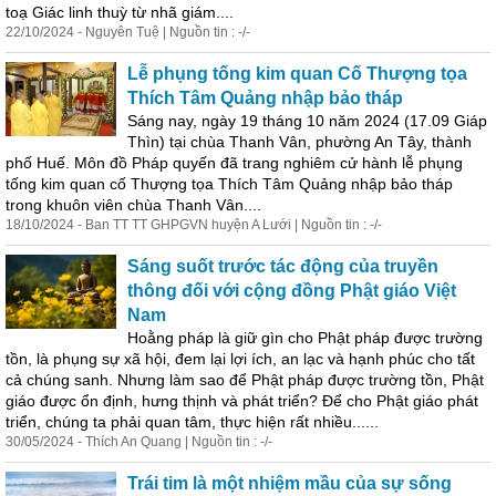
toạ Giác linh thuỳ từ nhã giám....
22/10/2024 - Nguyên Tuệ | Nguồn tin : -/-
Lễ phụng tống kim quan Cố Thượng tọa
Thích Tâm Quảng nhập bảo tháp
Sáng nay, ngày 19 tháng 10 năm 2024 (17.09 Giáp
Thìn) tại chùa Thanh Vân, phường An Tây, thành
phố Huế. Môn đồ Pháp quyến đã trang nghiêm cử hành lễ phụng
tống kim quan cố Thượng tọa Thích Tâm Quảng nhập bảo tháp
trong khuôn viên chùa Thanh Vân....
18/10/2024 - Ban TT TT GHPGVN huyện A Lưới | Nguồn tin : -/-
Sáng suốt trước tác động của truyền
thông đối với cộng đồng Phật giáo Việt
Nam
Hoằng pháp là giữ gìn cho Phật pháp được trường
tồn, là phụng sự xã hội, đem lại lợi ích, an lạc và hạnh phúc cho tất
cả chúng sanh. Nhưng làm sao để Phật pháp được trường tồn, Phật
giáo được ổn định, hưng thịnh và phát triển? Để cho Phật giáo phát
triển, chúng ta phải quan tâm, thực hiện rất nhiều......
30/05/2024 - Thích An Quang | Nguồn tin : -/-
Trái tim là một nhiệm mầu của sự sống