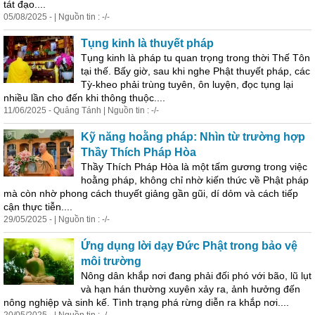
tát đạo....
05/08/2025 - | Nguồn tin : -/-
Tụng kinh là thuyết pháp
Tụng kinh là pháp tu quan trọng trong thời Thế Tôn
tại thế. Bấy giờ, sau khi nghe Phật thuyết pháp, các
Tỳ-kheo phải trùng tuyên, ôn luyện, đọc tụng lại
nhiều lần cho đến khi thông thuộc....
11/06/2025 - Quảng Tánh | Nguồn tin : -/-
Kỹ năng hoằng pháp: Nhìn từ trường hợp
Thầy Thích Pháp Hòa
Thầy Thích Pháp Hòa là một tấm gương trong việc
hoằng pháp, không chỉ nhờ kiến thức về Phật pháp
mà còn nhờ phong cách thuyết giảng gần gũi, dí dỏm và cách tiếp
cận thực tiễn....
29/05/2025 - | Nguồn tin : -/-
Ứng dụng lời dạy Đức Phật trong bảo vệ
môi trường
Nông dân khắp nơi đang phải đối phó với bão, lũ lụt
và hạn hán thường xuyên xảy ra, ảnh hưởng đến
nông nghiệp và sinh kế. Tình trạng phá rừng diễn ra khắp nơi....