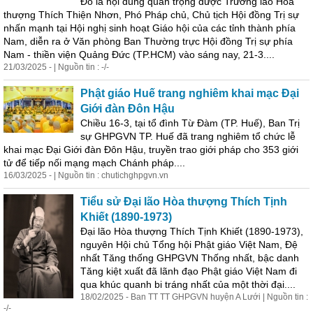
Đó là nội dung quan trọng được Trưởng lão Hòa
thượng Thích Thiện Nhơn, Phó Pháp chủ, Chủ tịch Hội đồng Trị sự
nhấn mạnh tại Hội nghị sinh hoạt Giáo hội của các tỉnh thành phía
Nam, diễn ra ở Văn phòng Ban Thường trực Hội đồng Trị sự phía
Nam - thiền viện Quảng Đức (TP.HCM) vào sáng nay, 21-3....
21/03/2025 - | Nguồn tin : -/-
Phật giáo Huế trang nghiêm khai mạc Đại
Giới
đàn
Đôn Hậu
Chiều 16-3, tại tổ đình Từ Đàm (TP. Huế), Ban Trị
sự GHPGVN TP. Huế đã trang nghiêm tổ chức lễ
khai mạc Đại
Giới
đàn
Đôn Hậu, truyền trao
giới
pháp cho 353
giới
tử để tiếp nối mạng mạch Chánh pháp....
16/03/2025 - | Nguồn tin : chutichghpgvn.vn
Tiểu sử Đại lão Hòa thượng Thích Tịnh
Khiết (1890-1973)
Đại lão Hòa thượng Thích Tịnh Khiết (1890-1973),
nguyên Hội chủ Tổng hội Phật giáo Việt Nam, Đệ
nhất Tăng thống GHPGVN Thống nhất, bậc danh
Tăng kiệt xuất đã lãnh đạo Phật giáo Việt Nam đi
qua khúc quanh bi tráng nhất của một thời đại....
18/02/2025 - Ban TT TT GHPGVN huyện A Lưới | Nguồn tin :
-/-