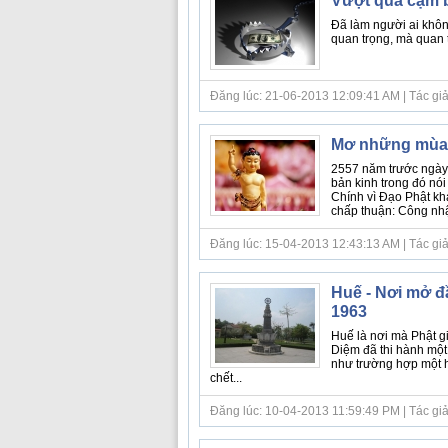
Vượt qua cạm 
Đã làm người ai không
quan trọng, mà quan 
Đăng lúc: 21-06-2013 12:09:41 AM | Tác giả bà
Mơ những mùa 
2557 năm trước ngày 
bản kinh trong đó nó
Chính vì Đạo Phật kh
chấp thuận: Công nhận
Đăng lúc: 15-04-2013 12:43:13 AM | Tác giả bà
Huế - Nơi mở đ
1963
Huế là nơi mà Phật g
Diệm đã thi hành một 
như trường hợp một h
chết...
Đăng lúc: 10-04-2013 11:59:49 PM | Tác giả bà