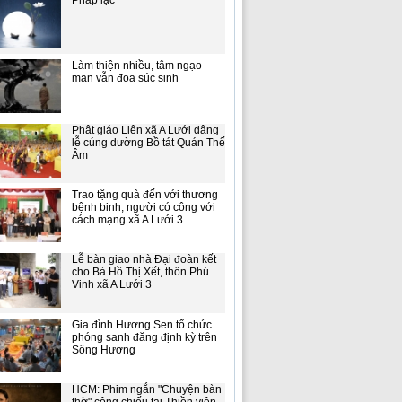
Pháp lạc
Làm thiện nhiều, tâm ngạo
mạn vẫn đọa súc sinh
Phật giáo Liên xã A Lưới dâng
lễ cúng dường Bồ tát Quán Thế
Âm
Trao tặng quà đến với thương
bệnh binh, người có công với
cách mạng xã A Lưới 3
Lễ bàn giao nhà Đại đoàn kết
cho Bà Hồ Thị Xết, thôn Phú
Vinh xã A Lưới 3
Gia đình Hương Sen tổ chức
phóng sanh đăng định kỳ trên
Sông Hương
HCM: Phim ngắn "Chuyện bàn