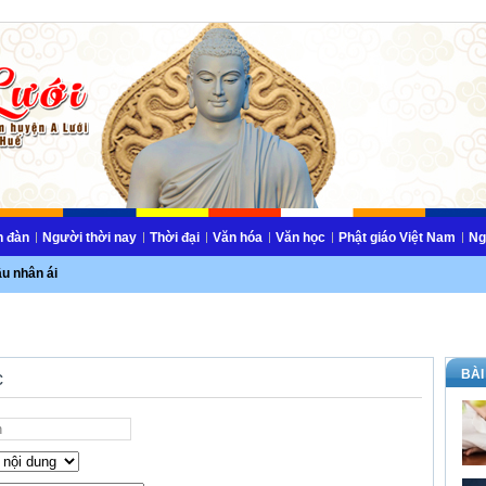
n đàn
Người thời nay
Thời đại
Văn hóa
Văn học
Phật giáo Việt Nam
Ng
ầu nhân ái
BÀI
c