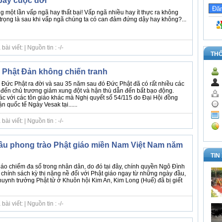
bẫy cuộc đời
 một lần vấp ngã hay thất bại! Vấp ngã nhiều hay ít thực ra không
trọng là sau khi vấp ngã chúng ta có can đảm đứng dậy hay không?...
i viết: | Nguồn tin : -/-
TH
Phật Đản không chiến tranh
Đức Phật ra đời và sau 35 năm sau đó Đức Phật đã có rất nhiều các
i đến chủ trương giảm xung đột và hận thù dẫn đến bất bạo động.
ác với các tôn giáo khác mà Nghị quyết số 54/115 do Đại Hội đồng
 quốc tế Ngày Vesak tại......
i viết: | Nguồn tin : -/-
ầu phong trào Phật giáo miền Nam Việt Nam năm
TIN
iáo chiếm đa số trong nhân dân, do đó tại đây, chính quyền Ngô Đình
chính sách kỳ thị nặng nề đối với Phật giáo ngay từ những ngày đầu,
uynh trưởng Phật tử ở Khuôn hội Kim An, Kim Long (Huế) đã bị giết
i viết: | Nguồn tin : -/-