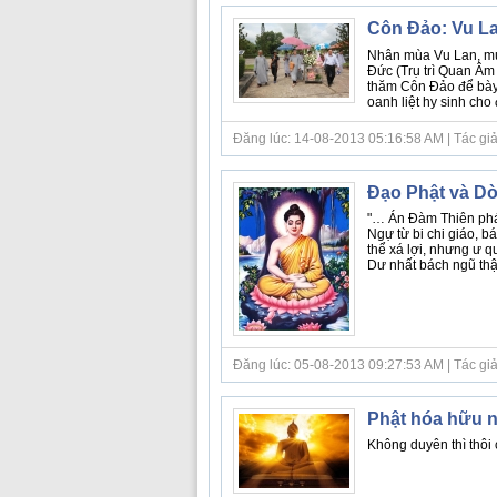
Côn Đảo: Vu Lan
Nhân mùa Vu Lan, mùa
Đức (Trụ trì Quan Âm
thăm Côn Đảo để bày t
oanh liệt hy sinh cho đ
Đăng lúc: 14-08-2013 05:16:58 AM | Tác giả bà
Đạo Phật và Dò
"… Án Đàm Thiên pháp
Ngự từ bi chi giáo, b
thể xá lợi, nhưng ư q
Dư nhất bách ngũ thập 
Đăng lúc: 05-08-2013 09:27:53 AM | Tác giả 
Phật hóa hữu 
Không duyên thì thôi c