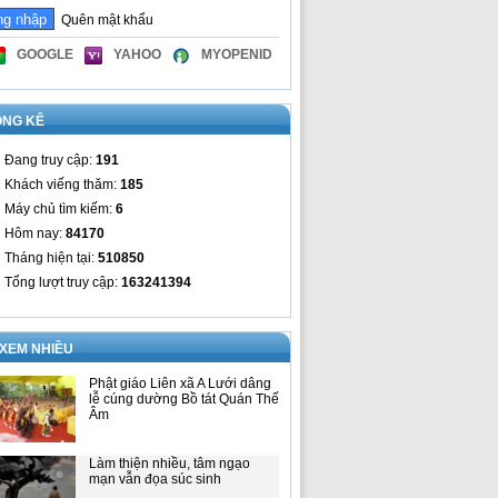
Quên mật khẩu
GOOGLE
YAHOO
MYOPENID
ỐNG KÊ
Đang truy cập:
191
Khách viếng thăm:
185
Máy chủ tìm kiếm:
6
Hôm nay:
84170
Tháng hiện tại:
510850
Tổng lượt truy cập:
163241394
 XEM NHIỀU
Phật giáo Liên xã A Lưới dâng
lễ cúng dường Bồ tát Quán Thế
Âm
Làm thiện nhiều, tâm ngạo
mạn vẫn đọa súc sinh