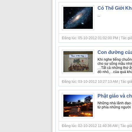
Có Thế Giới K
...
Đăng lúc: 05-10-2012 01:02:00 PM | Tác gi
Con đường của
Khi nghe tiếng chuông
cho sự sống mầu nhiệ
…Tất cả những thứ ấy
đò nhỏ,…của quá khứ 
Đăng lúc: 03-10-2012 10:27:13 AM | Tác giả 
Phật giáo và c
Những nhà lãnh đạo đ
từ phía những người Hồ
Đăng lúc: 02-10-2012 11:40:36 AM | Tác giả b