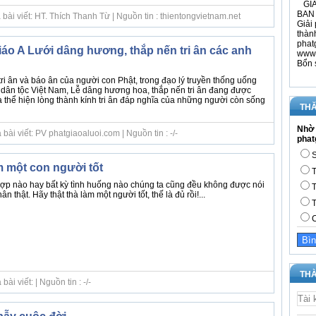
GIÁ
BAN 
bài viết: HT. Thích Thanh Từ | Nguồn tin : thientongvietnam.net
Giải 
thàn
phat
iáo A Lưới dâng hương, thắp nến tri ân các anh
www.
Bổn 
 tri ân và báo ân của người con Phật, trong đạo lý truyền thống uống
ân tộc Việt Nam, Lễ dâng hương hoa, thắp nến tri ân đang được
à thể hiện lòng thành kính tri ân đáp nghĩa của những người còn sống
THĂ
Nhờ 
ài viết: PV phatgiaoaluoi.com | Nguồn tin : -/-
phat
S
m một con người tốt
T
hợp nào hay bất kỳ tình huống nào chúng ta cũng đều không được nói
T
ân thật. Hãy thật thà làm một người tốt, thế là đủ rồi!...
T
C
THÀ
i viết: | Nguồn tin : -/-