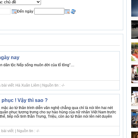
Đến ngày
gày nay
 dân tộc Nếp sống muôn đời của tổ tông”....
ài viết: Hà Xuân Liêm | Nguồn tin : -/-
phục ! Vậy thì sao ?
mặc áo tứ thân trình diễn văn nghệ chẳng qua chỉ là nói lên hai nét
 quân phục tượng trưng cho sự hào hùng của nữ nhân Việt Nam trước
hế, tiếp nối tinh thần Trưng, Triệu, còn áo tứ thân nói lên nét duyên
i viết: | Nguồn tin : -/-