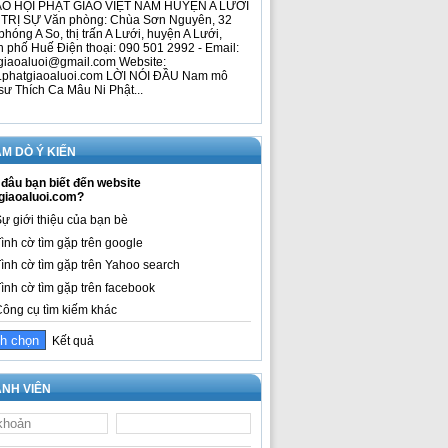
O HỘI PHẬT GIÁO VIỆT NAM HUYỆN A LƯỚI
TRỊ SỰ Văn phòng: Chùa Sơn Nguyên, 32
phóng A So, thị trấn A Lưới, huyện A Lưới,
h phố Huế Điện thoại: 090 501 2992 - Email:
giaoaluoi@gmail.com Website:
phatgiaoaluoi.com LỜI NÓI ĐẦU Nam mô
sư Thích Ca Mâu Ni Phật...
M DÒ Ý KIẾN
đâu bạn biết đến website
giaoaluoi.com?
ự giới thiệu của bạn bè
ình cờ tìm gặp trên google
ình cờ tìm gặp trên Yahoo search
ình cờ tìm gặp trên facebook
ông cụ tìm kiếm khác
Kết quả
NH VIÊN