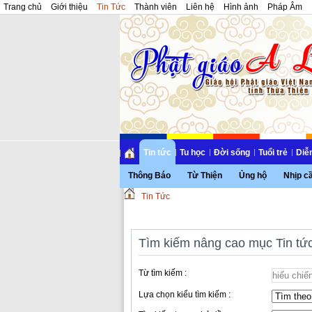
Trang chủ
Giới thiệu
Tin Tức
Thành viên
Liên hệ
Hình ảnh
Pháp Âm
Tin tức
Tu học
Đời sống
Tuổi trẻ
Diễ
Thông Báo
Từ Thiện
Ủng hộ
Nhịp c
Tin Tức
Tìm kiếm nâng cao mục Tin tứ
Từ tìm kiếm :
Lựa chọn kiểu tìm kiếm :