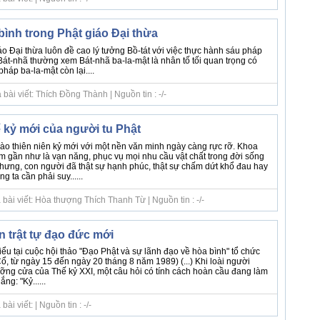
bình trong Phật giáo Đại thừa
o Đại thừa luôn đề cao lý tưởng Bồ-tát với việc thực hành sáu pháp
Bát-nhã thường xem Bát-nhã ba-la-mật là nhân tố tối quan trọng có
áp ba-la-mật còn lại....
bài viết: Thích Đồng Thành | Nguồn tin : -/-
ế kỷ mới của người tu Phật
ào thiên niên kỷ mới với một nền văn minh ngày càng rực rỡ. Khoa
m gần như là vạn năng, phục vụ mọi nhu cầu vật chất trong đời sống
hưng, con người đã thật sự hạnh phúc, thật sự chấm dứt khổ đau hay
 ta cần phải suy......
bài viết: Hòa thượng Thích Thanh Từ | Nguồn tin : -/-
n trật tự đạo đức mới
biểu tại cuộc hội thảo "Đạo Phật và sự lãnh đạo về hòa bình" tổ chức
ổ, từ ngày 15 đến ngày 20 tháng 8 năm 1989) (...) Khi loài người
ưỡng cửa của Thế kỷ XXI, một câu hỏi có tính cách hoàn cầu đang làm
ng: "Kỷ......
i viết: | Nguồn tin : -/-