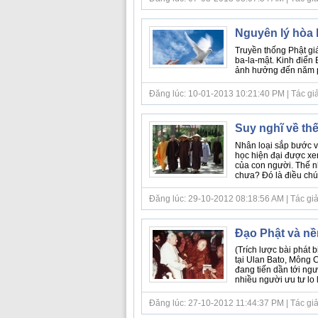
Nguyên lý hòa 
Truyền thống Phật giá
ba-la-mật. Kinh điển 
ảnh hưởng đến năm ph
Đăng lúc: 10-01-2013 10:21:40 PM | Tác giả 
Suy nghĩ về th
Nhân loại sắp bước v
học hiện đại được xe
của con người. Thế n
chưa? Ðó là điều chúng
Đăng lúc: 29-10-2012 08:18:56 AM | Tác giả 
Đạo Phật và nề
(Trích lược bài phát 
tại Ulan Bato, Mông C
đang tiến dần tới ng
nhiều người ưu tư lo lắ
Đăng lúc: 27-10-2012 11:44:37 PM | Tác giả bà