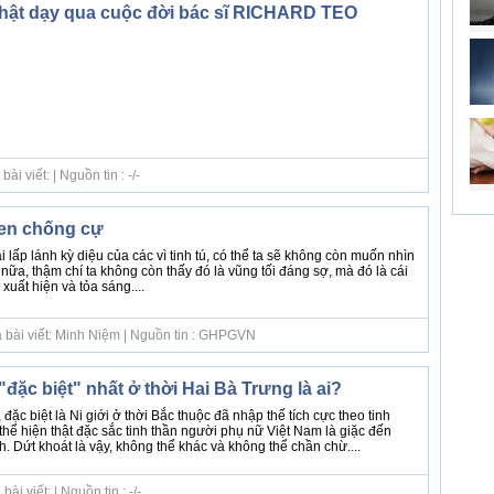
hật dạy qua cuộc đời bác sĩ RICHARD TEO
i viết: | Nguồn tin : -/-
uen chống cự
i lấp lánh kỳ diệu của các vì tinh tú, có thể ta sẽ không còn muốn nhìn
 nữa, thậm chí ta không còn thấy đó là vũng tối đáng sợ, mà đó là cái
 xuất hiện và tỏa sáng....
 bài viết: Minh Niệm | Nguồn tin : GHPGVN
 "đặc biệt" nhất ở thời Hai Bà Trưng là ai?
đặc biệt là Ni giới ở thời Bắc thuộc đã nhập thế tích cực theo tinh
thể hiện thật đặc sắc tinh thần người phụ nữ Việt Nam là giặc đến
. Dứt khoát là vậy, không thể khác và không thể chần chừ....
i viết: | Nguồn tin : -/-