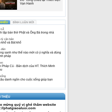
thờ" công chiếu tại Thiền viện
Vạn Hanh
NHIỀU
BÌNH LUẬN MỚI
i Lễ
h lập bàn thờ Phật và Ông Bà trong nhà
 lý căn bản
 khổ và Bát khổ
n đàn
ng sanh như thế nào mới có ý nghĩa và đúng
nh pháp
học
h Pháp Cú - Bản dịch của HT. Thích Minh
âu
 sống
câu danh ngôn cho cuộc sống giúp bạn
I THIỆU
o mừng quý vị ghé thăm website
p://phatgiaoaluoi.com