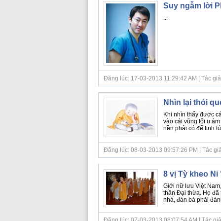
Suy ngẫm lời P
...
Đăng lúc: 17-03-2013 11:29:42 AM | Tác giả bà
Nhìn lại thói q
Khi nhìn thấy được cá
vào cái vũng tối u ám
nền phải có để tinh tú
Đăng lúc: 08-03-2013 09:57:26 PM | Tác giả
8 vị Tỳ kheo Ni
Giới nữ lưu Việt Nam, 
thần Đại thừa. Họ đã 
nhà, đàn bà phải đánh
Đăng lúc: 07-03-2013 08:07:54 AM | Tác giả bà