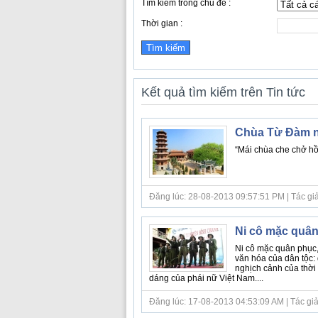
Tìm kiếm trong chủ đề :
Thời gian :
Kết quả tìm kiếm trên Tin tức
Chùa Từ Đàm n
“Mái chùa che chở hồn
Đăng lúc: 28-08-2013 09:57:51 PM | Tác giả b
Ni cô mặc quân 
Ni cô mặc quân phục, 
văn hóa của dân tộc:
nghịch cảnh của thời t
dáng của phái nữ Việt Nam....
Đăng lúc: 17-08-2013 04:53:09 AM | Tác giả bà