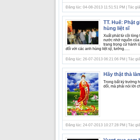
Đăng lúc: 04-08-2013 11:51:51 PM | Tác giả 
TT. Huế: Phật g
hùng liệt sĩ
Xuất phát từ cõi lòng
nước nhớ nguồn của d
trang trọng cử hành l
đối với các anh hùng liệt sỹ, tưởng......
Đăng lúc: 26-07-2013 06:21:06 PM | Tác giả b
Hãy thật thà là
Trong bất kỳ trường 
dối, mà phải nói lời ch
Đăng lúc: 24-07-2013 10:27:28 PM | Tác giả bà