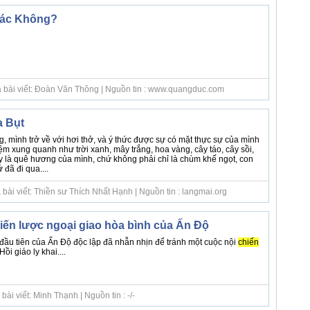
hác Không?
ả bài viết: Đoàn Văn Thông | Nguồn tin : www.quangduc.com
 Bụt
, mình trở về với hơi thở, và ý thức được sự có mặt thực sự của mình
m xung quanh như trời xanh, mây trắng, hoa vàng, cây táo, cây sồi,
 là quê hương của mình, chứ không phải chỉ là chùm khế ngọt, con
đã đi qua....
bài viết: Thiền sư Thích Nhất Hạnh | Nguồn tin : langmai.org
hiến lược ngoại giao hòa bình của Ấn Độ
ầu tiên của Ấn Độ độc lập đã nhẫn nhịn để tránh một cuộc nội
chiến
i giáo ly khai....
ài viết: Minh Thạnh | Nguồn tin : -/-