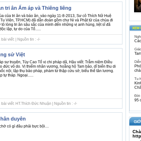
 tri ân Ấm áp và Thiêng liêng
 của tri ân và báo ân, vào ngày 11-8-2013, Sư cô Thích Nữ Huệ
 Tu Viện, TP.HCM) đã dẫn đoàn gồm chư Ni và Phật tử của chùa đi
ỏ lòng tri ân sâu sắc của mình đến những vị anh hùng, liệt sĩ đã
XEM 
ộc lập, tự do của Tổ......
Ngh
i viết: | Nguồn tin : -/-
Các
Giáo
Tam
ng sử Việt
Diễ
 sư truyện, Tùy Cao Tổ vị chi pháp dã, Hậu viết: Trẫm niệm Điều
Phó
áo đức vô do. Vị thiểm nhân vương, hoằng hộ Tam bảo, dĩ biến thu di
chá
uốc nội, lập thụ bảo pháp, phàm tứ thập cửu sở, biểu thế tân lương.
tự tháp. Ngoại......
Tu 
Kin
Ch
Đời
95 
bài viết: HT.Thích Đức Nhuận | Nguồn tin : -/-
nhân duyên
GIỚ
hớ có gì đâu phải bực bội....
Chà
htt