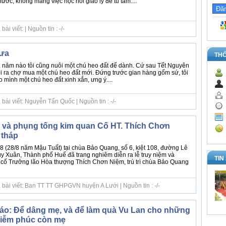
ớc, không màng việc học hỏi giáo lý để tu tâm....
i viết: | Nguồn tin : -/-
xưa
TH
 năm nào tôi cũng nuôi một chú heo đất để dành. Cứ sau Tết Nguyên
ôi ra chợ mua một chú heo đất mới. Đứng trước gian hàng gốm sứ, tôi
 mình một chú heo đất xinh xắn, ưng ý....
bài viết: Nguyễn Tấn Quốc | Nguồn tin : -/-
 và phụng tống kim quan Cố HT. Thích Chơn
 tháp
 (28/8 năm Mậu Tuất) tại chùa Bảo Quang, số 6, kiệt 108, đường Lê
 Xuân, Thành phố Huế đã trang nghiêm diễn ra lễ truy niệm và
TIN
cố Trưởng lão Hòa thượng Thích Chơn Niệm, trú trì chùa Bảo Quang
 bài viết: Ban TT TT GHPGVN huyện A Lưới | Nguồn tin : -/-
áo: Để dâng mẹ, và để làm quà Vu Lan cho những
diễm phúc còn mẹ