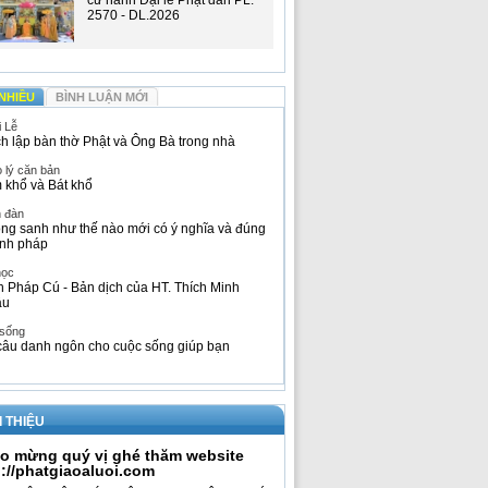
cử hành Đại lễ Phật đản PL.
2570 - DL.2026
NHIỀU
BÌNH LUẬN MỚI
i Lễ
h lập bàn thờ Phật và Ông Bà trong nhà
 lý căn bản
 khổ và Bát khổ
n đàn
ng sanh như thế nào mới có ý nghĩa và đúng
nh pháp
học
h Pháp Cú - Bản dịch của HT. Thích Minh
âu
 sống
câu danh ngôn cho cuộc sống giúp bạn
I THIỆU
o mừng quý vị ghé thăm website
p://phatgiaoaluoi.com