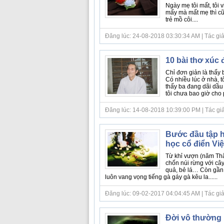
Ngày mẹ tôi mất, tôi v
mấy mà mất mẹ thì cũ
trẻ mồ côi....
Đăng lúc: 24-08-2018 03:30:34 AM | Tác giả 
10 bài thơ xúc
Chỉ đơn giản là thấy 
Có nhiều lúc ở nhà, t
thấy ba đang dãi dầu
tôi chưa bao giờ cho p
Đăng lúc: 14-08-2018 10:39:00 PM | Tác giả bà
Bước đầu tập hợ
học cổ điển Vi
Từ khỉ vượn (năm Thâ
chốn núi rừng với cây
quả, bẻ lá… Còn gần 
luôn vang vọng tiếng gà gáy gà kêu la......
Đăng lúc: 09-02-2017 04:04:45 AM | Tác giả 
Đời vô thường