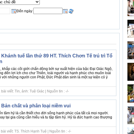
Đến ngày
Khánh tuế lần thứ 89 HT. Thích Chơn Tế trú trì Tổ
n
, khắp các cõi giới chấn động bởi sự xuất hiện của bậc Đại Giác Ngộ,
ng đến lợi ích cho chư Thiên, loài người và hạnh phúc cho muôn loài
ối với những người con Phật, Đức Phật đản sinh là một sự kiện có ý
i viết: Tin, ảnh: Tuệ Giác | Nguồn tin : -/-
 Bản chất và phân loại niềm vui
ển tâm hỷ là cần thiết cho đời sống hạnh phúc của tất cả mọi người.
ay tại gia cũng cần hiểu và tu tập tâm hỷ. Hỷ là đức hạnh cao thượng
ài viết: TS. Thích Hạnh Tuệ | Nguồn tin : -/-