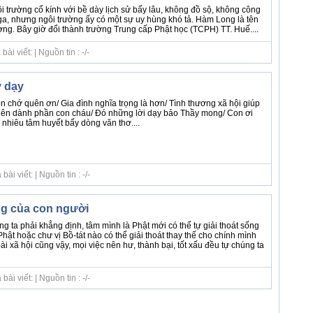
ôi trường cổ kính với bề dày lịch sử bấy lâu, không đồ sộ, không công
nga, nhưng ngôi trường ấy có một sự uy hùng khó tả. Hàm Long là tên
ờng. Bây giờ đổi thành trường Trung cấp Phật học (TCPH) TT. Huế....
i viết: | Nguồn tin : -/-
 dạy
n chớ quên ơn/ Gia đình nghĩa trọng là hơn/ Tình thương xã hội giúp
 tiên dành phần con cháu/ Đó những lời dạy bảo Thầy mong/ Con ơi
 nhiêu tâm huyết bấy dòng văn thơ....
i viết: | Nguồn tin : -/-
ng của con người
g ta phải khẳng định, tâm mình là Phật mới có thể tự giải thoát sống
hật hoặc chư vị Bồ-tát nào có thể giải thoát thay thế cho chính mình
 xã hội cũng vậy, mọi việc nên hư, thành bại, tốt xấu đều tự chúng ta
i viết: | Nguồn tin : -/-