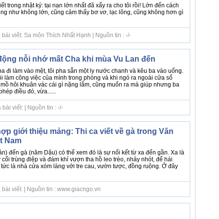
iết trong nhật ký: tại nạn lớn nhất đã xẩy ra cho tôi rồi! Lớn đến cách
ng như không lớn, cũng cảm thấy bơ vơ, lạc lõng, cũng không hơn gì
bài viết: Sa môn Thích Nhất Hạnh | Nguồn tin : -/-
 động nỗi nhớ mất Cha khi mùa Vu Lan đến
ba đi làm vào mệt, tôi pha sẵn một ly nước chanh và kêu ba vào uống.
ôi làm công việc của mình trong phòng và khi ngó ra ngoài cửa sổ
 mồ hôi khuân vác cái gì nặng lắm, cũng muốn ra mà giúp nhưng ba
hép điều đó, vừa......
i viết: | Nguồn tin : -/-
p giới thiệu mảng: Thi ca viết về gà trong Văn
ệt Nam
n) đến gà (năm Dậu) có thể xem đó là sự nối kết từ xa đến gần. Xa là
 cối trùng điệp và đám khỉ vượn tha hồ leo trèo, nhảy nhót, để hái
tức là nhà cửa xóm làng với tre cau, vườn tược, đồng ruộng. Ở đây
bài viết: | Nguồn tin : www.giacngo.vn