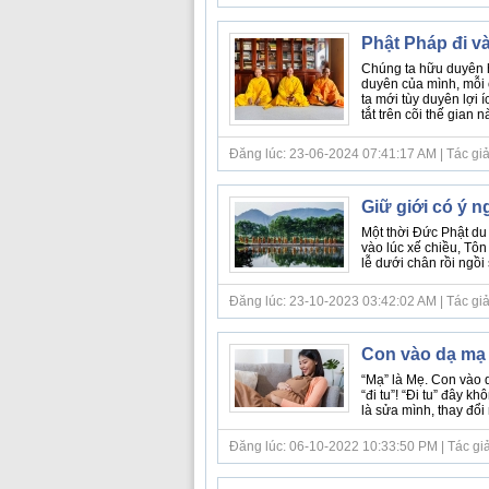
Phật Pháp đi v
Chúng ta hữu duyên 
duyên của mình, mỗi c
ta mới tùy duyên lợi
tắt trên cõi thế gian nà
Đăng lúc: 23-06-2024 07:41:17 AM | Tác giả b
Giữ giới có ý ng
Một thời Đức Phật du
vào lúc xế chiều, Tôn
lễ dưới chân rồi ngồi
Đăng lúc: 23-10-2023 03:42:02 AM | Tác giả b
Con vào dạ mạ đ
“Mạ” là Mẹ. Con vào d
“đi tu”! “Đi tu” đây 
là sửa mình, thay đổi 
Đăng lúc: 06-10-2022 10:33:50 PM | Tác giả 