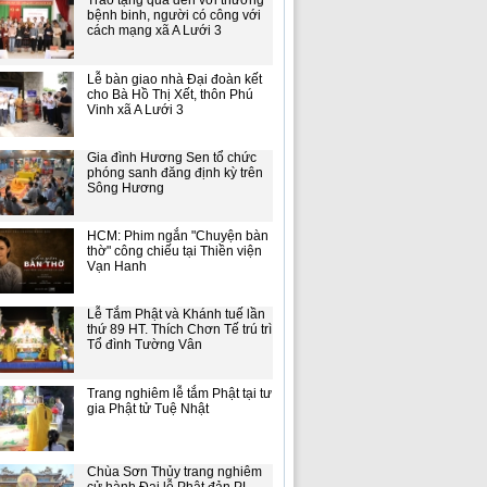
Trao tặng quà đến với thương
bệnh binh, người có công với
cách mạng xã A Lưới 3
Lễ bàn giao nhà Đại đoàn kết
cho Bà Hồ Thị Xết, thôn Phú
Vinh xã A Lưới 3
Gia đình Hương Sen tổ chức
phóng sanh đăng định kỳ trên
Sông Hương
HCM: Phim ngắn "Chuyện bàn
thờ" công chiếu tại Thiền viện
Vạn Hanh
Lễ Tắm Phật và Khánh tuế lần
thứ 89 HT. Thích Chơn Tế trú trì
Tổ đình Tường Vân
Trang nghiêm lễ tắm Phật tại tư
gia Phật tử Tuệ Nhật
Chùa Sơn Thủy trang nghiêm