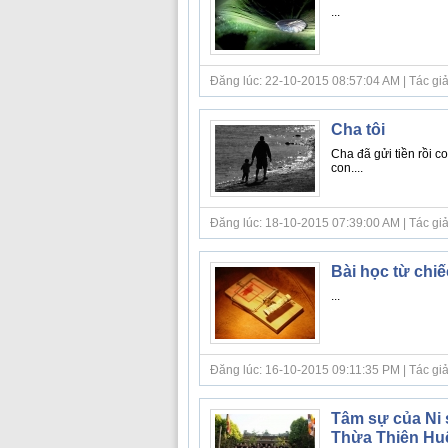
...
Đăng lúc: 22-10-2015 08:57:04 AM | Tác giả bà
Cha tôi
Cha đã gửi tiền rồi 
con....
Đăng lúc: 18-10-2015 07:39:00 AM | Tác giả bà
Bài học từ chiế
...
Đăng lúc: 16-10-2015 09:11:35 PM | Tác giả bà
Tâm sự của Ni s
Thừa Thiên Hu