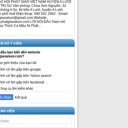
O HỘI PHẬT GIÁO VIỆT NAM HUYỆN A LƯỚI
TRỊ SỰ Văn phòng: Chùa Sơn Nguyên, 32
phóng A So, thị trấn A Lưới, huyện A Lưới,
h phố Huế Điện thoại: 090 501 2992 - Email:
giaoaluoi@gmail.com Website:
phatgiaoaluoi.com LỜI NÓI ĐẦU Nam mô
sư Thích Ca Mâu Ni Phật...
M DÒ Ý KIẾN
đâu bạn biết đến website
giaoaluoi.com?
ự giới thiệu của bạn bè
ình cờ tìm gặp trên google
ình cờ tìm gặp trên Yahoo search
ình cờ tìm gặp trên facebook
ông cụ tìm kiếm khác
Kết quả
NH VIÊN