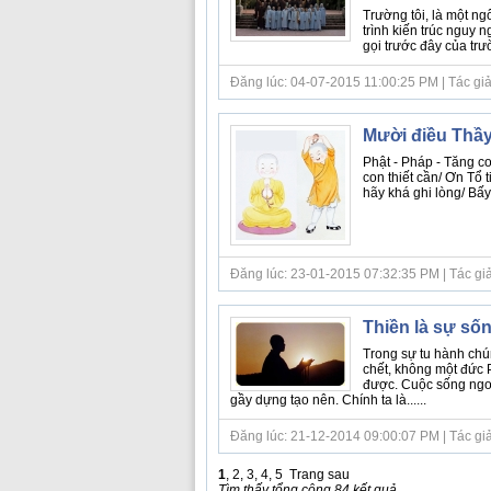
Trường tôi, là một ng
trình kiến trúc nguy 
gọi trước đây của trư
Đăng lúc: 04-07-2015 11:00:25 PM | Tác giả bà
Mười điều Thầy
Phật - Pháp - Tăng co
con thiết cần/ Ơn Tổ
hãy khá ghi lòng/ Bấy
Đăng lúc: 23-01-2015 07:32:35 PM | Tác giả bà
Thiền là sự số
Trong sự tu hành chún
chết, không một đức P
được. Cuộc sống ngoài
gầy dựng tạo nên. Chính ta là......
Đăng lúc: 21-12-2014 09:00:07 PM | Tác giả bà
1
,
2
,
3
,
4
,
5
Trang sau
Tìm thấy tổng cộng 84 kết quả