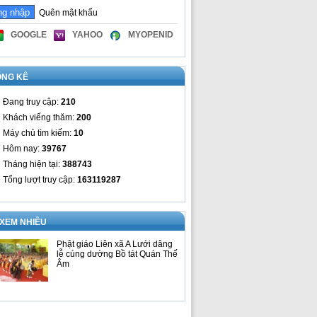
Quên mật khẩu
GOOGLE
YAHOO
MYOPENID
ỐNG KÊ
Đang truy cập:
210
Khách viếng thăm:
200
Máy chủ tìm kiếm:
10
Hôm nay:
39767
Tháng hiện tại:
388743
Tổng lượt truy cập:
163119287
 XEM NHIỀU
Phật giáo Liên xã A Lưới dâng
lễ cúng dường Bồ tát Quán Thế
Âm