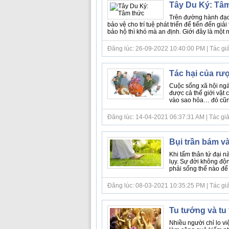
Tây Du Ký: Tâ
Trên đường hành đạo nế
bảo vệ cho trí tuệ phát triển để tiến đến giả
bảo hộ thì khó mà an định. Giới đây là một 
Đăng lúc: 26-09-2022 10:40:00 PM | Tác giả b
Tác hại của rư
Cuộc sống xã hội ngà
được cả thế giới vật 
vào sao hỏa… đó cũng 
Đăng lúc: 14-04-2021 06:37:31 AM | Tác giả b
Bụi trần bám v
Khi tấm thân tứ đại n
lụy. Sự đời không độn
phải sống thế nào để g
Đăng lúc: 08-03-2021 10:35:25 PM | Tác giả b
Tu tướng và tu
Nhiều người chỉ lo vi