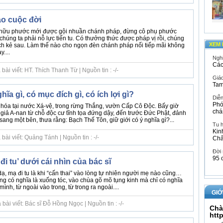
ào cuộc đời
hữu phước mới được gội nhuần chánh pháp, đừng cô phụ phước
húng ta phải nỗ lực tiến tu. Có thưởng thức được pháp vị rồi, chúng
XEM 
 ích kẻ sau. Làm thế nào cho ngọn đèn chánh pháp nối tiếp mãi không
y....
Ngh
Các
ài viết: HT. Thích Thanh Từ | Nguồn tin : -/-
Giáo
Tam
hĩa gì, có mục đích gì, có ích lợi gì?
Diễ
Phó
 hóa tại nước Xá-vệ, trong rừng Thắng, vườn Cấp Cô Độc. Bấy giờ
chá
 giả A-nan từ chỗ độc cư tĩnh tọa đứng dậy, đến trước Đức Phật, đảnh
 sang một bên, thưa rằng: Bạch Thế Tôn, giữ giới có ý nghĩa gì?...
Tu 
Kin
ài viết: Quảng Tánh | Nguồn tin : -/-
Ch
Đời
95 
i tu’ dưới cái nhìn của bác sĩ
ạ, mạ đi tu là khi “cấn thai” vào lòng tự nhiên người mẹ nào cũng…
không có nghĩa là xuống tóc, vào chùa gõ mõ tụng kinh mà chỉ có nghĩa
mình, từ ngoài vào trong, từ trong ra ngoài....
GIỚ
bài viết: Bác sĩ Đỗ Hồng Ngọc | Nguồn tin : -/-
Chà
htt