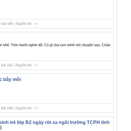
i viết: | Nguồn tin : -/-
con nhé. Tròn mười nghìn đô. Có gì cha con mình nói chuyện sau. Chào
i viết: | Nguồn tin : -/-
c bẫy mồi
i viết: | Nguồn tin : -/-
inh trẻ lớp B2 ngày rời xa ngôi trường TCPH tỉnh
ế