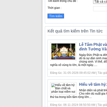
Tìm kiếm trong chủ đề :
Thời gian :
Kết quả tìm kiếm trên Tin tức
Lễ Tắm Phật và 
đình Tường Vâ
Ngày Đức Phật ra đời
đó là sự đản sinh ma
chúng sinh. Vì thế, đ
nghĩa vô vùng to lớn, là một ngày......
Đăng lúc: 31-05-2026 09:45:02 AM | Tác giả bà
Hiểu về tâm hỷ:
Nhận diện và phát tri
Cho nên dù xuất gia h
thứ ba trong bốn tâm rộng lớn....
Đăng lúc: 06-11-2024 08:50:50 AM | Tác giả b