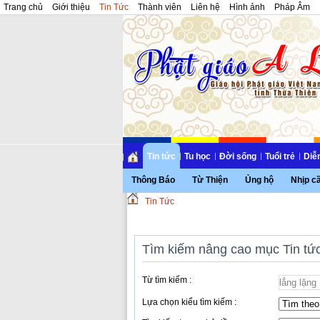
Trang chủ
Giới thiệu
Tin Tức
Thành viên
Liên hệ
Hình ảnh
Pháp Âm
Tin tức
Tu học
Đời sống
Tuổi trẻ
Diễ
Thông Báo
Từ Thiện
Ủng hộ
Nhịp c
Tin Tức
Tìm kiếm nâng cao mục Tin tứ
Từ tìm kiếm :
Lựa chọn kiểu tìm kiếm :