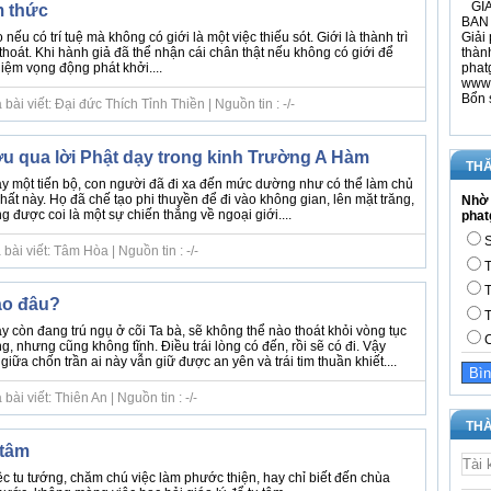
GIÁ
m thức
BAN 
Giải 
u có trí tuệ mà không có giới là một việc thiếu sót. Giới là thành trì
thàn
i thoát. Khi hành giả đã thể nhận cái chân thật nếu không có giới để
phat
niệm vọng động phát khởi....
www.
Bổn 
ài viết: Đại đức Thích Tỉnh Thiền | Nguồn tin : -/-
ợu qua lời Phật dạy trong kinh Trường A Hàm
THĂ
y một tiến bộ, con người đã đi xa đến mức dường như có thể làm chủ
chất này. Họ đã chế tạo phi thuyền để đi vào không gian, lên mặt trăng,
Nhờ 
được coi là một sự chiến thắng về ngoại giới....
phat
S
ài viết: Tâm Hòa | Nguồn tin : -/-
T
T
ào đâu?
T
ày còn đang trú ngụ ở cõi Ta bà, sẽ không thể nào thoát khỏi vòng tục
C
g, nhưng cũng không tĩnh. Điều trái lòng có đến, rồi sẽ có đi. Vậy
iữa chốn trần ai này vẫn giữ được an yên và trái tim thuần khiết....
ài viết: Thiên An | Nguồn tin : -/-
THÀ
 tâm
ệc tu tướng, chăm chú việc làm phước thiện, hay chỉ biết đến chùa