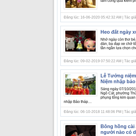
làm công quả kiếm phư
Đăng lúc: 16-06-2020 05:42:32 AM | Tác giả bà
Heo đất ngày 
Nhớ ngày còn thơ bé,
đán, ba đạp xe chở t
tần ngần lựa chọn cho
Đăng lúc: 09-02-2019 07:50:22 AM | Tác giả 
Lễ Tưởng niệm
Niệm nhập bảo
Sáng ngày 07/10/2018
Ngô Cát, phường Thủy
phụng tống kim quan 
nhập Bảo tháp....
Đăng lúc: 06-10-2018 11:48:06 PM | Tác giả
Bông hồng cài 
người nào có 