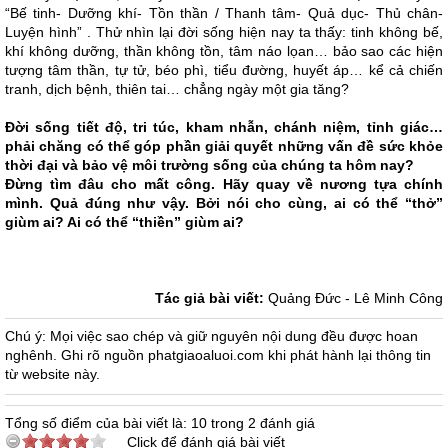
“Bế tinh- Dưỡng khí- Tồn thần / Thanh tâm- Quả dục- Thủ chân-
Luyện hình” . Thử nhìn lại đời sống hiện nay ta thấy: tinh không bế,
khí không dưỡng, thần không tồn, tâm náo lọan… bảo sao các hiện
tượng tâm thần, tự tử, béo phì, tiểu đường, huyết áp… kể cả chiến
tranh, dịch bệnh, thiên tai… chẳng ngày một gia tăng?
Đời sống tiết độ, tri túc, kham nhẫn, chánh niệm, tỉnh giác…
phải chăng có thể góp phần giải quyết những vấn đề sức khỏe
thời đại và bảo vệ môi trường sống của chúng ta hôm nay?
Đừng tìm đâu cho mất công. Hãy quay về nương tựa chính
mình. Quả đúng như vậy. Bởi nói cho cùng, ai có thể “thở”
giùm ai? Ai có thể “thiền” giùm ai?
Tác giả bài viết:
Quảng Đức - Lê Minh Công
Chú ý: Mọi việc sao chép và giữ nguyên nội dung đều được hoan
nghênh. Ghi rõ nguồn phatgiaoaluoi.com khi phát hành lại thông tin
từ website này.
Tổng số điểm của bài viết là: 10 trong 2 đánh giá
Click để đánh giá bài viết