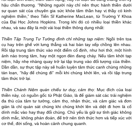
hậu chấn thương. “Những người này chỉ nên thực hành thiền dưới
sự quan sát của chuyên gia sức khỏe tâm thần hay vị thầy có kinh
nghiệm thiền,” theo Tiến Sĩ Katherine MacLean, từ Trường Y Khoa
của Đại Học Johns Hopkins. Trong khi đó có nhiều loại thiền khác
nhau, và sau đây là một vài loại thiền thông dụng nhất:
Thiền Tập Trung Tư Tưởng đình chỉ những tạp niệm:
Ngồi trên tọa
cụ hay trên ghế với lưng thẳng và hai bàn tay xếp chồng lên nhau.
Rồi tập trung tâm thức vào một điểm cố định, như hơi thở, một hình
ảnh nào trong tâm, hay một ngọn đèn đang cháy. Nếu tâm khởi tạp
niệm, hãy nhẹ nhàng quay trở lại tập trung vào đối tượng của thiền.
Dần dần, sự thực tập này sẽ huấn luyện tâm thức canh chừng những
tán loạn, “hãy để chúng đi” mỗi khi chúng khởi lên, và rồi tập trung
tâm thức trở lại.
Thiền Chánh Niệm quán chiếu tư duy
,
cảm thọ:
Mục đích của loại
thiền này, có nguồn gốc từ Phật Giáo, là để giám sát các trải nghiệm
đa thù của tâm tư tưởng, cảm thọ, nhận thức, và cảm giác và đơn
giản là chỉ quán sát chúng khi chúng khởi lên và diệt đi hơn là cố
dính mắc vào hay thay đổi chúng. Chủ yếu là giữ sự tỉnh giác không
dính mắc, không phán đoán, để trở nên tỉnh thức hơn và tiếp xúc với
cơ thể, đời sống, và hoàn cảnh chung quanh.