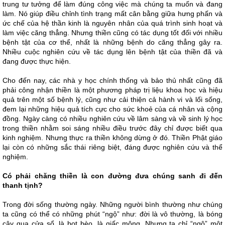
trung tư tưởng để làm đúng công việc mà chúng ta muốn và đang
làm. Nó giúp điều chỉnh tình trạng mất cân bằng giữa hưng phấn và
ức chế của hệ thần kinh là nguyên nhân của quá trình sinh hoạt và
làm việc căng thẳng. Nhưng thiền cũng có tác dụng tốt đối với nhiều
bệnh tật của cơ thể, nhất là những bệnh do căng thẳng gây ra.
Nhiều cuộc nghiên cứu về tác dụng lên bệnh tật của thiền đã và
đang được thực hiện.
Cho đến nay, các nhà y học chính thống và bảo thủ nhất cũng đã
phải công nhận thiền là một phương pháp trị liệu khoa học và hiệu
quả trên một số bệnh lý, cũng như cải thiện cả hành vi và lối sống,
đem lại những hiệu quả tích cực cho sức khoẻ của cá nhân và cộng
đồng. Ngày càng có nhiều nghiên cứu về lâm sàng và về sinh lý học
trong thiền nhằm soi sáng nhiều điều trước đây chỉ được biết qua
kinh nghiệm. Nhưng thực ra thiền không dừng ở đó. Thiền Phật giáo
lại còn có những sắc thái riêng biệt, đáng được nghiên cứu và thể
nghiệm.
Có phải chăng thiền là con đường đưa chúng sanh đi đến
thanh tịnh?
Trong đời sống thường ngày. Những người bình thường như chúng
ta cũng có thể có những phút “ngộ” như: đời là vô thường, là bóng
cây qua cửa sổ, là bọt bèo, là giấc mộng. Nhưng ta chỉ “ngộ” một