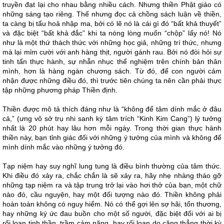
truyền đạt lại cho nhau bằng nhiều cách. Nhưng thiền Phật giáo có
những sáng tạo riêng. Thế nhưng đọc cả chồng sách luận về thiền,
ta càng bị tẩu hoả nhập ma, bởi có lẽ nó là cái gì đó “bất khả thuyết”
và đặc biệt “bất khả đắc” khi ta nóng lòng muốn “chộp” lấy nó! Nó
như là một thứ thách thức với những học giả, những trí thức, nhưng
mà lại mỉm cười với anh hàng thịt, người gánh rau. Bởi nó đòi hỏi sự
tinh tấn thực hành, sự nhẫn nhục thể nghiệm trên chính bản thân
mình, hơn là hàng ngàn chương sách. Từ đó, để con người cảm
nhận được những điều đó, thì trước tiên chúng ta nên cần phải thực
tập những phương pháp Thiền định.
Thiền được mô tả thích đáng như là “không để tâm dính mắc ở đâu
cả,” (ưng vô sở trụ nhi sanh kỳ tâm trích “Kinh Kim Cang”) lý tưởng
nhất là 20 phút hay lâu hơn mỗi ngày. Trong thời gian thực hành
thiền này, bạn tỉnh giác đối với những ý tưởng của mình và không để
mình dính mắc vào những ý tưởng đó.
Tạp niệm hay suy nghĩ lung tung là điều bình thường của tâm thức.
Khi điều đó xảy ra, chắc chắn là sẽ xảy ra, hãy nhẹ nhàng tháo gỡ
những tạp niệm ra và tập trung trở lại vào hơi thở của bạn, một chữ
nào đó, cầu nguyện, hay một đối tượng nào đó. Thiền không phải
hoàn toàn không có nguy hiểm. Nó có thể gợi lên sợ hãi, tổn thương,
hay những ký ức đau buồn cho một số người, đặc biệt đối với ai bị
rối loạn tinh thần, trầm cảm nặng, hay rối loạn do căng thẳng thời kỳ