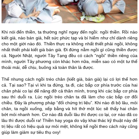
Khi nói đến thiền, ta thường nghĩ ngay đến ngồi: ngồi thiền. Rồi nào
kiết già, nào bán già, hết sức phức tạp và bí hiểm như chỉ dành riêng
cho một giới nào đó. Thiền thực ra không nhất thiết phải ngồi, không
nhất thiết phải kiết già bán già. Đi đứng nằm ngồi gì cũng thiền được
cả. Người Nhật, người Tây Tạng đều có cách “ngồi” thiền riêng của
mình, người Tây phương còn khác hơn nữa, miễn sao có một tư thế
thoải mái, dễ chịu, buông xả toàn thân là được.
Thế nhưng cách ngồi tréo chân (kiết già, bán già) lại có lợi thế hơn
cả. Tại sao? Tại vì khi ta đứng, ta đi, các bắp cơ phía trước của hai
chân phải co lại để nâng đỡ cả thân mình, trong khi các bắp cơ phía
sau thì duỗi ra. Lúc ngồi tréo chân ta đã làm cho các bắp cơ đổi
chiều. Đây là phương pháp “đối chứng trị liệu”. Khi nào đi bộ lâu, mỏi
chân, ta ngồi xuống, xếp bằng và hít thở một lúc sẽ thấy hai chân
bớt mỏi nhanh hơn. Cơ nào đã duỗi lâu thì được co lại, cơ nào đã co
lâu thì được duỗi ra! Thiền hay yoga do vậy khai thác kỹ thuật này để
trị liệu rất có hiệu quả sự mỏi mệt, không kể ngồi theo cách này cũng
giúp làm giảm sự tiêu thụ oxy!