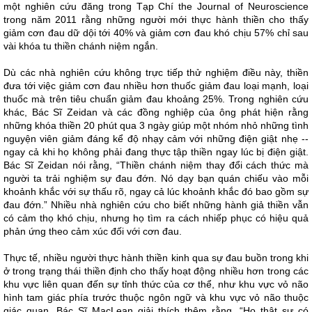
một nghiên cứu đăng trong Tạp Chí the Journal of Neuroscience
trong năm 2011 rằng những người mới thực hành thiền cho thấy
giảm cơn đau dữ dội tới 40% và giảm cơn đau khó chịu 57% chỉ sau
vài khóa tu thiền chánh niệm ngắn.
Dù các nhà nghiên cứu không trực tiếp thử nghiệm điều này, thiền
đưa tới việc giảm cơn đau nhiều hơn thuốc giảm đau loại mạnh, loại
thuốc mà trên tiêu chuẩn giảm đau khoảng 25%. Trong nghiên cứu
khác, Bác Sĩ Zeidan và các đồng nghiệp của ông phát hiện rằng
những khóa thiền 20 phút qua 3 ngày giúp một nhóm nhỏ những tình
nguyện viên giảm đáng kể độ nhạy cảm với những điện giật nhẹ --
ngay cả khi họ không phải đang thực tập thiền ngay lúc bị điện giật.
Bác Sĩ Zeidan nói rằng, “Thiền chánh niệm thay đổi cách thức mà
người ta trải nghiệm sự đau đớn. Nó dạy bạn quán chiếu vào mỗi
khoảnh khắc với sự thấu rõ, ngay cả lúc khoảnh khắc đó bao gồm sự
đau đớn.” Nhiều nhà nghiên cứu cho biết những hành giả thiền vẫn
có cảm thọ khó chịu, nhưng họ tìm ra cách nhiếp phục có hiệu quả
phản ứng theo cảm xúc đối với cơn đau.
Thực tế, nhiều người thực hành thiền kinh qua sự đau buồn trong khi
ở trong trạng thái thiền định cho thấy hoạt động nhiều hơn trong các
khu vực liên quan đến sự tỉnh thức của cơ thể, như khu vực vỏ não
hình tam giác phía trước thuộc ngôn ngữ và khu vực vỏ não thuộc
giác quan. Bác Sĩ MacLean giải thích thêm rằng, “Họ thật sự có