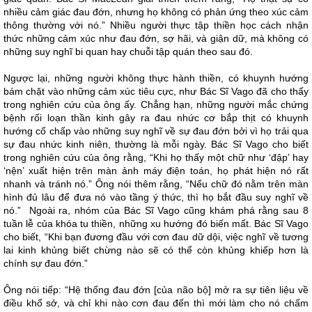
nhiều cảm giác đau đớn, nhưng họ không có phản ứng theo xúc cảm
thông thường với nó.” Nhiều người thực tập thiền học cách nhận
thức những cảm xúc như đau đớn, sợ hãi, và giận dữ, mà không có
những suy nghĩ bi quan hay chuỗi tập quán theo sau đó.
Ngược lại, những người không thực hành thiền, có khuynh hướng
bám chặt vào những cảm xúc tiêu cực, như Bác Sĩ Vago đã cho thấy
trong nghiên cứu của ông ấy. Chẳng hạn, những người mắc chứng
bệnh rối loạn thần kinh gây ra đau nhức cơ bắp thịt có khuynh
hướng cố chấp vào những suy nghĩ về sự đau đớn bởi vì họ trải qua
sự đau nhức kinh niên, thường là mỗi ngày. Bác Sĩ Vago cho biết
trong nghiên cứu của ông rằng, “Khi họ thấy một chữ như ‘đập’ hay
‘nện’ xuất hiện trên màn ảnh máy điện toán, họ phát hiện nó rất
nhanh và tránh nó.” Ông nói thêm rằng, “Nếu chữ đó nằm trên màn
hình đủ lâu để đưa nó vào tầng ý thức, thì họ bắt đầu suy nghĩ về
nó.” Ngoài ra, nhóm của Bác Sĩ Vago cũng khám phá rằng sau 8
tuần lễ của khóa tu thiền, những xu hướng đó biến mất. Bác Sĩ Vago
cho biết, “Khi bạn đương đầu với cơn đau dữ dội, việc nghĩ về tương
lai kinh khủng biết chừng nào sẽ có thể còn khủng khiếp hơn là
chính sự đau đớn.”
Ông nói tiếp: “Hệ thống đau đớn [của não bộ] mở ra sự tiên liệu về
điều khổ sở, và chỉ khi nào cơn đau đến thì mới làm cho nó chấm