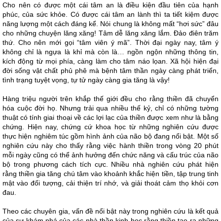
Cho nên có được một cái tâm an là điều kiện đầu tiên của hạnh
phúc, của sức khỏe. Có được cái tâm an lành thì ta tiết kiệm được
năng lượng một cách đáng kể. Nói chung là không mất “hơi sức” đâu
cho những chuyện lăng xăng! Tâm dễ lăng xăng lắm. Đảo điên trăm
thứ. Cho nên mới gọi “tâm viên ý mã”. Thời đại ngày nay, tâm ý
không chỉ là ngựa là khỉ mà còn là… ngồn ngộn những thông tin,
kích động từ mọi phía, càng làm cho tâm náo lọan. Xã hội hiện đại
đời sống vật chất phủ phê mà bệnh tâm thần ngày càng phát triển,
tình trạng tuyệt vọng, tự tử ngày càng gia tăng là vậy!
Hàng triệu người trên khắp thế giới đều cho rằng thiền đã chuyển
hóa cuộc đời họ. Nhưng trải qua nhiều thế kỷ, chỉ có những tường
thuật có tính giai thoại về các lợi lạc của thiền được xem như là bằng
chứng. Hiện nay, chứng cứ khoa học từ những nghiên cứu được
thực hiện nghiêm túc gồm hình ảnh của não bộ đang nổi bật. Một số
nghiên cứu này cho thấy rằng việc hành thiền trong vòng 20 phút
mỗi ngày cũng có thể ảnh hưởng đến chức năng và cấu trúc của não
bộ trong phương cách tích cực. Nhiều nhà nghiên cứu phát hiện
rằng thiền gia tăng chú tâm vào khoảnh khắc hiện tiền, tập trung tinh
mật vào đối tượng, cải thiện trí nhớ, và giải thoát cảm thọ khỏi cơn
đau.
Theo các chuyên gia, vấn đề nổi bật này trong nghiên cứu là kết quả
của sự khám phá của các nhà thần kinh học rằng thiền tạo ra những