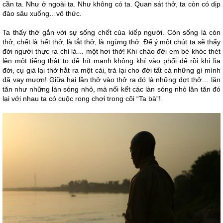
cần ta. Như ở ngoài ta. Như không có ta. Quan sát thở, ta còn có dịp
đào sâu xuống…vô thức.
Ta thấy thở gắn với sự sống chết của kiếp người. Còn sống là còn
thở, chết là hết thở, là tắt thở, là ngừng thở. Để ý một chút ta sẽ thấy
đời người thực ra chỉ là… một hơi thở! Khi chào đời em bé khóc thét
lên một tiếng thật to để hít mạnh không khí vào phổi để rồi khi lìa
đời, cụ già lại thở hắt ra một cái, trả lại cho đời tất cả những gì mình
đã vay mượn! Giữa hai lần thở vào thở ra đó là những đợt thở… lăn
tăn như những làn sóng nhỏ, mà nối kết các làn sóng nhỏ lăn tăn đó
lại với nhau ta có cuộc rong chơi trong cõi “Ta bà”!