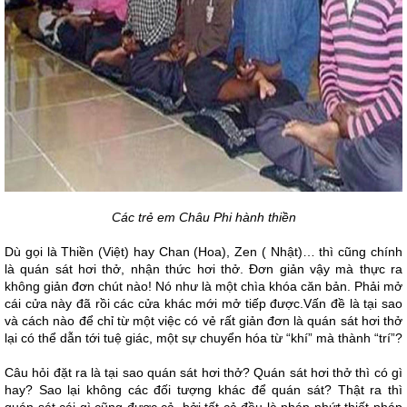
Các trẻ em Châu Phi hành thiền
Dù gọi là Thiền (Việt) hay Chan (Hoa), Zen ( Nhật)… thì cũng chính
là quán sát hơi thở, nhận thức hơi thở. Đơn giản vậy mà thực ra
không giản đơn chút nào! Nó như là một chìa khóa căn bản. Phải mở
cái cửa này đã rồi các cửa khác mới mở tiếp được.Vấn đề là tại sao
và cách nào để chỉ từ một việc có vẻ rất giản đơn là quán sát hơi thở
lại có thể dẫn tới tuệ giác, một sự chuyển hóa từ “khí” mà thành “trí”?
Câu hỏi đặt ra là tại sao quán sát hơi thở? Quán sát hơi thở thì có gì
hay? Sao lại không các đối tượng khác để quán sát? Thật ra thì