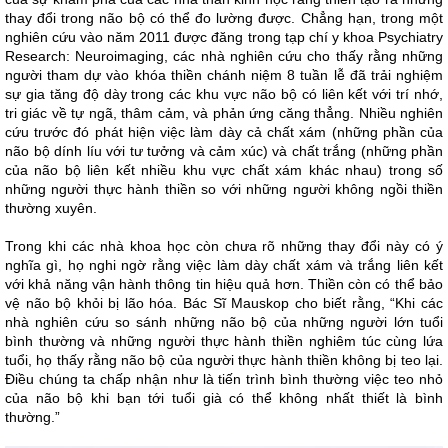
thay đổi trong não bộ có thể đo lường được. Chẳng hạn, trong một
nghiên cứu vào năm 2011 được đăng trong tạp chí y khoa Psychiatry
Research: Neuroimaging, các nhà nghiên cứu cho thấy rằng những
người tham dự vào khóa thiền chánh niệm 8 tuần lễ đã trải nghiệm
sự gia tăng độ dày trong các khu vực não bộ có liên kết với trí nhớ,
tri giác về tự ngã, thâm cảm, và phản ứng căng thẳng. Nhiều nghiên
cứu trước đó phát hiện việc làm dày cả chất xám (những phần của
não bộ dính líu với tư tưởng và cảm xúc) và chất trắng (những phần
của não bộ liên kết nhiều khu vực chất xám khác nhau) trong số
những người thực hành thiền so với những người không ngồi thiền
thường xuyên.
Trong khi các nhà khoa học còn chưa rõ những thay đổi này có ý
nghĩa gì, họ nghi ngờ rằng việc làm dày chất xám và trắng liên kết
với khả năng vận hành thông tin hiệu quả hơn. Thiền còn có thể bảo
vệ não bộ khỏi bị lão hóa. Bác Sĩ Mauskop cho biết rằng, “Khi các
nhà nghiên cứu so sánh những não bộ của những người lớn tuổi
bình thường và những người thực hành thiền nghiêm túc cùng lứa
tuổi, họ thấy rằng não bộ của người thực hành thiền không bị teo lại.
Điều chúng ta chấp nhận như là tiến trình bình thường việc teo nhỏ
của não bộ khi bạn tới tuổi già có thể không nhất thiết là bình
thường.”