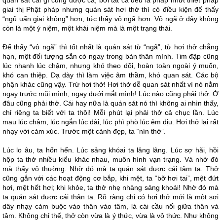
quán sát cái gì cũng được cả, bởi tất cả đều là pháp nhứt thiết pháp
giai thị Phật pháp nhưng quán sát hơi thở thì có điều kiện để thấy
“ngũ uẩn giai không” hơn, tức thấy vô ngã hơn. Vô ngã ở đây không
còn là một ý niệm, một khái niệm mà là một trạng thái.
Để thấy “vô ngã” thì tốt nhất là quán sát từ “ngã”, từ hơi thở chẳng
hạn, một đối tượng sẵn có ngay trong bản thân mình. Tim đập cũng
lúc nhanh lúc chậm, nhưng khó theo dõi, hoàn toàn ngoài ý muốn,
khó can thiệp. Dạ dày thì làm vịệc âm thầm, khó quan sát. Các bộ
phận khác cũng vậy. Trừ hơi thở! Hơi thở dễ quan sát nhất vì nó nằm
ngay trước mũi mình, ngay dưới mắt mình! Lúc nào cũng phải thở. Ở
đâu cũng phải thở. Cái hay nữa là quán sát nó thì không ai nhìn thấy,
chỉ riêng ta biết với ta thôi! Mỗi phút lại phải thở cả chục lần. Lúc
mau lúc chậm, lúc ngắn lúc dài, lúc phì phò lúc êm dịu. Hơi thở lại rất
nhạy với cảm xúc. Trước một cảnh đẹp, ta “nín thở”.
Lúc lo âu, ta hổn hển. Lúc sảng khóai ta lâng lâng. Lúc sợ hãi, hồi
hộp ta thở nhiều kiểu khác nhau, muôn hình vạn trạng. Và nhờ đó
mà thấy vô thường. Nhờ đó mà ta quán sát được cái tâm ta. Thở
cũng gắn với các hoạt động cơ bắp, khi mệt, ta “bỡ hơi tai”, mệt đứt
hơi, mệt hết hơi; khi khỏe, ta thở nhẹ nhàng sảng khoái! Nhờ đó mà
ta quán sát được cái thân ta. Rõ ràng chỉ có hơi thở mới là một sợi
dây nhạy cảm buộc vào thân vào tâm, là cái cầu nối giữa thân và
tâm. Không chỉ thế, thở còn vừa là ý thức, vừa là vô thức. Như không