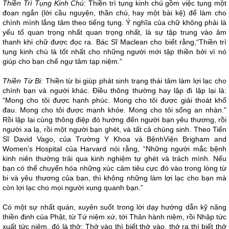
Thiền Trì Tụng Kinh Chú:
Thiền trì tụng kinh chú gồm việc tụng một
đoạn ngắn (lời cầu nguyện, thần chú, hay một bài kệ) để làm cho
chính mình lắng tâm theo tiếng tụng. Ý nghĩa của chữ không phải là
yếu tố quan trọng nhất quan trọng nhất, là sự tập trung vào âm
thanh khi chữ được đọc ra. Bác Sĩ Maclean cho biết rằng,“Thiền trì
tụng kinh chú là tốt nhất cho những người mới tập thiền bởi vì nó
giúp cho bạn chế ngự tâm tạp niệm.”
Thiền Từ Bi:
Thiền từ bi giúp phát sinh trạng thái tâm làm lợi lạc cho
chính bạn và người khác. Điều thông thường hay lập đi lập lại là:
“Mong cho tôi được hạnh phúc. Mong cho tôi được giải thoát khổ
đau. Mong cho tôi được mạnh khỏe. Mong cho tôi sống an nhàn.”
Rồi lập lại cùng thông điệp đó hướng đến người bạn yêu thương, rồi
người xa lạ, rồi một người bạn ghét, và tất cả chúng sinh. Theo Tiến
Sĩ David Vago, của Trường Y Khoa và BệnhViện Brigham and
Women’s Hospital của Harvard nói rằng, “Những người mắc bệnh
kinh niên thường trải qua kinh nghiệm tự ghét và trách mình. Nếu
bạn có thể chuyển hóa những xúc cảm tiêu cực đó vào trong lòng từ
bi và yêu thương của bạn, thì không những làm lợi lạc cho bạn mà
còn lợi lạc cho mọi người xung quanh bạn.”
Có một sự nhất quán, xuyên suốt trong lời dạy hướng dẫn kỹ năng
thiền định của Phật, từ Tứ niệm xứ, tới Thân hành niệm, rồi Nhập tức
xuất tức niệm, đó là thở: Thở vào thì biết thở vào, thở ra thì biết thở