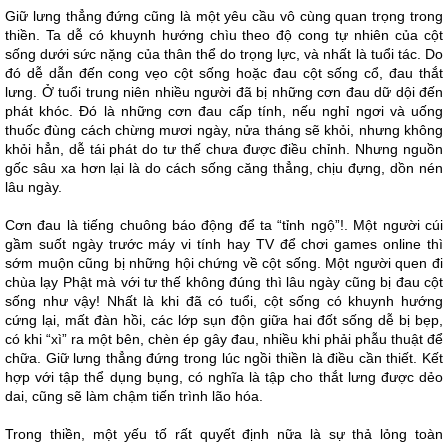
Giữ lưng thẳng đứng cũng là một yêu cầu vô cùng quan trọng trong
thiền. Ta dễ có khuynh hướng chìu theo độ cong tự nhiên của cột
sống dưới sức nặng của thân thể do trọng lực, và nhất là tuổi tác. Do
đó dễ dẫn đến cong vẹo cột sống hoặc đau cột sống cổ, đau thắt
lưng. Ở tuổi trung niên nhiều người đã bị những cơn đau dữ dội đến
phát khóc. Đó là những cơn đau cấp tính, nếu nghỉ ngơi và uống
thuốc đùng cách chừng mươi ngày, nửa tháng sẽ khỏi, nhưng không
khỏi hẳn, dễ tái phát do tư thế chưa được điều chỉnh. Nhưng nguồn
gốc sâu xa hơn lại là do cách sống căng thẳng, chịu đựng, dồn nén
lâu ngày.
Cơn đau là tiếng chuông báo động để ta “tỉnh ngộ”!. Một người cúi
gầm suốt ngày trước máy vi tính hay TV để chơi games online thì
sớm muộn cũng bị những hội chứng về cột sống. Một người quen đi
chùa lạy Phật mà với tư thế không đúng thì lâu ngày cũng bị đau cột
sống như vậy! Nhất là khi đã có tuổi, cột sống có khuynh hướng
cứng lại, mất đàn hồi, các lớp sụn độn giữa hai đốt sống dễ bị bẹp,
có khi “xì” ra một bên, chèn ép gây đau, nhiều khi phải phẫu thuật để
chữa. Giữ lưng thẳng đứng trong lúc ngồi thiền là điều cần thiết. Kết
hợp với tập thể dụng bụng, có nghĩa là tập cho thắt lưng được dẻo
dai, cũng sẽ làm chậm tiến trình lão hóa.
Trong thiền, một yếu tố rất quyết định nữa là sự thả lỏng toàn