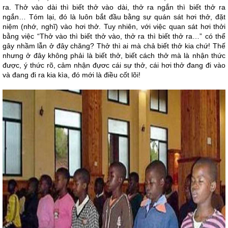
ra. Thở vào dài thì biết thở vào dài, thở ra ngắn thì biết thở ra
ngắn… Tóm lại, đó là luôn bắt đầu bằng sự quán sát hơi thở, đặt
niệm (nhớ, nghĩ) vào hơi thở. Tuy nhiên, với việc quan sát hơi thởi
bằng việc “Thở vào thì biết thở vào, thở ra thì biết thở ra…” có thể
gây nhầm lẫn ở đây chăng? Thở thì ai mà chả biết thở kia chứ! Thế
nhưng ở đây không phải là biết thở, biết cách thở mà là nhận thức
được, ý thức rõ, cảm nhận đựơc cái sự thở, cái hơi thở đang đi vào
và đang đi ra kia kìa, đó mới là điều cốt lõi!