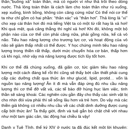
thân,“buông xả” toàn thân, mà có người ví như thả trôi theo dòng
nước. Thả lỏng toàn thân là cách làm cho toàn thân như rủ xuống,
xẹp xuống, bình bồng, không còn căng cứng nữa! Có thể nói cơ thể
ta như chỉ gồm có hai phần: “thân xác” và “thân hơi”. Thả lòng là “xì”
cho xẹp cái thân hơi đó mà tiếng Việt ta có một từ rất hay là xả hơi!
Khi quá mệt, quá căng thẳng thì nghỉ xả hơi! Khi đó, không một bộ
phận nào của cơ thể còn phải căng nữa, phải gồng nữa, kể cả vỏ
não. Tiêu hao năng lượng cho trương lực cơ, và hoạt động của vỏ
não sẽ giảm thấp nhất có thể được. Y học chứng minh tiêu hao năng
lượng trong thiền rất thấp, dưới mức chuyển hóa cơ bản, thấp hơn
cả khi ngủ, nhờ vậy mà năng lượng được tích lũy tốt hơn.
Khi cơ thể đã chùng xuống, đã giãn cơ, tức giảm tiêu hao năng
lượng một cách đáng kể rồi thì cũng sẽ thấy bớt cần thiết phải cung
cấp các dưỡng chất qua thức ăn như glucid, lipid, protid… vốn là
nguồn tạo năng lượng! Ăn ít đi mà vẫn đáp ứng đủ nhu cầu năng
lượng thì cơ thể đỡ vất vả, các tế bào đỡ hùng hục làm việc, tinh
thần sẽ sảng khoái. Các nghiên cứu gần đây cho thấy các sinh vật bị
cho nhịn đói vừa phải thì sẽ sống lâu hơn và trẻ hơn. Do vậy mà các
thiền giả không có nhiều nhu cầu về các chất dinh dưỡng được cung
cấp bởi thức ăn! Ta thấy giới, định và tuệ gắn bó chặt chẽ với nhau
như một tam giác cân, tác động hai chiều là vậy!
Danh y Tuệ Tĩnh, thế kỷ XIV ở nước ta đã đúc kết một lời khuyên: