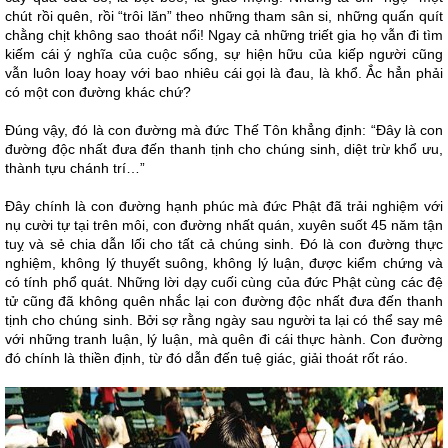
chút rồi quên, rồi “trôi lăn” theo những tham sân si, những quấn quít
chằng chịt không sao thoát nổi! Ngay cả những triết gia họ vẫn đi tìm
kiếm cái ý nghĩa của cuộc sống, sự hiện hữu của kiếp người cũng
vẫn luôn loay hoay với bao nhiêu cái gọi là đau, là khổ. Ắc hẳn phải
có một con đường khác chứ?
Đúng vậy, đó là con đường mà đức Thế Tôn khẳng định: “Đây là con
đường độc nhất đưa đến thanh tịnh cho chúng sinh, diệt trừ khổ ưu,
thành tựu chánh trí…”
Đây chính là con đường hạnh phúc mà đức Phật đã trải nghiệm với
nụ cười tự tại trên môi, con đường nhất quán, xuyên suốt 45 năm tận
tuỵ và sẻ chia dẫn lối cho tất cả chúng sinh. Đó là con đường thực
nghiệm, không lý thuyết suông, không lý luận, được kiểm chứng và
có tính phổ quát. Những lời dạy cuối cùng của đức Phật cùng các đệ
tử cũng đã không quên nhắc lại con đường độc nhất đưa đến thanh
tịnh cho chúng sinh. Bởi sợ rằng ngày sau người ta lại có thể say mê
với những tranh luận, lý luận, mà quên đi cái thực hành. Con đường
đó chính là thiền định, từ đó dẫn đến tuệ giác, giải thoát rốt ráo.