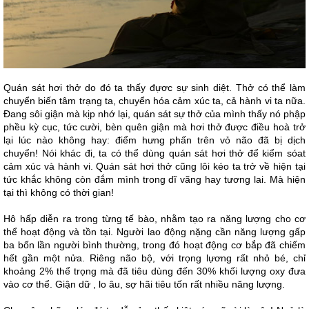
Quán sát hơi thở do đó ta thấy đựơc sự sinh diệt. Thở có thể làm
chuyển biến tâm trạng ta, chuyển hóa cảm xúc ta, cả hành vi ta nữa.
Đang sôi giận mà kịp nhớ lại, quán sát sự thở của mình thấy nó phập
phều kỳ cục, tức cười, bèn quên giận mà hơi thở được điều hoà trở
lại lúc nào không hay: điểm hưng phấn trên vỏ não đã bị dịch
chuyển! Nói khác đi, ta có thể dùng quán sát hơi thở để kiểm sóat
cảm xúc và hành vi. Quán sát hơi thở cũng lôi kéo ta trở về hiện tại
tức khắc không còn đắm mình trong dĩ vãng hay tương lai. Mà hiện
tại thì không có thời gian!
Hô hấp diễn ra trong từng tế bào, nhằm tạo ra năng lượng cho cơ
thể hoạt động và tồn tại. Người lao động nặng cần năng lượng gấp
ba bốn lần người bình thường, trong đó hoạt động cơ bắp đã chiếm
hết gần một nửa. Riêng não bộ, với trọng lựơng rất nhỏ bé, chỉ
khoảng 2% thể trọng mà đã tiêu dùng đến 30% khối lượng oxy đưa
vào cơ thể. Giận dữ , lo âu, sợ hãi tiêu tốn rất nhiều năng lượng.