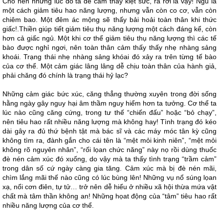
Cho nên những lúc đó ta dễ cảm thấy kiệt sức, rã rời là vậy! Ngủ là
một cách giảm tiêu hao năng lượng, nhưng vẫn còn co cơ, vẫn còn
chiêm bao. Một đêm ác mộng sẽ thấy bải hoải toàn thân khi thức
giấc!.Thiền giúp tiết giảm tiêu thụ năng lượng một cách đáng kể, còn
hơn cả giấc ngủ. Một khi cơ thể giảm tiêu thụ năng lượng thì các tế
bào được nghỉ ngơi, nên toàn thân cảm thấy thấy nhẹ nhàng sảng
khoái. Trạng thái nhẹ nhàng sảng khóai đó xảy ra trên từng tế bào
của cơ thể. Một cảm giác lâng lâng dễ chịu toàn thân của hành giả,
phải chăng đó chính là trạng thái hỷ lạc?
Những cảm giác bức xúc, căng thẳng thường xuyên trong đời sống
hằng ngày gây nguy hại âm thầm nguy hiểm hơn ta tưởng. Cơ thể ta
lúc nào cũng căng cứng, trong tư thế “chiến đấu” hoặc “bỏ chạy”,
nên tiêu hao rất nhiều năng lượng mà không hay! Tình trạng đó kéo
dài gây ra đủ thứ bệnh tật mà bác sĩ và các máy móc tân kỳ cũng
không tìm ra, đành gắn cho cái tên là “mệt mỏi kinh niên”, “mệt mỏi
không rõ nguyên nhân”, “rối lọan chức năng” này nọ rồi dùng thuốc
đè nén cảm xúc đó xuống, do vậy mà ta thấy tình trạng “trầm cảm”
trong dân số cứ ngày càng gia tăng. Cảm xúc mà bị đè nén mãi,
chìm lắng mãi thế nào cũng có lúc bùng lên! Những vụ nổ súng lọan
xạ, nổi cơn điên, tự tử… trở nên dễ hiểu ở nhiều xã hội thừa mứa vật
chất mà tâm thần không an! Những họat động của “tâm” tiêu hao rất
nhiều năng lượng của cơ thể.