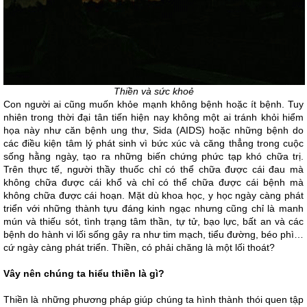
Thiền và sức khoẻ
Con người ai cũng muốn khỏe mạnh không bệnh hoặc ít bệnh. Tuy
nhiên trong thời đại tân tiến hiện nay không một ai tránh khỏi hiểm
họa này như căn bệnh ung thư, Sida (AIDS) hoặc những bệnh do
các điều kiện tâm lý phát sinh vì bức xúc và căng thẳng trong cuộc
sống hằng ngày, tạo ra những biến chứng phức tạp khó chữa trị.
Trên thực tế, người thầy thuốc chỉ có thể chữa được cái đau mà
không chữa được cái khổ và chỉ có thể chữa được cái bệnh mà
không chữa được cái hoạn. Mặt dù khoa học, y học ngày càng phát
triển với những thành tựu đáng kinh ngạc nhưng cũng chỉ là manh
mún và thiếu sót, tình trạng tâm thần, tự tử, bạo lực, bất an và các
bệnh do hành vi lối sống gây ra như tim mạch, tiểu đường, béo phì…
cứ ngày càng phát triển. Thiền, có phải chăng là một lối thoát?
Vây nên chúng ta hiểu thiền là gì?
Thiền là những phương pháp giúp chúng ta hình thành thói quen tập