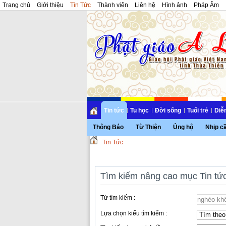
Trang chủ
Giới thiệu
Tin Tức
Thành viên
Liên hệ
Hình ảnh
Pháp Âm
Tin tức
Tu học
Đời sống
Tuổi trẻ
Diễ
Thông Báo
Từ Thiện
Ủng hộ
Nhịp c
Tin Tức
Tìm kiếm nâng cao mục Tin tứ
Từ tìm kiếm :
Lựa chọn kiểu tìm kiếm :