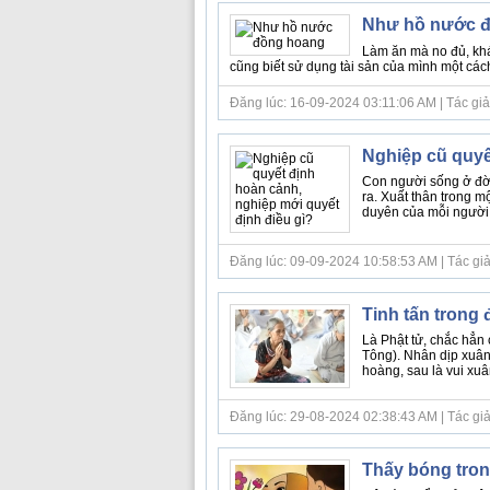
Như hồ nước 
Làm ăn mà no đủ, khá 
cũng biết sử dụng tài sản của mình một cách 
Đăng lúc: 16-09-2024 03:11:06 AM | Tác giả b
Nghiệp cũ quyế
Con người sống ở đời
ra. Xuất thân trong m
duyên của mỗi người..
Đăng lúc: 09-09-2024 10:58:53 AM | Tác giả b
Tinh tấn trong 
Là Phật tử, chắc hẳn
Tông). Nhân dịp xuân 
hoàng, sau là vui xuân
Đăng lúc: 29-08-2024 02:38:43 AM | Tác giả bà
Thấy bóng tro