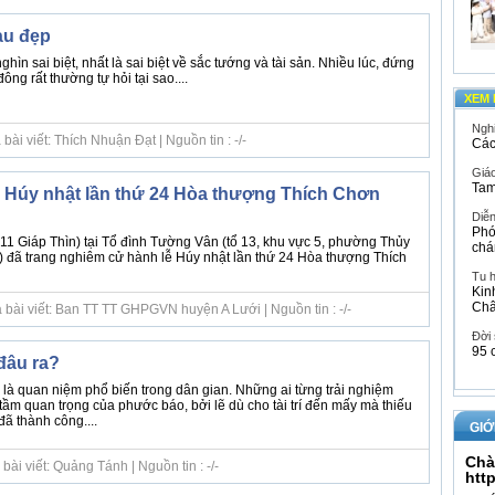
àu đẹp
ìn sai biệt, nhất là sai biệt về sắc tướng và tài sản. Nhiều lúc, đứng
ông rất thường tự hỏi tại sao....
XEM 
Ngh
ài viết: Thích Nhuận Đạt | Nguồn tin : -/-
Các
Giáo
Tam
Húy nhật lần thứ 24 Hòa thượng Thích Chơn
Diễ
Phó
11 Giáp Thìn) tại Tổ đình Tường Vân (tổ 13, khu vực 5, phường Thủy
chá
 đã trang nghiêm cử hành lễ Húy nhật lần thứ 24 Hòa thượng Thích
Tu 
Kin
Ch
 bài viết: Ban TT TT GHPGVN huyện A Lưới | Nguồn tin : -/-
Đời
95 
đâu ra?
 là quan niệm phổ biến trong dân gian. Những ai từng trải nghiệm
 tầm quan trọng của phước báo, bởi lẽ dù cho tài trí đến mấy mà thiếu
ã thành công....
GIỚ
Chà
ài viết: Quảng Tánh | Nguồn tin : -/-
htt