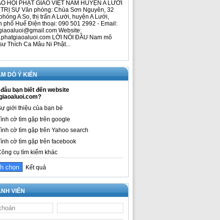
O HỘI PHẬT GIÁO VIỆT NAM HUYỆN A LƯỚI
TRỊ SỰ Văn phòng: Chùa Sơn Nguyên, 32
phóng A So, thị trấn A Lưới, huyện A Lưới,
h phố Huế Điện thoại: 090 501 2992 - Email:
giaoaluoi@gmail.com Website:
phatgiaoaluoi.com LỜI NÓI ĐẦU Nam mô
sư Thích Ca Mâu Ni Phật...
M DÒ Ý KIẾN
đâu bạn biết đến website
giaoaluoi.com?
ự giới thiệu của bạn bè
ình cờ tìm gặp trên google
ình cờ tìm gặp trên Yahoo search
ình cờ tìm gặp trên facebook
ông cụ tìm kiếm khác
Kết quả
NH VIÊN