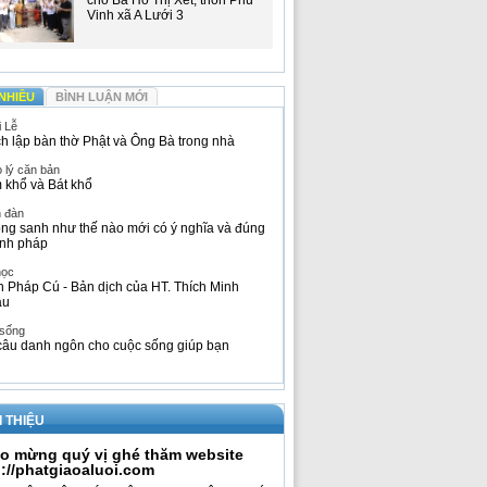
cho Bà Hồ Thị Xết, thôn Phú
Vinh xã A Lưới 3
NHIỀU
BÌNH LUẬN MỚI
i Lễ
h lập bàn thờ Phật và Ông Bà trong nhà
 lý căn bản
 khổ và Bát khổ
n đàn
ng sanh như thế nào mới có ý nghĩa và đúng
nh pháp
học
h Pháp Cú - Bản dịch của HT. Thích Minh
âu
 sống
câu danh ngôn cho cuộc sống giúp bạn
I THIỆU
o mừng quý vị ghé thăm website
p://phatgiaoaluoi.com