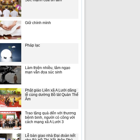
Sức mạnh của tín tâm
Giữ chính mình
Pháp lạc
Làm thiện nhiều, tâm ngạo
mạn vẫn đọa súc sinh
Phật giáo Liên xã A Lưới dâng
lễ cúng dường Bồ tát Quán Thế
Âm
Trao tặng quà đến với thương
bệnh binh, người có công với
cách mạng xã A Lưới 3
Lễ bàn giao nhà Đại đoàn kết