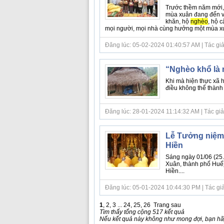
Trước thềm năm mới, 
mùa xuân đang đến vớ
khăn, hộ
nghèo
, hộ 
mọi người, mọi nhà cùng hưởng một mùa xuâ
Đăng lúc: 05-02-2024 01:40:57 AM | Tác giả
“Nghèo khổ là 
Khi mà hiện thực xã hộ
điều không thể thành
Đăng lúc: 28-01-2024 11:14:32 AM | Tác giả b
Lễ Tưởng niệm 
Hiền
Sáng ngày 01/06 (25.
Xuân, thành phố Huế
Hiền....
Đăng lúc: 05-01-2024 10:44:30 PM | Tác giả
1
,
2
,
3
...
24
,
25
,
26
Trang sau
Tìm thấy tổng cộng 517 kết quả
Nếu kết quả này không như mong đợi, bạn hãy