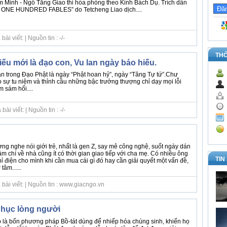
 Minh - Ngô Tằng Giao thi hóa phỏng theo Kinh Bách Dụ. Trích dẫn
 ONE HUNDRED FABLES” do Tetcheng Liao dịch....
i viết: | Nguồn tin : -/-
TH
ếu mới là đạo con, Vu lan ngày báo hiếu.
n trong Đạo Phật là ngày “Phật hoan hỷ”, ngày “Tăng Tự tứ”.Chư
o sự tu niệm và thỉnh cầu những bậc trưởng thượng chỉ dạy mọi lỗi
 sám hối....
i viết: | Nguồn tin : -/-
ng nghe nói giới trẻ, nhất là gen Z, say mê công nghệ, suốt ngày dán
m chí về nhà cũng ít có thời gian giao tiếp với cha mẹ. Có nhiều ông
TIN
ỉ điện cho mình khi cần mua cái gì đó hay cần giải quyết một vấn đề,
tâm......
bài viết: | Nguồn tin : www.giacngo.vn
phục lòng người
là bốn phương pháp Bồ-tát dùng để nhiếp hóa chúng sinh, khiến họ