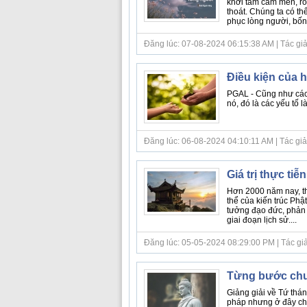
khởi tâm cảm mến, rồ
thoát. Chúng ta có t
phục lòng người, bốn 
Đăng lúc: 07-08-2024 06:15:38 AM | Tác giả bà
Điều kiện của 
PGAL - Cũng như các 
nó, đó là các yếu tố 
Đăng lúc: 06-08-2024 04:10:11 AM | Tác giả bà
Giá trị thực ti
Hơn 2000 năm nay, th
thể của kiến trúc Phật
tưởng đạo đức, phản 
giai đoạn lịch sử....
Đăng lúc: 05-05-2024 08:29:00 PM | Tác giả b
Từng bước chu
Giảng giải về Tứ thá
pháp nhưng ở đây chú