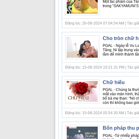
Một tác phẩm của Tâm
trong “SAKYAMUNI’S
Đăng lúc: 26-08-2024 07:04:54 AM | Tác giả bà
Cho tròn chữ hi
PGAL - Ngày lễ Vu La
Tăng, Ni tập trung và
lầm để mình thành tâm
Đăng lúc: 15-08-2024 10:21:31 PM | Tác giả bà
Chữ hiếu
PGAL - Chúng ta thườ
mắt vào màn hình, thậ
bố bà mẹ than: “Nó ch
còn thì không bao giờ 
Đăng lúc: 15-08-2024 05:54:30 AM | Tác giả 
Bốn pháp thu 
PGAL -Tứ nhiếp pháp 