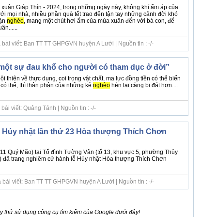
xuân Giáp Thìn - 2024, trong những ngày này, không khí ấm áp của
i mọi nhà, nhiều phần quà tết trao đến tận tay những cảnh đời khó
cận
nghèo
, mang một chút hơi ấm của mùa xuân đến với bà con, để
n......
 bài viết: Ban TT TT GHPGVN huyện A Lưới | Nguồn tin : -/-
một sự đau khổ cho người có tham dục ở đời”
i thiên về thực dụng, coi trọng vật chất, ma lực đồng tiền có thể biến
 có thể, thì thân phận của những kẻ
nghèo
hèn lại càng bi đát hơn....
ài viết: Quảng Tánh | Nguồn tin : -/-
Húy nhật lần thứ 23 Hòa thượng Thích Chơn
11 Quý Mão) tại Tổ đình Tường Vân (tổ 13, khu vực 5, phường Thủy
) đã trang nghiêm cử hành lễ Húy nhật Hòa thượng Thích Chơn
 bài viết: Ban TT TT GHPGVN huyện A Lưới | Nguồn tin : -/-
 thử sử dụng công cụ tìm kiếm của Google dưới đây!