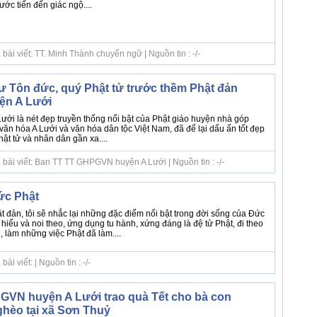
ước tiến đến giác ngộ....
bài viết: TT. Minh Thành chuyển ngữ | Nguồn tin : -/-
 Tôn đức, quý Phật tử trước thềm Phật đản
yện A Lưới
 Lưới là nét đẹp truyền thống nổi bật của Phật giáo huyện nhà góp
ăn hóa A Lưới và văn hóa dân tộc Việt Nam, đã để lại dấu ấn tốt đẹp
hật tử và nhân dân gần xa....
 bài viết: Ban TT TT GHPGVN huyện A Lưới | Nguồn tin : -/-
ức Phật
 đản, tôi sẽ nhắc lại những đặc điểm nổi bật trong đời sống của Đức
 hiểu và noi theo, ứng dụng tu hành, xứng đáng là đệ tử Phật, đi theo
 làm những việc Phật đã làm....
i viết: | Nguồn tin : -/-
GVN huyện A Lưới trao quà Tết cho bà con
hèo tại xã Sơn Thuỷ