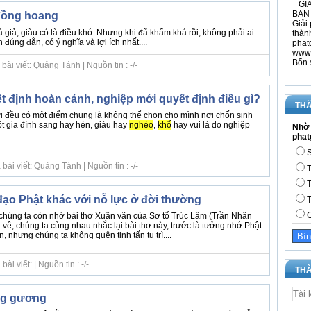
GIÁ
BAN 
đồng hoang
Giải 
giả, giàu có là điều khó. Nhưng khi đã khấm khá rồi, không phải ai
thàn
đúng đắn, có ý nghĩa và lợi ích nhất....
phat
www.
Bổn 
ài viết: Quảng Tánh | Nguồn tin : -/-
t định hoàn cảnh, nghiệp mới quyết định điều gì?
THĂ
 đều có một điểm chung là không thể chọn cho mình nơi chốn sinh
ột gia đình sang hay hèn, giàu hay
nghèo
,
khổ
hay vui là do nghiệp
Nhờ 
..
phat
S
ài viết: Quảng Tánh | Nguồn tin : -/-
T
T
đạo Phật khác với nỗ lực ở đời thường
T
C
 chúng ta còn nhớ bài thơ Xuân vãn của Sơ tổ Trúc Lâm (Trần Nhân
về, chúng ta cùng nhau nhắc lại bài thơ này, trước là tưởng nhớ Phật
, nhưng chúng ta không quên tinh tấn tu trì....
i viết: | Nguồn tin : -/-
THÀ
ng gương