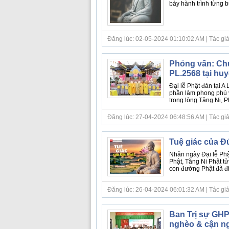
bày hành trình từng b
Đăng lúc: 02-05-2024 01:10:02 AM | Tác giả 
Phỏng vấn: Chư
PL.2568 tại hu
Đại lễ Phật đản tại A
phần làm phong phú v
trong lòng Tăng Ni, P
Đăng lúc: 27-04-2024 06:48:56 AM | Tác giả
Tuệ giác của Đ
Nhân ngày Đại lễ Phật
Phật, Tăng Ni Phật tử
con đường Phật đã đi,
Đăng lúc: 26-04-2024 06:01:32 AM | Tác giả bà
Ban Trị sự GHP
nghèo & cận ng