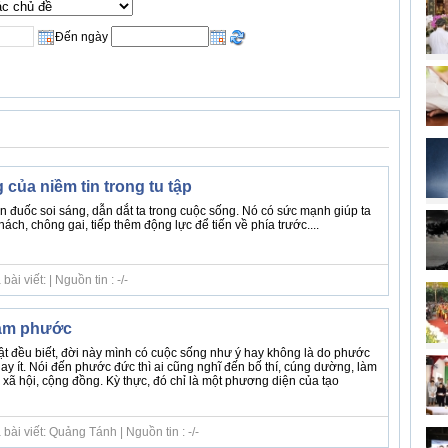
Đến ngày
của niềm tin trong tu tập
n đuốc soi sáng, dẫn dắt ta trong cuộc sống. Nó có sức mạnh giúp ta
ách, chông gai, tiếp thêm động lực để tiến về phía trước....
i viết: | Nguồn tin : -/-
àm phước
 đều biết, đời này mình có cuộc sống như ý hay không là do phước
y ít. Nói đến phước đức thì ai cũng nghĩ đến bố thí, cúng dường, làm
o xã hội, cộng đồng. Kỳ thực, đó chỉ là một phương diện của tạo
ài viết: Quảng Tánh | Nguồn tin : -/-