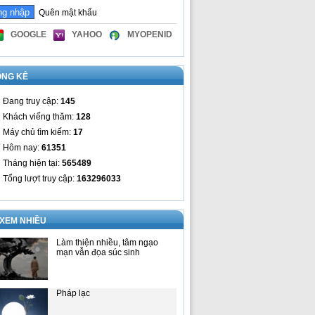
Quên mật khẩu
GOOGLE
YAHOO
MYOPENID
ỐNG KÊ
Đang truy cập:
145
Khách viếng thăm:
128
Máy chủ tìm kiếm:
17
Hôm nay:
61351
Tháng hiện tại:
565489
Tổng lượt truy cập:
163296033
 XEM NHIỀU
Làm thiện nhiều, tâm ngạo
mạn vẫn đọa súc sinh
Pháp lạc