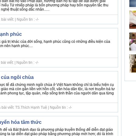
i dẫn dắt họ vào Phật đạo, hướng dẫn họ tu tập để đạt được giải
hể hiểu Tứ nhiếp pháp là bốn phương pháp hay bốn nguyên tắc thu
nghệ thuật sống đắc nhân......
i viết: | Nguồn tin : -/-
hạnh phúc
giá trị khác của đời sống, hạnh phúc cũng có những điều kiện của
làm nên hạnh phúc....
i viết: | Nguồn tin : -/-
ễn của ngôi chùa
ực tế đã chứng minh ngôi chùa ở Việt Nam không chỉ là biểu hiện cụ
 giáo mà còn gắn liền với hồn cốt, văn hóa dân tộc, là nơi truyền bá tư
ánh phong tục, tập quán, nếp sống tinh thần của người dân qua từng
ài viết: TS.Thích Hạnh Tuệ | Nguồn tin : -/-
yển hóa tâm thức
nh đế và Bát thánh đạo là phương pháp truyền thống để diễn đạt giáo
ng ta lại diễn đạt giáo pháp bằng phương pháp mới hơn; đó là trình