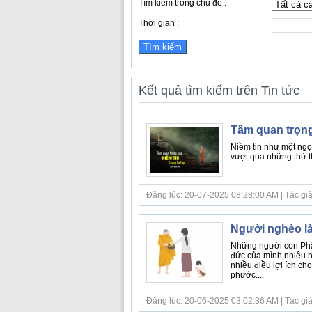
Tìm kiếm trong chủ đề :
Thời gian :
Kết quả tìm kiếm trên Tin tức
Tầm quan trọng 
Niềm tin như một ngọ
vượt qua những thử th
Đăng lúc: 20-07-2025 08:28:00 AM | Tác giả bà
Người nghèo l
Những người con Phật
đức của mình nhiều ha
nhiều điều lợi ích ch
phước....
Đăng lúc: 20-06-2025 03:02:36 AM | Tác giả b