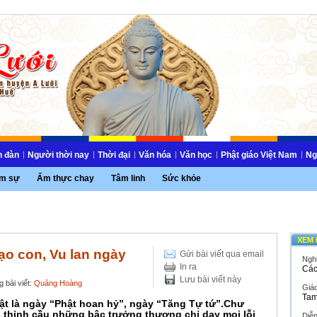
n đàn
Người thời nay
Thời đại
Văn hóa
Văn học
Phật giáo Việt Nam
Ng
m sự
Ẩm thực chay
Tâm linh
Sức khỏe
XEM 
ạo con, Vu lan ngày
Gửi bài viết qua email
Ngh
In ra
Các
Lưu bài viết này
 bài viết:
Quảng Hoàng
Giáo
Tam
ật là ngày “Phật hoan hỷ”, ngày “Tăng Tự tứ”.Chư
à thỉnh cầu những bậc trưởng thượng chỉ dạy mọi lỗi
Diễ