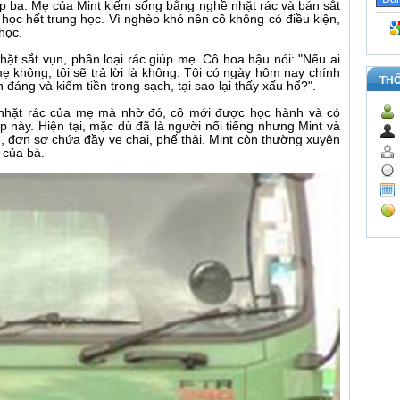
cấp ba. Mẹ của Mint kiếm sống bằng nghề nhặt rác và bán sắt
 học hết trung học. Vì nghèo khó nên cô không có điều kiện,
 học.
nhặt sắt vụn, phân loại rác giúp mẹ. Cô hoa hậu nói: "Nếu ai
mẹ không, tôi sẽ trả lời là không. Tôi có ngày hôm nay chính
TH
 đáng và kiếm tiền trong sạch, tại sao lại thấy xấu hổ?".
 nhặt rác của mẹ mà nhờ đó, cô mới được học hành và có
p này. Hiện tại, mặc dù đã là người nổi tiếng nhưng Mint và
n, đơn sơ chứa đầy ve chai, phế thải. Mint còn thường xuyên
 của bà.