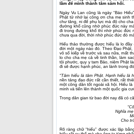
lầm để mình thành tâm sám hối.
Ngày Vu Lan cũng là ngày “Báo Hiếu”,
Phật tử nhớ lại công ơn cha mẹ sinh
chư tăng, ni để phụ lực mà độ cho ch
đường khổ cũng nhờ phúc đức này mà 
đi trong đường khổ thì nhờ phúc đức
chưa qua đời, thời nhờ phúc đức đó mà
Hiếu thảo thường được hiểu là lo đầ
đời một ngày nào đó. Theo Đạo Phật,
vô số kiếp về trước và sau nữa, mất t
lo cho cha mẹ cả về tinh thần, làm sa
tội phước, quy y tam Bảo, niệm Phật là
đi sẽ được hạnh phúc, an lành trong đờ
“Tâm hiếu là tâm Phật. Hạnh hiếu là h
nền tảng đạo đức rất cần thiết, rất thi
một công dân tốt ngoài xã hội. Hiếu l
minh và tiến lên thành một quốc gia cư
Trong dân gian từ bao đời nay đã có câ
“Cô
Nghĩa mẹ 
Mộ
Cho tr
Rõ ràng chữ “hiếu” được xác lập bằng
hiếu rất cụ thể mà cha ông ta từng nh