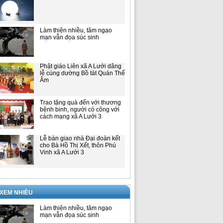
Làm thiện nhiều, tâm ngạo
mạn vẫn đọa súc sinh
Phật giáo Liên xã A Lưới dâng
lễ cúng dường Bồ tát Quán Thế
Âm
Trao tặng quà đến với thương
bệnh binh, người có công với
cách mạng xã A Lưới 3
Lễ bàn giao nhà Đại đoàn kết
cho Bà Hồ Thị Xết, thôn Phú
Vinh xã A Lưới 3
 XEM NHIỀU
Làm thiện nhiều, tâm ngạo
mạn vẫn đọa súc sinh