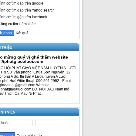
ình cờ tìm gặp trên google
ình cờ tìm gặp trên Yahoo search
ình cờ tìm gặp trên facebook
ông cụ tìm kiếm khác
Kết quả
I THIỆU
o mừng quý vị ghé thăm website
p://phatgiaoaluoi.com
O HỘI PHẬT GIÁO VIỆT NAM HUYỆN A LƯỚI
TRỊ SỰ Văn phòng: Chùa Sơn Nguyên, 32
phóng A So, thị trấn A Lưới, huyện A Lưới,
h phố Huế Điện thoại: 090 501 2992 - Email:
giaoaluoi@gmail.com Website:
phatgiaoaluoi.com LỜI NÓI ĐẦU Nam mô
sư Thích Ca Mâu Ni Phật...
NH VIÊN
Quên mật khẩu