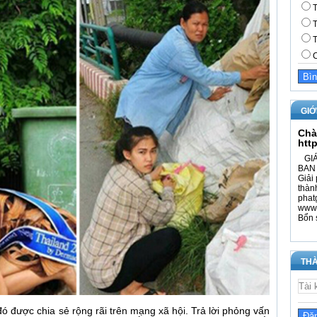
T
T
T
C
GIỚ
Chà
htt
GIÁ
BAN 
Giải 
thàn
phat
www.
Bổn 
THÀ
ó được chia sẻ rộng rãi trên mạng xã hội. Trả lời phỏng vấn