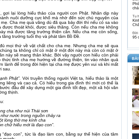
Phó
chá
 gợi lại lòng hiếu thảo của người con Phật. Nhân dịp này
Tu 
 thành nuôi dưỡng cực khổ mà nhờ đến sức chú nguyện của
Kin
a mẹ. Cha mẹ quá vãng dù đã qua bảy đời thì nếu có sa vào
Ch
được thoát khỏi, được siêu thăng. Còn nếu cha mẹ không
 này mà được tăng trưởng thiện căn. Nếu cha mẹ còn sống,
Đời
 tăng trưởng tuổi thọ và phát tâm Bồ Đề.
95 
y đủ mọi thứ về vật chất cho cha mẹ. Nhưng cha mẹ sẽ qua
 chúng ta không chỉ có mặt ở một đời này mà còn có mặt ở
hân này sẽ mang thân khác. Bởi vậy người con hiếu còn phải
BÀI
o thức tỉnh cha mẹ hướng về đường thiện, tin vào nhân quả
m lành để trong đời hiện tại cha mẹ được yên vui và khi mất
i sau.
ạnh Phật”.
Với truyền thống người Việt ta, hiếu thảo là một
êng liêng và cao cả. Có hiếu trong gia đình thì mới có thể là
à bước đầu để xây dựng một gia đình tốt đẹp, một xã hội văn
ờng thịnh.
u:
ng cha như núi Thái sơn
như nước trong nguồn chảy ra
t lòng thờ mẹ kính cha
òn chữ hiếu mới là đạo con”.
 “đạo con”, tức là đạo làm con, bằng sự thể hiện của tâm
ấn mạnh: