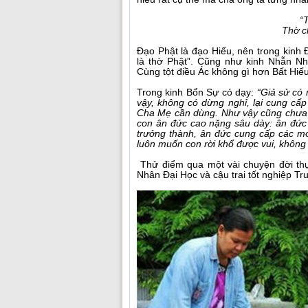
“
Thờ c
Đạo Phật là đạo Hiếu, nên trong kinh
là thờ Phật”. Cũng như kinh Nhẫn Nh
Cùng tột điều Ác không gì hơn Bất Hiếu
Trong kinh Bổn Sự có dạy:
“Giả sử có 
vậy, không có dừng nghỉ, lại cung c
Cha Mẹ cần dùng. Như vậy cũng chưa 
con ân đức cao nặng sâu dày: ân đức
trưởng thành, ân đức cung cấp các m
luôn muốn con rời khổ được vui, không
Thử điểm qua một vài chuyện đời thự
Nhân Đại Học và cậu trai tốt nghiệp Tr