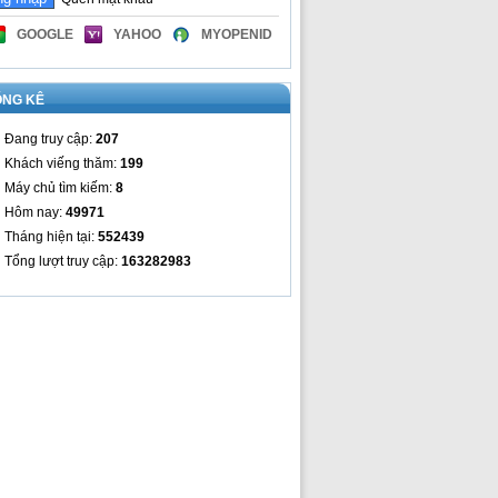
GOOGLE
YAHOO
MYOPENID
ỐNG KÊ
Đang truy cập:
207
Khách viếng thăm:
199
Máy chủ tìm kiếm:
8
Hôm nay:
49971
Tháng hiện tại:
552439
Tổng lượt truy cập:
163282983