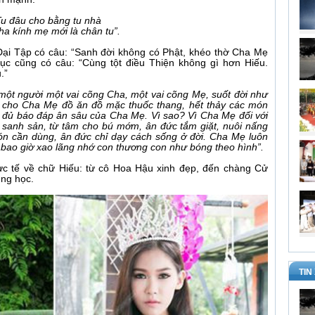
Tu đâu cho bằng tu nhà
ha kính mẹ mới là chân tu”.
 Đại Tập có câu: “Sanh đời không có Phật, khéo thờ Cha Mẹ
ục cũng có câu: “Cùng tột điều Thiện không gì hơn Hiếu.
.”
một người một vai cõng Cha, một vai cõng Mẹ, suốt đời như
ấp cho Cha Mẹ đồ ăn đồ mặc thuốc thang, hết thảy các món
đủ báo đáp ân sâu của Cha Mẹ. Vì sao? Vì Cha Mẹ đối với
 sanh sản, từ tâm cho bú mớm, ân đức tắm giặt, nuôi nấng
ón cần dùng, ân đức chỉ dạy cách sống ở đời. Cha Mẹ luôn
 bao giờ xao lãng nhớ con thương con như bóng theo hình”.
c tế về chữ Hiếu: từ cô Hoa Hậu xinh đẹp, đến chàng Cử
ung học.
TIN