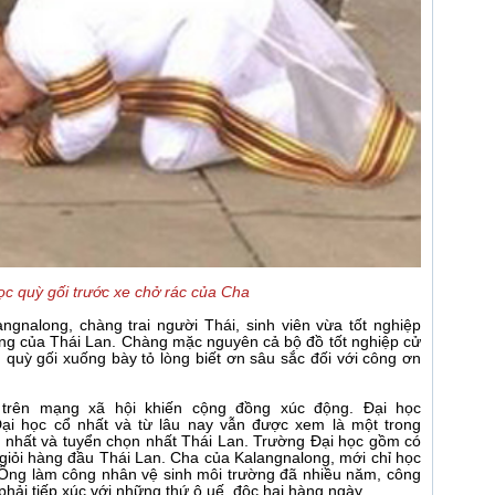
c quỳ gối trước xe chở rác của Cha
ngnalong, chàng trai người Thái, sinh viên vừa tốt nghiệp
ếng của Thái Lan. Chàng mặc nguyên cả bộ đồ tốt nghiệp cử
, quỳ gối xuống bày tỏ lòng biết ơn sâu sắc đối với công ơn
trên mạng xã hội khiến cộng đồng xúc động. Đại học
ại học cổ nhất và từ lâu nay vẫn được xem là một trong
t nhất và tuyển chọn nhất Thái Lan. Trường Đại học gồm có
h giỏi hàng đầu Thái Lan. Cha của Kalangnalong, mới chỉ học
c. Ông làm công nhân vệ sinh môi trường đã nhiều năm, công
i phải tiếp xúc với những thứ ô uế, độc hại hàng ngày.