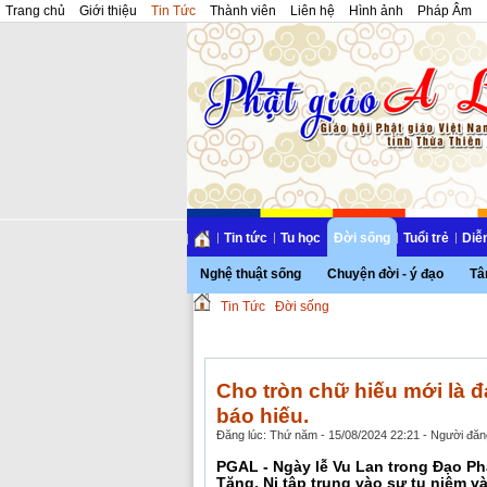
Trang chủ
Giới thiệu
Tin Tức
Thành viên
Liên hệ
Hình ảnh
Pháp Âm
Tin tức
Tu học
Đời sống
Tuổi trẻ
Diễ
Nghệ thuật sống
Chuyện đời - ý đạo
Tâ
Tin Tức
Đời sống
Cho tròn chữ hiếu mới là đ
báo hiếu.
Đăng lúc: Thứ năm - 15/08/2024 22:21 - Người đăng
PGAL - Ngày lễ Vu Lan trong Đạo Ph
Tăng, Ni tập trung vào sự tu niệm v