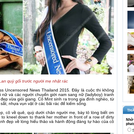
an quỳ gối trước người mẹ nhặt rác
iss Uncensored News Thailand 2015. Đây là cuộc thi không
ời nữ và các người chuyển giới nam sang nữ (ladyboy) tranh
đẹp vừa giỏi giang. Cô Mint sinh ra trong gia đình nghèo, từ
sắt, nhựa vụn vặt ở các bãi rác để kiếm sống.
THĂ
đẹp, cô về quê, quỳ dưới chân người mẹ, bày tỏ lòng biết ơn
to kneel down to thank her mother in front of a row of dirty
Nhờ 
 ảnh đẹp về lòng hiếu thảo và hành động đáng tự hào của cô
phat
S