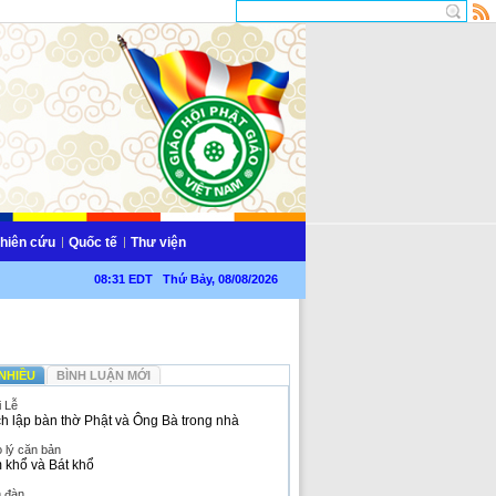
hiên cứu
Quốc tế
Thư viện
08:32 EDT Thứ Bảy, 08/08/2026
NHIỀU
BÌNH LUẬN MỚI
i Lễ
h lập bàn thờ Phật và Ông Bà trong nhà
 lý căn bản
 khổ và Bát khổ
n đàn