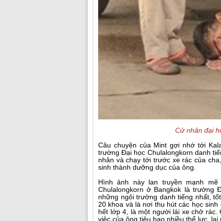
Cử nhân đại họ
Câu chuyện của Mint gợi nhớ tới Kala
trường Đại học Chulalongkorn danh ti
nhân và chạy tới trước xe rác của cha
sinh thành dưỡng dục của ông.
Hình ảnh này lan truyền mạnh mẽ 
Chulalongkorn ở Bangkok là trường Đ
những ngôi trường danh tiếng nhất, tố
20 khoa và là nơi thu hút các học sin
hết lớp 4, là một người lái xe chở rá
việc của ông tiêu hao nhiều thể lực, lạ