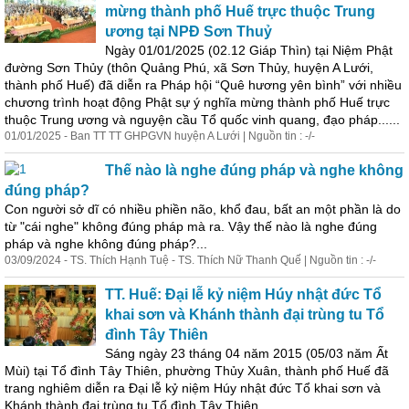
mừng thành phố Huế trực thuộc Trung
ương tại NPĐ Sơn Thuỷ
Ngày 01/01/2025 (02.12 Giáp Thìn) tại Niệm Phật
đường Sơn Thủy (thôn Quảng Phú, xã Sơn Thủy, huyện A Lưới,
thành phố Huế) đã diễn ra Pháp hội “Quê hương yên bình” với nhiều
chương trình hoạt động Phật sự ý nghĩa mừng thành phố Huế trực
thuộc Trung ương và nguyện cầu Tổ quốc vinh quang, đạo pháp......
01/01/2025 - Ban TT TT GHPGVN huyện A Lưới | Nguồn tin : -/-
Thế nào là nghe đúng pháp và nghe không
đúng pháp?
Con người sở dĩ có nhiều phiền não, khổ đau, bất an một phần là do
từ "cái nghe" không đúng pháp mà ra. Vậy thế nào là nghe đúng
pháp và nghe không đúng pháp?...
03/09/2024 - TS. Thích Hạnh Tuệ - TS. Thích Nữ
Thanh
Quế | Nguồn tin : -/-
TT. Huế: Đại lễ kỷ niệm Húy nhật đức Tổ
khai sơn và Khánh thành đại trùng tu Tổ
đình Tây Thiên
Sáng ngày 23 tháng 04 năm 2015 (05/03 năm Ất
Mùi) tại Tổ đình Tây Thiên, phường Thủy Xuân, thành phố Huế đã
trang nghiêm diễn ra Đại lễ kỷ niệm Húy nhật đức Tổ khai sơn và
Khánh thành đại trùng tu Tổ đình Tây Thiên....