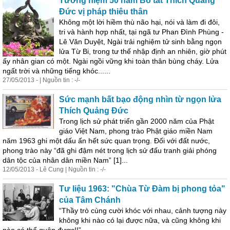
Tưởng niệm 50 năm Bồ tát Thích Quảng
Đức vị pháp thiêu thân
Không một lời hiềm thù não hại, nói và làm đi đôi,
tri và hành hợp nhất, tại ngã tư Phan Đình Phùng -
Lê Văn Duyệt, Ngài trải nghiệm tử sinh bằng ngọn
lửa Từ Bi, trong tư thế nhập định an nhiên, giờ phút
ấy nhân gian có một. Ngài ngồi vững khi toàn thân bùng cháy. Lửa
ngất trời và những tiếng khóc......
27/05/2013 - | Nguồn tin : -/-
Sức mạnh bất bạo động nhìn từ ngọn lửa
Thích Quảng Đức
Trong lịch sử phát triển gần 2000 năm của Phật
giáo Việt Nam, phong trào Phật giáo miền Nam
năm 1963 ghi một dấu ấn hết sức quan trọng. Đối với đất nước,
phong trào này “đã ghi đậm nét trong lịch sử đấu tranh giải
phóng
dân tộc của nhân dân miền Nam” [1]...
12/05/2013 - Lê Cung | Nguồn tin : -/-
Tư liệu 1963: "Chùa Từ Đàm bị phong tỏa"
của Tâm Chánh
“Thầy trò cùng cười khóc với nhau, cảnh tượng này
không khi nào có lại được nữa, và cũng không khi