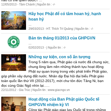
nào có thể quên được!!”...
12/05/2013 - Tâm Chánh | Nguồn tin : -/-
Hãy học Phật để có tâm hoan hỷ, hạnh
hoan hỷ
...
29/03/2013 - HT. Thích Trí Quảng | Nguồn tin : -/-
Bản tin tháng 01/2013 của GHPGVN
...
02/02/2013 - | Nguồn tin : -/-
Những sự kiện, con số ấn tượng
Trong 5 năm qua, Phật giáo cả nước đã chung sức,
chung lòng làm nên những thành tựu hoạt động
Phật sự quan trọng trong việc phát triển Phật giáo,
góp phần xây dựng đất nước. Nhân dịp Đại hội đại biểu Phật giáo
toàn quốc lần thứ VII (2012-2017), mời chư tôn đức Tăng Ni, bạn
đọc cùng Giác Ngộ nhìn lại......
22/11/2012 - Gia Trúc | Nguồn tin : www.giacngo.vn
Hoạt động của Ban Phật giáo Quốc tế
GHPGVN nhiệm kỳ VI
Công tác Phật giáo giao lưu Quốc tế trong những