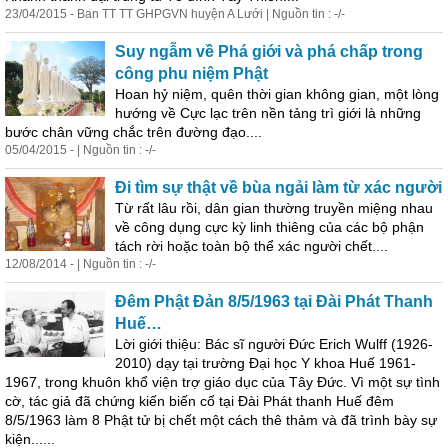
23/04/2015 - Ban TT TT GHPGVN huyện A Lưới | Nguồn tin : -/-
Suy ngẫm về Phá giới và phá chấp trong
công phu niệm Phật
Hoan hỷ niệm, quên thời gian không gian, một lòng
hướng về Cực lạc trên nền tảng trì giới là những
bước chân vững chắc trên đường đạo....
05/04/2015 - | Nguồn tin : -/-
Đi tìm sự thật về bùa ngải làm từ xác người
Từ rất lâu rồi, dân gian thường truyền miệng nhau
về công dụng cực kỳ linh thiêng của các bộ phận
tách rời hoặc toàn bộ thể xác người chết....
12/08/2014 - | Nguồn tin : -/-
Đêm Phật Đản 8/5/1963 tại Đài Phát
Thanh
Huế…
Lời giới thiệu: Bác sĩ người Đức Erich Wulff (1926-
2010) dạy tại trường Ðại học Y khoa Huế 1961-
1967, trong khuôn khổ viện trợ giáo dục của Tây Ðức. Vì một sự tình
cờ, tác giả đã chứng kiến biến cố tại Ðài Phát
thanh
Huế đêm
8/5/1963 làm 8 Phật tử bị chết một cách thê thảm và đã trình bày sự
kiện......