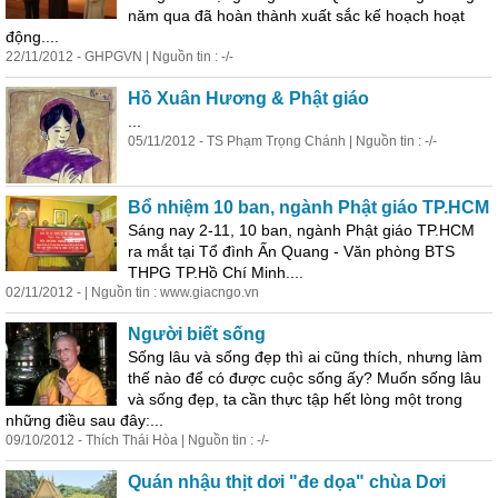
năm qua đã hoàn thành xuất sắc kế hoạch hoạt
động....
22/11/2012 - GHPGVN | Nguồn tin : -/-
Hồ Xuân Hương & Phật giáo
...
05/11/2012 - TS Phạm Trọng Chánh | Nguồn tin : -/-
Bổ nhiệm 10 ban, ngành Phật giáo TP.HCM
Sáng nay 2-11, 10 ban, ngành Phật giáo TP.HCM
ra mắt tại Tổ đình Ấn Quang - Văn phòng BTS
THPG TP.Hồ Chí Minh....
02/11/2012 - | Nguồn tin : www.giacngo.vn
Người biết sống
Sống lâu và sống đẹp thì ai cũng thích, nhưng làm
thế nào để có được cuộc sống ấy? Muốn sống lâu
và sống đẹp, ta cần thực tập hết lòng một trong
những điều sau đây:...
09/10/2012 - Thích Thái Hòa | Nguồn tin : -/-
Quán nhậu thịt dơi "đe dọa" chùa Dơi