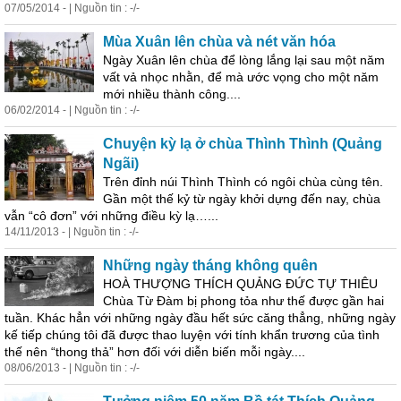
07/05/2014 - | Nguồn tin : -/-
Mùa Xuân lên chùa và nét văn hóa
Ngày Xuân lên chùa để lòng lắng lại sau một năm
vất vả nhọc nhằn, để mà ước vọng cho một năm
mới nhiều thành công....
06/02/2014 - | Nguồn tin : -/-
Chuyện kỳ lạ ở chùa Thình Thình (Quảng
Ngãi)
Trên đỉnh núi Thình Thình có ngôi chùa cùng tên.
Gần một thế kỷ từ ngày khởi dựng đến nay, chùa
vẫn “cô đơn” với những điều kỳ lạ…...
14/11/2013 - | Nguồn tin : -/-
Những ngày tháng không quên
HOÀ THƯỢNG THÍCH QUẢNG ĐỨC TỰ THIÊU
Chùa Từ Đàm bị phong tỏa như thế được gần hai
tuần. Khác hẳn với những ngày đầu hết sức căng thẳng, những ngày
kế tiếp chúng tôi đã được thao luyện với tính khẩn trương của tình
thế nên “thong thả” hơn đối với diễn biến mỗi ngày....
08/06/2013 - | Nguồn tin : -/-