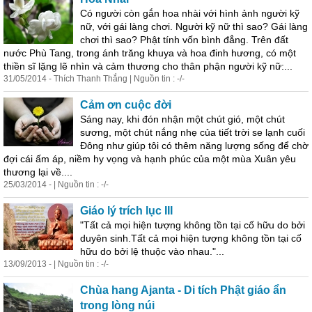
Có người còn gắn hoa nhài với hình ảnh người kỹ
nữ, với gái làng chơi. Người kỹ nữ thì sao? Gái làng
chơi thì sao? Phật tính vốn bình đẳng. Trên đất
nước Phù Tang, trong ánh trăng khuya và hoa đinh hương, có một
thiền sĩ lặng lẽ nhìn và cảm thương cho thân phận người kỹ nữ:...
31/05/2014 - Thích Thanh Thắng | Nguồn tin : -/-
Cảm ơn cuộc đời
Sáng nay, khi đón nhận một chút gió, một chút
sương, một chút nắng nhẹ của tiết trời se lạnh cuối
Đông như giúp tôi có thêm năng lượng sống để chờ
đợi cái ấm áp, niềm hy vọng và hạnh phúc của một mùa Xuân yêu
thương lại về....
25/03/2014 - | Nguồn tin : -/-
Giáo lý trích lục III
"Tất cả mọi hiện tượng không tồn tại cố hữu do bởi
duyên sinh.Tất cả mọi hiện tượng không tồn tại cố
hữu do bởi lệ thuộc vào nhau."...
13/09/2013 - | Nguồn tin : -/-
Chùa hang Ajanta - Di tích Phật giáo ẩn
trong lòng núi