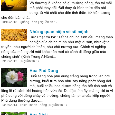
Vô thường là không có gì thường hằng, tồn tại mãi
mà phải thay đổi. Đổi thay từ hình thức đến nội
dung, từ
vật
chất cho đến tinh thần, từ hiện tượng
cho đến bản chất....
10/10/2018 - Quảng Tánh | Nguồn tin : -/-
Những quan niệm về số mệnh
Đức Phật trả lời: “Tất cả chúng sinh đều mang theo
nghiệp của chính mình như một di sản, như
vật
di
truyền, như người chí thân, như chỗ nương tựa. Chính vì nghiệp
riêng của mỗi người mỗi khác nên mới có cảnh dị đồng giữa các
chúng sinh” (Kinh Trung A Hàm)...
19/03/2015 - | Nguồn tin : -/-
Hoa Phù Dung
Buổi sáng hoa phù dung trắng băng trong làn hơi
sương, buổi trưa hoa như say nắng phớt hồng đôi
má, buổi chiều hoa đượm hồng tỏa hết tinh anh và
lặng lẽ rũ cánh khi hoàng hôn vừa tắt. Do đặc tính ấy, mà người ta ví
phù dung với dòng chảy vô thường, chóng tàn phai của kiếp người.
Phù dung thường được......
13/06/2014 - Thích Thanh Thắng | Nguồn tin : -/-
Hoa Nhài