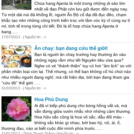
Chùa hang Ajanta là một trong những di sản lớn
nhất về đạo Phật còn lưu giữ được đến ngày nay.
Từ một dải núi đá khổng lồ, người Ấn Độ cổ đại đã đục đẽo, chạm
khắc
tạo
nên những công trình kiến trúc với tầm vóc kỳ vĩ cùng sự tỉ
mỉ, tinh tế trong từng chi tiết. Đó là tổ hợp chùa hang Ajanta ở
bang......
17/07/2013 - | Nguồn tin : -/-
Ăn chay: bạn đang cứu thế giới!
Bạn là người ăn chay trường hay thường ăn vào
những ngày rằm như tết Nguyên tiêu vừa qua?
Nghe có vẻ “thánh thiện” tuy có hơi “âm lịch” so với
phần nhân loại còn lại. Thế nhưng, có thể bạn không cổ hủ chút nào
như nhiều người đang nghĩ, mà rất hiện đại, bởi bạn đang tham gia
“cứu độ” thế giới…...
01/03/2013 - | Nguồn tin : -/-
Hoa Phù Dung
Ai đã ví kiếp phù dung cho bóng hồng vất vả, mà
vẫn đứng giữa vườn nhắc nhớ những cảm thương.
Hoa hữu sắc cũng là hoa vô sắc, dẫu đổi màu -
không sắc khác gì nhau, bởi bao hỷ, nộ, ái, ố,
thương đau, nào ai biết cuộc đời mình phía trước…...
31/01/2013 - Thích Thanh Thắng | Nguồn tin : -/-