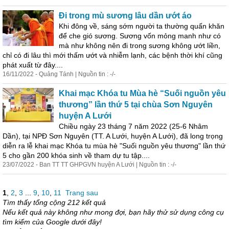
Đi trong mù sương lâu dần ướt áo
Khi đông về, sáng sớm người ta thường quấn khăn
để che gió sương. Sương vốn mỏng manh như có
mà như không nên đi trong sương không ướt liền,
chỉ có đi lâu thì mới thấm ướt và nhiễm lạnh, các bệnh thời khí cũng
phát xuất từ đây....
16/11/2022 - Quảng Tánh | Nguồn tin : -/-
Khai mạc Khóa tu Mùa hè “Suối nguồn yêu
thương” lần thứ 5 tại chùa Sơn Nguyên
huyện A Lưới
Chiều ngày 23 tháng 7 năm 2022 (25-6 Nhâm
Dần), tại NPĐ Sơn Nguyên (TT. A Lưới, huyện A Lưới), đã long trọng
diễn ra lễ khai mạc Khóa tu mùa hè "Suối nguồn yêu thương" lần thứ
5 cho gần 200 khóa sinh về tham dự tu tập....
23/07/2022 - Ban TT TT GHPGVN huyện A Lưới | Nguồn tin : -/-
1
,
2
,
3
...
9
,
10
,
11
Trang sau
Tìm thấy tổng cộng 212 kết quả
Nếu kết quả này không như mong đợi, bạn hãy thử sử dụng công cụ
tìm kiếm của Google dưới đây!