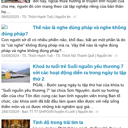
đời này, ngoài thừa hưởng di truyền tinh huyết của
cha mẹ, người đó còn mang theo cái tập nghiệp riêng của bản thân
họ....
08/02/2025 - TS. Thích Hạnh Tuệ | Nguồn tin : -/-
Thế nào là nghe đúng pháp và nghe không
đúng pháp?
Con người sở dĩ có nhiều phiền não, khổ đau, bất an một phần là do
từ "cái nghe" không đúng pháp mà ra. Vậy thế nào là nghe đúng
pháp và nghe không đúng pháp?...
03/09/2024 - TS. Thích Hạnh Tuệ - TS. Thích Nữ Thanh Quế | Nguồn tin : -/-
Khoá tu tuổi trẻ Suối nguồn yêu thương 7
với các hoạt động diễn ra trong ngày tu tập
thứ 2
PGAL - Bước sang ngày tu tập thứ hai của khóa tu
“Suối nguồn yêu thương 7” tại chùa Sơn Nguyên, dưới sự hướng
dẫn của chư Tôn đức cùng các bạn tình nguyện viên trong Ban tổ
chức, các khóa sinh đã bắt đầu làm quen dần được với nếp sống
thiền
môn và có được những trải nghiệm quý giá....
29/07/2024 - Ban TT TT GHPGVN huyện A Lưới | Nguồn tin : -/-
Tịnh độ trong trái tim ta