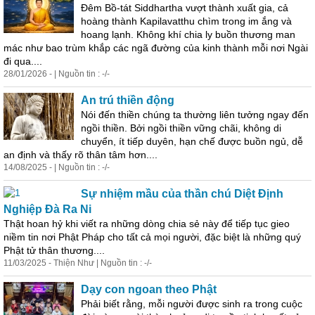
Đêm Bồ-tát Siddhartha vượt thành xuất gia, cả
hoàng thành Kapilavatthu chìm trong im ắng và
hoang lạnh. Không khí chia ly buồn thương man
mác như bao trùm khắp các ngã đường của kinh thành mỗi nơi Ngài
đi qua....
28/01/2026 - | Nguồn tin : -/-
An trú
thiền
động
Nói đến
thiền
chúng ta thường liên tưởng ngay đến
ngồi
thiền
. Bởi ngồi
thiền
vững chãi, không di
chuyển, ít tiếp duyên, hạn chế được buồn ngủ, dễ
an định và thấy rõ thân tâm hơn....
14/08/2025 - | Nguồn tin : -/-
Sự nhiệm mầu của thần chú Diệt Định
Nghiệp Đà Ra Ni
Thật hoan hỷ khi viết ra những dòng chia sẻ này để tiếp tục gieo
niềm tin nơi Phật Pháp cho tất cả mọi người, đặc biệt là những quý
Phật tử thân thương....
11/03/2025 - Thiện Như | Nguồn tin : -/-
Dạy con ngoan theo Phật
Phải biết rằng, mỗi người được sinh ra trong cuộc