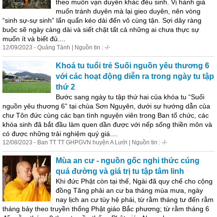
theo muôn vạn duyên khác đều sinh. Vị hành giả
muốn tránh duyên mà lại gieo duyên, nên vòng
“sinh sự-sự sinh” lẩn quẩn kéo dài đến vô cùng tận. Sợi dây ràng
buộc sẽ ngày càng dài và siết chặt tất cả những ai chưa thực sự
muốn ít và biết đủ....
12/09/2023 - Quảng Tánh | Nguồn tin : -/-
Khoá tu tuổi trẻ Suối nguồn yêu thương 6
với các hoạt động diễn ra trong ngày tu tập
thứ 2
Bước sang ngày tu tập thứ hai của khóa tu “Suối
nguồn yêu thương 6” tại chùa Sơn Nguyên, dưới sự hướng dẫn của
chư Tôn đức cùng các bạn tình nguyện viên trong Ban tổ chức, các
khóa sinh đã bắt đầu làm quen dần được với nếp sống
thiền
môn và
có được những trải nghiệm quý giá....
12/08/2023 - Ban TT TT GHPGVN huyện A Lưới | Nguồn tin : -/-
Mùa an cư - nguồn gốc nghi thức cúng
quá đường và giá trị tu tập tâm linh
Khi đức Phật còn tại thế, Ngài đã quy chế cho cộng
đồng Tăng phải an cư ba tháng mùa mưa, ngày
nay lịch an cư tùy hệ phái, từ rằm tháng tư đến rằm
tháng bảy theo truyền thống Phật giáo Bắc phương; từ rằm tháng 6