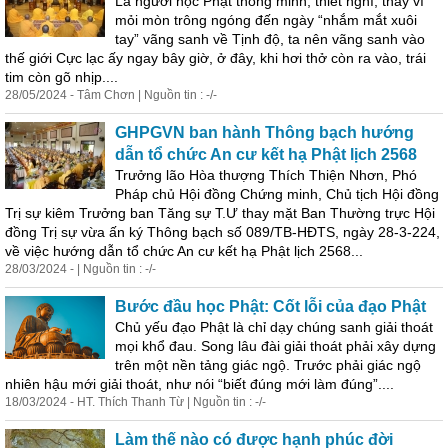
Là người học Phật thông minh, thiết nghĩ, thay vì
mỏi mòn trông ngóng đến ngày “nhắm mắt xuôi
tay” vãng sanh về Tịnh độ, ta nên vãng sanh vào
thế giới Cực lạc ấy ngay bây giờ, ở đây, khi hơi thở còn ra vào, trái
tim còn gõ nhịp....
28/05/2024 - Tâm Chơn | Nguồn tin : -/-
GHPGVN ban hành Thông bạch hướng
dẫn tổ chức An cư kết hạ Phật lịch 2568
Trưởng lão Hòa thượng Thích Thiện Nhơn, Phó
Pháp chủ Hội đồng Chứng minh, Chủ tịch Hội đồng
Trị sự kiêm Trưởng ban Tăng sự T.Ư thay mặt Ban Thường trực Hội
đồng Trị sự vừa ấn ký Thông bạch số 089/TB-HĐTS, ngày 28-3-224,
về việc hướng dẫn tổ chức An cư kết hạ Phật lịch 2568...
28/03/2024 - | Nguồn tin : -/-
Bước đầu học Phật: Cốt lỗi của đạo Phật
Chủ yếu đạo Phật là chỉ dạy chúng sanh giải thoát
mọi khổ đau. Song lâu đài giải thoát phải xây dựng
trên một nền tảng giác ngộ. Trước phải giác ngộ
nhiên hậu mới giải thoát, như nói “biết đúng mới làm đúng”....
18/03/2024 - HT. Thích Thanh Từ | Nguồn tin : -/-
Làm thế nào có được hạnh phúc đời