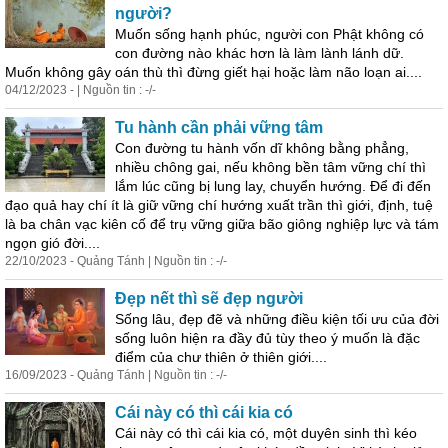
người?
Muốn sống hạnh phúc, người con Phật không có
con đường nào khác hơn là làm lành lánh dữ.
Muốn không gây oán thù thì đừng giết hại hoặc làm não loạn ai....
04/12/2023 - | Nguồn tin : -/-
Tu hành cần phải vững tâm
Con đường tu hành vốn dĩ không bằng phẳng,
nhiều chông gai, nếu không bền tâm vững chí thì
lắm lúc cũng bị lung lay, chuyển hướng. Để đi đến
đạo quả hay chí ít là giữ vững chí hướng xuất trần thì giới, định, tuệ
là ba chân vạc kiên cố để trụ vững giữa bão giông nghiệp lực và tám
ngọn gió đời....
22/10/2023 - Quảng Tánh | Nguồn tin : -/-
Đẹp nết thì sẽ đẹp người
Sống lâu, đẹp đẽ và những điều kiện tối ưu của đời
sống luôn hiện ra đầy đủ tùy theo ý muốn là đặc
điểm của chư thiên ở thiên giới....
16/09/2023 - Quảng Tánh | Nguồn tin : -/-
Cái này có thì cái kia có
Cái này có thì cái kia có, một duyên sinh thì kéo