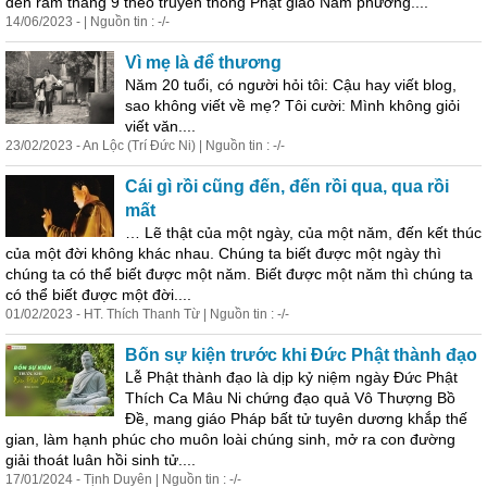
đến rằm tháng 9 theo truyền thống Phật giáo Nam phương....
14/06/2023 - | Nguồn tin : -/-
Vì mẹ là để thương
Năm 20 tuổi, có người hỏi tôi: Cậu hay viết blog,
sao không viết về mẹ? Tôi cười: Mình không giỏi
viết văn....
23/02/2023 - An Lộc (Trí Đức Ni) | Nguồn tin : -/-
Cái gì rồi cũng đến, đến rồi qua, qua rồi
mất
… Lẽ thật của một ngày, của một năm, đến kết thúc
của một đời không khác nhau. Chúng ta biết được một ngày thì
chúng ta có thể biết được một năm. Biết được một năm thì chúng ta
có thể biết được một đời....
01/02/2023 - HT. Thích Thanh Từ | Nguồn tin : -/-
Bốn sự kiện trước khi Đức Phật thành đạo
Lễ Phật thành đạo là dịp kỷ niệm ngày Đức Phật
Thích Ca Mâu Ni chứng đạo quả Vô Thượng Bồ
Đề, mang giáo Pháp bất tử tuyên dương khắp thế
gian, làm hạnh phúc cho muôn loài chúng sinh, mở ra con đường
giải thoát luân hồi sinh tử....
17/01/2024 - Tịnh Duyên | Nguồn tin : -/-