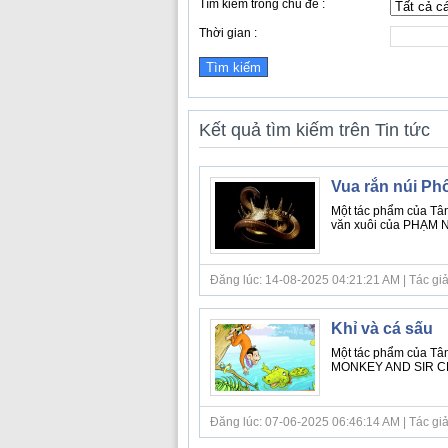
Tìm kiếm trong chủ đề :
Thời gian :
Kết quả tìm kiếm trên Tin tức
Vua rắn núi Ph
Một tác phẩm của Tâm
văn xuôi của PHẠM 
Đăng lúc: 14-08-2025 04:21:21 AM | Tác giả bà
Khỉ và cá sấu
Một tác phẩm của Tâm
MONKEY AND SIR CROC
Đăng lúc: 07-06-2025 06:46:14 AM | Tác giả bà