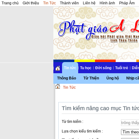
Trang chủ
Giới thiệu
Tin Tức
Thành viên
Liên hệ
Hình ảnh
Pháp Âm
Tin tức
Tu học
Đời sống
Tuổi trẻ
Diễ
Thông Báo
Từ Thiện
Ủng hộ
Nhịp c
Tin Tức
Tìm kiếm nâng cao mục Tin tứ
Từ tìm kiếm :
Lựa chọn kiểu tìm kiếm :