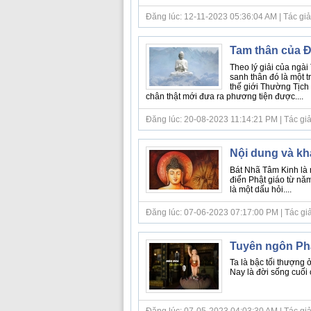
Đăng lúc: 12-11-2023 05:36:04 AM | Tác giả b
Tam thân của 
Theo lý giải của ngài
sanh thân đó là một 
thế giới Thường Tịch 
chân thật mới đưa ra phương tiện được....
Đăng lúc: 20-08-2023 11:14:21 PM | Tác giả b
Nội dung và kh
Bát Nhã Tâm Kinh là 
điển Phật giáo từ n
là một dấu hỏi....
Đăng lúc: 07-06-2023 07:17:00 PM | Tác giả bà
Tuyên ngôn Ph
Ta là bậc tối thượng ở 
Nay là đời sống cuối 
Đăng lúc: 07-05-2023 04:03:30 AM | Tác giả bà