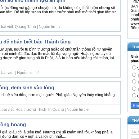
p ồn ào khó thành tựu an tịnh
GIÁ
BAN 
 lễ lộc đông vui gặp gỡ chuyện trò, dù không có gì bất thiện nhưng sẽ
Giải 
ạn tâm. Để tái lập sự an tịnh như trước phải mất một thời gian tâm tư
thàn
phat
www.
ài viết: Quảng Tánh | Nguồn tin : -/-
Bổn 
 để nhận biết bậc Thánh tăng
THĂ
uy định, người tu bình thường hoặc có chút thần thông rồi tự huyễn
n bố mình đã đắc đạo thì mắc tội đại vọng ngữ. Hoặc người ấy dù
Nhờ 
được thế gian tung hô là Phật, là A-la-hán nếu không cải chính, lại
phat
S
i viết: | Nguồn tin : -/-
T
T
òng, đem kinh vào lòng
T
 trí tuệ siêu đẳng hơn mọi người. Phật giáo Nguyên thủy cũng khẳng
C
bài viết: Hòa thượng Thích Trí Quảng | Nguồn tin : -/-
THÀ
đồng hoang
giả, giàu có là điều khó. Nhưng khi đã khấm khá rồi, không phải ai
đúng đắn, có ý nghĩa và lợi ích nhất....