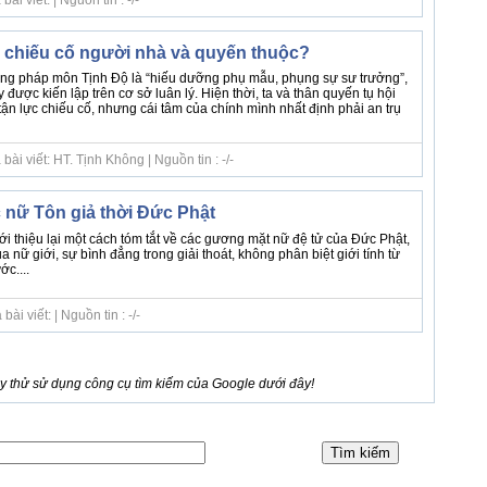
 chiếu cố người nhà và quyến thuộc?
rong pháp môn Tịnh Độ là “hiếu dưỡng phụ mẫu, phụng sự sư trưởng”,
ược kiến lập trên cơ sở luân lý. Hiện thời, ta và thân quyến tụ hội
tận lực chiếu cố, nhưng cái tâm của chính mình nhất định phải an trụ
ài viết: HT. Tịnh Không | Nguồn tin : -/-
nữ Tôn giả thời Đức Phật
ới thiệu lại một cách tóm tắt về các gương mặt nữ đệ tử của Đức Phật,
ủa nữ giới, sự bình đẳng trong giải thoát, không phân biệt giới tính từ
c....
i viết: | Nguồn tin : -/-
 thử sử dụng công cụ tìm kiếm của Google dưới đây!