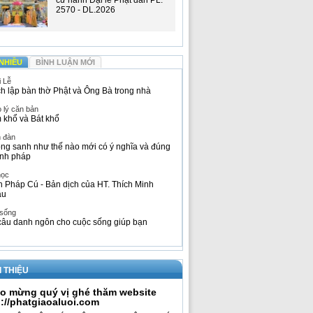
cử hành Đại lễ Phật đản PL.
2570 - DL.2026
NHIỀU
BÌNH LUẬN MỚI
i Lễ
h lập bàn thờ Phật và Ông Bà trong nhà
 lý căn bản
 khổ và Bát khổ
n đàn
ng sanh như thế nào mới có ý nghĩa và đúng
nh pháp
học
h Pháp Cú - Bản dịch của HT. Thích Minh
âu
 sống
câu danh ngôn cho cuộc sống giúp bạn
I THIỆU
o mừng quý vị ghé thăm website
p://phatgiaoaluoi.com