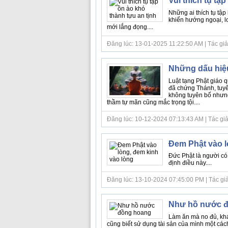
Vui thích tụ tậ
Những ai thích tụ tập
khiến hướng ngoại, lo
mới lắng đọng....
Đăng lúc: 13-01-2025 11:22:50 AM | Tác giả b
Những dấu hiệu
Luật tạng Phật giáo q
đã chứng Thánh, tuyê
không tuyên bố nhưng 
thầm tự mãn cũng mắc trọng tội....
Đăng lúc: 10-12-2024 07:13:43 AM | Tác giả bà
Đem Phật vào l
Đức Phật là người có
định điều này....
Đăng lúc: 13-10-2024 07:45:00 PM | Tác giả 
Như hồ nước 
Làm ăn mà no đủ, khá 
cũng biết sử dụng tài sản của mình một cách 