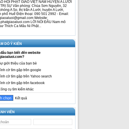
O HỘI PHẬT GIÁO VIỆT NAM HUYỆN A LƯỚI
TRỊ SỰ Văn phòng: Chùa Sơn Nguyên, 32
phóng A So, thị trấn A Lưới, huyện A Lưới,
h phố Huế Điện thoại: 090 501 2992 - Email:
giaoaluoi@gmail.com Website:
phatgiaoaluoi.com LỜI NÓI ĐẦU Nam mô
sư Thích Ca Mâu Ni Phật...
M DÒ Ý KIẾN
đâu bạn biết đến website
giaoaluoi.com?
ự giới thiệu của bạn bè
ình cờ tìm gặp trên google
ình cờ tìm gặp trên Yahoo search
ình cờ tìm gặp trên facebook
ông cụ tìm kiếm khác
Kết quả
NH VIÊN