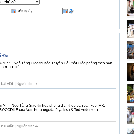
Đến ngày
ổ Đà
 Minh - Ngô Tằng Giao thi hóa Truyện Cổ Phật Giáo phỏng theo bản
NGỌC KHUÊ ....
i viết: | Nguồn tin : -/-
 Minh Ngô Tằng Giao thi hóa phỏng dịch theo bản văn xuôi MR.
ODILE của Ven. Kurunegoda Piyatissa & Tod Anderson)....
i viết: | Nguồn tin : -/-