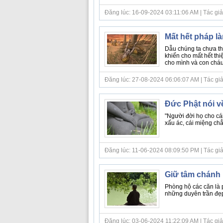
Đăng lúc: 16-09-2024 03:11:06 AM | Tác giả b
Mất hết pháp l
Dẫu chúng ta chưa th
khiến cho mất hết thi
cho mình và con cháu
Đăng lúc: 27-08-2024 06:06:07 AM | Tác giả b
Đức Phật nói v
"Người đời họ cho cái
xấu ác, cái miệng chẳ
Đăng lúc: 11-06-2024 08:09:50 PM | Tác giả 
Giữ tâm chánh
Phòng hộ các căn là p
những duyên trần đẹp 
Đăng lúc: 03-06-2024 11:22:09 AM | Tác giả b