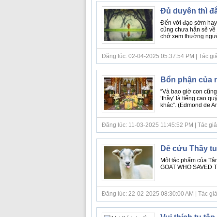
Đủ duyên thì đ
Đến với đạo sớm hay 
cũng chưa hẳn sẽ về 
chớ xem thường người
Đăng lúc: 02-04-2025 05:37:54 PM | Tác giả b
Bổn phận của n
“Và bao giờ con cũng p
‘thầy’ là tiếng cao q
khác”. (Edmond de Am
Đăng lúc: 11-03-2025 11:45:52 PM | Tác giả bà
Dê cứu Thầy tu
Một tác phẩm của Tâm
GOAT WHO SAVED THE 
Đăng lúc: 22-02-2025 08:30:00 AM | Tác giả 