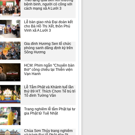
Trao tặng quà đến với thương
bệnh binh, người có công với
cách mạng xã A Lưới 3
Lễ bàn giao nhà Đại đoàn kết
cho Bà Hồ Thị Xết, thôn Phú
Vinh xã A Lưới 3
Gia đình Hương Sen tổ chức
phóng sanh đăng định kỳ trên
Sông Hương
HCM: Phim ngắn "Chuyện bàn
thờ" công chiếu tại Thiền viện
Vạn Hanh
Lễ Tắm Phật và Khánh tuế lần
thứ 89 HT. Thích Chơn Tế trú trì
Tổ đình Tường Vân
Trang nghiêm lễ tắm Phật tại tư
gia Phật tử Tuệ Nhật
Chùa Sơn Thủy trang nghiêm