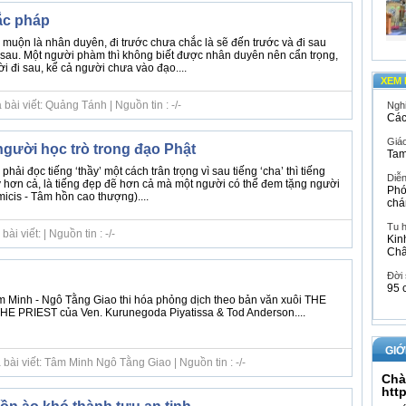
ắc pháp
muộn là nhân duyên, đi trước chưa chắc là sẽ đến trước và đi sau
sau. Một người phàm thì không biết được nhân duyên nên cẩn trọng,
 đi sau, kể cả người chưa vào đạo....
XEM 
ài viết: Quảng Tánh | Nguồn tin : -/-
Ngh
Các
Giáo
gười học trò trong đạo Phật
Tam
hải đọc tiếng ‘thầy’ một cách trân trọng vì sau tiếng ‘cha’ thì tiếng
Diễ
uý hơn cả, là tiếng đẹp đẽ hơn cả mà một người có thể đem tặng người
Phó
icis - Tâm hồn cao thượng)....
chá
Tu 
i viết: | Nguồn tin : -/-
Kin
Ch
Đời
95 
 Minh - Ngô Tằng Giao thi hóa phỏng dịch theo bản văn xuôi THE
PRIEST của Ven. Kurunegoda Piyatissa & Tod Anderson....
GIỚ
bài viết: Tâm Minh Ngô Tằng Giao | Nguồn tin : -/-
Chà
htt