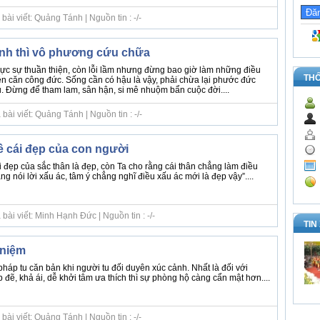
ài viết: Quảng Tánh | Nguồn tin : -/-
ành thì vô phương cứu chữa
ực sự thuần thiện, còn lỗi lầm nhưng đừng bao giờ làm những điều
TH
ện căn công đức. Sống cần có hậu là vậy, phải chừa lại phước đức
. Đừng để tham lam, sân hận, si mê nhuộm bẩn cuộc đời....
ài viết: Quảng Tánh | Nguồn tin : -/-
ề cái đẹp của con người
 đẹp của sắc thân là đẹp, còn Ta cho rằng cái thân chẳng làm điều
ng nói lời xấu ác, tâm ý chẳng nghĩ điều xấu ác mới là đẹp vậy”....
bài viết: Minh Hạnh Đức | Nguồn tin : -/-
TIN
 niệm
háp tu căn bản khi người tu đối duyên xúc cảnh. Nhất là đối với
đẽ, khả ái, dễ khởi tâm ưa thích thì sự phòng hộ càng cẩn mật hơn....
ài viết: Quảng Tánh | Nguồn tin : -/-