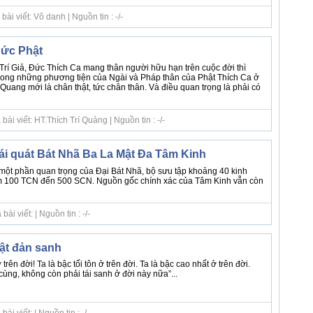
ài viết: Vô danh | Nguồn tin : -/-
Đức Phật
 Trí Giả, Đức Thích Ca mang thân người hữu hạn trên cuộc đời thì
trong những phương tiện của Ngài và Pháp thân của Phật Thích Ca ở
Quang mới là chân thật, tức chân thân. Và điều quan trọng là phải có
ài viết: HT.Thích Trí Quảng | Nguồn tin : -/-
ái quát Bát Nhã Ba La Mật Đa Tâm Kinh
một phần quan trọng của Đại Bát Nhã, bộ sưu tập khoảng 40 kinh
ăm 100 TCN đến 500 SCN. Nguồn gốc chính xác của Tâm Kinh vẫn còn
i viết: | Nguồn tin : -/-
ật đản sanh
trên đời! Ta là bậc tối tôn ở trên đời. Ta là bậc cao nhất ở trên đời.
cùng, không còn phải tái sanh ở đời này nữa”...
i viết: | Nguồn tin : -/-