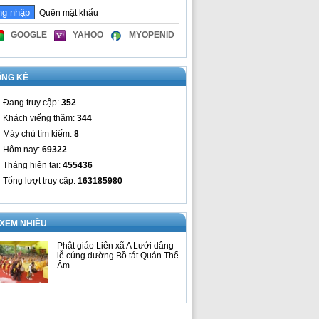
Quên mật khẩu
GOOGLE
YAHOO
MYOPENID
ỐNG KÊ
Đang truy cập:
352
Khách viếng thăm:
344
Máy chủ tìm kiếm:
8
Hôm nay:
69322
Tháng hiện tại:
455436
Tổng lượt truy cập:
163185980
 XEM NHIỀU
Phật giáo Liên xã A Lưới dâng
lễ cúng dường Bồ tát Quán Thế
Âm