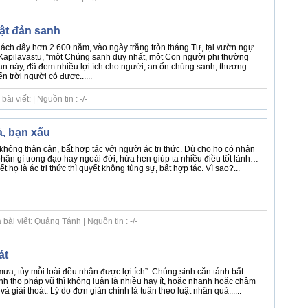
ật đản sanh
ch đây hơn 2.600 năm, vào ngày trăng tròn tháng Tư, tại vườn ngự
Kapilavastu, “một Chúng sanh duy nhất, một Con người phi thường
ian này, đã đem nhiều lợi ích cho người, an ổn chúng sanh, thương
n trời người có được......
i viết: | Nguồn tin : -/-
à, bạn xấu
không thân cận, bất hợp tác với người ác tri thức. Dù cho họ có nhân
phận gì trong đạo hay ngoài đời, hứa hẹn giúp ta nhiều điều tốt lành…
 họ là ác tri thức thì quyết không tùng sự, bất hợp tác. Vì sao?...
ài viết: Quảng Tánh | Nguồn tin : -/-
át
ưa, tùy mỗi loài đều nhận được lợi ích”. Chúng sinh căn tánh bất
nh thọ pháp vũ thì không luận là nhiều hay ít, hoặc nhanh hoặc chậm
và giải thoát. Lý do đơn giản chính là tuân theo luật nhân quả......