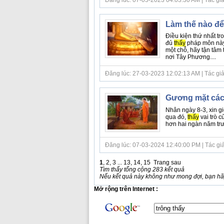
Làm thế nào để
Điều kiện thứ nhất t
đủ
thấy
pháp môn này đ
một chỗ, hãy tận tâm 
nơi Tây Phương....
Đăng lúc: 27-03-2023 12:02:13 AM | Tác giả b
Gương mặt các 
Nhân ngày 8-3, xin gi
qua đó,
thấy
vai trò c
hơn hai ngàn năm trướ
Đăng lúc: 07-03-2024 12:40:00 PM | Tác giả bà
1
,
2
,
3
...
13
,
14
,
15
Trang sau
Tìm thấy tổng cộng 283 kết quả
Nếu kết quả này không như mong đợi, bạn hãy
Mở rộng trên Internet :