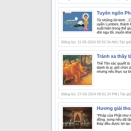
Tuyên ngôn Ph
Từ những lời kinh…Cá
uyển Lumbini, thành 
xuất hiện trong thế g
đời ngu tối, muốn khiế
Đăng lúc: 11-05-2024 05:52:34 AM | Tác giả bà
Tránh xa thầy t
Thế Tôn xác quyết là 
danh là ai, giữ chức 
nhưng nếu thực sự biết
Đăng lúc: 27-03-2024 06:01:24 PM | Tác giả b
Hương giải tho
“Pháp của Phật như m
đồng, song nếu đã lã
thảy đều được lợi lạc 