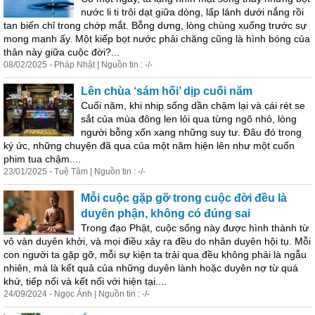
nước li ti trôi dạt giữa dòng, lấp lánh dưới nắng rồi
tan biến chỉ trong chớp mắt. Bỗng dưng, lòng chùng xuống trước sự
mong manh ấy. Một kiếp bọt nước phải chăng cũng là hình bóng của
thân này giữa cuộc đời?...
08/02/2025 - Pháp Nhật | Nguồn tin : -/-
Lên chùa ‘sám hối’ dịp cuối năm
Cuối năm, khi nhịp sống dần chậm lại và cái rét se
sắt của mùa đông len lỏi qua từng ngõ nhỏ, lòng
người bỗng xốn xang những suy tư. Đâu đó trong
ký ức, những chuyện đã qua của một năm hiện lên như một cuốn
phim tua chậm....
23/01/2025 - Tuệ Tâm | Nguồn tin : -/-
Mỗi cuộc gặp gỡ trong cuộc đời đều là
duyên phận, không có đúng sai
Trong đạo Phật, cuộc sống này được hình thành từ
vô
vàn duyên khởi, và mọi điều xảy ra đều do nhân duyên hội tụ. Mỗi
con người ta gặp gỡ, mỗi sự kiện ta trải qua đều không phải là ngẫu
nhiên, mà là kết quả của những duyên lành hoặc duyên nợ từ quá
khứ, tiếp nối và kết nối với hiện tại....
24/09/2024 - Ngọc Ánh | Nguồn tin : -/-