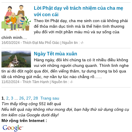
Lời Phật dạy về trách nhiệm của cha mẹ
với con cái
Theo lời Phật dạy, cha mẹ sinh con cái không phải
để thỏa mãn dục tính mà là thể hiện
tình
thương
yêu đối với một phần máu mủ và sự sống của
chính mình....
16/03/2024 - Thích Đạt Ma Phổ Giác | Nguồn tin : -/-
Ngày Tết mùa xuân
Hàng ngày, đôi khi chúng ta có ít nhiều điều không
vui với những người chung quanh. Thình lình nghe
tin ai đó đột ngột qua đời, đến viếng thăm, tự dưng trong ta bỏ qua
tất cả những gút mắc, nợ nần tự lúc nào chẳng rõ…...
11/02/2024 - Thích Tâm Hạnh | Nguồn tin : -/-
1
,
2
,
3
...
26
,
27
,
28
Trang sau
Tìm thấy tổng cộng 551 kết quả
Nếu kết quả này không như mong đợi, bạn hãy thử sử dụng công cụ
tìm kiếm của Google dưới đây!
Mở rộng trên Internet :