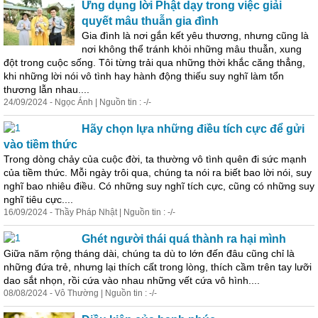
Ứng dụng lời Phật dạy trong việc giải
quyết mâu thuẫn gia đình
Gia đình là nơi gắn kết yêu thương, nhưng cũng là
nơi không thể tránh khỏi những mâu thuẫn, xung
đột trong cuộc sống. Tôi từng trải qua những thời khắc căng thẳng,
khi những lời nói
vô
tình
hay hành động thiếu suy nghĩ làm tổn
thương lẫn nhau....
24/09/2024 - Ngọc Ánh | Nguồn tin : -/-
Hãy chọn lựa những điều tích cực để gửi
vào tiềm thức
Trong dòng chảy của cuộc đời, ta thường
vô
tình
quên đi sức mạnh
của tiềm thức. Mỗi ngày trôi qua, chúng ta nói ra biết bao lời nói, suy
nghĩ bao nhiêu điều. Có những suy nghĩ tích cực, cũng có những suy
nghĩ tiêu cực....
16/09/2024 - Thầy Pháp Nhật | Nguồn tin : -/-
Ghét người thái quá thành ra hại mình
Giữa năm rộng tháng dài, chúng ta dù to lớn đến đâu cũng chỉ là
những đứa trẻ, nhưng lại thích cất trong lòng, thích cầm trên tay lưỡi
dao sắt nhọn, rồi cứa vào nhau những vết cứa
vô
hình....
08/08/2024 -
Vô
Thường | Nguồn tin : -/-