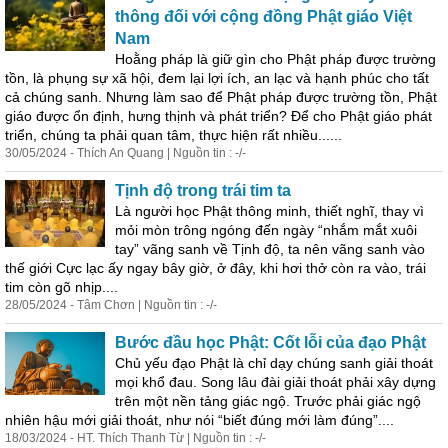
thông đối với cộng đồng Phật giáo Việt
Nam
Hoằng pháp là giữ gìn cho Phật pháp được trường
tồn, là phụng sự xã hội, đem lại lợi ích, an lạc và hạnh phúc cho tất
cả chúng sanh. Nhưng làm sao để Phật pháp được trường tồn, Phật
giáo được ổn định, hưng thịnh và phát triển? Để cho Phật giáo phát
triển, chúng ta phải quan tâm, thực hiện rất nhiều......
30/05/2024 - Thích An Quang | Nguồn tin : -/-
Tịnh độ trong trái tim ta
Là người học Phật thông minh, thiết nghĩ, thay vì
mỏi mòn trông ngóng đến ngày “nhắm mắt xuôi
tay” vãng sanh về Tịnh độ, ta nên vãng sanh vào
thế giới Cực lạc ấy ngay bây giờ, ở đây, khi hơi thở còn ra vào, trái
tim còn gõ nhịp....
28/05/2024 - Tâm Chơn | Nguồn tin : -/-
Bước đầu học Phật: Cốt lỗi của đạo Phật
Chủ yếu đạo Phật là chỉ dạy chúng sanh giải thoát
mọi khổ đau. Song lâu đài giải thoát phải xây dựng
trên một nền tảng giác ngộ. Trước phải giác ngộ
nhiên hậu mới giải thoát, như nói “biết đúng mới làm đúng”....
18/03/2024 - HT. Thích Thanh Từ | Nguồn tin : -/-