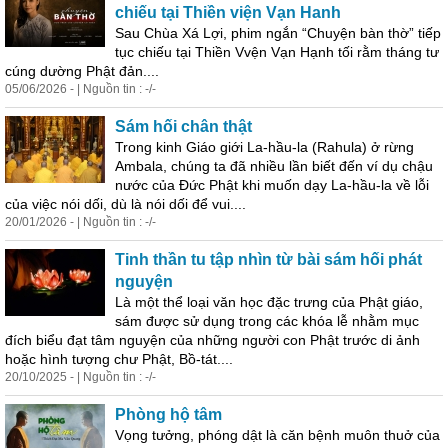
chiếu tại Thiền viện Vạn Hanh
Sau Chùa Xá Lợi, phim ngắn “Chuyện bàn thờ” tiếp
tục chiếu tại Thiền Vvện Vạn Hạnh tối rằm tháng tư
cúng dường Phật đản....
05/06/2026 - | Nguồn tin : -/-
Sám hối chân thật
Trong kinh Giáo giới La-hầu-la (Rahula) ở rừng
Ambala, chúng ta đã nhiều lần biết đến ví dụ chậu
nước của Đức Phật khi muốn dạy La-hầu-la về lỗi
của việc nói dối, dù là nói dối để vui....
20/01/2026 - | Nguồn tin : -/-
Tinh thần tu tập nhìn từ bài sám hối phát
nguyện
Là một thể loại văn học đặc trưng của Phật giáo,
sám được sử dụng trong các khóa lễ nhằm mục
đích biểu đạt tâm nguyện của những người con Phật trước di ảnh
hoặc hình tượng chư Phật, Bồ-tát....
20/10/2025 - | Nguồn tin : -/-
Phòng hộ tâm
Vọng tưởng, phóng dật là căn bệnh muôn thuở của