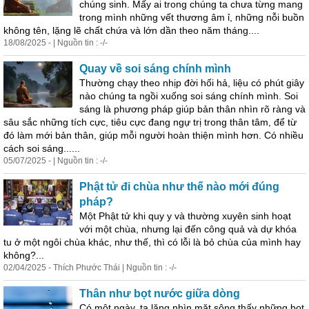
chúng sinh. Mấy ai trong chúng ta chưa từng mang
trong mình những vết thương âm ỉ, những nỗi buồn
không tên, lặng lẽ chất chứa và lớn dần theo năm tháng....
18/08/2025 - | Nguồn tin : -/-
Quay về soi sáng chính mình
Thường chạy theo nhịp đời hối hả, liệu có phút giây
nào chúng ta ngồi xuống soi sáng chính mình. Soi
sáng là phương pháp giúp bản thân nhìn rõ ràng và
sâu sắc những tích cực, tiêu cực đang ngự trị trong thân tâm, để từ
đó làm mới bản thân, giúp mỗi người hoàn thiện mình hơn. Có nhiều
cách soi sáng......
05/07/2025 - | Nguồn tin : -/-
Phật tử đi chùa như thế nào mới đúng
pháp?
Một Phật tử khi quy y và thường xuyên sinh hoạt
với một chùa, nhưng lại đến công quả và dự khóa
tu ở một ngôi chùa khác, như thế, thì có lỗi là bỏ chùa của mình hay
không?...
02/04/2025 - Thích Phước Thái | Nguồn tin : -/-
Thân như bọt nước giữa dòng
Có một ngày, ta lặng nhìn mặt sông thấy những bọt