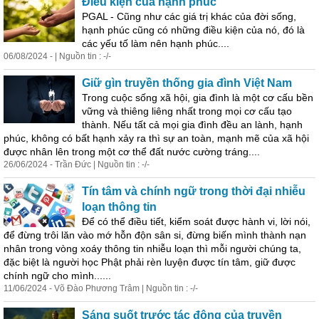
Điều kiện của hạnh phúc
PGAL - Cũng như các giá trị khác của đời sống,
hạnh phúc cũng có những điều kiện của nó, đó là
các yếu tố làm nên hạnh phúc....
06/08/2024 - | Nguồn tin : -/-
Giữ gìn truyền thống gia đình Việt Nam
Trong cuộc sống xã hội, gia đình là một cơ cấu bền
vững và thiêng liêng nhất trong mọi cơ cấu tạo
thành. Nếu tất cả mọi gia đình đều an lành, hạnh
phúc, không có bất hạnh xảy ra thì sự an toàn, mạnh mẽ của xã hội
được nhân lên trong một cơ thể đất nước cường tráng....
26/06/2024 - Trần Đức | Nguồn tin : -/-
Tín tâm và chính ngữ trong thời đại nhiễu
loạn thông tin
Để có thể điều tiết, kiểm soát được hành vi, lời nói,
để đừng trôi lăn vào mớ hỗn độn sân si, đừng biến mình thành nạn
nhân trong vòng xoáy thông tin nhiễu loạn thì mỗi người chúng ta,
đặc biệt là người học Phật phải rèn luyện được tín tâm, giữ được
chính ngữ cho mình......
11/06/2024 - Võ Đào Phương Trâm | Nguồn tin : -/-
Sáng suốt trước tác động của truyền