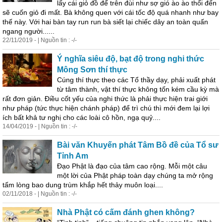
lấy cái giỏ đồ để trên đùi như sợ gió ào ào thổi đến
sẽ cuốn giỏ đi mất. Bà không quen với cái tốc độ quá nhanh như bay
thế này. Với hai bàn tay run run bà siết
lại
chiếc dây an toàn quấn
ngang người......
22/11/2019 - | Nguồn tin : -/-
Ý nghĩa siêu độ, bạt độ trong nghi thức
Mông Sơn thí thực
Cúng thí thực theo các Tổ thầy dạy, phải xuất phát
từ tâm thành, vật thí thực không tốn kém cầu kỳ mà
rất đơn giản. Điều cốt yếu của nghi thức là phải thực hiện trai giới
như pháp (tức thực hiện chánh pháp) để trì chú thì mới đem
lại
lợi
ích bất khả tư nghị cho các loài cô hồn, ngạ quỷ....
14/04/2019 - | Nguồn tin : -/-
Bài văn Khuyến phát Tâm Bồ đề của Tổ sư
Tỉnh Am
Đạo Phật là đạo của tâm cao rộng. Mỗi một câu
một lời của Phật pháp toàn dạy chúng ta mở rộng
tấm lòng bao dung trùm khắp hết thảy muôn loại....
02/11/2018 - | Nguồn tin : -/-
Nhà Phật có cấm đánh ghen không?