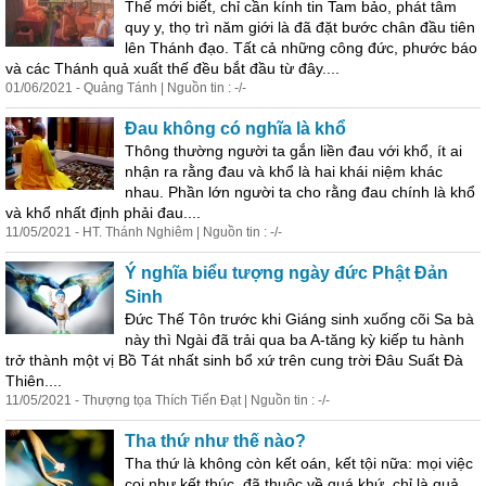
Thế mới biết, chỉ cần kính tin Tam bảo, phát tâm
quy y, thọ trì năm giới là đã đặt bước chân đầu tiên
lên Thánh đạo. Tất cả những công đức, phước báo
và các Thánh quả xuất thế đều bắt đầu từ đây....
01/06/2021 - Quảng Tánh | Nguồn tin : -/-
Đau không có nghĩa là khổ
Thông thường người ta gắn liền đau với khổ, ít ai
nhận ra rằng đau và khổ là hai khái niệm khác
nhau. Phần lớn người ta cho rằng đau chính là khổ
và khổ nhất định phải đau....
11/05/2021 - HT. Thánh Nghiêm | Nguồn tin : -/-
Ý nghĩa biểu tượng ngày đức Phật Đản
Sinh
Đức Thế Tôn trước khi Giáng sinh xuống cõi Sa bà
này thì Ngài đã trải qua ba A-tăng kỳ kiếp tu hành
trở thành một vị Bồ Tát nhất sinh bổ xứ trên cung trời Đâu Suất Đà
Thiên....
11/05/2021 - Thượng tọa Thích Tiến Đạt | Nguồn tin : -/-
Tha thứ như thế nào?
Tha thứ là không còn kết oán, kết tội nữa: mọi việc
coi như kết thúc, đã thuộc về quá khứ, chỉ là quả