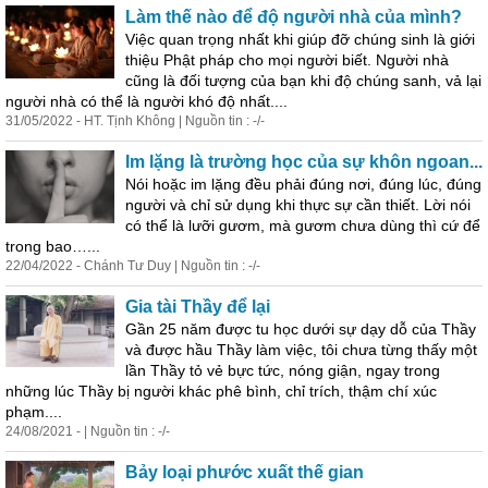
Làm thế nào để độ người nhà của mình?
Việc quan trọng nhất khi giúp đỡ chúng sinh là giới
thiệu Phật pháp cho mọi người biết. Người nhà
cũng là đối tượng của bạn khi độ chúng sanh,
vả
lại
người nhà có thể là người khó độ nhất....
31/05/2022 - HT. Tịnh Không | Nguồn tin : -/-
Im lặng là trường học của sự khôn ngoan...
Nói hoặc im lặng đều phải đúng nơi, đúng lúc, đúng
người và chỉ sử dụng khi thực sự cần thiết. Lời nói
có thể là lưỡi gươm, mà gươm chưa dùng thì cứ để
trong bao…...
22/04/2022 - Chánh Tư Duy | Nguồn tin : -/-
Gia tài Thầy để
lại
Gần 25 năm được tu học dưới sự dạy dỗ của Thầy
và được hầu Thầy làm việc, tôi chưa từng thấy một
lần Thầy tỏ vẻ bực tức, nóng giận, ngay trong
những lúc Thầy bị người khác phê bình, chỉ trích, thậm chí xúc
phạm....
24/08/2021 - | Nguồn tin : -/-
Bảy loại phước xuất thế gian