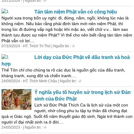
10/12/2024 - | Nguồn tin : -/-
Tán tâm niệm Phật vẫn có công hiệu
Người xưa trong bốn uy nghi: đi, đứng, nằm, ngồi, không lúc nào là
không niệm. Nếu bảo rằng phải định tâm mới nên niệm Phật, thì
trong lúc đi đường vấp ngã hoặc khi mặc áo, viết chữ v.v... làm sao
thành tựu được sự niệm Phật? Vì thế cho nên biết rằng tán tâm niệm
Phật vẫn có lợi....
07/10/2024 - HT. Thích Trí Thủ | Nguồn tin : -/-
Lời dạy của Đức Phật về đấu tranh và hoà
hợp
Thế Tôn chỉ cho chúng ta rõ các dục là nguồn gốc của đấu tranh,
kháng tranh, xung đột và chiến tranh....
24/09/2024 - HT. Thích Minh Châu | Nguồn tin : -/-
Ý nghĩa yếu tố huyền sử trong lịch sử Đản
sinh của Đức Phật
Lịch sử Đức Phật Thích Ca là lịch sử của một con
người, nhờ công phu tu tập tự thân đã chứng đạt
quả vị Giác ngộ. Suốt 45 năm thuyết giáo độ sinh, Ngài trở thành con
người vĩ đại nhất sinh ra ở đời....
24/05/2023 - | Nguồn tin : -/-