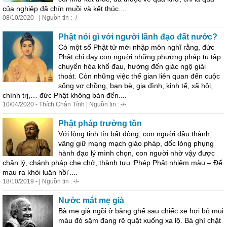
của nghiệp đã chín muồi và kết thúc....
08/10/2020 - | Nguồn tin : -/-
Phật nói gì với người lãnh đạo đất nước?
Có một số Phật tử mới nhập môn nghĩ rằng, đức
Phật chỉ dạy con người những phương pháp tu tập
chuyển hóa khổ đau, hướng đến giác ngộ giải
thoát. Còn những việc thế gian liên quan đến cuộc
sống vợ chồng, bạn bè, gia đình, kinh tế, xã hội,
chính trị,… đức Phật không bàn đến....
10/04/2020 - Thích Chân Tính | Nguồn tin : -/-
Phật pháp trường tồn
Với lòng tịnh tín bất động, con người đầu thành
vâng giữ mạng mạch giáo pháp, dốc lòng phụng
hành đạo lý mình chọn, con người nhờ vậy được
chân lý, chánh pháp che chở, thành tựu ‘Phép Phật nhiệm màu – Để
mau ra khỏi luân hồi’....
18/10/2019 - | Nguồn tin : -/-
Nước mắt mẹ già
Bà mẹ già ngồi ở băng ghế sau chiếc xe hơi bỏ mui
màu đỏ sậm đang rẽ quặt xuống xa lộ. Bà ghì chặt