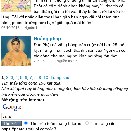
“Tinh tinh”... tiếng chuông tin nhắn vang lên. “Nhà
Phật có cấm đánh ghen không mày?”, đọc tin cô
bạn thân gửi mà tôi vừa thấy buồn cười
lại
vừa lo
lắng. Tôi vội nhấc điện thoại hẹn gặp bạn ngay để hỏi thăm tình
hình, phòng trường hợp bạn “giận quá mất khôn”....
08/10/2018 - | Nguồn tin : -/-
Hoằng pháp
Đức Phật đã vắng bóng trên cuộc đời hơn 25 thế
kỷ, nhưng nhân cách thánh thiện của Ngài vẫn còn
tác động cho mọi người kính ngưỡng tôn thờ....
26/09/2018 - | Nguồn tin : -/-
1
,
2
,
3
,
4
,
5
,
6
,
7
,
8
,
9
,
10
Trang sau
Tìm thấy tổng cộng 196 kết quả
Nếu kết quả này không như mong đợi, bạn hãy thử sử dụng công cụ
tìm kiếm của Google dưới đây!
Mở rộng trên Internet :
Tìm trên toàn mạng Internet
Tìm trong site
https://phatgiaoaluoi.com:443