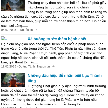
Thường chạy theo nhịp đời hối hả, liệu có phút giây
nào chúng ta ngồi xuống soi sáng chính mình. Soi
sáng là phương pháp giúp bản thân nhìn rõ ràng và
sâu sắc những tích cực, tiêu cực đang ngự trị trong thân tâm, để từ
đó làm mới bản thân, giúp mỗi người hoàn thiện mình hơn. Có nhiều
cách soi sáng......
05/07/2025 - | Nguồn tin : -/-
Xả buông trước thềm bệnh chết
Hộ niệm hay giáo hóa cho người bệnh sắp chết là pháp hành quan
trọng và phổ biến trong thời đại Thế Tôn. Pháp tu này hiện vẫn đang
được Tăng, Ni và Phật tử thực hành, góp phần hỗ trợ tích cực cho
người hấp hối được sinh về cõi lành, thậm chí có thể chứng đắc Niết-
bàn, giải thoát tối hậu....
18/02/2025 - Quảng Tánh | Nguồn tin : -/-
Những dấu hiệu để nhận biết bậc Thánh
tăng
Luật tạng Phật giáo quy định, người tu bình thường
hoặc có chút thần thông rồi tự huyễn đã chứng Thánh, tuyên bố
mình đã đắc đạo thì mắc tội đại vọng ngữ. Hoặc người ấy dù không
tuyên bố nhưng được thế gian tung hô là Phật, là A-la-hán nếu
không cải chính,
lại
thầm tự mãn cũng mắc trọng tội....