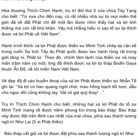
Hòa thượng Thích Chơn Hạnh, trụ trì đời thứ 3 của chùa Tây Tạng
cho biết: “Từ xưa cho đến nay, có rất nhiều nhà sư từ mọi miền thế
giới đã về đất Phật chỉ để một lần được nhìn thấy hạt xá lợi linh
thiêng mà còn rất khó khăn. Vậy mà chẳng hiểu vì sao tổ sư lại thỉnh
được xá lợi Phật về Việt Nam”.
Hành trình thỉnh xá lợi Phật được thiền sư Minh Tịnh chép lại cặn kẽ
trong cuốn Sự tích Tây du Phật quốc được lưu hành rộng rãi trong
giới tăng ni, Phật tử. Theo đó, chính tâm lành của thiền sư và may
mắn trăm năm có một, ông đã thỉnh được xá lợi từ tháp Bodhi Gaya
thuộc Ấn Độ, về tới miền Nam Việt Nam.
Vẻ đẹp đã đi vào huyền thoại của xá lợi Phật được thiền sư Nhẫn Tế
ghi lại: “Xá lợi có hào quang ngời chói, màu hồng bạch tốt tươi, dầu
cho ngọc dồi cũng không tày. Vật vô giá quý thay!…”.
Trụ trì Thích Chơn Hạnh cho biết, những hạt xá lợi Phật do tổ sư
Minh Tịnh mang về được niêm phong kín trong bảo tháp. Bảo tháp
này được đặt trên đỉnh cao nhất của mái chùa, phía sau thánh tượng
ngũ trí Như Lai (5 vị Phật thiền)
Bảo tháp cất giữ xá lợi được đặt phía sau thánh tượng ngũ trí Như