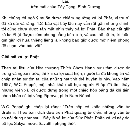
Lai,
trên mái chùa Tây Tạng, Bình Dương
Khi chúng tôi ngỏ ý muốn được chiêm ngưỡng xá lợi Phật, vị trụ trì
đã xá dài và rằng: “Dù bảo vật bấy lâu nay vẫn rất gần nhưng chính
tôi cũng chưa được tận mắt nhìn thấy xá lợi Phật. Bảo tháp cất giữ
xá lợi Phật được niêm phong bằng bùa linh, và các thế hệ trụ trì luôn
gìn giữ lời hứa thiêng liêng là không bao giờ được mở niêm phong
để chạm vào bảo vật”.
Giải mã xá lợi Phật
Theo tài liệu của Hòa thượng Thích Chơn Hạnh sưu tầm được từ
trong và ngoài nước, thì khi xá lợi xuất hiện, người ta đã không tin và
chấp nhận sự tồn tại của những hạt tinh thể huyền bí này. Vào năm
1997, W.C Peppé, một nhà khảo cổ học người Pháp đã tìm thấy
những viên xá lợi được đựng trong một chiếc hộp bằng đá khi tiến
hành khảo cổ tại vùng Piprava, phía Nam Népal.
W.C Peppé ghi chép lại rằng: “Trên hộp có khắc những văn tự
Brahmi. Theo bản dịch dựa trên Phật quang từ điển, những văn tự
có nội dung như sau: “Đây là xá lợi của Đức Phật. Phần xá lợi này do
bộ tộc Sakya, nước Savatthi phụng thờ”.