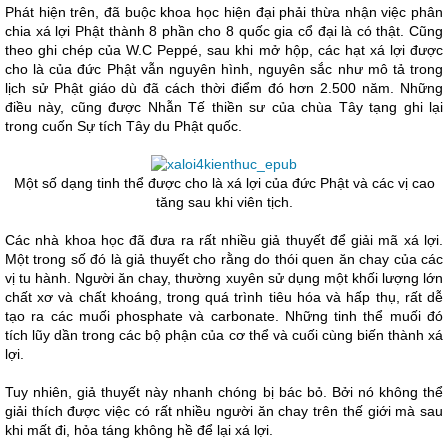
Phát hiện trên, đã buộc khoa học hiện đại phải thừa nhận việc phân
chia xá lợi Phật thành 8 phần cho 8 quốc gia cổ đại là có thật. Cũng
theo ghi chép của W.C Peppé, sau khi mở hộp, các hạt xá lợi được
cho là của đức Phật vẫn nguyên hình, nguyên sắc như mô tả trong
lịch sử Phật giáo dù đã cách thời điểm đó hơn 2.500 năm. Những
điều này, cũng được Nhẫn Tế thiền sư của chùa Tây tạng ghi lại
trong cuốn Sự tích Tây du Phật quốc.
Một số dạng tinh thể được cho là xá lợi của đức Phật và các vị cao
tăng sau khi viên tịch.
Các nhà khoa học đã đưa ra rất nhiều giả thuyết để giải mã xá lợi.
Một trong số đó là giả thuyết cho rằng do thói quen ăn chay của các
vị tu hành. Người ăn chay, thường xuyên sử dụng một khối lượng lớn
chất xơ và chất khoáng, trong quá trình tiêu hóa và hấp thụ, rất dễ
tạo ra các muối phosphate và carbonate. Những tinh thể muối đó
tích lũy dần trong các bộ phận của cơ thể và cuối cùng biến thành xá
lợi.
Tuy nhiên, giả thuyết này nhanh chóng bị bác bỏ. Bởi nó không thể
giải thích được việc có rất nhiều người ăn chay trên thế giới mà sau
khi mất đi, hỏa táng không hề để lại xá lợi.