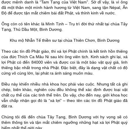
được mệnh danh là “Tam Tạng của Việt Nam”. Sở dĩ vậy, là vì ông
đã một thân một mình hành hương từ Việt Nam, sang tận Népal, Ấn
Độ để được tận mắt chiêm bái đất Phật, và thỉnh kinh về nước.
Ông còn có tên khác là Minh Tịnh – Trụ trì đời thứ nhất tại chùa Tây
Tạng, Thủ Dầu Một, Bình Dương.
Khu mộ Nhẫn Tế thiền sư tại chùa Thiên Chơn, Bình Dương
Theo các tín đồ Phật giáo, thì xá lợi Phật chính là kết tinh hồn thiêng
của đức Thích Ca Mâu Ni sau khi ông viên tịch. Kinh sách ghi lại, xá
lợi Phật có đến 84000 viên và được coi là một bảo vật quý giá, linh
thiêng bậc nhất trong nhà Phật. Đặc biệt, đây là dạng vật chất có độ
cứng vô cùng lớn, lại phát ra ánh sáng muôn màu.
Điều này khiến nhiều nhà khoa học phải vào cuộc. Nhưng tất cả ghi
chép, biên khảo, nghiên cứu đều không thể xác định được loại vật
chất cụ thể của các tinh thể trên. Do vậy, cho đến nay, giới khoa học
vẫn chấp nhận gọi đó là “xá lợi” – theo tên các tín đồ Phật giáo đã
đặt ra.
Chúng tôi đã đến chùa Tây Tạng, Bình Dương với hy vọng sẽ có
thêm thông tin và tận mắt chiêm ngưỡng những hạt xá lợi Phật quý
hiếm nhất thế giới này.