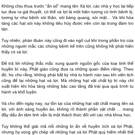
Không chịu thua trước “ẩn số” mang tên Xá lợi, các nhà y học lại tiếp
tục đưa ra giả thuyết, có thể xá lợi là một hiện tượng có tính bệnh lý,
tương tự như bệnh sỏi thận, sỏi bàng quang, sỏi mật… Và khi hỏa
táng các hạt sỏi này không tiêu hủy được nên còn lại trong đám tro
tàn.
Tuy nhiên, phán đoán này cũng đi vào ngõ cụt khi trong phần tro của
những người mắc các chứng bệnh kể trên cũng không hề phát hiện
thấy có xá lợi.
Để trả lời những thắc mắc xung quanh nguồn gốc của loại tinh thể
huyền bí này, Phật giáo cũng đưa ra những quan điểm riêng. Theo
đó, họ cho rằng, không phải bất kỳ nhà tu hành nào sau khi viên tịch
cũng để lại những hạt xá lợi. Mà những hạt vật chất kỳ bí này chỉ
xuất hiện khi hỏa táng những bậc cao tăng đã trải qua quá trình tu
hành và khổ luyện.
Và cho đến ngày nay, sự tồn tại của những hạt vật chất mang tên xá
lợi, với ánh sáng huyền ảo, không rõ thành phần vật chất … mang
đầy dấu ấn tâm linh vẫn là một thách thức đối với các nhà khoa học.
Tuy không thể giải mã nổi những bí ẩn về huyền tích xá lợi Phật,
nhưng hy vọng ghi chép về những hạt xá lợi Phật quý hiếm nhất thế