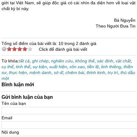
giới tại Việt Nam, sẽ giúp độc giả có cái nhìn đa diện hơn về loại vật
chất kỳ bí này.
Bá Nguyễn
Theo Người Đưa Tin
Tổng số điểm của bài viết là: 10 trong 2 đánh giá
Click để đánh giá bài viết
Từ khóa:
tất cả
,
ghi chép
,
nghiên cứu
,
không thể
,
xác định
,
vật chất
,
cụ thể
,
tinh thể
,
sự kiện
,
xuất hiện
,
xôn xao
,
tiền lệ
,
linh thiêng
,
thiền
sư
,
thực hiện
,
mệnh danh
,
sở dĩ
,
chiêm bái
,
thỉnh kinh
,
trụ trì
,
thủ dầu
một
Bình luận mới
Gửi bình luận của bạn
Tên của bạn
Email
Nội dung