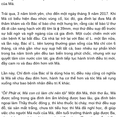
của Má.
Trải qua, 3 năm bình yên, cho đến một ngày tháng 9 năm 2017. Khi
Má có biểu hiện đau nhức vùng cổ, lúc đó, gia đình lại đưa Má đi
thăm khám và rồi Bác sĩ báo cho một hung tin, rằng các tế bào U thư
đã di căn sang hạch với độ lớn là ɸ 39mm, mọi thứ điều sụp đỗ trước
sự bất ngờ và ngỡ ngàng của cả gia đình. Một cuộc chiến mới với
căn bệnh K lại bắt đầu. Cả nhà lại trở lại với Bác sĩ L. một lần nữa,
và lần này, Bác sĩ L. tiên lượng thường gian sống của Má chỉ còn 6
tháng, cả nhà gần như suy sụp hết tất cả, bao nhiêu sự phấn khởi
trong ba năm bình yên đều tan biến trong phút chốc, nhưng với sự
quyết tâm còn nước còn tát, gia đình tiếp tục hành trình điều trị mới,
đầy cam ro và đau đớn hơn với Má.
Lần này, Chỉ định của Bác sĩ là dùng hóa trị, điều này cũng có nghĩa
là Má sẽ chịu đau đớn hơn, hành hạ cơ thể hơn và tóc Má sẽ rụng
xuống như bao bệnh nhân điều trị K khác.
“Ôi! Phật ơi, Má con có làm chi nên tội”
Một đời Má, thời thơ ấu, Má
được sống trong gia đình êm ấm không được bao lâu, gia đình bên
ngoại làm Thầy thuốc đông y, thì kho thuốc bị cháy, mọi thứ đều sụp
đỗ, tài sản mất trắng, chưa tới tiểu học thì Má đã nghỉ học, đi giúp
việc cho người Má nuôi của Má, đến tuổi trưởng thành gặp được Ba,