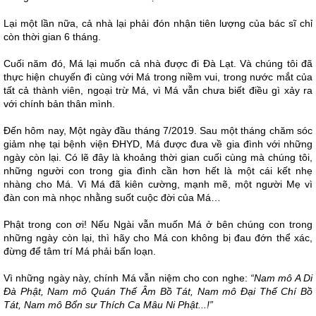
Lại một lần nữa, cả nhà lại phải đón nhận tiên lượng của bác sĩ chỉ
còn thời gian 6 tháng.
Cuối năm đó, Má lại muốn cả nhà được đi Đà Lạt. Và chúng tôi đã
thực hiện chuyến đi cùng với Má trong niềm vui, trong nước mắt của
tất cả thành viên, ngoại trừ Má, vì Má vẫn chưa biết điều gì xảy ra
với chính bản thân mình.
Đến hôm nay, Một ngày đầu tháng 7/2019. Sau một tháng chăm sóc
giảm nhẹ tại bệnh viện ĐHYD, Má được đưa về gia đình với những
ngày còn lại. Có lẽ đây là khoảng thời gian cuối cùng mà chúng tôi,
những người con trong gia đình cần hơn hết là một cái kết nhẹ
nhàng cho Má. Vì Má đã kiên cường, mạnh mẽ, một người Mẹ vì
đàn con mà nhọc nhằng suốt cuộc đời của Má…
Phật trong con ơi! Nếu Ngài vẫn muốn Má ở bên chúng con trong
những ngày còn lại, thì hãy cho Má con không bị đau đớn thể xác,
đừng để tâm trí Má phải bấn loạn.
Vì những ngày này, chính Má vẫn niệm cho con nghe:
“Nam mô A Di
Đà Phật, Nam mô Quán Thế Âm Bồ Tát, Nam mô Đại Thế Chí Bồ
Tát, Nam mô Bổn sư Thích Ca Mâu Ni Phật...!”