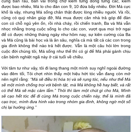
cùng bán rau, bán vải trong chợ kiếm từng đồng từng cắc, kiếm
được bao nhiêu, Má lo cho đàn con 9, 10 đứa bấy nhiêu. Đời Má cực
khổ là vậy, nhưng Má sống chân thật được lòng nhiều người. Và rồi,
cũng có quý nhân giúp đỡ, Má mua được căn nhà trả góp để đàn
con có chỗ ngủ yên ổn, rồi nhà cháy, rồi chiến tranh, Ba và Má vẫn
nhọc nhằng trong cuộc sống lo cho các con, vượt qua mọi trở ngại
để có được những tháng ngày như hôm nay, sự kiên cường của Ba
và Má cũng là bài học và là ân sâu, nghĩa cả mà tất cả các con trong
gia đình không thể nào trả hết được. Vẫn là một câu hỏi lớn trong
cuộc đời chúng tôi, Má sống như thế thì có gì để Má phải gánh chịu
căn bệnh nghiệt ngã này ở cái tuổi về chiều.
Với tâm tư như vậy, tôi đi lang thang một mình suy nghĩ ngoài đường
vào đêm tối, Tôi chợt nhìn thấy một hiệu hớt tóc vẫn đang còn mở
nên nghĩ rằng:
“Má sẽ điều trị hóa trị và sẽ rụng tóc, nếu như thế Má
sẽ một mình chống trọi với bệnh tật, mà Má không hề hay biết, và rất
có thể Má sẽ mặc cảm lắm.” Thôi thì làm một chút gì cho Má, Mình
sẽ cạo hết tóc để đi cùng Má trong cuộc chiến này, thế là mình đã
cạo trọc, mình đưa hình vào trong nhóm gia đình, không ngờ một số
chị lại hưởng ứng.”