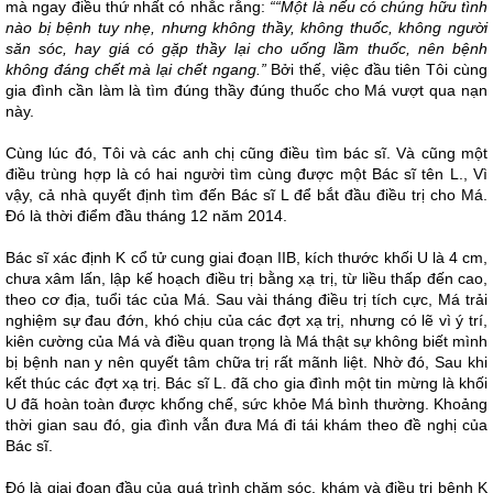
mà ngay điều thứ nhất có nhắc rằng:
““Một là nếu có chúng hữu tình
nào bị bệnh tuy nhẹ, nhưng không thầy, không thuốc, không người
săn sóc, hay giá có gặp thầy lại cho uống lầm thuốc, nên bệnh
không đáng chết mà lại chết ngang.”
Bởi thế, việc đầu tiên Tôi cùng
gia đình cần làm là tìm đúng thầy đúng thuốc cho Má vượt qua nạn
này.
Cùng lúc đó, Tôi và các anh chị cũng điều tìm bác sĩ. Và cũng một
điều trùng hợp là có hai người tìm cùng được một Bác sĩ tên L., Vì
vậy, cả nhà quyết định tìm đến Bác sĩ L để bắt đầu điều trị cho Má.
Đó là thời điểm đầu tháng 12 năm 2014.
Bác sĩ xác định K cổ tử cung giai đoạn IIB, kích thước khối U là 4 cm,
chưa xâm lấn, lập kế hoạch điều trị bằng xạ trị, từ liều thấp đến cao,
theo cơ địa, tuổi tác của Má. Sau vài tháng điều trị tích cực, Má trải
nghiệm sự đau đớn, khó chịu của các đợt xạ trị, nhưng có lẽ vì ý trí,
kiên cường của Má và điều quan trọng là Má thật sự không biết mình
bị bệnh nan y nên quyết tâm chữa trị rất mãnh liệt. Nhờ đó, Sau khi
kết thúc các đợt xạ trị. Bác sĩ L. đã cho gia đình một tin mừng là khối
U đã hoàn toàn được khống chế, sức khỏe Má bình thường. Khoảng
thời gian sau đó, gia đình vẫn đưa Má đi tái khám theo đề nghị của
Bác sĩ.
Đó là giai đoạn đầu của quá trình chăm sóc, khám và điều trị bệnh K