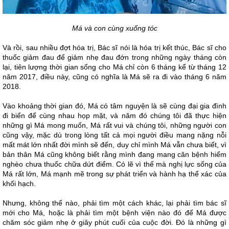
Má và con cùng xuống tóc
Và rồi, sau nhiều đợt hóa trị, Bác sĩ nói là hóa trị kết thúc, Bác sĩ cho
thuốc giảm đau để giảm nhẹ đau đớn trong những ngày tháng còn
lại, tiên lượng thời gian sống cho Má chỉ còn 6 tháng kể từ tháng 12
năm 2017, điều này, cũng có nghĩa là Má sẽ ra đi vào tháng 6 năm
2018.
Vào khoảng thời gian đó, Má có tâm nguyện là sẽ cùng đại gia đình
đi biển để cùng nhau họp mặt, và năm đó chúng tôi đã thực hiện
những gì Má mong muốn, Má rất vui và chúng tôi, những người con
cũng vậy, mặc dù trong lòng tất cả mọi người điều mang nặng nỗi
mất mát lớn nhất đời mình sẽ đến, duy chỉ mình Má vẫn chưa biết, vì
bản thân Má cũng không biết rằng mình đang mang căn bệnh hiểm
nghèo chưa thuốc chữa dứt điểm. Có lẽ vì thế mà nghị lực sống của
Má rất lớn, Má mạnh mẽ trong sự phát triển và hành hạ thể xác của
khối hạch.
Nhưng, không thể nào, phải tìm một cách khác, lại phải tìm bác sĩ
mới cho Má, hoặc là phải tìm một bệnh viện nào đó để Má được
chăm sóc giảm nhẹ ở giây phút cuối của cuộc đời. Đó là những gì