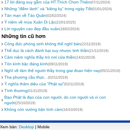
17 lời đáng suy gẫm của HT.Thích Chơn Thiện
(07/11/2024)
Những “điềm lành” và “kiêng kỵ” trong ngày Tết
(01/01/2024)
Tản mạn về Táo Quân
(02/02/2024)
Ý niệm về mùa Xuân Di Lặc
(22/01/2025)
Lời nguyện cao đẹp đầu xuân
(18/02/2024)
Những tin cũ hơn
Công đức phóng sinh không thể nghĩ bàn
(22/11/2019)
Thể dục là cách đánh bại suy nhược tinh thần
(21/11/2019)
Cảm niệm nghĩa thầy trò nơi cửa thiền
(14/11/2019)
Tôn kính bậc đáng kính
(09/11/2019)
Nghĩ về tâm thế người thầy trong giai đoạn hiện nay
(05/11/2019)
Tha phương cầu thực...
(02/11/2019)
Ý nghĩa thâm diệu của "Phật sự"
(02/11/2019)
Tình thương
(01/11/2019)
Đạo Phật là đạo của con người, do con người và vì con
người
(25/10/2019)
Không còn vướng bận tình cảm
(16/10/2019)
Xem bản:
Desktop
| Mobile