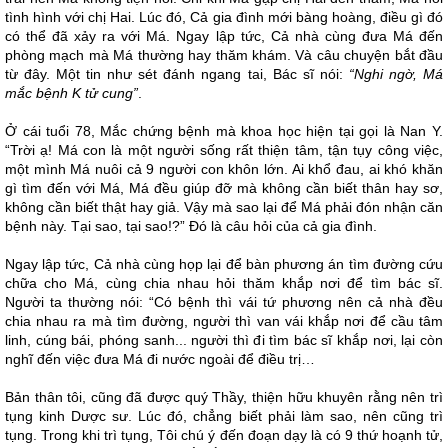
tình hình với chị Hai. Lúc đó, Cả gia đình mới bàng hoàng, điều gì đó
có thể đã xảy ra với Má. Ngay lập tức, Cả nhà cùng đưa Má đến
phòng mạch mà Má thường hay thăm khám. Và câu chuyện bắt đầu
từ đây. Một tin như sét đánh ngang tai, Bác sĩ nói:
“Nghi ngờ, Má
mắc bệnh K tử cung”
.
Ở cái tuổi 78, Mắc chứng bệnh mà khoa học hiện tại gọi là Nan Y.
“Trời ạ! Má con là một người sống rất thiện tâm, tận tụy công việc,
một mình Má nuôi cả 9 người con khôn lớn. Ai khổ đau, ai khó khăn
gì tìm đến với Má, Má đều giúp đỡ mà không cần biết thân hay sơ,
không cần biết thật hay giả. Vậy mà sao lại để Má phải đón nhận căn
bệnh này. Tại sao, tại sao!?” Đó là câu hỏi của cả gia đình.
Ngay lập tức, Cả nhà cùng họp lại để bàn phương án tìm đường cứu
chữa cho Má, cùng chia nhau hỏi thăm khắp nơi để tìm bác sĩ.
Người ta thường nói: “Có bệnh thì vái tứ phương nên cả nhà đều
chia nhau ra mà tìm đường, người thì van vái khắp nơi để cầu tâm
linh, cúng bái, phóng sanh... người thì đi tìm bác sĩ khắp nơi, lại còn
nghĩ đến việc đưa Má đi nước ngoài để điều trị…
Bản thân tôi, cũng đã được quý Thầy, thiện hữu khuyên rằng nên trì
tụng kinh Dược sư. Lúc đó, chẳng biết phải làm sao, nên cũng trì
tụng. Trong khi trì tụng, Tôi chú ý đến đoạn dạy là có 9 thứ hoạnh tử,