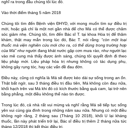
nghĩ ra trong đầu chúng tôi lúc đó.
Vào thời điểm tháng 5 năm 2018
Chúng tôi tìm đến Bệnh viện ĐHYD, với mong muốn tìm sự điều trị
mới, hoặc giả chỉ là một nơi gần nhà để cho Má có thể được chăm
sóc giảm nhẹ. Chúng tôi, tìm đến Bác sĩ T. tại khoa Hóa trị để thăm
khám, thật may mắn trong lúc đó, Bác T. nói rằng:
“còn một loại
thuốc mà viện nghiên cứu mới cho ra, có thể dùng trong trường hợp
của Má”
như người đang khát nước gặp cơn mưa rào, như người lạc
vào mê cung mà thấy được ánh sáng, chúng tôi quyết định đi theo
liệu pháp mới. Liệu pháp hóa trị nhưng không có tác dụng phụ,
không gây rụng tóc, hay các vấn đề đau đớn.
Điều này, cũng có nghĩa là Má sẽ được kéo dài sự sống trong an ổn.
Thật bất ngờ, sau 3 tháng điều trị đầu tiên, Má không còn đau nữa,
khối hạch trên vai Má khi đó có kích thước bằng quả cam, lại trở nên
bằng phẳng, một điều không thể nào tin được.
Trong lúc đó, cả nhà rất vui mừng và nghĩ rằng Má sẽ tiếp tục sống
yên vui cùng gia đình trong những năm sau nữa. Nhưng có một điều
không ngờ rằng, 2 tháng sau (Tháng 10 2018), khối U lại kháng
thuốc, lần này phát triển trở lại, Bác sĩ điều trị thêm 2 tháng nữa tức
tháng 12/2018 thì kết thúc điều trị.