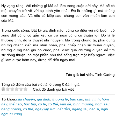
Hy vọng rằng, Với những gì Má đã làm trong cuộc đời này, Má sẽ có
một chuyến trở về với sự bình yên nhất. Đó là những gì mà chúng
con mong cầu. Và nếu có kiếp sau, chúng con vẫn muốn làm con
của Má.
Trong cuộc sống, Bất kỳ gia đình nào, cũng có điều vui nổi buồn, có
xung đột cũng có gắn kết, có trở ngại cũng có thuận lợi. Đó là lẽ
thường tình, đó là thuyết nhị nguyên. Mà trong chúng ta, phải dùng
những chánh kiến mà nhìn nhận, phải chấp nhận sự thuận duyên,
nhưng đừng bao giờ bỏ cuộc, phải vượt qua chướng duyên để tìm
sự đồng thuận, có một phần như thế sống trọn một kiếp người. Việc
gì làm được hôm nay, đừng để đến ngày mai.
Tác giả bài viết:
Tịnh Cường
Tổng số điểm của bài viết là: 0 trong 0 đánh giá
Click để đánh giá bài viết
Từ khóa:
câu chuyện
,
gia đình
,
thường lệ
,
báo cáo
,
tình hình
,
hôm
nay
,
thế nào
,
học tập
,
có lẽ
,
cơ thể
,
vấn đề
,
bình thường
,
hôm sau
,
bàng hoàng
,
có thể
,
ngay lập tức
,
bắt đầu
,
ngang tai
,
bác sĩ
,
nghi
ngờ
,
tử cung