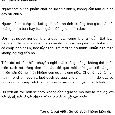
Người thật sự có phẩm chất sẽ luôn tự nhiên, không cần làm quá để
gây sự chú ý
Người có thực tập tu dưỡng sẽ luôn an tĩnh, không bao giờ phải hốt
hoảng phân bua hay tranh giành đúng sai, trên dưới...
Đời một người nói dài không dài, ngắn cũng không ngắn. Bất luận
bạn đang trong giai đoạn nào của đời người cũng nên bỏ bớt những
cố chấp nhỏ nhen, học lấy cách làm mới chính mình, khiến bản thân
không ngừng tiến bộ.
Trên đời có rất nhiều chuyện nghĩ mãi không thông, không thể phân
biện rạch ròi trắng đen tốt xấu, để qua một thời gian sẽ sáng ra
nhiều vấn đề, và thấy không còn quan trọng nữa. Cho nên dù làm gì,
hãy nhớ chăm sóc và biết cách bỏ qua cho chính mình, để đầu óc
nghỉ ngơi, dưỡng tinh thần tích cực, gieo nhân duyên thanh tĩnh.
Đủ yên an rồi, bạn sẽ thấy không cần ngưỡng mộ hay tỏ thái độ với
bất kỳ ai, trở về với chính mình là điều tuyệt vời nhất.
Tác giả bài viết:
Sư cô Suối Thông biên dịch