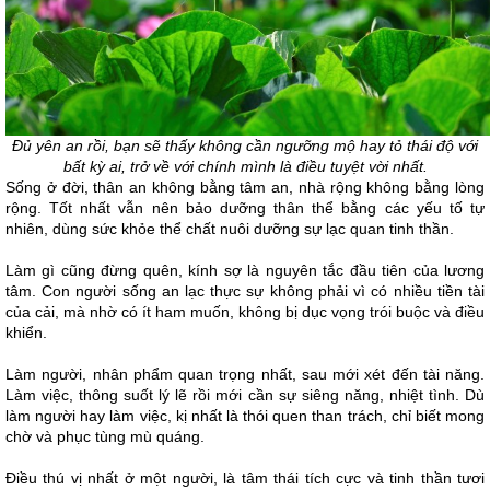
Đủ yên an rồi, bạn sẽ thấy không cần ngưỡng mộ hay tỏ thái độ với
bất kỳ ai, trở về với chính mình là điều tuyệt vời nhất.
Sống ở đời, thân an không bằng tâm an, nhà rộng không bằng lòng
rộng. Tốt nhất vẫn nên bảo dưỡng thân thể bằng các yếu tố tự
nhiên, dùng sức khỏe thể chất nuôi dưỡng sự lạc quan tinh thần.
Làm gì cũng đừng quên, kính sợ là nguyên tắc đầu tiên của lương
tâm. Con người sống an lạc thực sự không phải vì có nhiều tiền tài
của cải, mà nhờ có ít ham muốn, không bị dục vọng trói buộc và điều
khiển.
Làm người, nhân phẩm quan trọng nhất, sau mới xét đến tài năng.
Làm việc, thông suốt lý lẽ rồi mới cần sự siêng năng, nhiệt tình. Dù
làm người hay làm việc, kị nhất là thói quen than trách, chỉ biết mong
chờ và phục tùng mù quáng.
Điều thú vị nhất ở một người, là tâm thái tích cực và tinh thần tươi