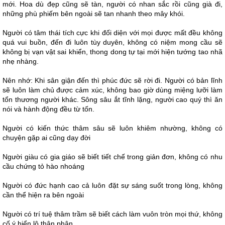
mới. Hoa dù đẹp cũng sẽ tàn, người có nhan sắc rồi cũng già đi,
những phù phiếm bên ngoài sẽ tan nhanh theo mây khói.
Người có tâm thái tích cực khi đối diện với mọi được mất đều không
quá vui buồn, đến đi luôn tùy duyên, không có niệm mong cầu sẽ
không bị vạn vật sai khiển, thong dong tự tại mới hiện tướng tao nhã
nhẹ nhàng.
Nên nhớ: Khi sân giận đến thì phúc đức sẽ rời đi. Người có bản lĩnh
sẽ luôn làm chủ được cảm xúc, không bao giờ dùng miệng lưỡi làm
tổn thương người khác. Sông sâu ắt tĩnh lặng, người cao quý thì ăn
nói và hành động đều từ tốn.
Người có kiến thức thâm sâu sẽ luôn khiêm nhường, không có
chuyện gặp ai cũng dạy đời
Người giàu có gia giáo sẽ biết tiết chế trong giản đơn, không có nhu
cầu chứng tỏ hào nhoáng
Người có đức hạnh cao cả luôn đặt sự sáng suốt trong lòng, không
cần thể hiện ra bên ngoài
Người có trí tuệ thâm trầm sẽ biết cách làm vuôn tròn mọi thứ, không
cố ý hiển lộ thân phận