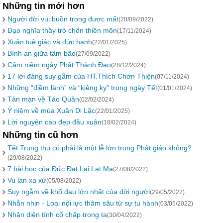
Những tin mới hơn
Người đời vui buồn trong được mất
(20/09/2022)
Đạo nghĩa thầy trò chốn thiền môn
(17/11/2024)
Xuân tuệ giác và đức hạnh
(22/01/2025)
Bình an giữa tâm bão
(27/09/2022)
Cảm niệm ngày Phật Thành Đạo
(28/12/2024)
17 lời đáng suy gẫm của HT.Thích Chơn Thiện
(07/11/2024)
Những “điềm lành” và “kiêng kỵ” trong ngày Tết
(01/01/2024)
Tản mạn về Táo Quân
(02/02/2024)
Ý niệm về mùa Xuân Di Lặc
(22/01/2025)
Lời nguyện cao đẹp đầu xuân
(18/02/2024)
Những tin cũ hơn
Tết Trung thu có phải là một lễ lớn trong Phật giáo không?
(29/08/2022)
7 bài học của Đức Đạt Lai Lạt Ma
(27/08/2022)
Vu lan xa xứ
(05/08/2022)
Suy ngẫm về khổ đau lớn nhất của đời người
(29/05/2022)
Nhẫn nhịn - Loại nội lực thâm sâu từ sự tu hành
(03/05/2022)
Nhận diện tính cố chấp trong ta
(30/04/2022)