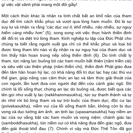
gì việc vặt vãnh phải mang một đôi giầy!
Một cách thức khác là nhận ra tính chất bất an khổ não của tham
dục để tìm cách khắc phục và vượt qua lòng ham muốn. Đó là sự
suy tư và nhận ra rằng
“các dục vui ít, khổ nhiều, não nhiều, sự nguy
hiểm càng nhiều hơn”
(5), song song với việc thực hành thiền định
để đối trị và diệt trừ lòng tham. Kinh nghiệp tu tập của Đức Phật cho
chúng ta biết rằng người xuất gia chỉ có thể khắc phục và loại bỏ
được lòng tham khi nào vị ấy nhận ra sự nguy hại của tham dục và
tìm thấy hân hoan trong nếp sống thiền định (6). Do tính chất ly
tham, tức năng lực buông bỏ các ham muốn bất thiện (năm triền cái)
và siêu việt các thiện pháp (năm thiền chi), thiền định Phật giáo đưa
đến tâm hân hoan hỷ lạc, có khả năng đối trị dục lạc hay các thú vui
thế gian, giúp nâng cao cảm thức an lạc và tâm thức giải thoát của
con người, lần lượt đưa con người đạt đến cứu cánh giác ngộ. Đó
chính là lối sống thực chứng an lạc do buông xả, được biết qua các
tên gọi như xuất ly lạc (nekkhammasukha), tức sự thanh thảnh và tự
do nhờ rời bỏ lòng tham và sự trói buộc của tham dục; độc cư lạc
(pvivekasukha), niềm vui của lối sống thanh bần, không còn bị dục
vọng và dục tưởng ám ảnh; an tịnh lạc (upasamasukha) hay niềm an
lạc của sự vắng bặt các ham muốn và vọng niệm; chánh giác lạc
(samboddhasukha), tức niềm vui có khả năng đưa đến giác ngộ, đưa
đến giải thoát khổ đau (7). Chính vì vậy mà Đức Thế Tôn đã gọi