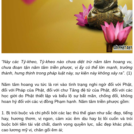
“Này các Tỷ-kheo, Tỷ-kheo nào chưa diệt trừ năm tâm hoang vu,
chưa đoạn tận năm tâm triền phược, vị ấy có thể lớn mạnh, trưởng
thành, hưng thịnh trong pháp luật này, sự kiện này không xảy ra”.
(1)
Năm tâm hoang vu tức là rơi vào tình trạng nghi ngờ đối với Phật,
đối với Pháp của Phật, đối với chư Tăng đệ tử của Phật, đối với các
học giới do Phật thiết lập và biểu lộ sự bất mãn, chống đối, không
hoan hỷ đối với các vị đồng Phạm hạnh. Năm tâm triền phược gồm:
1. Bị trói buộc và chi phối bởi các lạc thú thế gian như sắc đẹp, tiếng
hay, hương thơm, vị ngon, cảm xúc êm dịu hay bị lôi cuốn và trói
buộc bởi tiền tài vật chất, danh vọng quyền lực, sắc đẹp khác phái,
cao lương mỹ vị, chăn gối êm ái;