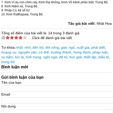
7. Kinh Ví dụ con chim cáy, Kinh Đại không, Kinh Vô tránh phân biệt, Trung Bộ.
8. Kinh Niệm xứ, Trung Bộ.
9. Pháp Cú, kệ số 62.
10. Kinh Ratthapala, Trung Bộ.
Tác giả bài viết:
Nhật Hoa
Tổng số điểm của bài viết là: 14 trong 3 đánh giá
Click để đánh giá bài viết
Từ khóa:
nhắc nhở
,
tiến bộ
,
đời sống
,
giác ngộ
,
xuất gia
,
phải biết
,
hoang vu
,
nguyên văn
,
có thể
,
trưởng thành
,
hưng thịnh
,
pháp luật
,
sự kiện
,
tức là
,
tình trạng
,
nghi ngờ
,
đệ tử
,
học giới
,
thiết lập
,
biểu lộ
,
trung bộ
Bình luận mới
Gửi bình luận của bạn
Tên của bạn
Email
Nội dung