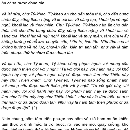
ba chưa được đoạn tận.
Và lại nữa, chư Tỷ-kheo, Tỷ-kheo ăn cho đến thỏa thê, cho đến bụng
chứa đầy, sống thiên nặng về khoái lạc về sàng tọa, khoái lạc về ngủ
nghỉ, khoái lạc về thụy miên. Chư Tỷ-kheo, Tỷ-kheo nào ăn cho đến
thỏa thê cho đến bụng chứa đầy, sống thiên nặng về khoái lạc về
sàng tọa, khoái lạc về ngủ nghỉ, khoái lạc về thụy miên, tâm của vị ấy
không hướng về nỗ lực, chuyên cần, kiên trì, tinh tấn. Nếu tâm của ai
không hướng về nỗ lực, chuyên cần, kiên trì, tinh tấn, như vậy là tâm
triền phược thứ tư chưa được đoạn tận.
Và lại nữa, chư Tỷ-kheo, Tỷ-kheo sống phạm hạnh với mong cầu
được sanh thiên giới với ý nghĩ: “Ta với giới này, với hạnh này, với khổ
hạnh này hay với phạm hạnh này sẽ được sanh làm chư Thiên này
hay chư Thiên khác”. Chư Tỷ-kheo, Tỷ-kheo nào sống phạm hạnh
với mong cầu được sanh thiên giới với ý nghĩ: “Ta với giới này, với
hạnh này, với khổ hạnh này hay với phạm hạnh này sẽ được sanh
làm chư Thiên này hay chư Thiên khác”, như vậy là tâm triền phược
thứ năm chưa được đoạn tận. Như vậy là năm tâm triền phược chưa
được đoạn tận”.
(2)
Nhìn chung, năm tâm triền phược hay năm yếu tố ham muốn khiến
tâm thức bị dính mắc, bị trói buộc, rơi vào mê mờ, quay cuồng, khổ
đau, không thanh thản, không an lạc, không có cơ hội để thoát ra, để