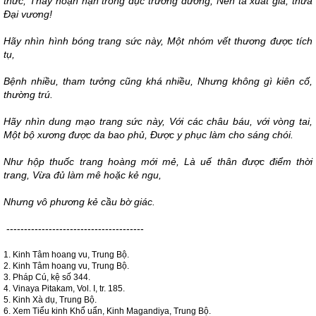
thức; Thấy hoạn nạn trong dục trưởng dưỡng, Nên ta xuất gia, thưa
Đại vương!
Hãy nhìn hình bóng trang sức này, Một nhóm vết thương được tích
tụ,
Bệnh nhiều, tham tưởng cũng khá nhiều, Nhưng không gì kiên cố,
thường trú.
Hãy nhìn dung mạo trang sức này, Với các châu báu, với vòng tai,
Một bộ xương được da bao phủ, Được y phục làm cho sáng chói.
Như hộp thuốc trang hoàng mới mẻ, Là uế thân được điểm thời
trang, Vừa đủ làm mê hoặc kẻ ngu,
Nhưng vô phương kẻ cầu bờ giác.
---------------------------------------
1. Kinh Tâm hoang vu, Trung Bộ.
2. Kinh Tâm hoang vu, Trung Bộ.
3. Pháp Cú, kệ số 344.
4. Vinaya Pitakam, Vol. I, tr. 185.
5. Kinh Xà dụ, Trung Bộ.
6. Xem Tiểu kinh Khổ uẩn, Kinh Magandiya, Trung Bộ.