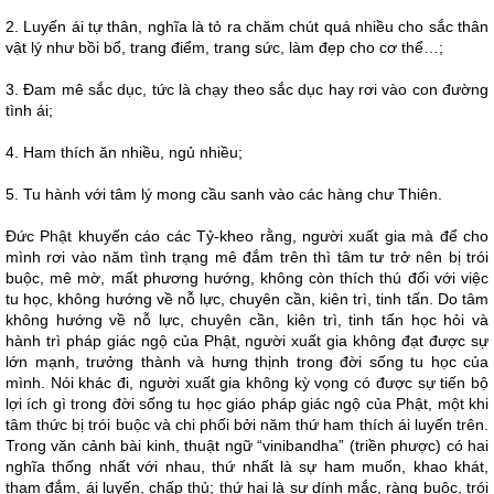
2. Luyến ái tự thân, nghĩa là tỏ ra chăm chút quá nhiều cho sắc thân
vật lý như bồi bổ, trang điểm, trang sức, làm đẹp cho cơ thể…;
3. Đam mê sắc dục, tức là chạy theo sắc dục hay rơi vào con đường
tình ái;
4. Ham thích ăn nhiều, ngủ nhiều;
5. Tu hành với tâm lý mong cầu sanh vào các hàng chư Thiên.
Đức Phật khuyến cáo các Tỷ-kheo rằng, người xuất gia mà để cho
mình rơi vào năm tình trạng mê đắm trên thì tâm tư trở nên bị trói
buộc, mê mờ, mất phương hướng, không còn thích thú đối với việc
tu học, không hướng về nỗ lực, chuyên cần, kiên trì, tinh tấn. Do tâm
không hướng về nỗ lực, chuyên cần, kiên trì, tinh tấn học hỏi và
hành trì pháp giác ngộ của Phật, người xuất gia không đạt được sự
lớn mạnh, trưởng thành và hưng thịnh trong đời sống tu học của
mình. Nói khác đi, người xuất gia không kỳ vọng có được sự tiến bộ
lợi ích gì trong đời sống tu học giáo pháp giác ngộ của Phật, một khi
tâm thức bị trói buộc và chi phối bởi năm thứ ham thích ái luyến trên.
Trong văn cảnh bài kinh, thuật ngữ “vinibandha” (triền phược) có hai
nghĩa thống nhất với nhau, thứ nhất là sự ham muốn, khao khát,
tham đắm, ái luyến, chấp thủ; thứ hai là sự dính mắc, ràng buộc, trói