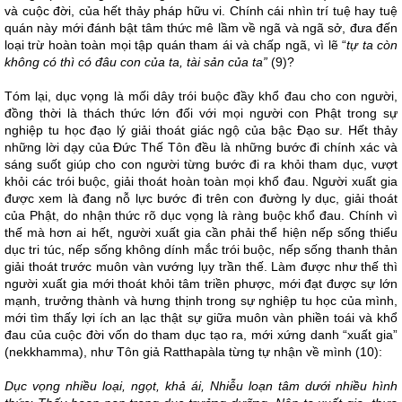
và cuộc đời, của hết thảy pháp hữu vi. Chính cái nhìn trí tuệ hay tuệ
quán này mới đánh bật tâm thức mê lầm về ngã và ngã sở, đưa đến
loại trừ hoàn toàn mọi tập quán tham ái và chấp ngã, vì lẽ “
tự ta còn
không có thì có đâu con của ta, tài sản của ta”
(9)?
Tóm lại, dục vọng là mối dây trói buộc đầy khổ đau cho con người,
đồng thời là thách thức lớn đối với mọi người con Phật trong sự
nghiệp tu học đạo lý giải thoát giác ngộ của bậc Đạo sư. Hết thảy
những lời dạy của Đức Thế Tôn đều là những bước đi chính xác và
sáng suốt giúp cho con người từng bước đi ra khỏi tham dục, vượt
khỏi các trói buộc, giải thoát hoàn toàn mọi khổ đau. Người xuất gia
được xem là đang nỗ lực bước đi trên con đường ly dục, giải thoát
của Phật, do nhận thức rõ dục vọng là ràng buộc khổ đau. Chính vì
thế mà hơn ai hết, người xuất gia cần phải thể hiện nếp sống thiểu
dục tri túc, nếp sống không dính mắc trói buộc, nếp sống thanh thản
giải thoát trước muôn vàn vướng lụy trần thế. Làm được như thế thì
người xuất gia mới thoát khỏi tâm triền phược, mới đạt được sự lớn
mạnh, trưởng thành và hưng thịnh trong sự nghiệp tu học của mình,
mới tìm thấy lợi ích an lạc thật sự giữa muôn vàn phiền toái và khổ
đau của cuộc đời vốn do tham dục tạo ra, mới xứng danh “xuất gia”
(nekkhamma), như Tôn giả Ratthapàla từng tự nhận về mình (10):
Dục vọng nhiều loại, ngọt, khả ái, Nhiễu loạn tâm dưới nhiều hình