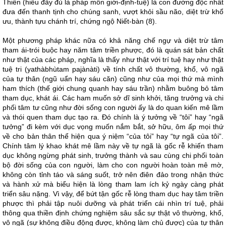
Thiền (hiểu đầy đủ là pháp môn giới-định-tuệ) là con đường độc nhất
đưa đến thanh tịnh cho chúng sanh, vượt khỏi sầu não, diệt trừ khổ
ưu, thành tựu chánh trí, chứng ngộ Niết-bàn (8).
Một phương pháp khác nữa có khả năng chế ngự và diệt trừ tâm
tham ái-trói buộc hay năm tâm triền phược, đó là quán sát bản chất
như thật của các pháp, nghĩa là thấy như thật với trí tuệ hay như thật
tuệ tri (yathàbhùtam pajànàti) về tính chất vô thường, khổ, vô ngã
của tự thân (ngũ uẩn hay sáu căn) cũng như của mọi thứ mà mình
ham thích (thế giới chung quanh hay sáu trần) nhằm buông bỏ tâm
tham dục, khát ái. Các ham muốn sở dĩ sinh khởi, tăng trưởng và chi
phối tâm tư cũng như đời sống con người ấy là do quan kiến mê lầm
và thói quen tham dục tạo ra. Đó chính là ý tưởng về “tôi” hay “ngã
tưởng” đi kèm với dục vọng muốn nắm bắt, sở hữu, ôm ấp mọi thứ
về cho bản thân thể hiện qua ý niệm “của tôi” hay “tự ngã của tôi”.
Chính tâm lý khao khát mê lầm này về tự ngã là gốc rễ khiến tham
dục không ngừng phát sinh, trưởng thành và sau cùng chi phối toàn
bộ đời sống của con người, làm cho con người hoàn toàn mê mờ,
không còn tỉnh táo và sáng suốt, trở nên điên đảo trong nhận thức
và hành xử mà biểu hiện là lòng tham lam ích kỷ ngày càng phát
triển sâu nặng. Vì vậy, để bứt tận gốc rễ lòng tham dục hay tâm triền
phược thì phải tập nuôi dưỡng và phát triển cái nhìn trí tuệ, phải
thông qua thiền định chứng nghiệm sâu sắc sự thật vô thường, khổ,
vô ngã (sự không điều động được, không làm chủ được) của tự thân