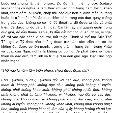
buộc gọi chung là triền phược. Do đó, tâm triền phược (cetaso
vinibandho) có nghĩa là tâm thức rơi vào tình trạng ham thích, khao
khát, tham đắm, ái luyến, chấp thủ các dục nên bị dính mắc, bị ràng
buộc, bị trói buộc bởi các dục, chìm đắm trong các dục, quay cuồng
trong các dục, không có cơ hội để thoát ra, để được tu tập và phát
triển, để được tự do và giải thoát. Cái tâm ấy chỉ quanh quẩn trong
dục giới, đổ đầy tham- sân-si, bị dẫn dắt bởi thói quen ích kỷ, vị ngã,
dễ rơi vào các hành vi sai trái, bất thiện. Chính vì thế mà Đức Thế
Tôn gọi vị Tỷ-kheo nào không đoạn trừ năm tâm triền phược thì
không đạt được sự lớn mạnh, trưởng thành, hưng thịnh trong Pháp
và Luật của Ngài, nghĩa là không có cơ hội để phát triển và hoàn
thiện về đạo đức, tâm linh và trí tuệ đưa đến giác ngộ. Bậc Giác ngộ
nhấn mạnh:
“Thế nào là năm tâm triền phược chưa được đoạn tận?
Chư Tỷ-kheo, ở đây, Tỷ-kheo đối với các dục, không phải không
tham ái, không phải không dục cầu, không phải không ái luyến,
không phải không khao khát, không phải không nhiệt tình, không
phải không khát ái. Chư Tỷ-kheo, vị Tỷ-kheo nào đối với các dục,
không phải không tham ái, không phải không dục cầu, không phải
không ái luyến, không phải không khao khát, không phải không nhiệt
tình, không phải không khát ái, tâm của vị ấy không hướng về nỗ lực,