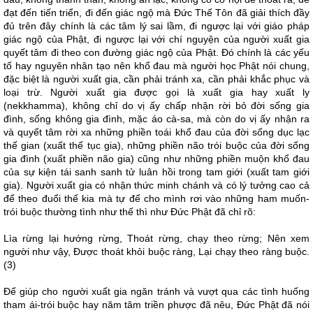
đạt đến tiến triển, đi đến giác ngộ mà Đức Thế Tôn đã giải thích đầy
đủ trên đây chính là các tâm lý sai lầm, đi ngược lại với giáo pháp
giác ngộ của Phật, đi ngược lại với chí nguyện của người xuất gia
quyết tâm đi theo con đường giác ngộ của Phật. Đó chính là các yếu
tố hay nguyên nhân tạo nên khổ đau mà người học Phật nói chung,
đặc biệt là người xuất gia, cần phải tránh xa, cần phải khắc phục và
loại trừ. Người xuất gia được gọi là xuất gia hay xuất ly
(nekkhamma), không chỉ do vị ấy chấp nhận rời bỏ đời sống gia
đình, sống không gia đình, mặc áo cà-sa, mà còn do vị ấy nhận ra
và quyết tâm rời xa những phiền toái khổ đau của đời sống dục lạc
thế gian (xuất thế tục gia), những phiền não trói buộc của đời sống
gia đình (xuất phiền não gia) cũng như những phiền muộn khổ đau
của sự kiện tái sanh sanh tử luân hồi trong tam giới (xuất tam giới
gia). Người xuất gia có nhận thức minh chánh và có lý tưởng cao cả
để theo đuổi thế kia mà tự để cho mình rơi vào những ham muốn-
trói buộc thường tình như thế thì như Đức Phật đã chỉ rõ:
Lìa rừng lại hướng rừng, Thoát rừng, chạy theo rừng; Nên xem
người như vậy, Được thoát khỏi buộc ràng, Lại chạy theo ràng buộc.
(3)
Để giúp cho người xuất gia ngăn tránh và vượt qua các tình huống
tham ái-trói buộc hay năm tâm triền phược đã nêu, Đức Phật đã nói