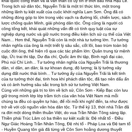
khai quốc công thần và là văn thần có uy tín ở thời đầu nhà Hậu Lê.
Trong lịch sử dân tộc, Nguyễn Trãi là một trí thức lớn, một trong
những lãnh tụ kiệt xuất của cuộc khởi nghĩa Lam Sơn. Ông đã có
những đóng góp to lớn trong việc vạch ra đường lối, chiến lược, sách
lược chống quân Minh, giải phóng dân tộc. Ông cũng là người có
công tổng kết, khái quát những vấn đề có tính quy luật của sự
nghiệp dựng nước và giữ nước trong điều kiện lịch sử cụ thể của Việt
Nam... Hơn thế, Nguyễn Trãi còn là một nhà tư tưởng lớn. Tư tưởng
nhân nghĩa của ông là một triết lý sâu sắc, cốt lõi, bao trùm toàn bộ
cuộc đời ông, thể hiện rõ qua các tác phẩm lớn: Quân trung từ mệnh
tập, Ức trai thi tập, Dư địa chí, Quốc âm thi tập, Bình ngô đại cáo,
Phú núi Chí Linh... Tư tưởng nhân nghĩa của Nguyễn Trãi là thương
dân, vì dân, an dân; là sự khoan dung, độ lượng; là lý tưởng xây
dựng đất nước thái bình... Tư tưởng ấy của Nguyễn Trãi là kết tinh
của tư tưởng thời đại, tinh hoa khí phách dân tộc, đã tạo nên dấu ấn
và có ảnh hưởng sâu sắc trong lịch sử tư tưởng Việt Nam.
Cùng với những giá trị to lớn về lịch sử, Côn Sơn - Kiếp Bạc còn lưu
giữ trong mình lớp lớp trầm tích của văn hóa Việt Nam mà mỗi
chúng ta đều có quyền tự hào, để rồi mỗi khi nghĩ đến, ta như được
trở về với cội nguồn văn hóa dân tộc. Từ thế kỷ 13, thời nhà Trần đã
ra đời một dòng thiền thuần Việt, do vua Trần Nhân Tông sáng lập.
Thiền phái Trúc Lâm có ba thiền sư kiệt xuất là: Ðệ nhất tổ - Ðiều
Ngự Giác Hoàng Trần Nhân Tông, Ðệ nhị tổ - Pháp Loa và Ðệ tam tổ
- Huyền Quang tôn giả đã từng về Côn Sơn hoằng dương thuyết