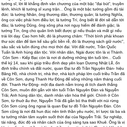
tướng sĩ, lời lẽ khẳng định văn chương của một bậc "đại bút", truyền
lệnh, khích lệ tướng sĩ xung trận... Ông là một bậc tướng gồm đủ tài
đức: là tướng Nhân, ông thương dân, thương quân; là tướng Nghĩa,
ông coi việc phải hơn điều lợi; là tướng Trí, ông biết lẽ đời sẽ dẫn tới
đâu; là tướng Dũng, ông xông pha nơi nguy hiểm để đánh giặc; là
tướng Tín, ông cho quân lính biết được gì nếu thuận và mất gì nếu
trái lời dạy. Cao hơn hết, đó là phương châm: "Thời bình phải khoan
thư sức dân để làm kế sâu gốc bền rễ, đó là thượng sách giữ nước",
sâu sắc và luôn đúng cho mọi thời đại. Với đất nước, Trần Quốc
Tuấn là Anh hùng dân tộc. Với nhân dân, Ngài được tôn là vị Thánh.
Côn Sơn - Kiếp Bạc còn là nơi di dưỡng những tên tuổi lớn... Cuối
thế kỷ 14, sau khi giúp triều đình dẹp yên loạn Dương Nhật Lễ, ổn
định triều chính và đất nước, quan Ðại tư đồ Trần Nguyên Ðán- hiệu
Băng Hồ, nhà chính trị, nhà thơ, nhà kịch pháp lớn cuối triều Trần đã
về Côn Sơn, dựng Thanh Hư Ðộng để sống những năm tháng cuối
đời. Thanh Hư Ðộng- một địa danh nằm trong di tích danh thắng
Côn Sơn, muôn đời gắn với tên tuổi Trần Nguyên Ðán và Nguyễn
Trãi, Anh hùng dân tộc, danh nhân văn hóa thế giới. Chính ở Côn
Sơn, từ thuở ấu thơ, Nguyễn Trãi đã gắn bó tha thiết với núi rừng
Côn Sơn cùng ông ngoại là quan Ðại tư đồ Trần Nguyên Ðán. Côn
Sơn cũng là nơi đã hun đúc nên tinh thần yêu nước, trí lược tài ba và
tư tưởng nhân tâm xuyên suốt thời đại của Nguyễn Trãi. Sự nghiệp,
tài năng, đức độ và nhân cách của ông sáng tựa sao Khuê. Ông là vị