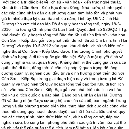
Với các giá trị đặc biệt về lịch sử - văn hóa - kiến trúc nghệ thuật,
Khu di tích Côn Sơn - Kiếp Bạc được Ðảng, Nhà nước, chính quyền
các cấp cùng nhân dân địa phương quan tâm bảo tồn và phát huy
giá trị nhiều thập kỷ qua. Sau nhiều năm, Tỉnh ủy, UBND tỉnh Hải
Dương tích cực chỉ đạo lập Ðồ án quy hoạch tổng thể, ngày 18-6-
2010 Thủ tướng Chính phủ đã ban hành Quyết định số 920/QÐ-TTg,
phê duyệt "Quy hoạch tổng thể Bảo tồn Khu di tích lịch sử - văn hóa
Côn Sơn - Kiếp Bạc gắn với phát triển du lịch thị xã Chí Linh, tỉnh Hải
Dương" và ngày 10-5-2012 vừa qua, khu di tích lịch sử và kiến trúc
nghệ thuật Côn Sơn - Kiếp Bạc, được Thủ tướng Chính phủ quyết
định xếp hạng là di tích quốc gia đặc biệt. Ðây là một quyết định vô
cùng ý nghĩa và rất quan trọng: Khẳng định vị thế cùng giá trị của cả
quần thể di tích, đồng thời là căn cứ pháp lý quan trọng để tăng
cường quản lý, nghiên cứu, đầu tư và định hướng phát triển đối với
Côn Sơn - Kiếp Bạc trong giai đoạn hiện nay và trong tương lai. Ðể
quản lý và thực hiện tốt Quy hoạch tổng thể bảo tồn Khu di tích lịch
sử - văn hóa Côn Sơn - Kiếp Bạc gắn với phát triển du lịch và bảo
tồn khu di tích quốc gia đặc biệt, Ðảng bộ và nhân dân Hải Dương
đã và đang nhận được sự ủng hộ cao của các bộ, ban, ngành Trung
ương và địa phương trong triển khai thực hiện tích cực các công việc
theo nội dung quy hoạch được duyệt, cụ thể hóa các tiêu chí về quy
mô các công trình, hình thức kiến trúc, về hạ tầng cơ sở, tiếp tục
nghiên cứu, bổ sung làm phong phú thêm các giá trị văn hóa vật thể
và phi vật thể của quần thể di tích, làm nổi bật sự liên kết của quần