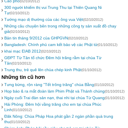
Cáo phó
(02/10/2012)
300 người khiếm thị vui Trung Thu tại Thiên Quang Ni
Tự
(02/10/2012)
Tướng mạo dị thường của các ông vua Việt
(02/10/2012)
Những câu chuyện bên trong những công ty sản xuất đồ chay
giả
(02/10/2012)
Bản tin tháng 9/2012 của GHPGVN
(02/10/2012)
Bangladesh: Chính phủ cam kết bảo vệ các Phật tử
(01/10/2012)
khai mạc EIAB 2012
(02/10/2012)
GĐPT Từ Tân tổ chức Đêm hội trăng rằm tại chùa Từ
Tân
(02/10/2012)
Trung thu, trẻ quê lên chùa chép kinh Phật
(01/10/2012)
Những tin cũ hơn
Tưng bừng, rộn ràng "Tết trông trăng" chùa Bằng
(01/10/2012)
Họp báo & ra mắt đoàn làm Phim Phật và Thánh chúng
(01/10/2012)
Ngày cuối Trai đàn sản nạn, thai nhi tại chùa Từ Quang
(01/10/2012)
Hải Phòng: Đêm hội vầng trăng cho em tại chùa Phúc
Linh
(01/10/2012)
Đăk Nông: Chùa Pháp Hoa phát gần 2 ngàn phần quà trung
thu
(01/10/2012)