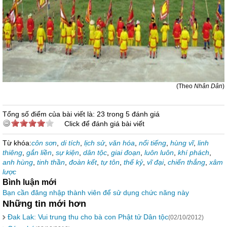
(Theo
Nhân Dân
)
Tổng số điểm của bài viết là: 23 trong 5 đánh giá
Click để đánh giá bài viết
Từ khóa:
côn sơn
,
di tích
,
lịch sử
,
văn hóa
,
nổi tiếng
,
hùng vĩ
,
linh
thiêng
,
gắn liền
,
sự kiện
,
dân tộc
,
giai đoạn
,
luôn luôn
,
khí phách
,
anh hùng
,
tinh thần
,
đoàn kết
,
tự tôn
,
thế kỷ
,
vĩ đại
,
chiến thắng
,
xâm
lược
Bình luận mới
Bạn cần đăng nhập thành viên để sử dụng chức năng này
Những tin mới hơn
Đak Lak: Vui trung thu cho bà con Phật tử Dân tộc
(02/10/2012)