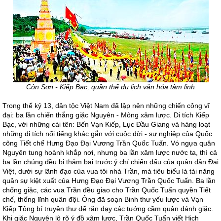
Côn Sơn - Kiếp Bạc, quần thể du lịch văn hóa tâm linh
Trong thế kỷ 13, dân tộc Việt Nam đã lập nên những chiến công vĩ
đại: ba lần chiến thắng giặc Nguyên - Mông xâm lược. Di tích Kiếp
Bạc, với những cái tên: Bến Vạn Kiếp, Lục Ðầu Giang và hàng loạt
những di tích nổi tiếng khác gắn với cuộc đời - sự nghiệp của Quốc
công Tiết chế Hưng Ðạo Ðại Vương Trần Quốc Tuấn. Vó ngựa quân
Nguyên tung hoành khắp nơi, nhưng ba lần xâm lược nước ta, thì cả
ba lần chúng đều bị thảm bại trước ý chí chiến đấu của quân dân Ðại
Việt, dưới sự lãnh đạo của vua tôi nhà Trần, mà tiêu biểu là tài năng
quân sự kiệt xuất của Hưng Ðạo Ðại Vương Trần Quốc Tuấn. Ba lần
chống giặc, các vua Trần đều giao cho Trần Quốc Tuấn quyền Tiết
chế, thống lĩnh quân đội. Ông đã soạn Binh thư yếu lược và Vạn
Kiếp Tông bí truyền thư để răn dạy các tướng cầm quân đánh giặc.
Khi giặc Nguyên lộ rõ ý đồ xâm lược, Trần Quốc Tuấn viết Hịch