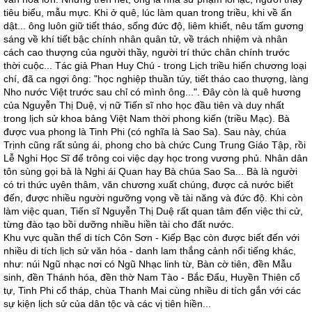
tiêu biểu, mẫu mực. Khi ở quê, lúc làm quan trong triều, khi về ẩn
dật... ông luôn giữ tiết tháo, sống đức độ, liêm khiết, nêu tấm gương
sáng về khí tiết bậc chính nhân quân tử, về trách nhiệm và nhân
cách cao thượng của người thầy, người trí thức chân chính trước
thời cuộc... Tác giả Phan Huy Chú - trong Lịch triều hiến chương loại
chí, đã ca ngợi ông: "học nghiệp thuần túy, tiết tháo cao thượng, làng
Nho nước Việt trước sau chỉ có mình ông...". Ðây còn là quê hương
của Nguyễn Thị Duệ, vị nữ Tiến sĩ nho học đầu tiên và duy nhất
trong lịch sử khoa bảng Việt Nam thời phong kiến (triều Mạc). Bà
được vua phong là Tinh Phi (có nghĩa là Sao Sa). Sau này, chúa
Trịnh cũng rất sủng ái, phong cho bà chức Cung Trung Giáo Tập, rồi
Lễ Nghi Học Sĩ để trông coi việc dạy học trong vương phủ. Nhân dân
tôn sùng gọi bà là Nghi ái Quan hay Bà chúa Sao Sa... Bà là người
có tri thức uyên thâm, văn chương xuất chúng, được cả nước biết
đến, được nhiều người ngưỡng vọng về tài năng và đức độ. Khi còn
làm việc quan, Tiến sĩ Nguyễn Thị Duệ rất quan tâm đến việc thi cử,
từng đào tạo bồi dưỡng nhiều hiền tài cho đất nước.
Khu vực quần thể di tích Côn Sơn - Kiếp Bạc còn được biết đến với
nhiều di tích lịch sử văn hóa - danh lam thắng cảnh nổi tiếng khác,
như: núi Ngũ nhạc nơi có Ngũ Nhạc linh từ, Bàn cờ tiên, đền Mẫu
sinh, đền Thánh hóa, đền thờ Nam Tào - Bắc Ðẩu, Huyền Thiên cổ
tự, Tinh Phi cổ tháp, chùa Thanh Mai cùng nhiều di tích gắn với các
sự kiện lịch sử của dân tộc và các vị tiên hiền...