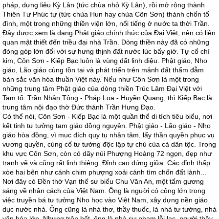
pháp, dựng liêu Kỳ Lân (tức chùa nhỏ Kỳ Lân), rồi mở rộng thành
Thiên Tư Phúc tự (tức chùa Hun hay chùa Côn Sơn) thành chốn tổ
đình, một trong những thiền viện lớn, nổi tiếng ở nước ta thời Trần.
Ðây được xem là dạng Phật giáo chính thức của Ðại Việt, nên có liên
quan mật thiết đến triều đại nhà Trần. Dòng thiền này đã có những
đóng góp lớn đối với sự hưng thịnh đất nước lúc bấy giờ. Tự cổ chí
kim, Côn Sơn - Kiếp Bạc luôn là vùng đất linh diệu. Phật giáo, Nho
giáo, Lão giáo cùng tồn tại và phát triển trên mảnh đất thấm đẫm
bản sắc văn hóa thuần Việt này. Nếu như Côn Sơn là một trong
những trung tâm Phật giáo của dòng thiền Trúc Lâm Ðại Việt với
Tam tổ: Trần Nhân Tông - Pháp Loa - Huyền Quang, thì Kiếp Bạc là
trung tâm nội đạo thờ Ðức thánh Trần Hưng Ðạo.
Có thể nói, Côn Sơn - Kiếp Bạc là một quần thể di tích tiêu biểu, nơi
kết tinh tư tưởng tam giáo đồng nguyên. Phật giáo - Lão giáo - Nho
giáo hòa đồng, vì mục đích quy tụ nhân tâm, lấy thần quyền phục vụ
vương quyền, củng cố tư tưởng độc lập tự chủ của cả dân tộc. Trong
khu vực Côn Sơn, còn có dãy núi Phượng Hoàng 72 ngọn, đẹp như
tranh vẽ và cũng rất linh thiêng. Ðỉnh cao đứng giữa. Các đỉnh thấp
xòe hai bên như cánh chim phượng xoải cánh tìm chốn đất lành...
Nơi đây có Ðền thờ Vạn thế sư biểu Chu Văn An, một tấm gương
sáng về nhân cách của Việt Nam. Ông là người có công lớn trong
việc truyền bá tư tưởng Nho học vào Việt Nam, xây dựng nền giáo
dục nước nhà. Ông cũng là nhà thơ, thầy thuốc, là nhà tư tưởng, nhà
văn hóa lớn. Nhưng trên hết, ông là nhà sư phạm lỗi lạc, người thầy