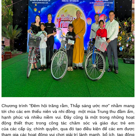
Chương trình "Đêm hội trăng rằm, Thắp sáng ước mơ" nhằm mang
tới cho các em thiếu niên và nhi đồng một mùa Trung thu đầm ấm,
hạnh phúc và nhiều niềm vui. Đây cũng là một trong những hoạt
động thiết thực trong công tác chăm sóc và giáo dục trẻ em
của các cấp ủy, chính quyền, qua đó tạo điều kiện để các em được
tham gia các hoạt động vui chơi giải trí lành mạnh, bổ ích, tạo động