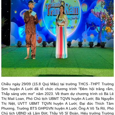
Chiều ngày 29/09 (15.8 Quý Mão) tại trường THCS -THPT Trường
Sơn huyện A Lưới đã tổ chức chương trình "Đêm hội trăng rằm,
Thắp sáng ước mơ" năm 2023. Về tham dự chương trình có Bà Lê
Thị Mail Loan, Phó Chủ tịch UBMT TQVN huyện A Lưới; Bà Nguyễn
Thị Niệt, UVTT UBMT TQVN huyện A Lưới; Đại đức Thích Tâm
Phương, Trưởng BTS GHPGVN huyện A Lưới; Ông A Vô Ta Rô, Phó
Chủ tịch UBND xã Lâm Đớt; Thầy Võ Sĩ Đoàn, Hiệu trưởng Trường