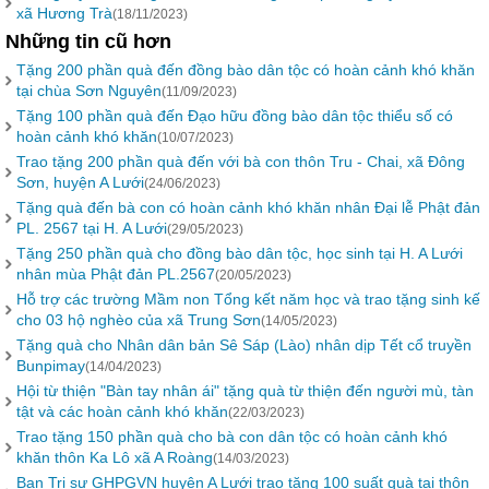
xã Hương Trà
(18/11/2023)
Những tin cũ hơn
Tặng 200 phần quà đến đồng bào dân tộc có hoàn cảnh khó khăn
tại chùa Sơn Nguyên
(11/09/2023)
Tặng 100 phần quà đến Đạo hữu đồng bào dân tộc thiểu số có
hoàn cảnh khó khăn
(10/07/2023)
Trao tặng 200 phần quà đến với bà con thôn Tru - Chai, xã Đông
Sơn, huyện A Lưới
(24/06/2023)
Tặng quà đến bà con có hoàn cảnh khó khăn nhân Đại lễ Phật đản
PL. 2567 tại H. A Lưới
(29/05/2023)
Tặng 250 phần quà cho đồng bào dân tộc, học sinh tại H. A Lưới
nhân mùa Phật đản PL.2567
(20/05/2023)
Hỗ trợ các trường Mầm non Tổng kết năm học và trao tặng sinh kế
cho 03 hộ nghèo của xã Trung Sơn
(14/05/2023)
Tặng quà cho Nhân dân bản Sê Sáp (Lào) nhân dịp Tết cổ truyền
Bunpimay
(14/04/2023)
Hội từ thiện "Bàn tay nhân ái" tặng quà từ thiện đến người mù, tàn
tật và các hoàn cảnh khó khăn
(22/03/2023)
Trao tặng 150 phần quà cho bà con dân tộc có hoàn cảnh khó
khăn thôn Ka Lô xã A Roàng
(14/03/2023)
Ban Trị sự GHPGVN huyện A Lưới trao tặng 100 suất quà tại thôn