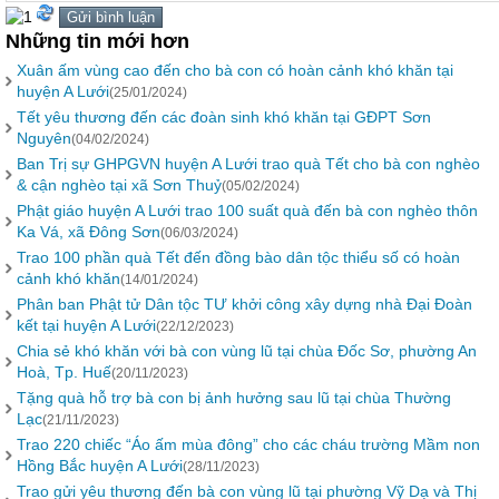
Những tin mới hơn
Xuân ấm vùng cao đến cho bà con có hoàn cảnh khó khăn tại
huyện A Lưới
(25/01/2024)
Tết yêu thương đến các đoàn sinh khó khăn tại GĐPT Sơn
Nguyên
(04/02/2024)
Ban Trị sự GHPGVN huyện A Lưới trao quà Tết cho bà con nghèo
& cận nghèo tại xã Sơn Thuỷ
(05/02/2024)
Phật giáo huyện A Lưới trao 100 suất quà đến bà con nghèo thôn
Ka Vá, xã Đông Sơn
(06/03/2024)
Trao 100 phần quà Tết đến đồng bào dân tộc thiểu số có hoàn
cảnh khó khăn
(14/01/2024)
Phân ban Phật tử Dân tộc TƯ khởi công xây dựng nhà Đại Đoàn
kết tại huyện A Lưới
(22/12/2023)
Chia sẻ khó khăn với bà con vùng lũ tại chùa Đốc Sơ, phường An
Hoà, Tp. Huế
(20/11/2023)
Tặng quà hỗ trợ bà con bị ảnh hưởng sau lũ tại chùa Thường
Lạc
(21/11/2023)
Trao 220 chiếc “Áo ấm mùa đông” cho các cháu trường Mầm non
Hồng Bắc huyện A Lưới
(28/11/2023)
Trao gửi yêu thương đến bà con vùng lũ tại phường Vỹ Dạ và Thị