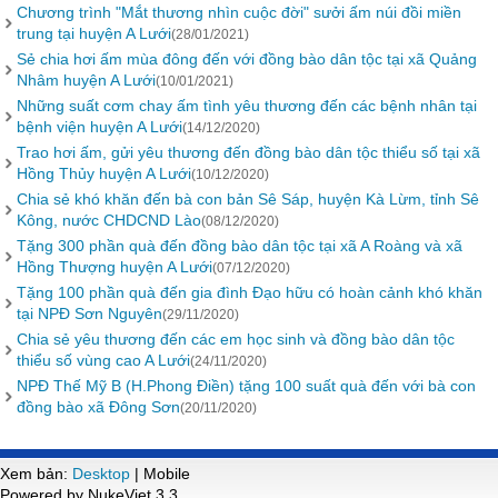
Chương trình "Mắt thương nhìn cuộc đời" sưởi ấm núi đồi miền
trung tại huyện A Lưới
(28/01/2021)
Sẻ chia hơi ấm mùa đông đến với đồng bào dân tộc tại xã Quảng
Nhâm huyện A Lưới
(10/01/2021)
Những suất cơm chay ấm tình yêu thương đến các bệnh nhân tại
bệnh viện huyện A Lưới
(14/12/2020)
Trao hơi ấm, gửi yêu thương đến đồng bào dân tộc thiểu số tại xã
Hồng Thủy huyện A Lưới
(10/12/2020)
Chia sẻ khó khăn đến bà con bản Sê Sáp, huyện Kà Lừm, tỉnh Sê
Kông, nước CHDCND Lào
(08/12/2020)
Tặng 300 phần quà đến đồng bào dân tộc tại xã A Roàng và xã
Hồng Thượng huyện A Lưới
(07/12/2020)
Tặng 100 phần quà đến gia đình Đạo hữu có hoàn cảnh khó khăn
tại NPĐ Sơn Nguyên
(29/11/2020)
Chia sẻ yêu thương đến các em học sinh và đồng bào dân tộc
thiểu số vùng cao A Lưới
(24/11/2020)
NPĐ Thế Mỹ B (H.Phong Điền) tặng 100 suất quà đến với bà con
đồng bào xã Đông Sơn
(20/11/2020)
Xem bản:
Desktop
| Mobile
Powered by NukeViet 3.3.