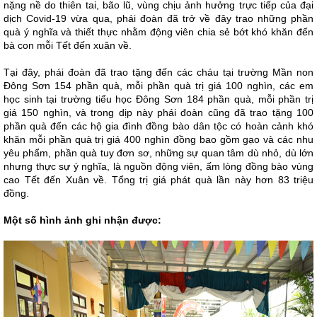
nặng nề do thiên tai, bão lũ, vùng chịu ảnh hưởng trực tiếp của đại
dịch Covid-19 vừa qua, phái đoàn đã trở về đây trao những phần
quà ý nghĩa và thiết thực nhằm động viên chia sẻ bớt khó khăn đến
bà con mỗi Tết đến xuân về.
Tại đây, phái đoàn đã trao tặng đến các cháu tại trường Mần non
Đông Sơn 154 phần quà, mỗi phần quà trị giá 100 nghìn, các em
học sinh tại trường tiểu học Đông Sơn 184 phần quà, mỗi phần trị
giá 150 nghìn, và trong dịp này phái đoàn cũng đã trao tặng 100
phần quà đến các hộ gia đình đồng bào dân tộc có hoàn cảnh khó
khăn mỗi phần quà trị giá 400 nghìn đồng bao gồm gạo và các nhu
yêu phẩm, phần quà tuy đơn sơ, những sự quan tâm dù nhỏ, dù lớn
nhưng thực sự ý nghĩa, là nguồn động viên, ấm lòng đồng bào vùng
cao Tết đến Xuân về. Tổng trị giá phát quà lần này hơn 83 triệu
đồng.
Một số hình ảnh ghi nhận được: