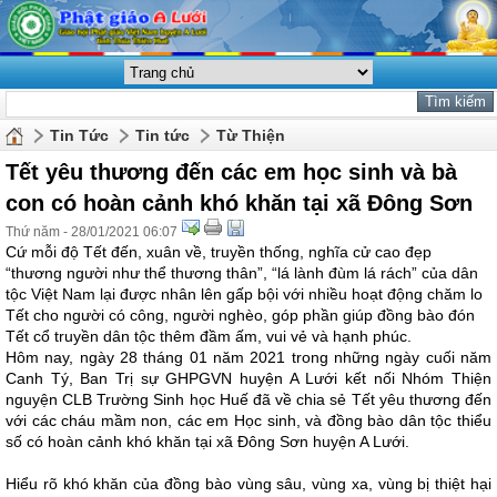
Tin Tức
Tin tức
Từ Thiện
Tết yêu thương đến các em học sinh và bà
con có hoàn cảnh khó khăn tại xã Đông Sơn
Thứ năm - 28/01/2021 06:07
Cứ mỗi độ Tết đến, xuân về, truyền thống, nghĩa cử cao đẹp
“thương người như thể thương thân”, “lá lành đùm lá rách” của dân
tộc Việt Nam lại được nhân lên gấp bội với nhiều hoạt động chăm lo
Tết cho người có công, người nghèo, góp phần giúp đồng bào đón
Tết cổ truyền dân tộc thêm đầm ấm, vui vẻ và hạnh phúc.
Hôm nay, ngày 28 tháng 01 năm 2021 trong những ngày cuối năm
Canh Tý, Ban Trị sự GHPGVN huyện A Lưới kết nối Nhóm Thiện
nguyện CLB Trường Sinh học Huế đã về chia sẻ Tết yêu thương đến
với các cháu mầm non, các em Học sinh, và đồng bào dân tộc thiểu
số có hoàn cảnh khó khăn tại xã Đông Sơn huyện A Lưới.
Hiểu rõ khó khăn của đồng bào vùng sâu, vùng xa, vùng bị thiệt hại