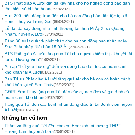
BTS Phật giáo A Lưới đặt đá xây nhà cho hộ nghèo đồng bào dân
tộc thiểu số bị hỏa hoạn
(05/04/2021)
Hơn 200 triệu đồng trao đến cho bà con đồng bào dân tộc tại xã
Hồng Thủy và Trung Sơn
(06/04/2021)
Lễ đặt đá xây dựng nhà tình thương tại thôn Pi Ây 2, xã Quảng
Nhâm, huyện A Lưới
(17/04/2021)
Tặng 30 suất quà và phát cháo cho bà con đồng bào nhân ngày
Đức Phật nhập Niết bàn 15.02 ÂL
(27/03/2021)
BTS Phật giáo A Lưới tặng quà Tết cho người khiếm thị - khuyết tật
tại xã Hương Vinh
(11/02/2021)
Ấm áp "Tết yêu thương" đến với đồng bào dân tộc có hoàn cảnh
khó khăn tại A Lưới
(01/02/2021)
Ban Trị sự Phật giáo A Lưới tặng quà tết cho bà con có hoàn cảnh
khó khăn tại xã Sơn Thủy
(08/02/2021)
GĐPT Sơn Thủy tặng quà Tết đến các cụ neo đơn và gia đình có
hoàn cảnh khó khăn
(09/02/2021)
Tặng quà Tết đến các bệnh nhân đang điều trị tại Bệnh viện huyện
A Lưới
(28/01/2021)
Những tin cũ hơn
Thăm và tặng quà Tết đến các em Học sinh tại trường THPT
Hương Lâm huyện A Lưới
(28/01/2021)