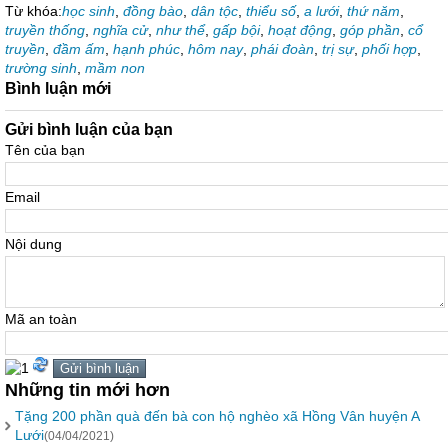
Từ khóa:
học sinh
,
đồng bào
,
dân tộc
,
thiểu số
,
a lưới
,
thứ năm
,
truyền thống
,
nghĩa cử
,
như thể
,
gấp bội
,
hoạt động
,
góp phần
,
cổ
truyền
,
đầm ấm
,
hạnh phúc
,
hôm nay
,
phái đoàn
,
trị sự
,
phối hợp
,
trường sinh
,
mầm non
Bình luận mới
Gửi bình luận của bạn
Tên của bạn
Email
Nội dung
Mã an toàn
Những tin mới hơn
Tặng 200 phần quà đến bà con hộ nghèo xã Hồng Vân huyện A
Lưới
(04/04/2021)