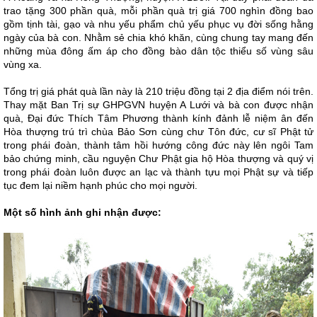
trao tặng 300 phần quà, mỗi phần quà trị giá 700 nghìn đồng bao
gồm tịnh tài, gạo và nhu yếu phẩm chủ yếu phục vụ đời sống hằng
ngày của bà con. Nhằm sẻ chia
khó khăn, cùng chung tay mang đến
những mùa đông ấm áp cho đồng bào dân tộc thiểu số vùng sâu
vùng xa.
Tổng trị giá phát quà lần này là 210 triệu đồng tại 2 địa điểm nói trên.
Thay mặt Ban Trị sự GHPGVN huyện A Lưới và bà con được nhận
quà, Đại đức Thích Tâm Phương thành kính đảnh lễ niệm ân đến
Hòa thượng trú trì chùa Bảo Sơn cùng chư Tôn đức, cư sĩ Phật tử
trong phái đoàn, thành tâm hồi hướng công đức này lên ngôi Tam
bảo chứng minh, cầu nguyện Chư Phật gia hộ Hòa thượng và quý vị
trong phái đoàn luôn được an lạc và thành tựu mọi Phật sự và tiếp
tục đem lại niềm hạnh phúc cho mọi người.
Một số hình ảnh ghi nhận được: