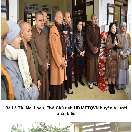
Bà Lê Thị Mai Loan, Phó Chủ tịch UB MTTQVN huyện A Lưới
phát biểu