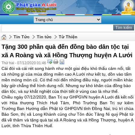
Tin Tức
Tin tức
Từ Thiện
Tặng 300 phần quà đến đồng bào dân tộc tại
xã A Roàng và xã Hồng Thượng huyện A Lưới
Thứ hai - 07/12/2020 01:46
Cái đói và cái rét song hành như một giai điệu khó thấu cảm nổi, tất
cả những gì của mùa đông miền cao A Lưới như kết tụ, dồn vào tấm
mền mỏng mòn cũ. Có thể nói đến những điều này, người miền khác
bây giờ chẳng thể hình dung nổi. Nhưng sự khó khăn của đồng bào
dân tộc, và sự khắt nghiệt của thời tiết ở vùng cao là như thế.
Chiều ngày 07/12/2020, Ban Trị sự GHPGVN huyện A Lưới đã kết nối
với Hòa thượng Thích Huệ Tâm, Phó Trưởng Ban Trị sự kiêm
Trưởng Ban Hướng dẫn Phật tử GHPGVN tỉnh Đồng Nai, trú trì chùa
Bảo Sơn, thị xã Long Khánh cùng chư Tôn đức Tăng Ni quý Phật tử
đã về thăm và tặng quà tại xã A Roàng và xã Hồng Thượng, huyện A
Lưới, tỉnh Thừa Thiên Huế.