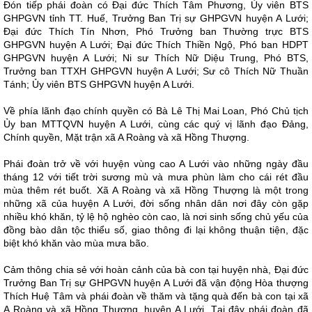
Đón tiếp phái đoàn có Đại đức Thích Tâm Phương, Ủy viên BTS
GHPGVN tỉnh TT. Huế, Trưởng Ban Trị sự GHPGVN huyện A Lưới;
Đại đức Thích Tín Nhơn, Phó Trưởng ban Thường trực BTS
GHPGVN huyện A Lưới; Đại đức Thích Thiền Ngộ, Phó ban HDPT
GHPGVN huyện A Lưới; Ni sư Thích Nữ Diệu Trung, Phó BTS,
Trưởng ban TTXH GHPGVN huyện A Lưới; Sư cô Thích Nữ Thuần
Tánh; Ủy viên BTS GHPGVN huyện A Lưới.
Về phía lãnh đạo chính quyền có Bà Lê Thị Mai Loan, Phó Chủ tịch
Ủy ban MTTQVN huyện A Lưới, cùng các quý vị lãnh đạo Đảng,
Chính quyền, Mặt trận xã A Roàng và xã Hồng Thượng.
Phái đoàn trở về với huyện vùng cao A Lưới vào những ngày đầu
tháng 12 với tiết trời sương mù và mưa phùn làm cho cái rét đầu
mùa thêm rét buốt. Xã A Roàng và xã Hồng Thượng là một trong
những xã của huyện A Lưới, đời sống nhân dân nơi đây còn gặp
nhiều khó khăn, tỷ lệ hộ nghèo còn cao, là nơi sinh sống chủ yếu của
đồng bào dân tộc thiểu số, giao thông đi lại không thuận tiện, đặc
biệt khó khăn vào mùa mưa bão.
Cảm thông chia sẻ với hoàn cảnh của bà con tại huyện nhà, Đại đức
Trưởng Ban Trị sự GHPGVN huyện A Lưới đã vận động Hòa thượng
Thích Huệ Tâm và phái đoàn về thăm và tặng quà đến bà con tại xã
A Roàng và xã Hồng Thượng, huyện A Lưới. Tại đây phái đoàn đã