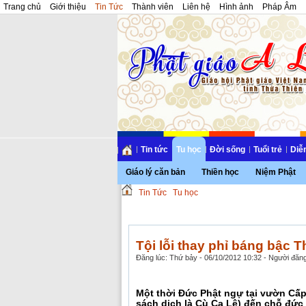
Trang chủ
Giới thiệu
Tin Tức
Thành viên
Liên hệ
Hình ảnh
Pháp Âm
Tin tức
Tu học
Đời sống
Tuổi trẻ
Diễ
Giáo lý căn bản
Thiền học
Niệm Phật
Tin Tức
Tu học
Tội lỗi thay phỉ báng bậc 
Đăng lúc: Thứ bảy - 06/10/2012 10:32 - Người đăng
Một thời Đức Phật ngự tại vườn Cấp
sách dịch là Cù Ca Lê) đến chỗ đức P