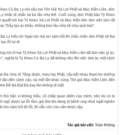
 Kheo Cù Ba Ly nói xấu hai Tôn Giả Xá Lợi Phất và Mục Kiền Liên, đức
y nhắc đi nhắc lại ba lần như thế. Cuối cùng, đức Phật bảo Tỳ Kheo
t quyết nói hai Tỳ Kheo Xá Lợi Phất và Mục Kiền liên làm việc làm rất
“Nay Thầy tạo ác khẩu, không bao lâu nữa sẽ chịu quả báo”.
Ba Ly hiểu lời Ngài nói mà xin sám hối thì chắc chắn đức Phật sẽ tha
ạy rồi lui đi.
ng nói rõ hai Tỳ Kheo Xá Lợi Phất và Mục Kiền Liên đã làm việc gì ác,
ành”, nghĩa là Tỳ Kheo Cù Ba Ly đã không nêu lên việc làm ác một cách
t Đa chia rẽ Tăng đoàn, mưu hại Phật, cấu kết nhau tham lợi dưỡng
t lần đến cảnh cáo, và một lần khác cùng Tôn giả Mục Kiền Liên đến
he Đề Bà Đạt Đa bay lên không đi mất.
âm thù hằn vì không hiểu, cố chấp quan điểm của mình, nên dù có bị
h ngộ được sự lỗi lầm; giả thử khi đang bị bệnh ung nhọt ngặt nghèo
cho sám hối tội lỗi, thì vẫn còn cứu vãn được vậy.
Tác giả bài viết:
Toàn Không