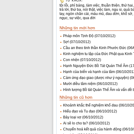
TỪ KHÓA:
tội lỗi
,
phỉ báng
,
làm việc
,
thuần thiện
,
thứ hai
trả lời
,
thứ ba
,
nói thật
,
việc làm
,
ngu si
,
quả b
tay
,
ngón chân cái
,
máu mủ
,
đau đớn
,
khổ sở
,
ngục
,
sự việc
,
qua đời
Những tin mới hơn
Pháp môn Tịnh Độ
(07/10/2012)
Sợ!
(07/10/2012)
Cầu an theo tinh thần Kinh Phước Đức
(06
Kinh nghiệm tu tập của Đức Phật qua Kinh
Con nhện
(07/10/2012)
Hạnh Nguyện Đức Bồ Tát Quán Thế Âm
(1
Hạnh của biển và hạnh của tâm
(06/10/201
Cảm ứng đạo giao (được như ý nguyện)
(0
Mười điều tâm niệm
(06/10/2012)
Hình tượng Bồ tát Quán Thế Âm và vấn đề b
Những tin cũ hơn
Khoảnh khắc thể nghiệm khổ đau
(06/10/2
Hiểu đạo và Tu đạo
(06/10/2012)
Bảy loại vợ
(06/10/2012)
Ai sẽ lo cho ta?
(06/10/2012)
Chuyển hoá kết quả của hành động
(06/10