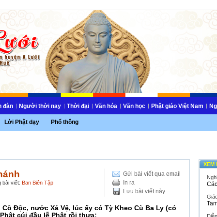
n đàn
Người thời nay
Thời đại
Văn hóa
Văn học
Phật giáo Việt Nam
Ng
Lời Phật dạy
Phổ thông
XEM 
Thánh
Gửi bài viết qua email
Ngh
In ra
 bài viết:
Ban Biên Tập
Các
Lưu bài viết này
Giáo
Tam
 Cô Độc, nước Xá Vệ, lúc ấy có Tỳ Kheo Cù Ba Ly (có
hật cúi đầu lễ Phật rồi thưa:
Diễ