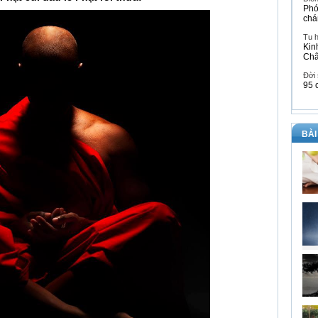
Phó
chá
Tu 
Kin
Ch
Đời
95 
BÀI