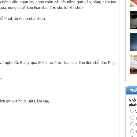
ần bằng đầu ngón tay ngón chân cái, tới bằng quả đào, bằng nắm tay.
quá, nóng quá!” kêu than đau đớn cho tới khi chết!
ễ Phật, rồi vị thứ nhất thưa:
và nghe Cù Ba Ly qua đời chưa được bao lâu, liền đến chỗ đức Phật,
u?
THĂ
Nhờ 
ách ghi địa ngục Bát Đàm Ma).
phat
S
T
T
T