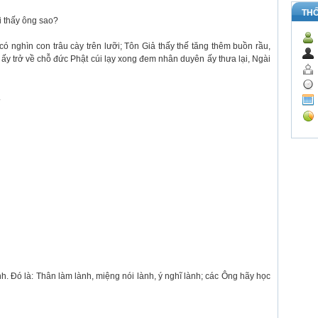
TH
i thấy ông sao?
có nghìn con trâu cày trên lưỡi; Tôn Giả thấy thế tăng thêm buồn rầu,
c ấy trở về chỗ đức Phật cúi lạy xong đem nhân duyên ấy thưa lại, Ngài
.
. Đó là: Thân làm lành, miệng nói lành, ý nghĩ lành; các Ông hãy học