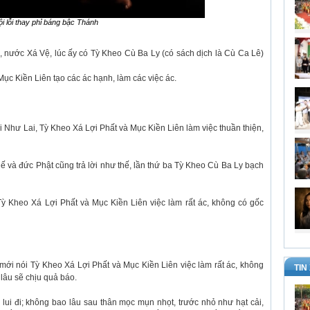
ội lỗi thay phỉ báng bậc Thánh
 nước Xá Vệ, lúc ấy có Tỳ Kheo Cù Ba Ly (có sách dịch là Cù Ca Lê)
Mục Kiền Liên tạo các ác hạnh, làm các việc ác.
ới Như Lai, Tỳ Kheo Xá Lợi Phất và Mục Kiền Liên làm việc thuần thiện,
ế và đức Phật cũng trả lời như thế, lần thứ ba Tỳ Kheo Cù Ba Ly bạch
Tỳ Kheo Xá Lợi Phất và Mục Kiền Liên việc làm rất ác, không có gốc
i mới nói Tỳ Kheo Xá Lợi Phất và Mục Kiền Liên việc làm rất ác, không
TIN
 lâu sẽ chịu quả báo.
 lui đi; không bao lâu sau thân mọc mụn nhọt, trước nhỏ như hạt cải,