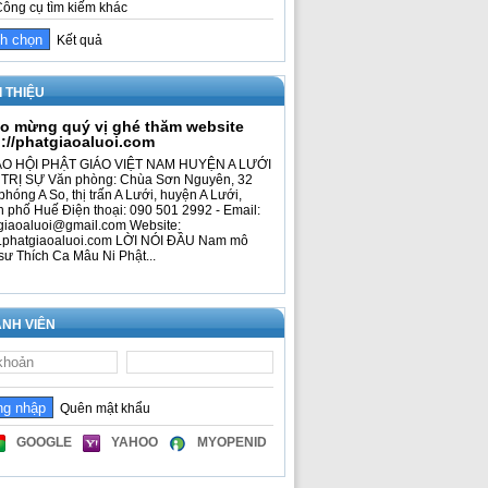
ông cụ tìm kiếm khác
Kết quả
I THIỆU
o mừng quý vị ghé thăm website
p://phatgiaoaluoi.com
O HỘI PHẬT GIÁO VIỆT NAM HUYỆN A LƯỚI
TRỊ SỰ Văn phòng: Chùa Sơn Nguyên, 32
phóng A So, thị trấn A Lưới, huyện A Lưới,
h phố Huế Điện thoại: 090 501 2992 - Email:
giaoaluoi@gmail.com Website:
phatgiaoaluoi.com LỜI NÓI ĐẦU Nam mô
sư Thích Ca Mâu Ni Phật...
NH VIÊN
Quên mật khẩu
GOOGLE
YAHOO
MYOPENID