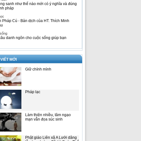
ng sanh như thế nào mới có ý nghĩa và đúng
nh pháp
học
h Pháp Cú - Bản dịch của HT. Thích Minh
âu
 sống
câu danh ngôn cho cuộc sống giúp bạn
 VIẾT MỚI
Giữ chính mình
Pháp lạc
Làm thiện nhiều, tâm ngạo
mạn vẫn đọa súc sinh
Phật giáo Liên xã A Lưới dâng