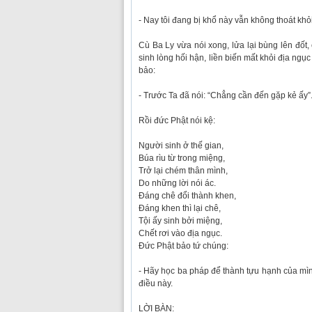
- Nay tôi đang bị khổ này vẫn không thoát khỏ
Cù Ba Ly vừa nói xong, lửa lại bùng lên đốt, 
sinh lòng hối hận, liền biến mất khỏi địa ngụ
bảo:
- Trước Ta đã nói: “Chẳng cần đến gặp kẻ ấy”
Rồi đức Phật nói kệ:
Người sinh ở thế gian,
Búa rìu từ trong miệng,
Trở lại chém thân mình,
Do những lời nói ác.
Đáng chê đổi thành khen,
Đáng khen thì lại chê,
Tội ấy sinh bởi miệng,
Chết rơi vào địa ngục.
Đức Phật bảo tứ chúng:
- Hãy học ba pháp để thành tựu hạnh của mình
điều này.
LỜI BÀN: