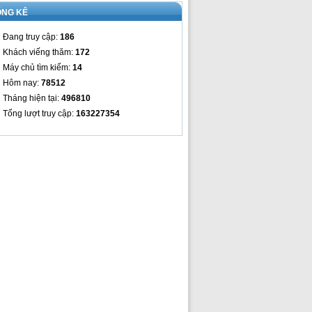
ỐNG KÊ
Đang truy cập:
186
Khách viếng thăm:
172
Máy chủ tìm kiếm:
14
Hôm nay:
78512
Tháng hiện tại:
496810
Tổng lượt truy cập:
163227354