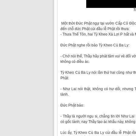
T
Một thời Đức Phật ngự tại vườn Cấp Cô Độc,
đến chỗ đức Phật cúi đầu lễ Phật rồi thưa:
- Thưa Thế Tôn, hai Tỳ Kheo Xá Lợi P
hất và 
Đức Phật nghe rồi bảo Tỳ Kheo Cù Ba Ly:
- Chớ nói thế, Thầy hãy phát tâm vui vẻ đối v
không có điều ác.
Tỳ Kheo Cù Ba Ly nói lần thứ hai cũng như th
Phật:
- Như Lai nói thật, không có hư dối, nhưng 
lành.
Đức Phật bảo:
- Thầy là người ngu si, chẳng tin lời Như La
có gốc lành; nay Thầy tạo ác khẩu này, không
Lúc ấy, Tỳ Kheo Cù Ba Ly cúi đầu lễ Phật rồi