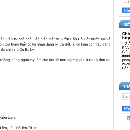
C
GIỚ
Chà
htt
ền Liên tại chỗ ngồi liền biến mất, từ vườn Cấp Cô Độc nước Xá Vệ
GIÁ
n Giả trông thấy có tội nhân đang bị lửa đốt, lại có trăm con trâu đang
BAN 
t đó chính là Cù Ba Ly.
Giải 
thàn
không, búng ngón tay làm cho lửa tắt trâu ngừng và Cù Ba Ly tỉnh lại.
phat
www.
Bổn 
THÀ
 Kiền Liên.
ên, liền thốt lên lời ác: