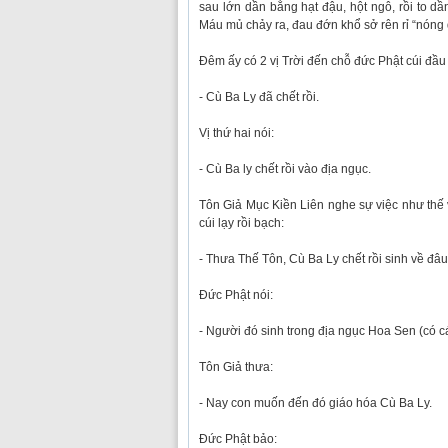
sau lớn dần bằng hạt đậu, hột ngô, rồi to d
Máu mủ chảy ra, đau đớn khổ sở rên rỉ “nóng 
Đêm ấy có 2 vị Trời đến chỗ đức Phật cúi đầu l
- Cù Ba Ly đã chết rồi.
Vị thứ hai nói:
- Cù Ba ly chết rồi vào địa ngục.
Tôn Giả Mục Kiền Liên nghe sự việc như thế 
cúi lạy rồi bạch:
- Thưa Thế Tôn, Cù Ba Ly chết rồi sinh về đâ
Đức Phật nói:
- Người đó sinh trong địa ngục Hoa Sen (có c
Tôn Giả thưa:
- Nay con muốn đến đó giáo hóa Cù Ba Ly.
Đức Phật bảo: