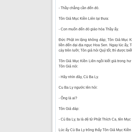
- Thầy chẳng cần đến đó.
Tôn Giả Mục Kiền Liên lại thưa:
- Con muốn đến đó giáo hóa Thầy ấy.
Đức Phật im lặng không đáp; Tôn Giả Mục Ki
liền đến đại địa ngục Hoa Sen. Ngay lúc ấy, Tô
cày trên lưỡi; Tôn giả hỏi Quỷ tốt, thì được biế
Tôn Giả Mục Kiền Liên ngồi kiết già trong hư 
Tôn Giả nói:
- Hãy nhìn đây, Cù Ba Ly.
Cu Ba Ly ngước lên hỏi:
- Ông là ai?
Tôn Giả đáp:
- Cù Ba Ly, ta là đệ tử Phật Thích Ca, tên Mục
Lúc ấy Cù Ba Ly trông thấy Tôn Giả Mục Kiền Li