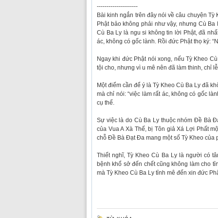
---------------------
Bài kinh ngắn trên đây nói về câu chuyện Tỳ
Phật bảo không phải như vậy, nhưng Cù Ba L
Cù Ba Ly là ngu si không tin lời Phật, đã nhấ
ác, không có gốc lành. Rồi đức Phật thọ ký: 
Ngay khi đức Phật nói xong, nếu Tỳ Kheo Cù 
tội cho, nhưng vì u mê nên đã làm thinh, chỉ lễ l
Một điểm cần để ý là Tỳ Kheo Cù Ba Ly đã khô
mà chỉ nói: “việc làm rất ác, không có gốc l
cụ thể.
Sự việc là do Cù Ba Ly thuộc nhóm Đề Bà Đạ
của Vua A Xà Thế, bị Tôn giả Xá Lợi Phất mộ
chỗ Đề Bà Đạt Đa mang một số Tỳ Kheo của p
Thiết nghĩ, Tỳ Kheo Cù Ba Ly là người có t
bệnh khổ sở đến chết cũng không làm cho tỉn
mà Tỳ Kheo Cù Ba Ly tỉnh mê đến xin đức Phật 