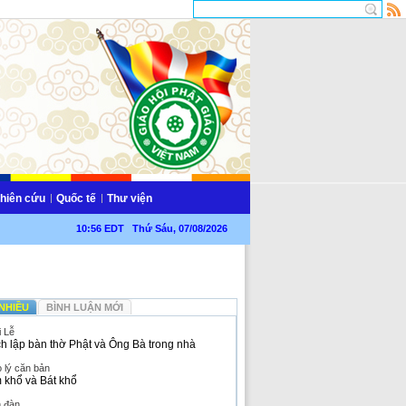
hiên cứu
Quốc tế
Thư viện
10:56 EDT Thứ Sáu, 07/08/2026
NHIỀU
BÌNH LUẬN MỚI
i Lễ
h lập bàn thờ Phật và Ông Bà trong nhà
 lý căn bản
 khổ và Bát khổ
n đàn