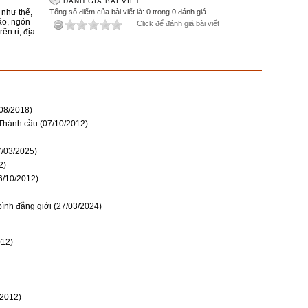
ĐÁNH GIÁ BÀI VIẾT
,
như thế
,
Tổng số điểm của bài viết là: 0 trong 0 đánh giá
áo
,
ngón
Click để đánh giá bài viết
rên rỉ
,
địa
/08/2018)
 Thánh cầu
(07/10/2012)
7/03/2025)
2)
6/10/2012)
ình đẳng giới
(27/03/2024)
012)
/2012)