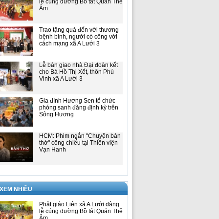
lễ cúng dường Bồ tát Quán Thế
Âm
Trao tặng quà đến với thương
bệnh binh, người có công với
cách mạng xã A Lưới 3
Lễ bàn giao nhà Đại đoàn kết
cho Bà Hồ Thị Xết, thôn Phú
Vinh xã A Lưới 3
Gia đình Hương Sen tổ chức
phóng sanh đăng định kỳ trên
Sông Hương
HCM: Phim ngắn "Chuyện bàn
thờ" công chiếu tại Thiền viện
Vạn Hanh
 XEM NHIỀU
Phật giáo Liên xã A Lưới dâng
lễ cúng dường Bồ tát Quán Thế
Âm