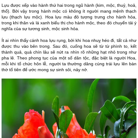
Lựu được xếp vào hành thứ hai trong ngũ hành (kim, mộc, thuỷ, hoả,
thổ). Bởi vậy trong hành mộc có không ít người mang mệnh thạch
lựu (thạch lựu mộc). Hoa lựu màu đỏ tượng trưng cho hành hỏa,
trong khi thân và lá xanh biểu thị cho hành mộc, theo đó chuyển tải ý
nghĩa của sự tương sinh, mộc sinh hỏa.
Ít ai nhìn thấy cánh hoa lựu rụng, bởi khi hoa nhuỵ héo đi, tất cả như
được thu vào bên trong. Sau đó, cuống hoa sẽ từ từ phình to, kết
thành quả, quả chín lâu sẽ nứt ra nhìn rõ những hạt nhỏ trong như
pha lê. Theo phong tục của một số dân tộc, đặc biệt là người Hoa,
mỗi khi tổ chức hôn lễ, người ta thường dâng cúng trái lựu lên bàn
thờ tổ tiên để ước mong sự sinh sôi, nảy nở.