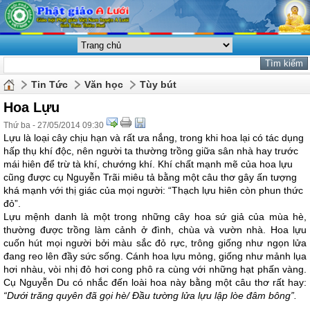
Tin Tức
Văn học
Tùy bút
Hoa Lựu
Thứ ba - 27/05/2014 09:30
Lựu là loại cây chịu hạn và rất ưa nắng, trong khi hoa lại có tác dụng
hấp thụ khí độc, nên người ta thường trồng giữa sân nhà hay trước
mái hiên để trừ tà khí, chướng khí. Khí chất mạnh mẽ của hoa lựu
cũng được cụ Nguyễn Trãi miêu tả bằng một câu thơ gây ấn tượng
khá mạnh với thị giác của mọi người: “Thạch lựu hiên còn phun thức
đỏ”.
Lựu mệnh danh là một trong những cây hoa sứ giả của mùa hè,
thường được trồng làm cảnh ở đình, chùa và vườn nhà. Hoa lựu
cuốn hút mọi người bởi màu sắc đỏ rực, trông giống như ngọn lửa
đang reo lên đầy sức sống. Cánh hoa lựu mỏng, giống như mảnh lụa
hơi nhàu, vòi nhị đỏ hơi cong phô ra cùng với những hạt phấn vàng.
Cụ Nguyễn Du có nhắc đến loài hoa này bằng một câu thơ rất hay:
“Dưới trăng quyên đã gọi hè/ Đầu tường lửa lựu lập lòe đâm bông”.