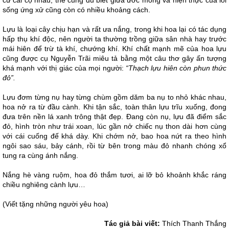
cứ cãi cọ nhau, thế cũng đủ biết giữa ước mong và hiện thực của lối
sống ứng xử cũng còn có nhiều khoảng cách.
Lựu là loại cây chịu hạn và rất ưa nắng, trong khi hoa lại có tác dụng
hấp thụ khí độc, nên người ta thường trồng giữa sân nhà hay trước
mái hiên để trừ tà khí, chướng khí. Khí chất mạnh mẽ của hoa lựu
cũng được cụ Nguyễn Trãi miêu tả bằng một câu thơ gây ấn tượng
khá mạnh với thị giác của mọi người:
“Thạch lựu hiên còn phun thức
đỏ”.
Lựu đơm từng nụ hay từng chùm gồm dăm ba nụ to nhỏ khác nhau,
hoa nở ra từ đầu cành. Khi tận sắc, toàn thân lựu trĩu xuống, đong
đưa trên nền lá xanh trông thật đẹp. Đang còn nụ, lựu đã điểm sắc
đỏ, hình tròn như trái xoan, lúc gần nở chiếc nụ thon dài hơn cùng
với cái cuống đế khá dày. Khi chớm nở, bao hoa nứt ra theo hình
ngôi sao sáu, bảy cánh, rồi từ bên trong màu đỏ nhanh chóng xổ
tung ra cùng ánh nắng.
Nắng hè vàng ruộm, hoa đỏ thắm tươi, ai lỡ bỏ khoảnh khắc ráng
chiều nghiêng cành lựu…
(Viết tặng những người yêu hoa)
Tác giả bài viết:
Thích Thanh Thắng