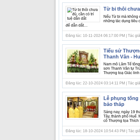
Từ bi thôi chưa 
Nếu Từ bi mà không có
những tác dụng tiêu c
để dẫn dắt....
Đăng lúc: 10-11-2024 06:17:00 PM | Tác giả b
Tiểu sử Thượng
Thanh Vân - Hu
Nam mô Lâm Tế tông,
sơn Thanh Vân tự Trú
Thượng toạ Giác linh 
Đăng lúc: 22-10-2024 03:14:11 PM | Tác giả b
Lễ phụng tống
bảo tháp
Sáng nay, ngày 19 th
Tây, thành phố Huế. 
cố Thượng tọa Thích 
Đăng lúc: 18-10-2024 10:54:43 PM | Tác giả