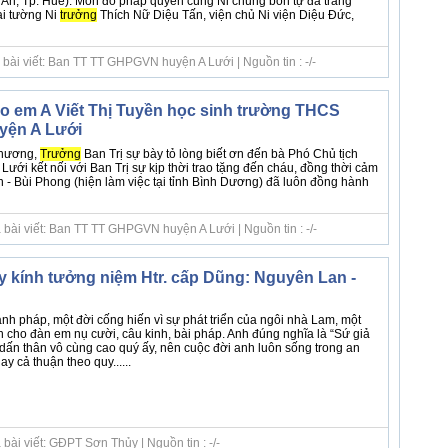
n, Tp. Huế). Môn đồ pháp quyến cùng Ni chúng bổn tự đã trang
ại tường Ni
trưởng
Thích Nữ Diệu Tấn, viện chủ Ni viện Diệu Đức,
 bài viết: Ban TT TT GHPGVN huyện A Lưới | Nguồn tin : -/-
o em A Viết Thị Tuyền học sinh trường THCS
yện A Lưới
Phương,
Trưởng
Ban Trị sự bày tỏ lòng biết ơn đến bà Phó Chủ tịch
ới kết nối với Ban Trị sự kịp thời trao tặng đến cháu, đồng thời cảm
 - Bùi Phong (hiện làm việc tại tỉnh Bình Dương) đã luôn đồng hành
 bài viết: Ban TT TT GHPGVN huyện A Lưới | Nguồn tin : -/-
kính tưởng niệm Htr. cấp Dũng: Nguyên Lan -
g
nh pháp, một đời cống hiến vì sự phát triển của ngôi nhà Lam, một
 cho đàn em nụ cười, câu kinh, bài pháp. Anh đúng nghĩa là “Sứ giả
 dấn thân vô cùng cao quý ấy, nên cuộc đời anh luôn sống trong an
y cả thuận theo quy......
bài viết: GĐPT Sơn Thủy | Nguồn tin : -/-