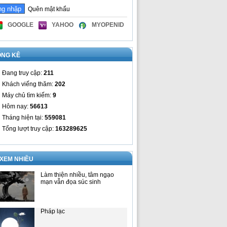
Quên mật khẩu
GOOGLE
YAHOO
MYOPENID
ỐNG KÊ
Đang truy cập:
211
Khách viếng thăm:
202
Máy chủ tìm kiếm:
9
Hôm nay:
56613
Tháng hiện tại:
559081
Tổng lượt truy cập:
163289625
 XEM NHIỀU
Làm thiện nhiều, tâm ngạo
mạn vẫn đọa súc sinh
Pháp lạc