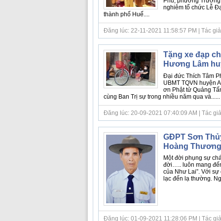
Phủ, phường Trường A
nghiêm tổ chức Lễ Đ
thành phố Huế....
Đăng lúc: 22-11-2021 11:58:57 PM | Tác giả
Tặng xe đạp ch
Hương Lâm hu
Đại đức Thích Tâm 
UBMT TQVN huyện A Lư
ơn Phật tử Quảng Tấn
cùng Ban Trị sự trong nhiều năm qua và......
Đăng lúc: 20-09-2021 07:40:09 AM | Tác giả
GĐPT Sơn Thủy 
Hoàng Thươn
Một đời phụng sự chá
đời….. luôn mang đến
của Như Lai”. Với sự
lạc đến lạ thường. Nga
Đăng lúc: 01-09-2021 11:28:06 PM | Tác giả 