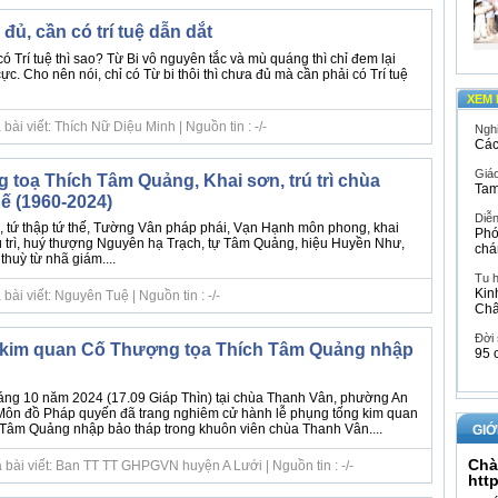
đủ, cần có trí tuệ dẫn dắt
 Trí tuệ thì sao? Từ Bi vô nguyên tắc và mù quáng thì chỉ đem lại
ực. Cho nên nói, chỉ có Từ bi thôi thì chưa đủ mà cần phải có Trí tuệ
XEM 
ài viết: Thích Nữ Diệu Minh | Nguồn tin : -/-
Ngh
Các
Giáo
 toạ Thích Tâm Quảng, Khai sơn, trú trì chùa
Tam
ế (1960-2024)
Diễ
 tứ thập tứ thế, Tường Vân pháp phái, Vạn Hạnh môn phong, khai
Phó
 trì, huý thượng Nguyên hạ Trạch, tự Tâm Quảng, hiệu Huyền Như,
chá
thuỳ từ nhã giám....
Tu 
Kin
ài viết: Nguyên Tuệ | Nguồn tin : -/-
Ch
Đời
 kim quan Cố Thượng tọa Thích Tâm Quảng nhập
95 
áng 10 năm 2024 (17.09 Giáp Thìn) tại chùa Thanh Vân, phường An
Môn đồ Pháp quyến đã trang nghiêm cử hành lễ phụng tống kim quan
Tâm Quảng nhập bảo tháp trong khuôn viên chùa Thanh Vân....
GIỚ
Chà
 bài viết: Ban TT TT GHPGVN huyện A Lưới | Nguồn tin : -/-
htt