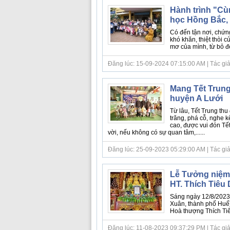
Hành trình "Cù
học Hồng Bắc,
Có đến tận nơi, chứn
khó khăn, thiệt thòi
mơ của mình, từ bỏ đế
Đăng lúc: 15-09-2024 07:15:00 AM | Tác giả
Mang Tết Trung
huyện A Lưới
Từ lâu, Tết Trung thu
trăng, phá cỗ, nghe k
cao, được vui đón Tết
vời, nếu không có sự quan tâm,......
Đăng lúc: 25-09-2023 05:29:00 AM | Tác giả
Lễ Tưởng niệm 
HT. Thích Tiêu 
Sáng ngày 12/8/2023 
Xuân, thành phố Huế)
Hoà thượng Thích Tiêu
Đăng lúc: 11-08-2023 09:37:29 PM | Tác giả