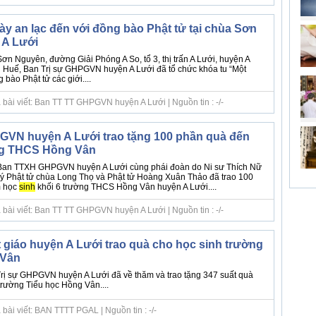
ày an lạc đến với đồng bào Phật tử tại chùa Sơn
 A Lưới
ơn Nguyên, đường Giải Phóng A So, tổ 3, thị trấn A Lưới, huyện A
n Huế, Ban Trị sự GHPGVN huyện A Lưới đã tổ chức khóa tu “Một
 bào Phật tử các giới....
 bài viết: Ban TT TT GHPGVN huyện A Lưới | Nguồn tin : -/-
VN huyện A Lưới trao tặng 100 phần quà đến
ng THCS Hồng Vân
Ban TTXH GHPGVN huyện A Lưới cùng phái đoàn do Ni sư Thích Nữ
ý Phật tử chùa Long Thọ và Phật tử Hoàng Xuân Thảo đã trao 100
m học
sinh
khối 6 trường THCS Hồng Vân huyện A Lưới....
 bài viết: Ban TT TT GHPGVN huyện A Lưới | Nguồn tin : -/-
t giáo huyện A Lưới trao quà cho học sinh trường
 Vân
rị sự GHPGVN huyện A Lưới đã về thăm và trao tặng 347 suất quà
rường Tiểu học Hồng Vân....
bài viết: BAN TTTT PGAL | Nguồn tin : -/-