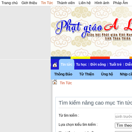
Trang chủ
Giới thiệu
Tin Tức
Thành viên
Liên hệ
Hình ảnh
Pháp Âm
Tin tức
Tu học
Đời sống
Tuổi trẻ
Diễ
Thông Báo
Từ Thiện
Ủng hộ
Nhịp c
Tin Tức
Tìm kiếm nâng cao mục Tin tứ
Từ tìm kiếm :
Lựa chọn kiểu tìm kiếm :