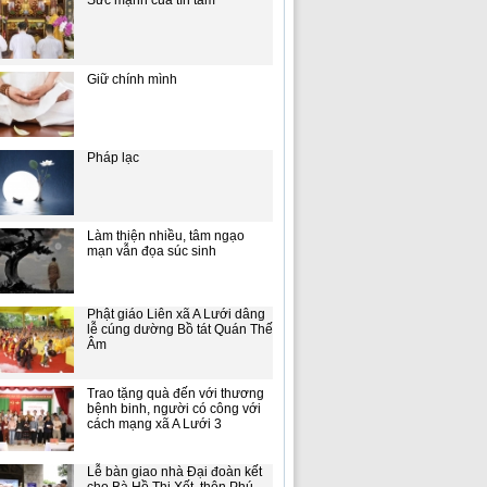
Sức mạnh của tín tâm
Giữ chính mình
Pháp lạc
Làm thiện nhiều, tâm ngạo
mạn vẫn đọa súc sinh
Phật giáo Liên xã A Lưới dâng
lễ cúng dường Bồ tát Quán Thế
Âm
Trao tặng quà đến với thương
bệnh binh, người có công với
cách mạng xã A Lưới 3
Lễ bàn giao nhà Đại đoàn kết