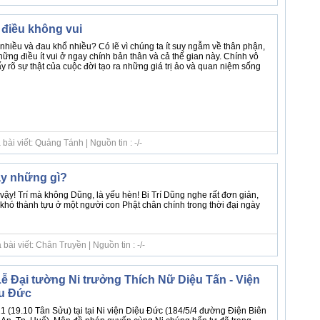
điều không vui
nhiều và đau khổ nhiều? Có lẽ vì chúng ta ít suy ngẫm về thân phận,
hững điều ít vui ở ngay chính bản thân và cả thế gian này. Chính vô
y rõ sự thật của cuộc đời tạo ra những giá trị ảo và quan niệm sống
ài viết: Quảng Tánh | Nguồn tin : -/-
ạy những gì?
à vậy! Trí mà không Dũng, là yếu hèn! Bi Trí Dũng nghe rất đơn giản,
 khó thành tựu ở một người con Phật chân chính trong thời đại ngày
ài viết: Chân Truyền | Nguồn tin : -/-
ễ Đại tường Ni trưởng Thích Nữ Diệu Tấn - Viện
ệu Đức
 (19.10 Tân Sửu) tại tại Ni viện Diệu Đức (184/5/4 đường Điện Biên