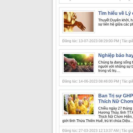
Tìm hiểu về Lý
Thuyết Duyên khởi, h
sự liên hệ giữa các 
Đăng lúc: 13-07-2023 08:29:00 PM | Tác giả b
Nghiệp báo hay
Chúng ta đang sống t
người với những sự b
trong vũ trụ....
Đăng lúc: 14-06-2023 08:46:00 PM | Tác giả bà
Ban Trị sự GHP
Thích Nữ Chơn
Chiều ngày 27 tháng 
Hương Thủy, tỉnh TT.
Thích Nữ Chơn Hiền,
giới tỉnh Thừa Thiên Huế, trú trì chùa Diệu....
Đăng lúc: 27-03-2023 12:13:37 AM | Tác giả