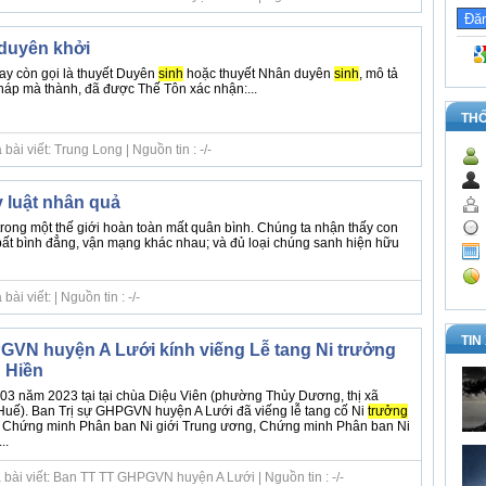
 duyên khởi
ay còn gọi là thuyết Duyên
sinh
hoặc thuyết Nhân duyên
sinh
, mô tả
pháp mà thành, đã được Thế Tôn xác nhận:...
TH
ài viết: Trung Long | Nguồn tin : -/-
 luật nhân quả
rong một thế giới hoàn toàn mất quân bình. Chúng ta nhận thấy con
ất bình đẳng, vận mạng khác nhau; và đủ loại chúng sanh hiện hữu
i viết: | Nguồn tin : -/-
TIN
GVN huyện A Lưới kính viếng Lễ tang Ni trưởng
 Hiền
03 năm 2023 tại tại chùa Diệu Viên (phường Thủy Dương, thị xã
Huế). Ban Trị sự GHPGVN huyện A Lưới đã viếng lễ tang cố Ni
trưởng
 Chứng minh Phân ban Ni giới Trung ương, Chứng minh Phân ban Ni
..
 bài viết: Ban TT TT GHPGVN huyện A Lưới | Nguồn tin : -/-