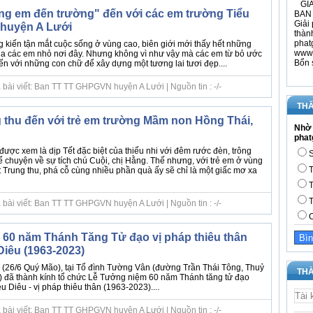
GIÁ
ng em đến trường" đến với các em trường Tiểu
BAN 
Giải 
 huyện A Lưới
thàn
phat
g kiến tận mắt cuộc sống ở vùng cao, biên giới mới thấy hết những
www.
 của các em nhỏ nơi đây. Nhưng không vì như vậy mà các em từ bỏ ước
Bổn 
n với những con chữ để xây dựng một tương lai tươi đẹp....
 bài viết: Ban TT TT GHPGVN huyện A Lưới | Nguồn tin : -/-
THĂ
 thu đến với trẻ em trường Mầm non Hồng Thái,
Nhờ 
phat
 được xem là dịp Tết đặc biệt của thiếu nhi với đêm rước đèn, trông
S
ể chuyện về sự tích chú Cuội, chị Hằng. Thế nhưng, với trẻ em ở vùng
T
 Trung thu, phá cỗ cùng nhiều phần quà ấy sẽ chỉ là một giấc mơ xa
T
T
 bài viết: Ban TT TT GHPGVN huyện A Lưới | Nguồn tin : -/-
C
60 năm Thánh Tăng Tử đạo vị pháp thiêu thân
Diêu (1963-2023)
(26/6 Quý Mão), tại Tổ đình Tường Vân (đường Trần Thái Tông, Thuỷ
THÀ
 đã thành kính tổ chức Lễ Tưởng niệm 60 năm Thánh tăng tử đạo
 Diêu - vị pháp thiêu thân (1963-2023)....
 bài viết: Ban TT TT GHPGVN huyện A Lưới | Nguồn tin : -/-