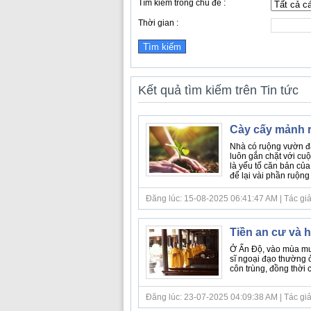
Tìm kiếm trong chủ đề :
Thời gian :
Kết quả tìm kiếm trên Tin tức
Cày cấy mảnh 
Nhà có ruộng vườn đất
luôn gắn chặt với cu
là yếu tố căn bản củ
để lại vài phần ruộng 
Đăng lúc: 15-08-2025 06:41:47 AM | Tác giả bà
Tiền an cư và 
Ở Ấn Độ, vào mùa mưa 
sĩ ngoại đạo thường 
côn trùng, đồng thời 
Đăng lúc: 23-07-2025 04:09:38 AM | Tác giả bà