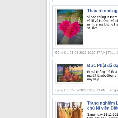
Thấu rõ những 
Vì sao chúng ta tham 
về lẽ vô thường, về n
minh, si mê không thấ
sai lầm....
Đăng lúc: 21-04-2022 10:37:37 AM | Tác giả b
Đức Phật đã d
Bi mà không Trí, là t
mà đã là một điều rất
nay vậy!...
Đăng lúc: 04-03-2022 09:50:33 PM | Tác giả b
Trang nghiêm L
chủ Ni viện Di
Sáng ngày 23-11-2021