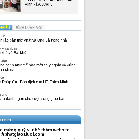
cho Bà Hồ Thị Xết, thôn Phú
Vinh xã A Lưới 3
NHIỀU
BÌNH LUẬN MỚI
i Lễ
h lập bàn thờ Phật và Ông Bà trong nhà
 lý căn bản
 khổ và Bát khổ
n đàn
ng sanh như thế nào mới có ý nghĩa và đúng
nh pháp
học
h Pháp Cú - Bản dịch của HT. Thích Minh
âu
 sống
câu danh ngôn cho cuộc sống giúp bạn
I THIỆU
o mừng quý vị ghé thăm website
p://phatgiaoaluoi.com