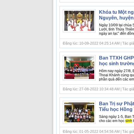
Khóa tu Một ng
Nguyên, huyện
Ngày 10/09 tại chùa S
Lưới, tỉnh Thừa Thiê
ngày an lạc” đến đồng
Đăng lúc: 10-09-2022 04:25:14 AM | Tác giả
Ban TTXH GHPG
học sinh trườ
Hôm nay ngày 27/8, 
Thoại Khánh cùng qu
phần quà đến các e
Đăng lúc: 27-08-2022 10:34:48 AM | Tác giả
Ban Trị sự Phậ
Tiểu học Hồng
Sáng ngày 1-5, Ban T
cho các em học
sinh
t
Đăng lúc: 01-05-2022 04:54:56 AM | Tác giả 