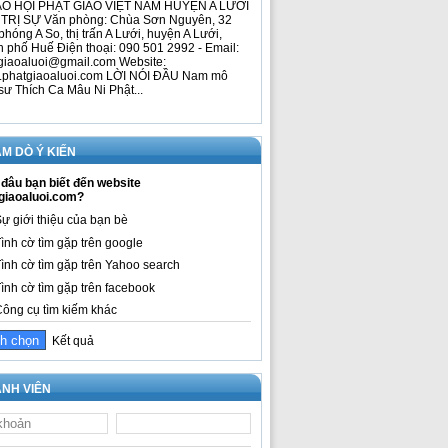
O HỘI PHẬT GIÁO VIỆT NAM HUYỆN A LƯỚI
TRỊ SỰ Văn phòng: Chùa Sơn Nguyên, 32
phóng A So, thị trấn A Lưới, huyện A Lưới,
h phố Huế Điện thoại: 090 501 2992 - Email:
giaoaluoi@gmail.com Website:
phatgiaoaluoi.com LỜI NÓI ĐẦU Nam mô
sư Thích Ca Mâu Ni Phật...
M DÒ Ý KIẾN
đâu bạn biết đến website
giaoaluoi.com?
ự giới thiệu của bạn bè
ình cờ tìm gặp trên google
ình cờ tìm gặp trên Yahoo search
ình cờ tìm gặp trên facebook
ông cụ tìm kiếm khác
Kết quả
NH VIÊN