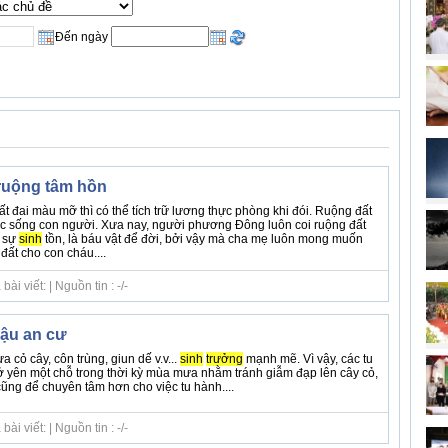
Đến ngày
ruộng tâm hồn
 đai màu mỡ thì có thể tích trữ lương thực phòng khi đói. Ruộng đất
ộc sống con người. Xưa nay, người phương Đông luôn coi ruộng đất
a sự
sinh
tồn, là báu vật để đời, bởi vậy mà cha mẹ luôn mong muốn
đất cho con cháu....
i viết: | Nguồn tin : -/-
hậu an cư
cỏ cây, côn trùng, giun dế v.v...
sinh
trưởng
mạnh mẽ. Vì vậy, các tu
ở yên một chỗ trong thời kỳ mùa mưa nhằm tránh giẫm đạp lên cây cỏ,
cũng để chuyên tâm hơn cho việc tu hành....
i viết: | Nguồn tin : -/-