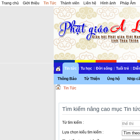
Trang chủ
Giới thiệu
Tin Tức
Thành viên
Liên hệ
Hình ảnh
Pháp Âm
Tin tức
Tu học
Đời sống
Tuổi trẻ
Diễ
Thông Báo
Từ Thiện
Ủng hộ
Nhịp c
Tin Tức
Tìm kiếm nâng cao mục Tin tứ
Từ tìm kiếm :
Lựa chọn kiểu tìm kiếm :