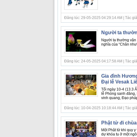
Đăng lúc: 29-05-2025 04:29:14 AM | Tác giả b
Người ta thườn
Người ta thường vận d
nghĩa của “Chân như”.
Đăng lúc: 24-05-2025 04:17:58 AM | Tác giả b
Gia đình Hươn
Đại lễ Vesak L
Tối ngày 10-4 (13.3 
lễ Phóng sanh đăng, 
vinh quang, Đạo pháp
Đăng lúc: 10-04-2025 10:18:44 AM | Tác giả
Phật tử đi chù
Một Phật tử khi quy y
dự khóa tu ở một ngô