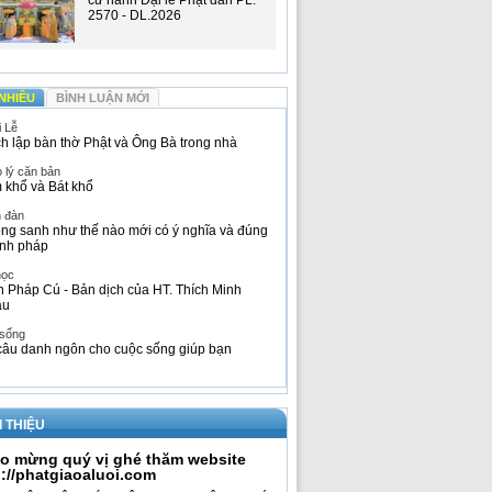
cử hành Đại lễ Phật đản PL.
2570 - DL.2026
NHIỀU
BÌNH LUẬN MỚI
i Lễ
h lập bàn thờ Phật và Ông Bà trong nhà
 lý căn bản
 khổ và Bát khổ
n đàn
ng sanh như thế nào mới có ý nghĩa và đúng
nh pháp
học
h Pháp Cú - Bản dịch của HT. Thích Minh
âu
 sống
câu danh ngôn cho cuộc sống giúp bạn
I THIỆU
o mừng quý vị ghé thăm website
p://phatgiaoaluoi.com