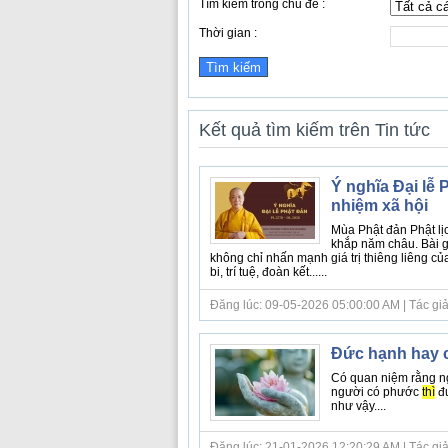
Tìm kiếm trong chủ đề :
Thời gian :
Kết quả tìm kiếm trên Tin tức
Ý nghĩa Đại lễ P
nhiệm xã hội
Mùa Phật đản Phật lịc
khắp năm châu. Bài g
không chỉ nhấn mạnh giá trị thiêng liêng c
bi, trí tuệ, đoàn kết......
Đăng lúc: 09-05-2026 05:00:00 AM | Tác giả b
Đức hạnh hay c
Có quan niệm rằng ng
người có phước
thì
đư
như vậy....
Đăng lúc: 21-01-2026 12:20:29 AM | Tác giả bà