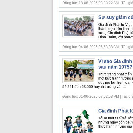
Đăng lúc: 18-08-2025 03:30:22 AM | Tác giả bà
Sự suy giảm củ
Gia đình Phật tử Việ
thành dựa trên tinh 
xưng Gia đình Phật t
Đình Thám, với phươn
Đăng lúc: 04-06-2025 06:53:38 AM | Tác giả bà
Vì sao Gia đình
sau năm 1975?
Thực trạng phát triển
một bức tranh tương 
quy mô lớn trên toàn
54.221 đến 63.060 huynh trưởng và......
Đăng lúc: 01-06-2025 07:52:58 PM | Tác giả bà
Gia đình Phật 
Tôi là một tu sĩ trẻ,
những ngày còn bé, tô
thực hành những giá t