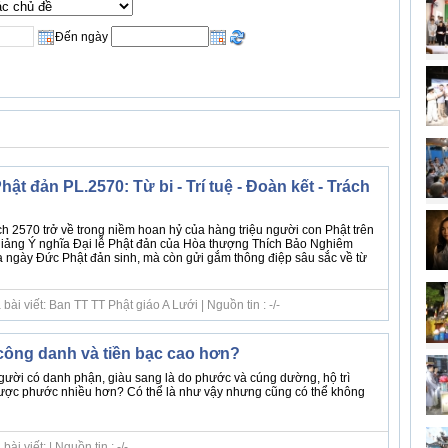
Đến ngày
hật đản PL.2570: Từ bi - Trí tuệ - Đoàn kết - Trách
h 2570 trở về trong niềm hoan hỷ của hàng triệu người con Phật trên
iảng Ý nghĩa Đại lễ Phật đản của Hòa thượng Thích Bảo Nghiêm
ủa ngày Đức Phật đản sinh, mà còn gửi gắm thông điệp sâu sắc về từ
ài viết: Ban TT TT Phật giáo A Lưới | Nguồn tin : -/-
ông danh và tiền bạc cao hơn?
ười có danh phận, giàu sang là do phước và cúng dường, hộ trì
ợc phước nhiều hơn? Có thể là như vậy nhưng cũng có thể không
i viết: | Nguồn tin : -/-