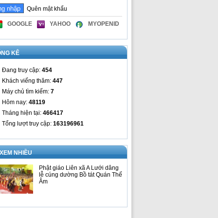
Quên mật khẩu
GOOGLE
YAHOO
MYOPENID
ỐNG KÊ
Đang truy cập:
454
Khách viếng thăm:
447
Máy chủ tìm kiếm:
7
Hôm nay:
48119
Tháng hiện tại:
466417
Tổng lượt truy cập:
163196961
 XEM NHIỀU
Phật giáo Liên xã A Lưới dâng
lễ cúng dường Bồ tát Quán Thế
Âm