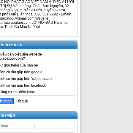
O HỘI PHẬT GIÁO VIỆT NAM HUYỆN A LƯỚI
TRỊ SỰ Văn phòng: Chùa Sơn Nguyên, 32
phóng A So, thị trấn A Lưới, huyện A Lưới,
h phố Huế Điện thoại: 090 501 2992 - Email:
giaoaluoi@gmail.com Website:
phatgiaoaluoi.com LỜI NÓI ĐẦU Nam mô
sư Thích Ca Mâu Ni Phật...
M DÒ Ý KIẾN
đâu bạn biết đến website
giaoaluoi.com?
ự giới thiệu của bạn bè
ình cờ tìm gặp trên google
ình cờ tìm gặp trên Yahoo search
ình cờ tìm gặp trên facebook
ông cụ tìm kiếm khác
Kết quả
NH VIÊN