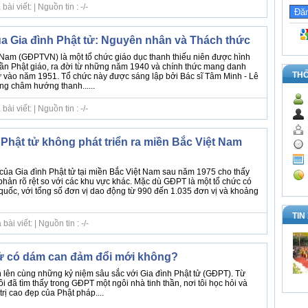
i viết: | Nguồn tin : -/-
a Gia đình Phật tử: Nguyên nhân và Thách thức
t Nam (GĐPTVN) là một tổ chức giáo dục thanh thiếu niên được hình
thần Phật giáo, ra đời từ những năm 1940 và chính thức mang danh
TH
ử vào năm 1951. Tổ chức này được sáng lập bởi Bác sĩ Tâm Minh - Lê
g châm hướng thanh......
i viết: | Nguồn tin : -/-
 Phật tử không phát triển ra miền Bắc Việt Nam
 của Gia đình Phật tử tại miền Bắc Việt Nam sau năm 1975 cho thấy
phản rõ rệt so với các khu vực khác. Mặc dù GĐPT là một tổ chức có
 quốc, với tổng số đơn vị dao động từ 990 đến 1.035 đơn vị và khoảng
TIN
i viết: | Nguồn tin : -/-
tử có dám can đảm đổi mới không?
 lớn lên cùng những kỷ niệm sâu sắc với Gia đình Phật tử (GĐPT). Từ
i đã tìm thấy trong GĐPT một ngôi nhà tinh thần, nơi tôi học hỏi và
rị cao đẹp của Phật pháp....