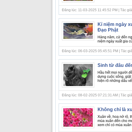
Đăng lúc: 11-03-2025 11:45:52 PM | Tác giả bà
Kỉ niệm ngày xu
Đạo Phật
Hàng năm, cứ đến ngày
niệm ngày xuất gia c
Đăng lúc: 06-03-2025 05:45:51 PM | Tác giả b
Sinh từ đâu đến
Hầu hết mọi người đều
dựng cuộc sống, giật 
hiện rõ những dấu vết 
Đăng lúc: 08-02-2025 07:21:31 AM | Tác giả 
Không chỉ là xu
Xuân về, hoa nở rộ, t
mùa xuân đến cho mọi
xem chỉ có mùa xuân c