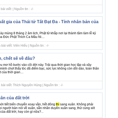
i viết: | Nguồn tin : -/-
ất gia của Thái tử Tất Đạt Đa - Tính nhân bản của
 mùng 8 tháng 2 âm lịch, Phật tử khắp nơi lại thành tâm làm lễ kỷ
ủa Đức Phật Thích Ca Mâu Ni....
ài viết: Viên Hiếu | Nguồn tin : -/-
, chết sẽ về đâu?
 mơ hồ bước vào cõi đời này. Trải qua thời gian học tập và xây
mình chợt thấy tóc đã điểm bạc, sức lực không còn dồi dào, toàn thân
của thời gian....
bài viết: Thích Nguyên Hùng | Nguồn tin : -/-
ân của đất trời
hời tiết biến chuyển xoay vần, hết đông
thì
sang xuân. Không phải
 người bàn nói về xuân, sẵn nhân duyên xuân sang, thử cùng xét
ủa đất trời, hay còn gì nữa?...