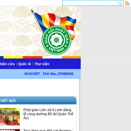
hiên cứu
Quốc tế
Thư viện
02:04 EDT Thứ Sáu, 07/08/2026
 VIẾT MỚI
Phật giáo Liên xã A Lưới dâng
lễ cúng dường Bồ tát Quán Thế
Âm