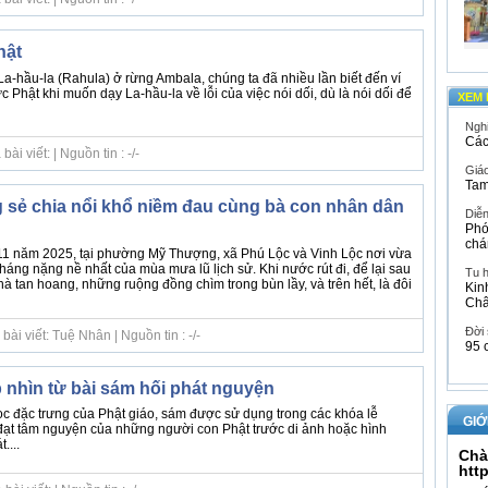
hật
La-hầu-la (Rahula) ở rừng Ambala, chúng ta đã nhiều lần biết đến ví
Phật khi muốn dạy La-hầu-la về lỗi của việc nói dối, dù là nói dối để
XEM 
Ngh
Các
i viết: | Nguồn tin : -/-
Giáo
Tam
sẻ chia nổi khổ niềm đau cùng bà con nhân dân
Diễ
Phó
chá
11 năm 2025, tại phường Mỹ Thượng, xã Phú Lộc và Vinh Lộc nơi vừa
háng nặng nề nhất của mùa mưa lũ lịch sử. Khi nước rút đi, để lại sau
Tu 
à tan hoang, những ruộng đồng chìm trong bùn lầy, và trên hết, là đôi
Kin
Ch
Đời
ài viết: Tuệ Nhân | Nguồn tin : -/-
95 
p nhìn từ bài sám hối phát nguyện
ọc đặc trưng của Phật giáo, sám được sử dụng trong các khóa lễ
GIỚ
ạt tâm nguyện của những người con Phật trước di ảnh hoặc hình
....
Chà
htt