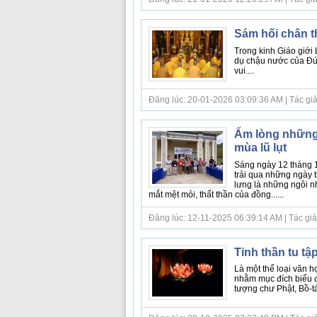
Sám hối chân t
Trong kinh Giáo giới 
dụ chậu nước của Đức 
vui....
Đăng lúc: 20-01-2026 03:09:36 AM | Tác giả bà
Ấm lòng những 
mùa lũ lụt
Sáng ngày 12 tháng 
trải qua những ngày t
lưng là những ngôi nh
mắt mệt mỏi, thất thần của đồng......
Đăng lúc: 12-11-2025 06:39:14 AM | Tác giả b
Tinh thần tu tậ
Là một thể loại văn h
nhằm mục đích biểu đ
tượng chư Phật, Bồ-tát