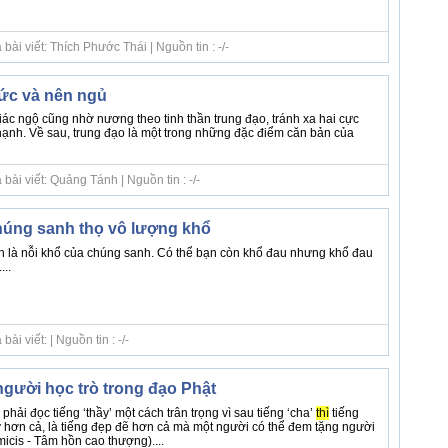
ài viết: Thích Phước Thái | Nguồn tin : -/-
ức và nên ngủ
iác ngộ cũng nhờ nương theo tinh thần trung đạo, tránh xa hai cực
hạnh. Về sau, trung đạo là một trong những đặc điểm căn bản của
ài viết: Quảng Tánh | Nguồn tin : -/-
húng sanh thọ vô lượng khổ
h là nỗi khổ của chúng sanh. Có thể bạn còn khổ đau nhưng khổ đau
..
i viết: | Nguồn tin : -/-
gười học trò trong đạo Phật
phải đọc tiếng ‘thầy’ một cách trân trọng vì sau tiếng ‘cha’
thì
tiếng
uý hơn cả, là tiếng đẹp đẽ hơn cả mà một người có thể đem tặng người
icis - Tâm hồn cao thượng)....