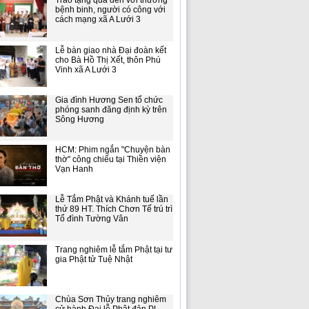
Trao tặng quà đến với thương
bệnh binh, người có công với
cách mạng xã A Lưới 3
Lễ bàn giao nhà Đại đoàn kết
cho Bà Hồ Thị Xết, thôn Phú
Vinh xã A Lưới 3
Gia đình Hương Sen tổ chức
phóng sanh đăng định kỳ trên
Sông Hương
HCM: Phim ngắn "Chuyện bàn
thờ" công chiếu tại Thiền viện
Vạn Hanh
Lễ Tắm Phật và Khánh tuế lần
thứ 89 HT. Thích Chơn Tế trú trì
Tổ đình Tường Vân
Trang nghiêm lễ tắm Phật tại tư
gia Phật tử Tuệ Nhật
Chùa Sơn Thủy trang nghiêm