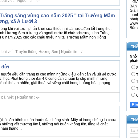
i viết: | Nguồn tin : -/-
GIÁ
BAN 
Giải 
thàn
Trăng sáng vùng cao năm 2025 " tại Trường Mầm
phat
ng, xã A Lưới 3
www.
Bổn 
g khí vui tươi, phấn khởi của thiếu nhi cả nước đón tết trung thu,
ình Hương Sen ở trong và ngoài nước tổ chức chương trình Trăng
ứ 8 năm 2025 cho các cháu thiếu nhi tại Trường Mầm non Hồng
THĂ
bài viết: Truyền thông Hương Sen | Nguồn tin : -/-
Nhờ 
phat
 đời
S
 người đều cần trang bị cho mình những điều kiện cần và đủ để bước
T
ời học Phật trong thời đại 4.0 cũng cần chuẩn bị cho mình những
T
để có thể an nhiên, giải thoát và vững chãi trong hoằng hóa, phụng
T
C
i viết: | Nguồn tin : -/-
THÀ
t là căn bệnh muôn thuở của chúng sinh. Mấy ai trong chúng ta chưa
 những vết thương âm ỉ, những nỗi buồn không tên, lặng lẽ chất
năm tháng....