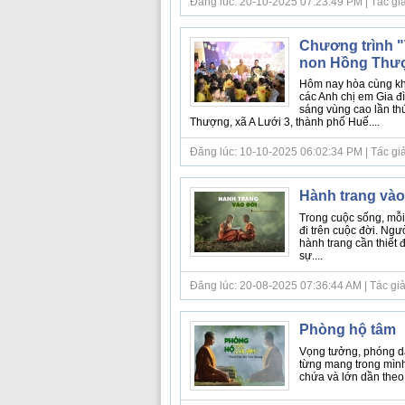
Đăng lúc: 20-10-2025 07:23:49 PM | Tác giả bà
Chương trình "
non Hồng Thượ
Hôm nay hòa cùng khôn
các Anh chị em Gia đ
sáng vùng cao lần th
Thượng, xã A Lưới 3, thành phố Huế....
Đăng lúc: 10-10-2025 06:02:34 PM | Tác giả 
Hành trang vào
Trong cuộc sống, mỗi
đi trên cuộc đời. Ngư
hành trang cần thiết 
sự....
Đăng lúc: 20-08-2025 07:36:44 AM | Tác giả bà
Phòng hộ tâm
Vọng tưởng, phóng dậ
từng mang trong mình
chứa và lớn dần theo 