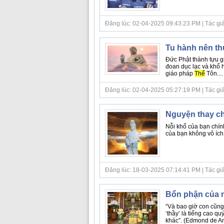
Đăng lúc: 02-04-2025 09:43:23 PM | Tác giả b
Tu hành nên th
Đức Phật thành tựu g
đoan dục lạc và khổ 
giáo pháp
Thế
Tôn....
Đăng lúc: 02-04-2025 05:27:19 PM | Tác giả b
Nguyện thay c
Nỗi khổ của bạn chín
của bạn không vô ích..
Đăng lúc: 18-03-2025 07:14:41 PM | Tác giả bà
Bổn phận của n
“Và bao giờ con cũng 
‘thầy’ là tiếng cao q
khác”. (Edmond de Am