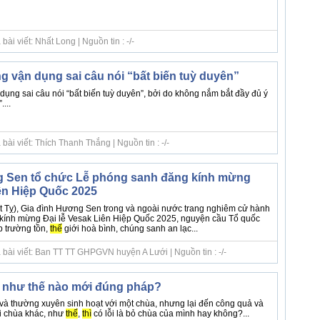
ài viết: Nhất Long | Nguồn tin : -/-
g vận dụng sai câu nói “bất biến tuỳ duyên”
ụng sai câu nói “bất biến tuỳ duyên”, bởi do không nắm bắt đầy đủ ý
...
ài viết: Thích Thanh Thắng | Nguồn tin : -/-
g Sen tổ chức Lễ phóng sanh đăng kính mừng
iên Hiệp Quốc 2025
Ất Tỵ), Gia đình Hương Sen trong và ngoài nước trang nghiêm cử hành
kính mừng Đại lễ Vesak Liên Hiệp Quốc 2025, nguyện cầu Tổ quốc
 trường tồn,
thế
giới hoà bình, chúng sanh an lạc...
 bài viết: Ban TT TT GHPGVN huyện A Lưới | Nguồn tin : -/-
a như thế nào mới đúng pháp?
 và thường xuyên sinh hoạt với một chùa, nhưng lại đến công quả và
i chùa khác, như
thế
,
thì
có lỗi là bỏ chùa của mình hay không?...