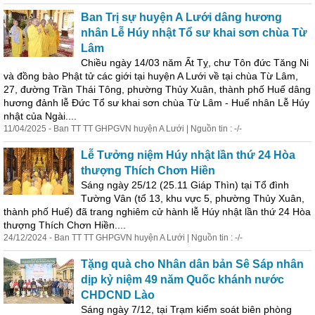
Ban Trị sự huyện A Lưới dâng hương
nhân Lễ Húy nhật Tổ sư khai sơn chùa Từ
Lâm
Chiều ngày 14/03 năm Ất Tỵ, chư Tôn đức Tăng Ni
và đồng bào Phật tử các giới tại huyện A Lưới về tại chùa Từ Lâm,
27, đường Trần Thái Tông, phường Thủy
Xuân
,
thành
phố Huế dâng
hương đảnh lễ Đức Tổ sư khai sơn chùa Từ Lâm - Huế nhân Lễ Húy
nhật của Ngài....
11/04/2025 - Ban TT TT GHPGVN huyện A Lưới | Nguồn tin : -/-
Lễ Tưởng niệm Húy nhật lần thứ 24 Hòa
thượng Thích Chơn Hiền
Sáng ngày 25/12 (25.11 Giáp Thìn) tại Tổ đình
Tường Vân (tổ 13, khu vực 5, phường Thủy
Xuân
,
thành
phố Huế) đã trang nghiêm cử hành lễ Húy nhật lần thứ 24 Hòa
thượng Thích Chơn Hiền....
24/12/2024 - Ban TT TT GHPGVN huyện A Lưới | Nguồn tin : -/-
Tặng quà cho Nhân dân bản Sê Sáp nhân
dịp kỷ niệm 49 năm Quốc khánh nước
CHDCND Lào
Sáng ngày 7/12, tại Trạm kiểm soát biên phòng