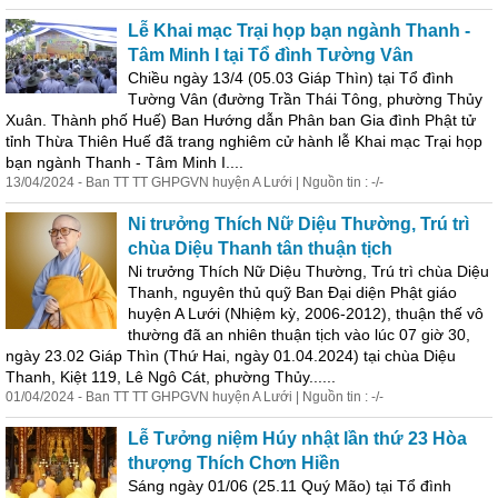
Lễ Khai mạc Trại họp bạn ngành Thanh -
Tâm Minh I tại Tổ đình Tường Vân
Chiều ngày 13/4 (05.03 Giáp Thìn) tại Tổ đình
Tường Vân (đường Trần Thái Tông, phường Thủy
Xuân
.
Thành
phố Huế) Ban Hướng dẫn Phân ban Gia đình Phật tử
tỉnh Thừa Thiên Huế đã trang nghiêm cử hành lễ Khai mạc Trại họp
bạn ngành Thanh - Tâm Minh I....
13/04/2024 - Ban TT TT GHPGVN huyện A Lưới | Nguồn tin : -/-
Ni trưởng Thích Nữ Diệu Thường, Trú trì
chùa Diệu Thanh tân thuận tịch
Ni trưởng Thích Nữ Diệu Thường, Trú trì chùa Diệu
Thanh, nguyên thủ quỹ Ban Đại diện Phật giáo
huyện A Lưới (Nhiệm kỳ, 2006-2012), thuận thế vô
thường đã an nhiên thuận tịch vào lúc 07 giờ 30,
ngày 23.02 Giáp Thìn (Thứ Hai, ngày 01.04.2024) tại chùa Diệu
Thanh, Kiệt 119, Lê Ngô Cát, phường Thủy......
01/04/2024 - Ban TT TT GHPGVN huyện A Lưới | Nguồn tin : -/-
Lễ Tưởng niệm Húy nhật lần thứ 23 Hòa
thượng Thích Chơn Hiền
Sáng ngày 01/06 (25.11 Quý Mão) tại Tổ đình