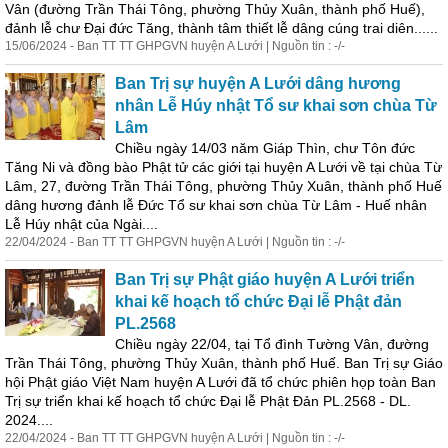
Vân (đường Trần Thái Tông, phường Thủy
Xuân
,
thành
phố Huế),
đảnh lễ chư Đại đức Tăng,
thành
tâm thiết lễ dâng cúng trai diên......
15/06/2024 - Ban TT TT GHPGVN huyện A Lưới | Nguồn tin : -/-
Ban Trị sự huyện A Lưới dâng hương
nhân Lễ Húy nhật Tổ sư khai sơn chùa Từ
Lâm
Chiều ngày 14/03 năm Giáp Thìn, chư Tôn đức
Tăng Ni và đồng bào Phật tử các giới tại huyện A Lưới về tại chùa Từ
Lâm, 27, đường Trần Thái Tông, phường Thủy
Xuân
,
thành
phố Huế
dâng hương đảnh lễ Đức Tổ sư khai sơn chùa Từ Lâm - Huế nhân
Lễ Húy nhật của Ngài....
22/04/2024 - Ban TT TT GHPGVN huyện A Lưới | Nguồn tin : -/-
Ban Trị sự Phật giáo huyện A Lưới triển
khai kế hoạch tổ chức Đại lễ Phật đản
PL.2568
Chiều ngày 22/04, tại Tổ đình Tường Vân, đường
Trần Thái Tông, phường Thủy
Xuân
,
thành
phố Huế. Ban Trị sự Giáo
hội Phật giáo Việt Nam huyện A Lưới đã tổ chức phiên họp toàn Ban
Trị sự triển khai kế hoạch tổ chức Đại lễ Phật Đản PL.2568 - DL.
2024....
22/04/2024 - Ban TT TT GHPGVN huyện A Lưới | Nguồn tin : -/-