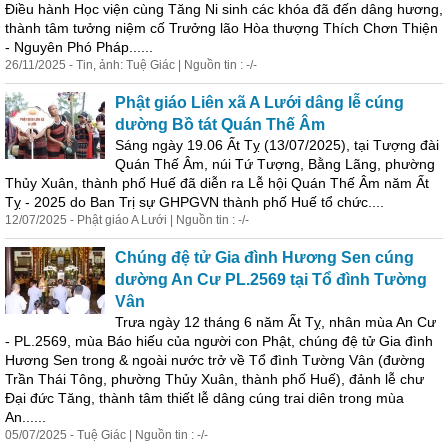
Điều hành Học viện cùng Tăng Ni sinh các khóa đã đến dâng hương,
thành
tâm tưởng niệm cố Trưởng lão Hòa thượng Thích Chơn Thiện
- Nguyên Phó Pháp......
26/11/2025 - Tin, ảnh: Tuệ Giác | Nguồn tin : -/-
Phật giáo Liên xã A Lưới dâng lễ cúng
dường Bồ tát Quán Thế Âm
Sáng ngày 19.06 Ất Tỵ (13/07/2025), tại Tượng đài
Quán Thế Âm, núi Tứ Tượng, Bằng Lãng, phường
Thủy
Xuân
,
thành
phố Huế đã diễn ra Lễ hội Quán Thế Âm năm Ất
Tỵ - 2025 do Ban Trị sự GHPGVN
thành
phố Huế tổ chức....
12/07/2025 - Phật giáo A Lưới | Nguồn tin : -/-
Chúng đệ tử Gia đình Hương Sen cúng
dường An Cư PL.2569 tại Tổ đình Tường
Vân
Trưa ngày 12 tháng 6 năm Ất Tỵ, nhân mùa An Cư
- PL.2569, mùa Báo hiếu của người con Phật, chúng đệ tử Gia đình
Hương Sen trong & ngoài nước trở về Tổ đình Tường Vân (đường
Trần Thái Tông, phường Thủy
Xuân
,
thành
phố Huế), đảnh lễ chư
Đại đức Tăng,
thành
tâm thiết lễ dâng cúng trai diên trong mùa
An......
05/07/2025 - Tuệ Giác | Nguồn tin : -/-