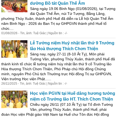
dường Bồ tát Quán Thế Âm
Sáng ngày 19.06 Bính Ngọ (01/08/2026), tại Tượng
đài Quán Thế Âm, núi Tứ Tượng, Bằng Lãng,
phường Thủy
Xuân
,
thành
phố Huế đã diễn ra Lễ hội Quán Thế Âm
năm Bính Ngọ - 2026 do Ban Trị sự GHPGVN
thành
phố Huế tổ
chức....
01/08/2026 - Tin, ảnh: Tuệ Giác | Nguồn tin : -/-
Lễ Tưởng niệm Huý nhật lần thứ 9 Trưởng
lão Hoà thượng Thích Chơn Thiện
Sáng nay, ngày 27-11 (8-10 Ất Tỵ), Môn phái
Tường Vân, phường Thủy
Xuân
,
thành
phố Huế đã
thành
kính tổ chức lễ tưởng niệm húy nhật lần thứ 9 cố Trưởng lão
Hòa thượng Thích Chơn Thiện, Phó Pháp chủ Hội đồng Chứng
minh, nguyên Phó Chủ tịch Thường trực Hội đồng Trị sự GHPGVN,
Viện trưởng Học viện Phật......
26/11/2025 - Tin, ảnh: Tuệ Giác | Nguồn tin : -/-
Học viện PGVN tại Huế dâng hương tưởng
niệm cố Trưởng lão HT. Thích Chơn Thiện
Chiều ngày 26/11 (07.10 Ất Tỵ) tại Tổ đình Tường
Vân, phường Thủy
Xuân
,
thành
phố Huế; phái
đoàn Học viện Phật giáo Việt Nam tại Huế chư Tôn đức Hội đồng