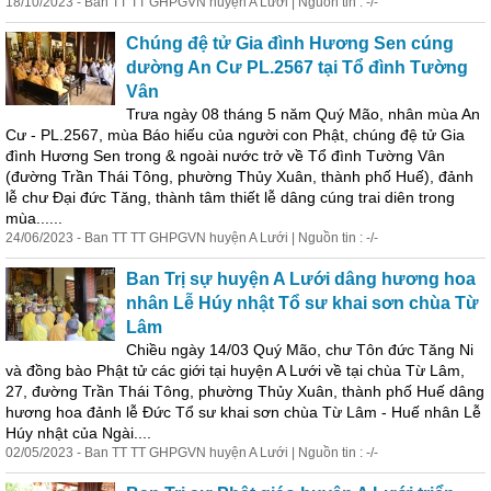
18/10/2023 - Ban TT TT GHPGVN huyện A Lưới | Nguồn tin : -/-
Chúng đệ tử Gia đình Hương Sen cúng
dường An Cư PL.2567 tại Tổ đình Tường
Vân
Trưa ngày 08 tháng 5 năm Quý Mão, nhân mùa An
Cư - PL.2567, mùa Báo hiếu của người con Phật, chúng đệ tử Gia
đình Hương Sen trong & ngoài nước trở về Tổ đình Tường Vân
(đường Trần Thái Tông, phường Thủy
Xuân
,
thành
phố Huế), đảnh
lễ chư Đại đức Tăng,
thành
tâm thiết lễ dâng cúng trai diên trong
mùa......
24/06/2023 - Ban TT TT GHPGVN huyện A Lưới | Nguồn tin : -/-
Ban Trị sự huyện A Lưới dâng hương hoa
nhân Lễ Húy nhật Tổ sư khai sơn chùa Từ
Lâm
Chiều ngày 14/03 Quý Mão, chư Tôn đức Tăng Ni
và đồng bào Phật tử các giới tại huyện A Lưới về tại chùa Từ Lâm,
27, đường Trần Thái Tông, phường Thủy
Xuân
,
thành
phố Huế dâng
hương hoa đảnh lễ Đức Tổ sư khai sơn chùa Từ Lâm - Huế nhân Lễ
Húy nhật của Ngài....
02/05/2023 - Ban TT TT GHPGVN huyện A Lưới | Nguồn tin : -/-