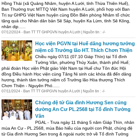
Hồng Thái (xã Quảng Nhâm, huyện A Lưới, tỉnh Thừa Thiên Huế),
Ban Thường trực MTTQ Việt Nam huyện A Lưới, phối hợp với Ban
Trị sự GHPG Việt Nam huyện cùng Đồn Biên phòng Nhâm tổ chức
tặng quà cho Nhân dân bản Sê Sáp, huyện Ka Lừm, tỉnh Sê Kông,
nhân dịp......
07/12/2024 - Ban TT TT GHPGVN huyện A Lưới | Nguồn tin : -/-
Học viện PGVN tại Huế dâng hương tưởng
niệm cố Trưởng lão HT. Thích Chơn Thiện
Chiều ngày 07/11 (07.10 Giáp Thìn) tại Tổ đình
Tường Vân, phường Thủy
Xuân
,
thành
phố Huế;
phái đoàn Học viện Phật giáo Việt Nam tại Huế chư Tôn đức Hội
đồng Điều hành Học viện cùng Tăng Ni sinh các khóa đã đến dâng
hương,
thành
tâm tưởng niệm cố Trưởng lão Hòa thượng Thích
Chơn Thiện - Nguyên Phó......
07/11/2024 - Ban TT TT GHPGVN huyện A Lưới | Nguồn tin : -/-
Chúng đệ tử Gia đình Hương Sen cúng
dường An Cư PL.2568 tại Tổ đình Tường
Vân
PGAL - Trưa ngày 11 tháng 5 năm Giáp Thìn, nhân
mùa An Cư - PL.2568, mùa Báo hiếu của người con Phật, chúng đệ
tử Gia đình Hương Sen trong & ngoài nước trở về Tổ đình Tường