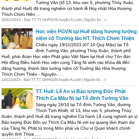
Tường Vân (tổ 13, khu vực 5, phường Thủy
Xuân
,
thành
phố Huế) đã trang nghiêm cử hành lễ Húy nhật Hòa thượng
Thích Chơn Hiền....
05/01/2024 - Ban TT TT GHPGVN huyện A Lưới | Nguồn tin : -/-
Học viện PGVN tại Huế dâng hương tưởng
niệm cố Trưởng lão HT. Thích Chơn Thiện
Chiều ngày 19/11/2023 (07.10 Quý Mão) tại Tổ
đình Tường Vân, phường Thủy
Xuân
,
thành
phố
Huế; phái đoàn Học viện Phật giáo Việt Nam tại Huế chư Tôn đức
Hội đồng Điều hành Học viện cùng Tăng Ni sinh các khóa đã đến
dâng hương,
thành
tâm tưởng niệm cố Trưởng lão Hòa thượng
Thích Chơn Thiện - Nguyên......
18/11/2023 - Ban TT TT GHPGVN huyện A Lưới | Nguồn tin : -/-
TT. Huế: Lễ An vị Bảo tượng Đức Phật
Thích Ca Mâu Ni tại Tổ đình Tường Vân
Sáng ngày 18/10 tại Tổ đình Tường Vân, đường
Thích Tịnh Khiết, tổ 13, khu vực 5, phường Thủy
Xuân
,
thành
phố Huế đã trang nghiêm Cử hành Lễ cung nghinh an vị
Bảo tượng Đức Bổn sư Thích Ca Mâu Ni với sự quang lâm tham dự
của Tăng Ni, Phật tử trong Môn phái và Chư vị Quan khách chính
quyền tỉnh Thừa......