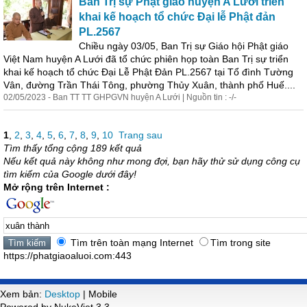
Ban Trị sự Phật giáo huyện A Lưới triển
khai kế hoạch tổ chức Đại lễ Phật đản
PL.2567
Chiều ngày 03/05, Ban Trị sự Giáo hội Phật giáo
Việt Nam huyện A Lưới đã tổ chức phiên họp toàn Ban Trị sự triển
khai kế hoạch tổ chức Đại Lễ Phật Đản PL.2567 tại Tổ đình Tường
Vân, đường Trần Thái Tông, phường Thủy
Xuân
,
thành
phố Huế....
02/05/2023 - Ban TT TT GHPGVN huyện A Lưới | Nguồn tin : -/-
1
,
2
,
3
,
4
,
5
,
6
,
7
,
8
,
9
,
10
Trang sau
Tìm thấy tổng cộng 189 kết quả
Nếu kết quả này không như mong đợi, bạn hãy thử sử dụng công cụ
tìm kiếm của Google dưới đây!
Mở rộng trên Internet :
Tìm trên toàn mạng Internet
Tìm trong site
https://phatgiaoaluoi.com:443
Xem bản:
Desktop
| Mobile