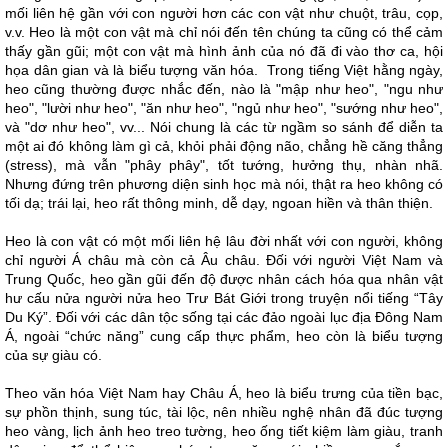
mối liên hệ gần với con người hơn các con vật như chuột, trâu, cọp,
v.v. Heo là một con vật mà chỉ nói đến tên chúng ta cũng có thể cảm
thấy gần gũi; một con vật mà hình ảnh của nó đã đi vào thơ ca, hội
họa dân gian và là biểu tượng văn hóa. Trong tiếng Việt hằng ngày,
heo cũng thường được nhắc đến, nào là "mập như heo", "ngu như
heo", "lười như heo", "ăn như heo", "ngủ như heo", "sướng như heo",
và "dơ như heo", vv... Nói chung là các từ ngầm so sánh để diễn ta
một ai đó không làm gì cả, khỏi phải động não, chẳng hề căng thẳng
(stress), mà vẫn "phây phây", tốt tướng, hưởng thụ, nhàn nhã.
Nhưng đứng trên phương diện sinh học mà nói, thật ra heo không có
tối dạ; trái lại, heo rất thông minh, dễ dạy, ngoan hiền và thân thiện.
Heo là con vật có một mối liên hệ lâu đời nhất với con người, không
chỉ người Á châu mà còn cả Âu châu. Đối với người Việt Nam và
Trung Quốc, heo gần gũi đến độ được nhân cách hóa qua nhân vật
hư cấu nửa người nửa heo Trư Bát Giới trong truyện nổi tiếng “Tây
Du Ký”. Đối với các dân tộc sống tại các đảo ngoài lục địa Đông Nam
Á, ngoài “chức năng” cung cấp thực phẩm, heo còn là biểu tượng
của sự giàu có.
Theo văn hóa Việt Nam hay Châu Á, heo là biểu trưng của tiền bạc,
sự phồn thịnh, sung túc, tài lộc, nên nhiều nghệ nhân đã đúc tượng
heo vàng, lịch ảnh heo treo tường, heo ống tiết kiệm làm giàu, tranh