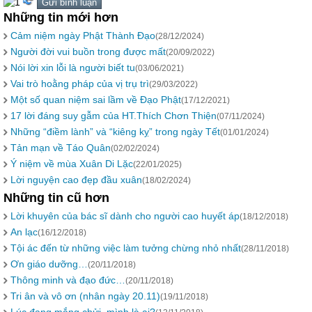
Những tin mới hơn
Cảm niệm ngày Phật Thành Đạo
(28/12/2024)
Người đời vui buồn trong được mất
(20/09/2022)
Nói lời xin lỗi là người biết tu
(03/06/2021)
Vai trò hoằng pháp của vị trụ trì
(29/03/2022)
Một số quan niệm sai lầm về Đạo Phật
(17/12/2021)
17 lời đáng suy gẫm của HT.Thích Chơn Thiện
(07/11/2024)
Những “điềm lành” và “kiêng kỵ” trong ngày Tết
(01/01/2024)
Tản mạn về Táo Quân
(02/02/2024)
Ý niệm về mùa Xuân Di Lặc
(22/01/2025)
Lời nguyện cao đẹp đầu xuân
(18/02/2024)
Những tin cũ hơn
Lời khuyên của bác sĩ dành cho người cao huyết áp
(18/12/2018)
An lạc
(16/12/2018)
Tội ác đến từ những việc làm tưởng chừng nhỏ nhất
(28/11/2018)
Ơn giáo dưỡng…
(20/11/2018)
Thông minh và đạo đức…
(20/11/2018)
Tri ân và vô ơn (nhân ngày 20.11)
(19/11/2018)