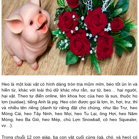
Heo là một loài vật có hình dáng tròn trịa mũm mỉm, béo tốt ủn ỉn và
hiền từ, khác với loài thú dữ khác như rắn, sư tử, beo… hại người,
hại vật. Theo tự điển online, tên khoa học của heo là sus, thuộc họ
lợn (suidae), tiếng Anh là pig. Heo còn được gọi là lợn, ỉn, hợi, trư, thỉ
và nhiều tên riêng (danh từ riêng đặt cho chúng, như lão Trư, heo
Móng Cái, heo Tây Ninh, heo Mọi, heo Tu Lại, ông Hợi, heo Năm
Móng, heo Ba Giò, heo Mép, chú Lợn Snowball, cô heo Squealer,
vv…).
Trong chuỗi 12 con giáp, ba con vật cuối cùng (gà, chó, và heo) có