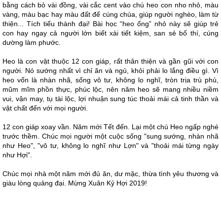
bằng cách bỏ vài đồng, vài cắc cent vào chú heo con nho nhỏ, màu
vàng, màu bạc hay màu đất để cúng chùa, giúp người nghèo, làm từ
thiện... Tích tiểu thành đại! Bài học “heo ống” nhỏ này sẽ giúp trẻ
con hay ngay cả người lớn biết xài tiết kiệm, san sẻ bố thí, cúng
dường làm phước.
Heo là con vật thuộc 12 con giáp, rất thân thiện và gần gũi với con
người. Nó sướng nhất vì chỉ ăn và ngủ, khỏi phải lo lắng điều gì. Vì
heo vốn là nhàn nhã, sống vô tư, không lo nghĩ, tròn trịa trù phú,
mũm mĩm phồn thực, phúc lộc, nên năm heo sẽ mang nhiều niềm
vui, vận may, tụ tài lộc, lợi nhuận sung túc thoải mái cả tinh thần và
vật chất đến với mọi người.
12 con giáp xoay vần. Năm mới Tết đến. Lại một chú Heo ngấp nghé
trước thềm. Chúc mọi người một cuộc sống "sung sướng, nhàn nhã
như Heo", "vô tư, không lo nghĩ như Lợn" và "thoải mái từng ngày
như Hợi".
Chúc mọi nhà một năm mới đủ ăn, dư mặc, thừa tình yêu thương và
giàu lòng quảng đại. Mừng Xuân Kỷ Hợi 2019!