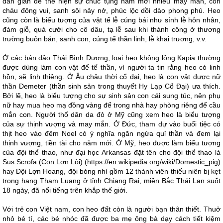
dân gian để thể hiện sự chúc tụng năm mới nhiều may mắn, con
cháu đông vui, sanh sôi nảy nở, phúc lộc dồi dào phong phú. Heo
cũng còn là biểu tượng của vật tế lễ cúng bái như sính lễ hôn nhân,
đám giỗ, quà cưới cho cô dâu, tạ lễ sau khi thành công ở thương
trường buôn bán, sanh con, cúng tế thần linh, lễ khai trương, v.v.
Ở các bán đảo Thái Bình Dương, loại heo không lông Kapia thường
được dùng làm con vật để tế thần, vì người ta tin rằng heo có linh
hồn, sẽ linh thiêng. Ở Âu châu thời cổ đại, heo là con vật được nữ
thần Demeter (thần sinh sản trong thuyết Hy Lạp Cổ Đại) ưa thích.
Bởi lẽ, heo là biểu tượng cho sự sinh sản con cái sung túc, nên phụ
nữ hay mua heo mạ đồng vàng để trong nhà hay phòng riêng để cầu
mắn con. Người thổ dân da đỏ ở Mỹ cũng xem heo là biểu tượng
của sự thịnh vượng và may mắn. Ở Đức, tham dự vào buổi tiệc có
thịt heo vào đêm Noel có ý nghĩa ngăn ngừa quỉ thần và đem lại
thịnh vượng, tiền tài cho năm mới. Ở Mỹ, heo được làm biểu tượng
của đội thể thao, như đại học Arkansas đặt tên cho đội thể thao là
Sus Scrofa (Con Lợn Lòi) (https://en.wikipedia.org/wiki/Domestic_pig)
hay Đội Lợn Hoang, đội bóng nhí gồm 12 thành viên thiếu niên bị kẹt
trong hang Tham Luang ở tỉnh Chiang Rai, miền Bắc Thái Lan suốt
18 ngày, đã nổi tiếng trên khắp thế giới.
Với trẻ con Việt nam, con heo đất còn là người bạn thân thiết. Thuở
nhỏ bé tí, các bé nhóc đã được ba mẹ ông bà dạy cách tiết kiệm