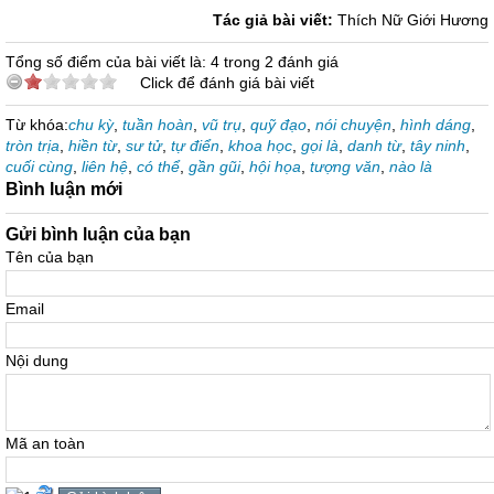
Tác giả bài viết:
Thích Nữ Giới Hương
Tổng số điểm của bài viết là: 4 trong 2 đánh giá
Click để đánh giá bài viết
Từ khóa:
chu kỳ
,
tuần hoàn
,
vũ trụ
,
quỹ đạo
,
nói chuyện
,
hình dáng
,
tròn trịa
,
hiền từ
,
sư tử
,
tự điển
,
khoa học
,
gọi là
,
danh từ
,
tây ninh
,
cuối cùng
,
liên hệ
,
có thể
,
gần gũi
,
hội họa
,
tượng văn
,
nào là
Bình luận mới
Gửi bình luận của bạn
Tên của bạn
Email
Nội dung
Mã an toàn