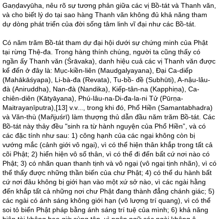
Gaṇḍavyūha, nêu rõ sự tương phản giữa các vị Bồ-tát và Thanh văn,
và cho biết lý do tại sao hàng Thanh văn không đủ khả năng tham
dự dòng phát triển của đời sống tâm linh vĩ đại như các Bồ-tát.
Có năm trăm Bồ-tát tham dự đại hội dưới sự chứng minh của Phật
tại rừng Thệ-đa. Trong hàng thính chúng, người ta cũng thấy có
ngần ấy Thanh văn (Śrāvaka), danh hiệu cuả các vị Thanh văn được
kể đến ở đây là: Mục-kiền-liên (Maudgalyayana), Đại Ca-diếp
(Mahākāśyapa), Li-bà-đa (Revata), Tu-bồ- đề (Subhūti), A-nậu-lâu-
đà (Aniruddha), Nan-đà (Nandika), Kiếp-tân-na (Kapphiṇa), Ca-
chiên-diên (Kātyāyana), Phú-lâu-na-Di-đa-la-ni Tử (Pūrṇa-
Maitrayaṇīputra),[13] v.v..., trong khi đó, Phổ Hiền (Samantabhadra)
và Văn-thù (Mañjuśrī) làm thượng thủ dẫn đầu năm trăm Bồ-tát. Các
Bồ-tát này thảy đều "sinh ra từ hành nguyện của Phổ Hiền”, và có
các đặc tính như sau: 1) công hạnh của các ngại không còn bị
vướng mắc (cảnh giới vô ngại), vì có thể hiện thân khắp trong tất cả
cõi Phật; 2) hiển hiện vô số thân, vì có thể đi đến bất cứ nơi nào có
Phật; 3) có nhãn quan thanh tịnh và vô ngại (vô ngại tịnh nhãn), vì có
thể thấy được những thần biến của chư Phật; 4) có thể du hành bất
cứ nơi đâu không bị giới hạn vào một xứ sở nào, vì các ngài hằng
đến khắp tất cả những nơi chư Phật đang thành đẳng chánh giác; 5)
các ngài có ánh sáng không giới hạn (vô lượng trí quang), vì có thể
soi tỏ biển Phật pháp bằng ánh sáng trí tuệ của mình; 6) khả năng