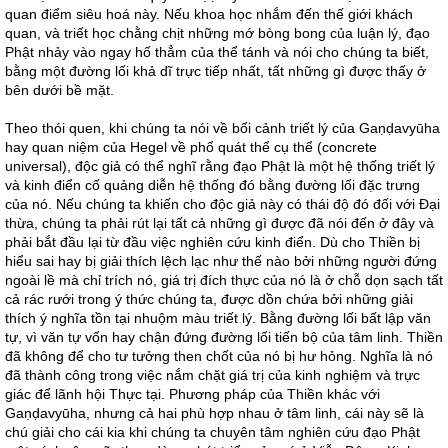
quan điểm siêu hoá này. Nếu khoa học nhắm đến thế giới khách
quan, và triết học chằng chịt những mớ bòng bong của luận lý, đạo
Phật nhảy vào ngay hố thẳm của thể tánh và nói cho chúng ta biết,
bằng một đường lối khả dĩ trực tiếp nhất, tất những gì được thấy ở
bên dưới bề mặt.
Theo thói quen, khi chúng ta nói về bối cảnh triết lý của Gaṇḍavyūha
hay quan niệm của Hegel về phổ quát thể cụ thể (concrete
universal), độc giả có thể nghĩ rằng đạo Phật là một hệ thống triết lý
và kinh điển cố quảng diễn hệ thống đó bằng đường lối đặc trưng
của nó. Nếu chúng ta khiến cho độc giả này có thái độ đó đối với Đại
thừa, chúng ta phải rút lại tất cả những gì được đã nói đến ở đây và
phải bắt đầu lại từ đầu việc nghiên cứu kinh điển. Dù cho Thiền bị
hiểu sai hay bị giải thích lệch lạc như thế nào bởi những người đứng
ngoài lề mà chỉ trích nó, giá trị đích thực của nó là ở chỗ dọn sạch tất
cả rác rưới trong ý thức chúng ta, được dồn chứa bởi những giải
thích ý nghĩa tồn tại nhuộm màu triết lý. Bằng đường lối bất lập văn
tự, vì văn tự vốn hay chận đứng đường lối tiến bộ của tâm linh. Thiền
đã không để cho tư tưởng then chốt của nó bị hư hỏng. Nghĩa là nó
đã thành công trong việc nắm chặt giá trị của kinh nghiệm và trực
giác để lãnh hội Thực tại. Phương pháp của Thiền khác với
Gaṇḍavyūha, nhưng cả hai phù hợp nhau ở tâm linh, cái này sẽ là
chú giải cho cái kia khi chúng ta chuyên tâm nghiên cứu đạo Phật