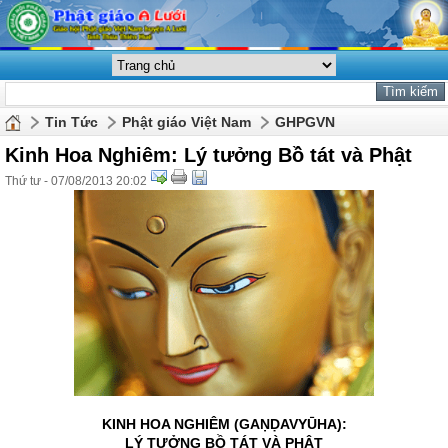
Tin Tức
Phật giáo Việt Nam
GHPGVN
Kinh Hoa Nghiêm: Lý tưởng Bồ tát và Phật
Thứ tư - 07/08/2013 20:02
KINH HOA NGHIÊM (GAṆḌAVYŪHA):
LÝ TƯỞNG BỒ TÁT VÀ PHẬT