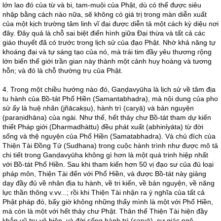
lớn lao đó của từ và bi, tam-muội của Phật, dù có thể được siêu
nhập bằng cách nào nữa, sẽ không có giá trị trong màn diễn xuất
của một kịch trường tâm linh vĩ đại được diễn tả một cách kỳ diệu nơi
đây. Đây quả là chỗ sai biệt điển hình giữa Đại thừa và tất cả các
giáo thuyết đã có trước trong lịch sử của đạo Phật. Nhờ khả năng tự
khoáng đại và tự sáng tạo của nó, mà trái tim đầy yêu thương rộng
lớn biến thế giới trần gian này thành một cảnh huy hoàng và tương
hỗn; và đó là chỗ thường trụ của Phật.
4. Trong một chiều hướng nào đó, Gaṇḍavyūha là lịch sử về tâm địa
tu hành của Bồ-tát Phổ Hiền (Samantabhadra), mà nội dung của pho
sử ấy là huệ nhãn (jñācakṣu), hành trì (caryā) và bản nguyện
(paraṇidhāna) của ngài. Như thế, hết thảy chư Bồ-tát tham dự kiến
thiết Pháp giới (Dharmadhàttu) đều phát xuất (abhinỉyāta) từ đời
sống và thệ nguyện của Phổ Hiền (Samatabhadra). Và chủ đích của
Thiện Tài Đồng Tử (Sudhana) trong cuộc hành trình như được mô tả
chi tiết trong Gaṇḍavyūha không gì hơn là một quá trinh hiệp nhất
với Bồ-tát Phổ Hiền. Sau khi tham kiến hơn 50 vị đạo sư của đủ loại
pháp môn, Thiện Tài đến với Phổ Hiền, và được Bồ-tát này giảng
dạy đầy đủ về nhân địa tu hành, về tri kiến, về bản nguyện, về năng
lực thần thông v.vv...; rồi khi Thiện Tài nhận ra ý nghĩa của tất cả
Phật pháp đó, bấy giờ không những thấy mình là một với Phổ Hiền,
mà còn là một với hết thảy chư Phật. Thân thể Thiện Tài hiện đầy
khắp vũ trụ vô biên, và đời sống hành trì (caryā), sự giác ngộ