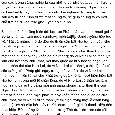
của các luồng sáng, nghĩa là của những cái phổ quát cụ thể. Tương
truyền, sự kiện đó làm sáng tỏ tâm trí của Nữ hoàng. Người ta cần
có loại triết lý này mới hiểu nổi kinh Hoa nghiêm. Những trích yếu
sau đây từ bản Kinh trước mắt chúng ta, sẽ giúp chúng ta có một
chỗ tựa để đi vào trực giác uyên áo của nó.
Sau khi mô tả những biến đổi lúc đức Phật nhập vào tam-muội gọi là
Sư tử phấn tấn tam-mụôi (simhavijṛṃbhita)[8], Gaṇḍavyūha tiếp tục
kể: "Tất cả những thứ đó đều do thiện căn bất khả tư nghị của Như
Lai, do vì pháp bạch tịnh bất khả tư nghị của Như Lai, do vì uy lực
bất khả tư nghị của Như Lai, do vì Như Lai có uy lực thần thông biến
một thân của ngài đầy khắp cả hư không; do vì Như Lai có thần lực
làm cho hết thảy chư Phật, hết thảy quốc độ huy hoàng nhập vào
trong thân thể của Như Lai, do vì Như Lai có thần lực thị hiện tất cả
sắc tướng của Pháp giới ngay trong một vi trần; do vì Như Lai có
thần lực thị hiện tất cả chư Phật trong quá khứ lần lượt hiển hiện bất
khả tư nghị trong một lỗ chân lông, do vì Như Lai có thần lực làm
ngời sáng cả vũ trụ bằng mỗi ánh sáng phóng ra từ thân thể của
Ngài, do vì Như Lai có thần lực hoá hiện những đám mây thần biến
từ một lỗ chân lông Ngài phát ra đầy khắp tất cả các quốc độ của
chư Phật, do vì Như Lai có thần lực thị hiện trong một lỗ chân lông
toàn bộ lịch sử của hết thảy mười phương thế giới từ thành kiếp đến
hoại kiếp. Bởi những lý do đó, khu rừng Thệ-đa hiển hiện các cõi
Phật trang nghiêm và thanh tịnh.”[9]