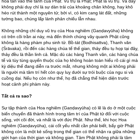
hoà tan vào thể tánh của Phật. Vũ trụ là Phật; Phật là vũ trụ. Và đấy
không phải duy chỉ là sự dàn trải của khoảng chân không, hay khô
héo rút thành một nguyên tử; bởi vì, có kim cang lát đất, những
tường bao, chúng lấp lánh phản chiếu lẫn nhau.
Không những chỉ duy vũ trụ của Hoa nghiêm (Gaṇḍavyūha) không
có trên cõi trần ai này, mà đến thính chúng vây quanh Phật cũng
không là hàng phàm phu sinh tử. Bồ-tát (Bodhisattva), Thanh văn
(Śrāvaka), rồi đến các hàng chúa tể thế gian, thảy đều tụ họp tại đây,
thảy đều là thần linh cả. Mặc dù các hàng Thanh văn, các hàng chúa
tể và tùy tùng quyến thuộc của họ không hoàn toàn hiểu rõ cái gì mà
kỳ diệu thế đang diễn ra trước mắt, nhưng không một ai không phải
là người mà tâm trí hết còn quy luỵ dưới sự trói buộc của ngu si và
cuồng dại. Nếu họ còn như thế, họ đã chẳng thể hiện diện trước
hoạt cảnh phi phàm này.
Tất cả ra sao?
Sự tập thành của Hoa nghiêm (Gaṇḍavyūha) có lẽ là do ở một cuộc
biến chuyển đã thành hình trong tâm trí của Phật tử đối với cuộc
sống, với cõi đời, và nhất là với đức Phật. Như thế, khi học Hoa
nghiêm (Gaṇḍavyūha), cái cốt yếu nhất cần phải biết, bấy giờ Phật
không còn là một kẻ sống trong thế gian có thể nhận ra giữa những
giới hạn của thời gian và không gian. Tâm Phật không phải là tâm