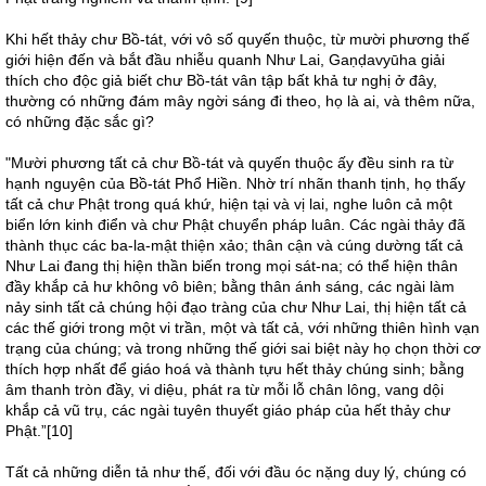
Khi hết thảy chư Bồ-tát, với vô số quyến thuộc, từ mười phương thế
giới hiện đến và bắt đầu nhiễu quanh Như Lai, Gaṇḍavyūha giải
thích cho độc giả biết chư Bồ-tát vân tập bất khả tư nghị ở đây,
thường có những đám mây ngời sáng đi theo, họ là ai, và thêm nữa,
có những đặc sắc gì?
"Mười phương tất cả chư Bồ-tát và quyến thuộc ấy đều sinh ra từ
hạnh nguyện của Bồ-tát Phổ Hiền. Nhờ trí nhãn thanh tịnh, họ thấy
tất cả chư Phật trong quá khứ, hiện tại và vị lai, nghe luôn cả một
biển lớn kinh điển và chư Phật chuyển pháp luân. Các ngài thảy đã
thành thục các ba-la-mật thiện xảo; thân cận và cúng dường tất cả
Như Lai đang thị hiện thần biến trong mọi sát-na; có thể hiện thân
đầy khắp cả hư không vô biên; bằng thân ánh sáng, các ngài làm
nảy sinh tất cả chúng hội đạo tràng của chư Như Lai, thị hiện tất cả
các thế giới trong một vi trần, một và tất cả, với những thiên hình vạn
trạng của chúng; và trong những thế giới sai biệt này họ chọn thời cơ
thích hợp nhất để giáo hoá và thành tựu hết thảy chúng sinh; bằng
âm thanh tròn đầy, vi diệu, phát ra từ mỗi lỗ chân lông, vang dội
khắp cả vũ trụ, các ngài tuyên thuyết giáo pháp của hết thảy chư
Phật.”[10]
Tất cả những diễn tả như thế, đối với đầu óc nặng duy lý, chúng có