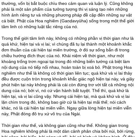
thường, vốn bị bắt buộc chìu theo cảm quan và luận lý. Cũng không
phải là một sản phẩm của tưởng tượng thi vị sáng tạo nên những
hình ảnh riêng tư và những phương pháp đề cập đến những sự vật
cá biệt. Phật của Hoa nghiêm (Gaṇḍavyūha) sống trong một thế giới
tâm linh có những luật tắc riêng của nó.
Trong thế giới tâm linh này, không có những phần vị thời gian như là
quá khứ, hiện tại và vị lai; vì chúng đã tụ lại thành một khoảnh khắc
đơn thuần của cái hiện tại miên trường, ở đó sự sống bắn đi trong
chiều hướng đích thực của nó. Khái niệm về thời gian, như một
khoảng trống trơn ngoại tại trong đó những biến tướng cá biệt làm
nội dung của nó tiếp nối nhau, hoàn toàn bị xoá bỏ. Phật trong Hoa
nghiêm như thế là không có thời gian liên tục; quá khứ và vị lai thảy
đều được cuộn tròn trong khoảnh khắc giác ngộ hiện tại này, và giây
phút hiện tại này không phải là cái còn đứng trơ với tất cả những nội
dung của nó; bởi vì, nó cứ vận hành bất tuyệt. Thế thì, quá khứ là
hiện tại, và vị lai cũng vậy. Nhưng cái hiện tại, mà quá khứ và vị lai
lặn chìm trong đó, không bao giờ cứ là hiện tại mãi thế; nói cách
khác, nó là cái hiện tại miên viễn. Ngay giữa lòng hiện tại miên viễn
này, Phật đóng đô trụ xứ vô trụ của Ngài.
Thời gian như thế, và không gian cũng như thế. Không gian trong
Hoa nghiêm không phải là một dàn cảnh phân chia bởi núi, bởi rừng,