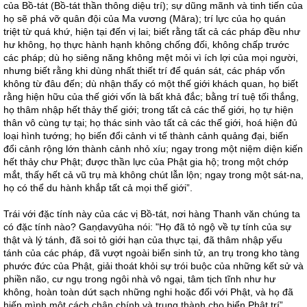
của Bồ-tát (Bồ-tát thần thông diệu trí); sự dũng mãnh và tinh tiến của
họ sẽ phá vỡ quân đội của Ma vương (Māra); trí lực của họ quán
triệt từ quá khứ, hiện tại đến vị lai; biết rằng tất cả các pháp đều như
hư không, họ thực hành hạnh không chống đối, không chấp trước
các pháp; dù họ siêng năng không mệt mỏi vì ích lợi của mọi người,
nhưng biết rằng khi dùng nhất thiết trí để quán sát, các pháp vốn
không từ đâu đến; dù nhận thấy có một thế giới khách quan, họ biết
rằng hiện hữu của thế giới vốn là bất khả đắc; bằng trí tuệ tối thắng,
họ thâm nhập hết thảy thế giới; trong tất cả các thế giới, họ tự hiện
thân vô cùng tự tại; họ thác sinh vào tất cả các thế giới, hoá hiện đủ
loại hình tướng; họ biến đổi cảnh vi tế thành cảnh quảng đại, biến
đổi cảnh rộng lớn thành cảnh nhỏ xíu; ngay trong một niệm diện kiến
hết thảy chư Phật; được thần lực của Phật gia hộ; trong một chớp
mắt, thấy hết cả vũ trụ mà không chút lẫn lộn; ngay trong một sát-na,
họ có thể du hành khắp tất cả mọi thế giới”.
Trái với đặc tính này của các vị Bồ-tát, nơi hàng Thanh văn chúng ta
có đặc tính nào? Gaṇḍavyūha nói: "Họ đã tỏ ngộ về tự tính của sự
thật và lý tánh, đã soi tỏ giới hạn của thực tại, đã thâm nhập yếu
tánh của các pháp, đã vượt ngoài biển sinh tử, an trụ trong kho tàng
phước đức của Phật, giải thoát khỏi sự trói buộc của những kết sử và
phiền não, cư ngụ trong ngôi nhà vô ngại, tâm tịch tĩnh như hư
không, hoàn toàn dứt sạch những nghi hoặc đối với Phật, và họ đã
hiến mình một cách chân chính và trung thành cho biển Phật trí”.