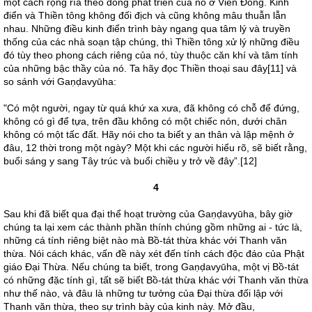
một cách rộng rĩa theo dòng phát triển của nó ở Viễn Đông. Kinh
điển và Thiền tông không đối địch và cũng không mâu thuẫn lẫn
nhau. Những điều kinh điển trình bày ngang qua tâm lý và truyền
thống của các nhà soạn tập chúng, thì Thiền tông xử lý những điều
đó tùy theo phong cách riêng của nó, tùy thuộc căn khí và tâm tính
của những bậc thầy của nó. Ta hãy đọc Thiền thoại sau đây[11] và
so sánh với Gaṇḍavyūha:
"Có một người, ngay từ quá khứ xa xưa, đã không có chỗ để đứng,
không có gì để tựa, trên đầu không có một chiếc nón, dưới chân
không có một tấc đất. Hãy nói cho ta biết y an thân và lập mệnh ở
đâu, 12 thời trong một ngày? Một khi các người hiểu rõ, sẽ biết rằng,
buổi sáng y sang Tây trúc và buổi chiều y trở về đây”.[12]
4
Sau khi đã biết qua đại thể hoạt trường của Gaṇḍavyūha, bây giờ
chúng ta lại xem các thành phần thính chúng gồm những ai - tức là,
những cá tính riêng biệt nào mà Bồ-tát thừa khác với Thanh văn
thừa. Nói cách khác, vấn đề này xét đến tính cách độc đáo của Phật
giáo Đại Thừa. Nếu chúng ta biết, trong Gaṇḍavyūha, một vị Bồ-tát
có những đặc tính gì, tất sẽ biết Bồ-tát thừa khác với Thanh văn thừa
như thế nào, và đâu là những tư tưởng của Đại thừa đối lập với
Thanh văn thừa, theo sự trình bày của kinh này. Mở đầu,