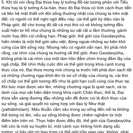
5. Khi tôi nói rằng Đại thừa hay lý tưởng Bồ-tát tương phản với Tiểu
thừa hay là lý tưởng A-la-hán, theo đó Đại thừa có tính cách thực tiễn
và liên hệ mật thiết với đời sống thường nhật của chúng ta trên mặt
đất; có người có thể nghi ngờ điều này: cái thế giới kỳ diệu nào là
Pháp giới, để cho trong đó tất cả mọi thứ có vẻ không tưởng đều
xuất hiện tợ hồ như chúng là những sự vật rất ư tầm thường: gánh
nước hay đốn củi chẳng hạn. Pháp giới, thế giới của Gaṇḍavyūha,
hiển nhiên là một thế giới siêu việt, đứng ngoài những sự kiện khô
cứng của đời sống này. Nhưng nếu có người vấn nạn, thì phải nhớ
rằng, cái nhìn của chúng ta hướng về thế giới, theo Gaṇḍavyūha,
không phải là cái nhìn của một tâm hồn đắm chìm trong đầm lầy của
ngã chấp. Để nhìn thấy cuộc đời và thế giới trong khía cạnh trung
thực của nó, Đại thừa mong mỏi chúng ta trước hết phải dọn sạch tất
cả những chướng ngại khởi lên từ sừ cố chấp của chúng ta, cái thứ
cố chấp coi thế giới tương đối như là giới hạn cuối cùng của thực tại.
Khi bức màn được vén lên, những chướng ngại bị quét sạch, và tự
tánh của mọi vật hiện diện trong khía cạnh Chân thực; thế là, Đại
thừa sẵn sàng đương đầu những vấn đề được coi là đích thực của
sự sống, và giải quyết nó xứng hợp với đạo lý Như thật
(yathābhūtam). Mâu thuẫn cắm sâu trong sự sống đến nổi ta không
thể bứng nó lên, nếu sự sống không được chiêm nghiệm từ một
điểm bên trên nó. Thực hiện được điều đó, thế giới của Gaṇḍavyūha
hết còn là một sự huyền bí, một cảnh vực không hình dạng sắc
tướng, vì bây giờ nó bao trùm cả thế giới trần gian này; không, phải