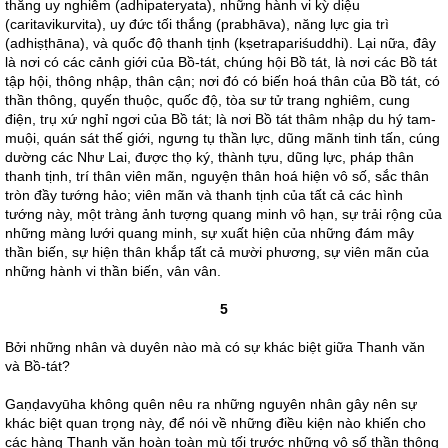
thắng uy nghiêm (adhipateryata), những hành vi kỳ diệu
(caritavikurvita), uy đức tối thắng (prabhāva), năng lực gia trì
(adhiṣṭhāna), và quốc độ thanh tịnh (kṣetrapariśuddhi). Lại nữa, đây
là nơi có các cảnh giới của Bồ-tát, chúng hội Bồ tát, là nơi các Bồ tát
tập hội, thông nhập, thân cận; nơi đó có biến hoá thân của Bồ tát, có
thần thông, quyến thuộc, quốc độ, tòa sư tử trang nghiêm, cung
điện, trụ xứ nghỉ ngơi của Bồ tát; là nơi Bồ tát thâm nhập du hý tam-
muội, quán sát thế giới, ngưng tụ thần lực, dũng mãnh tinh tấn, cúng
dường các Như Lai, được thọ ký, thành tựu, dũng lực, pháp thân
thanh tịnh, trí thân viên mãn, nguyện thân hoá hiện vô số, sắc thân
tròn đầy tướng hảo; viên mãn và thanh tịnh của tất cả các hình
tướng này, một tràng ảnh tượng quang minh vô hạn, sự trải rộng của
những màng lưới quang minh, sự xuất hiện của những đám mây
thần biến, sự hiện thân khắp tất cả mười phương, sự viên mãn của
những hành vi thần biến, vân vân.
5
Bởi những nhân và duyên nào mà có sự khác biệt giữa Thanh văn
và Bồ-tát?
Gaṇḍavyūha không quên nêu ra những nguyên nhân gây nên sự
khác biệt quan trọng này, để nói về những điều kiện nào khiến cho
các hàng Thanh văn hoàn toàn mù tối trước những vô số thần thông