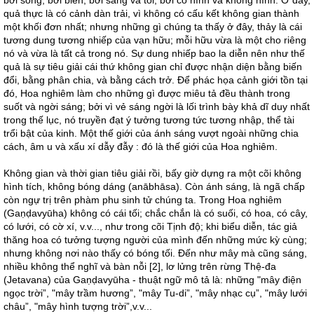
bởi sông, bởi biển, bởi sáng và tối, bởi có hình và không hình. Ở đây,
quả thực là có cảnh dàn trải, vì không có cấu kết không gian thành
một khối đơn nhất; nhưng những gì chúng ta thấy ở đây, thảy là cái
tương dung tương nhiếp của vạn hữu; mỗi hữu vừa là một cho riêng
nó và vừa là tất cả trong nó. Sự dung nhiếp bao la diễn nên như thế
quả là sự tiêu giải cái thứ không gian chỉ được nhận diện bằng biến
đổi, bằng phân chia, và bằng cách trở. Để phác họa cảnh giới tồn tại
đó, Hoa nghiêm làm cho những gì được miêu tả đều thành trong
suốt và ngời sáng; bởi vì vẻ sáng ngời là lối trình bày khả dĩ duy nhất
trong thế lục, nó truyền đạt ý tưởng tương tức tương nhập, thể tài
trổi bật của kinh. Một thế giới của ánh sáng vượt ngoài những chia
cách, âm u và xấu xí dẫy đẫy : đó là thế giới của Hoa nghiêm.
Không gian và thời gian tiêu giải rồi, bấy giờ dựng ra một cõi không
hình tích, không bóng dáng (anābhāsa). Còn ánh sáng, là ngã chấp
còn ngự trị trên phàm phu sinh tử chúng ta. Trong Hoa nghiêm
(Gaṇḍavyūha) không có cái tối; chắc chắn là có suối, có hoa, có cây,
có lưới, có cờ xí, v.v..., như trong cõi Tịnh độ; khi biểu diễn, tác giả
thăng hoa có tưởng tượng người của mình đến những mức kỳ cùng;
nhưng không nơi nào thấy có bóng tối. Đến như mây mà cũng sáng,
nhiều không thể nghĩ và bàn nỗi [2], lơ lửng trên rừng Thệ-đa
(Jetavana) của Gaṇḍavyūha - thuật ngữ mô tả là: những "mây điện
ngọc trời”, "mây trầm hương”, "mây Tu-di”, "mây nhạc cụ”, "mây lưới
châu”, "mây hình tượng trời”,v.v...