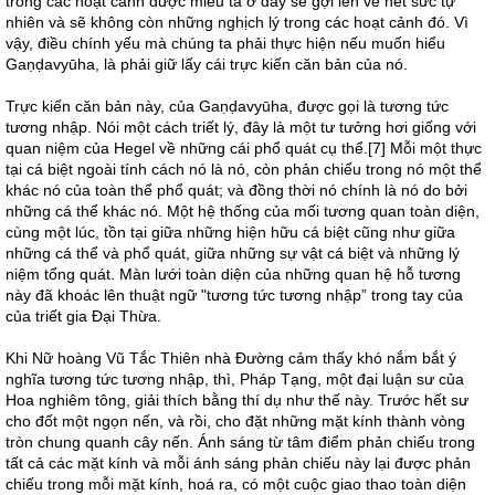
trong các hoạt cảnh được miêu tả ở đây sẽ gợi lên vẻ hết sức tự
nhiên và sẽ không còn những nghịch lý trong các hoạt cảnh đó. Vì
vậy, điều chính yếu mà chúng ta phải thực hiện nếu muốn hiểu
Gaṇḍavyūha, là phải giữ lấy cái trực kiến căn bản của nó.
Trực kiến căn bản này, của Gaṇḍavyūha, được gọi là tương tức
tương nhập. Nói một cách triết lý, đây là một tư tưởng hơi giống với
quan niệm của Hegel về những cái phổ quát cụ thể.[7] Mỗi một thực
tại cá biệt ngoài tính cách nó là nó, còn phản chiếu trong nó một thể
khác nó của toàn thể phổ quát; và đồng thời nó chính là nó do bởi
những cá thể khác nó. Một hệ thống của mối tương quan toàn diện,
cùng một lúc, tồn tại giữa những hiện hữu cá biệt cũng như giữa
những cá thể và phổ quát, giữa những sự vật cá biệt và những lý
niệm tổng quát. Màn lưới toàn diện của những quan hệ hỗ tương
này đã khoác lên thuật ngữ "tương tức tương nhập” trong tay của
của triết gia Đại Thừa.
Khi Nữ hoàng Vũ Tắc Thiên nhà Đường cảm thấy khó nắm bắt ý
nghĩa tương tức tương nhập, thì, Pháp Tạng, một đại luận sư của
Hoa nghiêm tông, giải thích bằng thí dụ như thế này. Trước hết sư
cho đốt một ngọn nến, và rồi, cho đặt những mặt kính thành vòng
tròn chung quanh cây nến. Ánh sáng từ tâm điểm phản chiếu trong
tất cả các mặt kính và mỗi ánh sáng phản chiếu này lại được phản
chiếu trong mỗi mặt kính, hoá ra, có một cuộc giao thao toàn diện