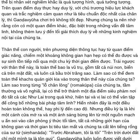
thể bị nhận xét nghiêm khắc là quá tượng hình, quá tưởng tượng.
Trên quan điểm duy thực hay duy lý, với chủ trương hiệu lực khách
quan và trắc nghiệm cảm quan như là tiêu chuẩn độc nhất của chân
lý, thì Gaṇḍavyūha chơi trò không tốt đẹp. Nhưng chúng ta nên nhớ
rằng còn có một quan điểm khác, đặc biệt trong những vấn đề tâm
linh, không thèm lưu ý đến lối giải thích duy lý về những kinh nghiệm
nội tại của chúng ta.
Thân thể con người, trên phương diện thông tục hay từ quan điểm
giác năng, chiếm một khoảng không gian hạn hẹp có thể đo được và
sự sinh tồn tiếp nối qua một chu kỳ thời gian đếm được. Trái ngược
với thân thể này, là toàn thể bao la vũ trụ, gồm tất cả núi non, biển
cả trên mặt đất, và luôn cả bầu trời trăng sao. Làm sao có thể đem
toàn thể khachs quán giới kia vào trong thân thể này của chúng ta?
Làm sao trong từng "lỗ chân lông” (romakūpa) của chúng ta, tầm
thường và vô nghiã, lại có thể trở thành một địa điểm siêu phàm nơi
đó tất cả các Như Lai trong quá khứ, hiện tại và vị lai có thể vân tập
để công bố những bài pháp tâm linh? Hiển nhiên đây là một điều
hoàn toàn không thể, hay phi lý đến cao độ. Nhưng điều kỳ lạ là khi
một cánh cửa mở ra và một ánh sáng bừng lên từ một nguồn mạch
u ẩn soi vào căn phòng ý thức tối tăm, tất cả những giới hạn của
không gian và thời gian bị tiêu tán mất và chúng ta cất lên tiếng rống
của sư tử (siṃhanāda): "Trước Abraham, tôi là tôi” "Trên trời dười đất
chỉ một mình ta là tôn quý”. Gaṇḍavyūha luôn luôn được viết dưới