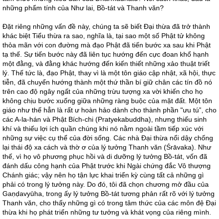
những phẩm tính của Như lai, Bồ-tát và Thanh văn?
Đặt riêng những vấn đề này, chúng ta sẽ biết Đại thừa đã trở thành
khác biệt Tiểu thừa ra sao, nghĩa là, tại sao một số Phật tử không
thỏa mãn với con đường mà đạo Phật đã tiến bước xa sau khi Phật
tạ thế. Sự tiến bước này đã liên tục hướng đến cực đoan khổ hạnh
một đằng, và đằng khác hướng đến kiến thiết những xảo thuật triết
lý. Thế tức là, đạo Phật, thay vì là một tôn giáo cập nhật, xã hội, thực
tiễn, đã chuyển hướng thành một thứ thần bí giữ chân các tín đồ nó
trên cao độ ngây ngất của những trừu tượng xa vời khiến cho họ
không chịu bước xuống giữa những ràng buộc của mặt đất. Một tôn
giáo như thế hẳn là rất ư hoàn hảo dành cho thành phần "ưu tú”, cho
các A-la-hán và Phật Bích-chi (Pratyekabuddha), nhưng thiếu sinh
khí và thiếu lợi ích quần chúng khi nó nằm ngoài tầm tiếp xúc với
những sự việc cụ thể của đời sống. Các nhà Đại thừa nổi dậy chống
lại thái độ xa cách và thờ ơ của lý tưởng Thanh văn (Śrāvaka). Như
thế, vì họ vô phương phục hồi và di dưỡng lý tưởng Bồ-tát, vốn đã
đánh dấu công hạnh của Phật trước khi Ngài chứng đắc Vô thượng
Chánh giác; vậy nên họ tận lực khai triển kỳ cùng tất cả những gì
phải có trong lý tưởng này. Do đó, tôi đã chọn chương mở đầu của
Gaṇḍavyūha, trong ấy lý tưởng Bồ-tát tương phản rất rõ với lý tưởng
Thanh văn, cho thấy những gì có trong tâm thức của các môn đệ Đại
thừa khi họ phát triển những tư tưởng và khát vọng của riêng mình.