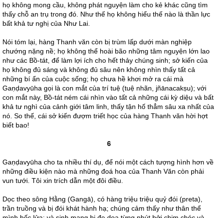
họ không mong cầu, không phát nguyện làm cho kẻ khác cũng tìm
thấy chỗ an trụ trong đó. Như thế họ không hiểu thế nào là thần lực
bất khả tư nghị của Như Lai.
Nói tóm lại, hàng Thanh văn còn bị trùm lấp dưới màn nghiệp
chướng nặng nề; họ không thể hoài bão những tâm nguyện lớn lao
như các Bồ-tát, để làm lợi ích cho hết thảy chúng sinh; sở kiến của
họ không đủ sáng và không đủ sâu nên không nhìn thấy tất cả
những bí ẩn của cuộc sống; họ chưa hề khơi mở ra cái mà
Gaṇḍavyūha gọi là con mắt của trí tuệ (tuệ nhãn, jñānacakṣu); với
con mắt này, Bồ-tát ném cái nhìn vào tất cả những cái kỳ diệu và bất
khả tư nghì của cảnh giới tâm linh, thấy tận hố thẳm sâu xa nhất của
nó. So thế, cái sở kiến đượm triết học của hàng Thanh văn hời hợt
biết bao!
6
Gaṇḍavyūha cho ta nhiều thí dụ, để nói một cách tượng hình hơn về
những điều kiện nào mà những đoá hoa của Thanh Văn còn phải
vun tưới. Tôi xin trích dẫn một đôi điều.
Dọc theo sông Hằng (Gangā), có hàng triệu triệu quỷ đói (preta),
trần truồng và bị đói khát hành hạ; chúng cảm thấy như thân thể
mình bốc lửa; và sinh mạng bị đe dọa từng phút bởi chim chóc và