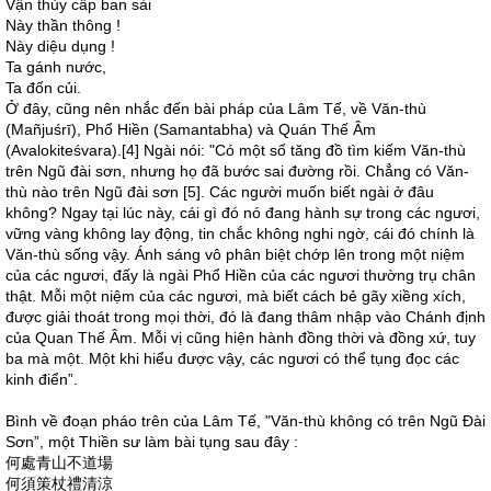
Vận thủy cấp ban sài
Này thần thông !
Này diệu dụng !
Ta gánh nước,
Ta đốn củi.
Ở đây, cũng nên nhắc đến bài pháp của Lâm Tế, về Văn-thù
(Mañjuśrī), Phổ Hiền (Samantabha) và Quán Thế Âm
(Avalokiteśvara).[4] Ngài nói: "Có một số tăng đồ tìm kiếm Văn-thù
trên Ngũ đài sơn, nhưng họ đã bước sai đường rồi. Chẳng có Văn-
thù nào trên Ngũ đài sơn [5]. Các người muốn biết ngài ở đâu
không? Ngay tại lúc này, cái gì đó nó đang hành sự trong các ngươi,
vững vàng không lay động, tin chắc không nghi ngờ, cái đó chính là
Văn-thù sống vậy. Ánh sáng vô phân biệt chớp lên trong một niệm
của các ngươi, đấy là ngài Phổ Hiền của các ngươi thường trụ chân
thật. Mỗi một niệm của các ngươi, mà biết cách bẻ gãy xiềng xích,
được giải thoát trong mọi thời, đó là đang thâm nhập vào Chánh định
của Quan Thế Âm. Mỗi vị cũng hiện hành đồng thời và đồng xứ, tuy
ba mà một. Một khi hiểu được vậy, các ngươi có thể tụng đọc các
kinh điển”.
Bình về đoạn pháo trên của Lâm Tế, "Văn-thù không có trên Ngũ Đài
Sơn”, một Thiền sư làm bài tụng sau đây :
何處青山不道場
何須策杖禮清涼