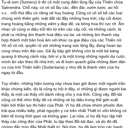
Tu-di sơn (Sumeru) ở đó có một cung điện lộng lẫy của Thiên chúa
Śakrendra. Chỗ này, có vô số lầu các, đền đài, vườn tược, ao hồ
v.v... mỗi thứ đều có riêng vẻ huy hoàng. Cũng có vô số kể các loại
chúng sinh thiên giới, mặt đất rải đầy những hoa trời, cây cối được
trang hoàng bằng những xiêm y đẹp đẽ, và bông hoa thì rực rỡ. Âm
nhạc vô cùng vi diệu trỗi lên từ trên các cây cối, và những cành, lá
phát ra những âm thanh hoà điệu vui tai, và những âm thanh này
hợp thành một bản hoà âm với khúc ca giai điệu của các Thiên nữ.
Vô số vũ nữ, quyến rũ với những trang sức lộng lẫy, đang hoan lạc
cùng nhau trên đài cao. Gã ấy bây giờ không còn là một kẻ bàng
quang ở khung cảnh này, bởi vì y là một trong những người dự cuộc,
mình ăn vận theo lối nhà trời, và đi lượn quanh giữa những đám dân
cư của trời Thiện kiến (Sudarśana) y như đã là thành viên của họ
ngay từ đầu.
Tuy nhiên, những hiện tượng này chưa bao giờ được một người trần
khác chứng kiến, dù là cũng tụ hội ở đây, vì những gì được người kia
thấy, là một cái thấy chỉ dành riêng cho y mà thôi. Cũng vậy, Bồ-tát
cũng có thể nhìn thấy tất cả những vẻ kỳ diệu trong thế giới xuất
hiện bởi thần lực thị hiện của Phật. Vì họ đã chứa nhóm phước đức
trải qua nhiều kiếp, phát nguyện y cứ trên nhất Thiết trí vốn không có
biên tế trong thời gian và không gian. Lại nữa, vì họ đã học tập hết
thảy các công đức của Phật, tu tập theo Bồ-tát đạo, và do đó đã
chứng đắc tròn đầy Nhất thiết trí. Nói tóm, họ đã làm tròn các hạnh