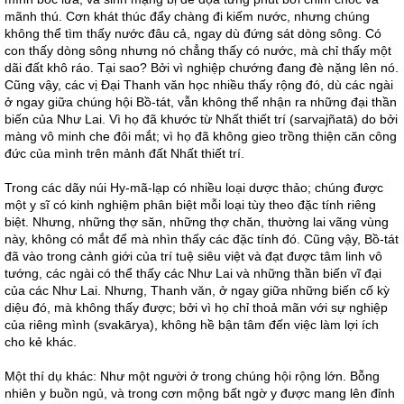
mãnh thú. Cơn khát thúc đẩy chàng đi kiếm nước, nhưng chúng
không thể tìm thấy nước đâu cả, ngay dù đứng sát dòng sông. Có
con thấy dòng sông nhưng nó chẳng thấy có nước, mà chỉ thấy một
dãi đất khô ráo. Tại sao? Bởi vì nghiệp chướng đang đè nặng lên nó.
Cũng vậy, các vị Đại Thanh văn học nhiều thấy rộng đó, dù các ngài
ở ngay giữa chúng hội Bồ-tát, vẫn không thể nhận ra những đại thần
biến của Như Lai. Vì họ đã khước từ Nhất thiết trí (sarvajñatā) do bởi
màng vô minh che đôi mắt; vì họ đã không gieo trồng thiện căn công
đức của mình trên mảnh đất Nhất thiết trí.
Trong các dãy núi Hy-mã-lạp có nhiều loại dược thảo; chúng được
một y sĩ có kinh nghiệm phân biệt mỗi loại tùy theo đặc tính riêng
biệt. Nhưng, những thợ săn, những thợ chăn, thường lai vãng vùng
này, không có mắt để mà nhìn thấy các đặc tính đó. Cũng vậy, Bồ-tát
đã vào trong cảnh giới của trí tuệ siêu việt và đạt được tâm linh vô
tướng, các ngài có thể thấy các Như Lai và những thần biến vĩ đại
của các Như Lai. Nhưng, Thanh văn, ở ngay giữa những biến cố kỳ
diệu đó, mà không thấy được; bởi vì họ chỉ thoả mãn với sự nghiệp
của riêng mình (svakārya), không hề bận tâm đến việc làm lợi ích
cho kẻ khác.
Một thí dụ khác: Như một người ở trong chúng hội rộng lớn. Bỗng
nhiên y buồn ngủ, và trong cơn mộng bất ngờ y được mang lên đỉnh