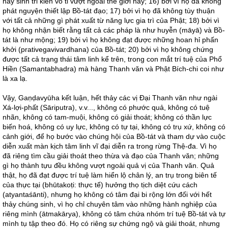
nảy sinh tri kiến vô tỉ vượt ngoài thế giới này; 16) bởi vì họ đã không
phát nguyện thiết lập Bồ-tát đạo; 17) bởi vì họ đã không tùy thuận
với tất cả những gì phát xuất từ năng lực gia trì của Phật; 18) bởi vì
họ không nhận biết rằng tất cả các pháp là như huyễn (māyā) và Bồ-
tát là như mộng; 19) bởi vì họ không đạt được những hoan hỉ phấn
khởi (prativegavivardhana) của Bồ-tát; 20) bởi vì họ không chứng
được tất cả trạng thái tâm linh kể trên, trong con mắt trí tuệ của Phổ
Hiền (Samantabhadra) mà hàng Thanh văn và Phật Bích-chi coi như
là xa lạ.
Vậy, Gaṇḍavyūha kết luận, hết thảy các vị Đại Thanh văn như ngài
Xá-lợi-phất (Sāriputra), v.v..., không có phước quả, không có tuệ
nhãn, không có tam-muội, không có giải thoát; không có thần lực
biến hoá, không có uy lực, không có tự tại, không có trụ xứ, không có
cảnh giới, để họ bước vào chúng hội của Bồ-tát và tham dự vào cuộc
diễn xuất màn kịch tâm linh vĩ đại diễn ra trong rừng Thệ-đa. Vì họ
đã riêng tìm cầu giải thoát theo thừa và đạo của Thanh văn; những
gì họ thành tựu đều không vượt ngoài quả vị của Thanh văn. Quả
thật, họ đã đạt được trí tuệ làm hiển lộ chân lý, an trụ trong biên tế
của thực tại (bhūtakoṭi: thực tế) hưởng thọ tịch diệt cứu cách
(atyantaśānti), nhưng họ không có tâm đại bi rộng lớn đối với hết
thảy chúng sinh, vì họ chỉ chuyên tâm vào những hành nghiệp của
riêng mình (ātmakārya), không có tâm chứa nhóm trí tuệ Bồ-tát và tự
mình tụ tập theo đó. Họ có riêng sự chứng ngộ và giải thoát, nhưng