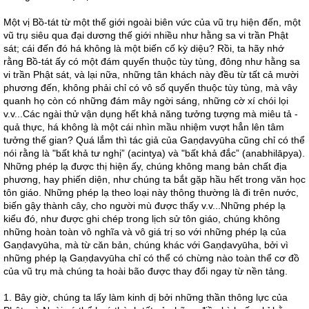
Một vị Bồ-tát từ một thế giới ngoài biên vức của vũ trụ hiện đến, một
vũ trụ siêu qua đại dương thế giới nhiều như hằng sa vi trần Phật
sát; cái đến đó há không là một biến cố kỳ diệu? Rồi, ta hãy nhớ
rằng Bồ-tát ấy có một đám quyến thuộc tùy tùng, đông như hằng sa
vi trần Phật sát, và lại nữa, những tân khách này đều từ tất cả mười
phương đến, không phải chỉ có vô số quyến thuộc tùy tùng, mà vây
quanh họ còn có những đám mây ngời sáng, những cờ xí chói lọi
v.v...Các ngài thử vận dụng hết khả năng tưởng tượng mà miêu tả -
quả thực, há không là một cái nhìn mầu nhiệm vượt hẳn lên tâm
tưởng thế gian? Quá lắm thì tác giả của Gaṇḍavyūha cũng chỉ có thể
nói rằng là "bất khả tư nghị” (acintya) và "bất khả đắc” (anabhilāpya).
Những phép lạ được thị hiện ấy, chúng không mang bản chất địa
phương, hay phiến diện, như chúng ta bắt gặp hầu hết trong văn học
tôn giáo. Những phép lạ theo loại này thông thường là đi trên nước,
biến gậy thành cây, cho người mù được thấy v.v...Những phép lạ
kiểu đó, như được ghi chép trong lịch sử tôn giáo, chúng không
những hoàn toàn vô nghĩa và vô giá trị so với những phép lạ của
Gaṇḍavyūha, mà từ căn bản, chúng khác với Gaṇḍavyūha, bởi vì
những phép lạ Gaṇḍavyūha chỉ có thể có chừng nào toàn thể cơ đồ
của vũ trụ mà chúng ta hoài bão được thay đổi ngay từ nền tảng.
1. Bây giờ, chúng ta lấy làm kinh dị bởi những thần thông lực của