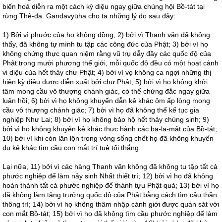
biến hoá diễn ra một cách kỳ diệu ngay giữa chúng hội Bồ-tát tại
rừng Thệ-đa. Gaṇḍavyūha cho ta những lý do sau đây:
1) Bởi vì phước của họ không đồng; 2) bởi vì Thanh văn đã không
thấy, đã không tự mình tu tập các công đức của Phật; 3) bởi vì họ
không chứng thực quan niệm rằng vũ trụ dẫy đầy các quốc độ của
Phật trong mười phương thế giới, mỗi quốc độ đều có một hoạt cảnh
vi diệu của hết thảy chư Phật; 4) bởi vì vọ không ca ngợi những thị
hiện kỳ diệu được diễn xuất bởi chư Phật; 5) bởi vì họ không khởi
tâm mong cầu vô thượng chánh giác, có thể chứng đắc ngay giữa
luân hồi; 6) bởi vì họ không khuyến dẫn kẻ khác ôm ấp lòng mong
cầu vô thượng chánh giác; 7) bởi vì họ đã không thể kế tục gia
nghiệp Như Lai; 8) bởi vì họ không bảo hộ hết thảy chúng sinh; 9)
bởi vì họ không khuyên kẻ khác thực hành các ba-la-mật của Bồ-tát;
10) bởi vì khi còn lăn lộn trong vòng sống chết họ đã không khuyến
dụ kẻ khác tìm cầu con mắt trí tuệ tối thắng.
Lại nữa, 11) bởi vì các hàng Thanh văn không đã không tu tập tất cả
phước nghiệp để làm nảy sinh Nhất thiết trí; 12) bởi vì họ đã không
hoàn thành tất cả phước nghiệp để thành tựu Phật quả; 13) bởi vì họ
đã không làm tăng trưởng quốc độ của Phật bằng cách tìm cầu thần
thông trí; 14) bởi vì họ không thâm nhập cảnh giới được quán sát với
con mắt Bồ-tát; 15) bởi vì họ đã không tìm cầu phước nghiệp để làm