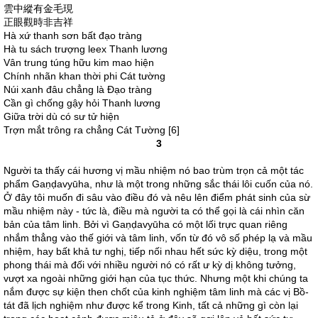
雲中縱有金毛現
正眼觀時非吉祥
Hà xứ thanh sơn bất đạo tràng
Hà tu sách trượng leex Thanh lương
Vân trung túng hữu kim mao hiện
Chính nhãn khan thời phi Cát tường
Núi xanh đâu chẳng là Đạo tràng
Cần gì chống gậy hỏi Thanh lương
Giữa trời dù có sư tử hiện
Trợn mắt trông ra chẳng Cát Tường [6]
3
Người ta thấy cái hương vị mầu nhiệm nó bao trùm trọn cả một tác
phẩm Gaṇḍavyūha, như là một trong những sắc thái lôi cuốn của nó.
Ở đây tôi muốn đi sâu vào điều đó và nêu lên điểm phát sinh của sừ
mầu nhiệm này - tức là, điều mà người ta có thể gọi là cái nhìn căn
bản của tâm linh. Bởi vì Gaṇḍavyūha có một lối trực quan riêng
nhắm thẳng vào thế giới và tâm linh, vốn từ đó vô số phép lạ và mầu
nhiệm, hay bất khả tư nghị, tiếp nối nhau hết sức kỳ diệu, trong một
phong thái mà đối với nhiều người nó có rất ư kỳ dị không tưởng,
vượt xa ngoài những giới hạn của tục thức. Nhưng một khi chúng ta
nắm được sự kiện then chốt của kinh nghiệm tâm linh mà các vị Bồ-
tát đã lịch nghiệm như được kể trong Kinh, tất cả những gì còn lại