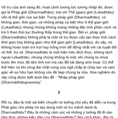
Vũ trụ của ánh sáng đó, hoạt cảnh tương tức tương nhập đó, được
gọi là Pháp giới (Dharmadhātu), trái với Thế (gian) giới (Lokadhātu)
vốn là thế giới của sai biệt. Trong pháp giới (Dharmadhātu), có
không gian, thời gian, và những pháp cá biệt như ở thế gian giới
(Lokadhātu) nhưng chúng không mang những đặc tính phân cách và
trơ lì theo thói tục thường thấy trong thế gian. Bởi vì, pháp giới
(Dharmadhātu) không phải là một vũ trụ được cấu tạo theo tính cách
thời gian hay không gian như thế gian giới (Lokadhātu), dù vậy, nó
không hoàn toàn trơ trọi hay trống trơn để đồng nhất với cái tuyệt đối
vô thể, hư vô. Dharmadhātu là một hiện hữu đích thực, không tách
ngoài Lokadhātu; nhưng chúng không là một, khi chúng ta chưa
bước lên mức độ tâm linh nơi mà các Bồ-tát đang sinh hoạt. Có thể
thể hiện nó khi vòng đai chặt cứng của ngã chấp bị chảy tan và cảm
giác về sự hữu hạn không còn đè bẹp chúng ta nữa. Hoa nghiêm do
vậy cũng được biết dưới tiêu đề : "Nhập pháp giới
(Dharmādhātupraveśa)”.
2
Rồi ra, đâu là một vài biến chuyển tư tưởng chủ yếu đã diễn ra trong
Phật giáo cho phép nó tạo dựng một vũ trụ mệnh danh là
Dharmadhātu? Đâu là những cảm xúc và những ý tưởng đã đi vào
tâm thức những kiều dân của Dharmadhātu? Nói cách khác, đâu là