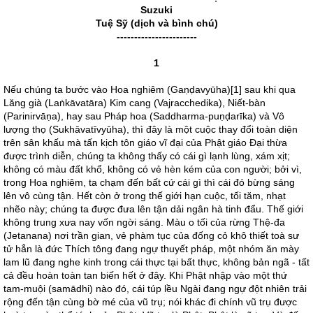
Suzuki
Tuệ Sỹ (dịch và bình chú)
-----------------------
1
Nếu chúng ta bước vào Hoa nghiêm (Gaṇḍavyūha)[1] sau khi qua
Lăng già (Laṅkāvatāra) Kim cang (Vajracchedika), Niết-bàn
(Parinirvāṇa), hay sau Pháp hoa (Saddharma-puṇḍarīka) và Vô
lượng thọ (Sukhāvatīvyūha), thì đây là một cuộc thay đổi toàn diện
trên sân khấu mà tấn kịch tôn giáo vĩ đại của Phật giáo Đại thừa
được trình diễn, chúng ta không thấy có cái gì lạnh lùng, xám xịt;
không có màu đất khổ, không có vẻ hèn kém của con người; bởi vì,
trong Hoa nghiêm, ta chạm đến bất cứ cái gì thì cái đó bừng sáng
lên vô cùng tận. Hết còn ở trong thế giới hạn cuộc, tối tăm, nhạt
nhẽo này; chúng ta được đưa lên tận dải ngân hà tinh đẩu. Thế giới
không trung xưa nay vốn ngời sáng. Màu o tối của rừng Thệ-đa
(Jetanana) nơi trần gian, vẻ phàm tục của đống cỏ khô thiết toà sư
tử hẳn là đức Thích tông đang ngự thuyết pháp, một nhóm ăn mày
lam lũ đang nghe kinh trong cái thực tại bất thực, không bản ngã - tất
cả đều hoàn toàn tan biến hết ở đây. Khi Phật nhập vào một thứ
tam-muội (samādhi) nào đó, cái túp lều Ngài đang ngự đột nhiên trải
rộng đến tận cùng bờ mé của vũ trụ; nói khác đi chính vũ trụ được