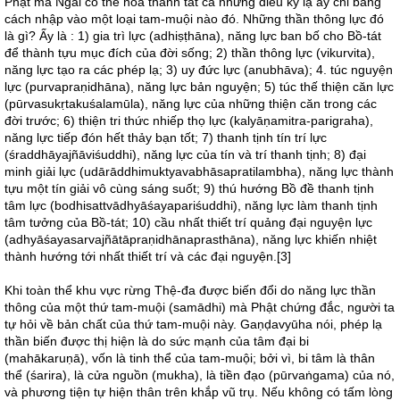
Phật mà Ngài có thể hoá thành tất cả những điều kỳ lạ ấy chỉ bằng
cách nhập vào một loại tam-muội nào đó. Những thần thông lực đó
là gì? Ấy là : 1) gia trì lực (adhiṣṭhāna), năng lực ban bố cho Bồ-tát
để thành tựu mục đích của đời sống; 2) thần thông lực (vikurvita),
năng lực tạo ra các phép lạ; 3) uy đức lực (anubhāva); 4. túc nguyện
lực (purvapraṇidhāna), năng lực bản nguyện; 5) túc thế thiện căn lực
(pūrvasukṛtakuśalamūla), năng lực của những thiện căn trong các
đời trước; 6) thiện tri thức nhiếp thọ lực (kalyāṇamitra-parigraha),
năng lực tiếp đón hết thảy bạn tốt; 7) thanh tịnh tín trí lực
(śraddhāyajñāviśuddhi), năng lực của tín và trí thanh tịnh; 8) đại
minh giải lực (udārāddhimuktyavabhāsapratilambha), năng lực thành
tựu một tín giải vô cùng sáng suốt; 9) thú hướng Bồ đề thanh tịnh
tâm lực (bodhisattvādhyāśayapariśuddhi), năng lực làm thanh tịnh
tâm tưởng của Bồ-tát; 10) cầu nhất thiết trí quảng đại nguyện lực
(adhyāśayasarvajñātāpraṇidhānaprasthāna), năng lực khiến nhiệt
thành hướng tới nhất thiết trí và các đại nguyện.[3]
Khi toàn thể khu vực rừng Thệ-đa được biến đổi do năng lực thần
thông của một thứ tam-muội (samādhi) mà Phật chứng đắc, người ta
tự hỏi về bản chất của thứ tam-muội này. Gaṇḍavyūha nói, phép lạ
thần biến được thị hiện là do sức mạnh của tâm đại bi
(mahākaruṇā), vốn là tinh thể của tam-muội; bởi vì, bi tâm là thân
thể (śarira), là cửa nguồn (mukha), là tiền đạo (pūrvaṅgama) của nó,
và phương tiện tự hiện thân trên khắp vũ trụ. Nếu không có tấm lòng