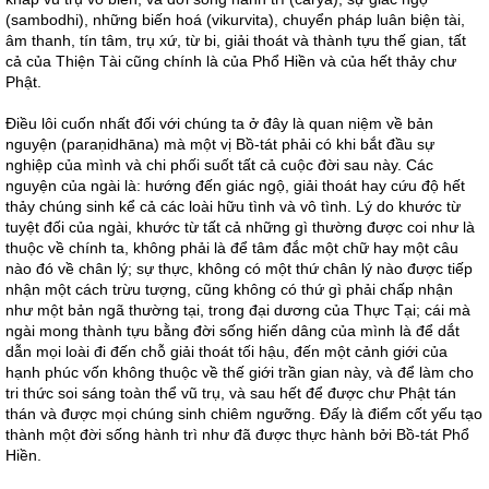
(sambodhi), những biến hoá (vikurvita), chuyển pháp luân biện tài,
âm thanh, tín tâm, trụ xứ, từ bi, giải thoát và thành tựu thế gian, tất
cả của Thiện Tài cũng chính là của Phổ Hiền và của hết thảy chư
Phật.
Điều lôi cuốn nhất đối với chúng ta ở đây là quan niệm về bản
nguyện (paraṇidhāna) mà một vị Bồ-tát phải có khi bắt đầu sự
nghiệp của mình và chi phối suốt tất cả cuộc đời sau này. Các
nguyện của ngài là: hướng đến giác ngộ, giải thoát hay cứu độ hết
thảy chúng sinh kể cả các loài hữu tình và vô tình. Lý do khước từ
tuyệt đối của ngài, khước từ tất cả những gì thường được coi như là
thuộc về chính ta, không phải là để tâm đắc một chữ hay một câu
nào đó về chân lý; sự thực, không có một thứ chân lý nào được tiếp
nhận một cách trừu tượng, cũng không có thứ gì phải chấp nhận
như một bản ngã thường tại, trong đại dương của Thực Tại; cái mà
ngài mong thành tựu bằng đời sống hiến dâng của mình là để dắt
dẫn mọi loài đi đến chỗ giải thoát tối hậu, đến một cảnh giới của
hạnh phúc vốn không thuộc về thế giới trần gian này, và để làm cho
tri thức soi sáng toàn thể vũ trụ, và sau hết để được chư Phật tán
thán và được mọi chúng sinh chiêm ngưỡng. Đấy là điểm cốt yếu tạo
thành một đời sống hành trì như đã được thực hành bởi Bồ-tát Phổ
Hiền.