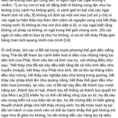
biện tài không bao giờ cùng tận, vì ngôn ngữ các ngài không ô
nhiễm; 7) an trụ nơi trí tuệ vô đẳng biết rõ không cùng tận như hư
không (cứu cánh hư không giới), vì cảnh giới trí tuệ của các ngài
thanh tịnh vô cấu; 8) không cố định tại một nơi nào (vô sở y chỉ) vì
các ngài tự hiện thân tùy theo tâm niệm và nguyện vọng của hết thảy
chúng sinh; 9) không bị che mờ (trừ diệt si ế), vì các ngài biết rằng
không có pháp và không có ngã trong thế giới chúng sinh; 10) các
ngài có siêu việt trí bao la như hư không, vì soi tỏ hết thảy Pháp giới
bằng màn lưới quang minh của mình.[14]
Ở chỗ khác, khi các vị Bồ-tát trong mười phương thế giới đến viếng
rừng Thệ-đa để tham dự cảnh biến hoá vi diệu của những năng lực
tâm linh của Phật, Kinh nêu lên cá tính của họ, với những điều như
sau: "Hết thảy chư Bồ-tát này đều biết rằng tất cả hữu tình đều như
huyễn (māyā), hết thảy chư Phật như ảnh, tất cả tồn tại thăng trầm
đều như mộng, hết thảy các nghiệp báo như bóng trong gương, hết
thảy các pháp khởi lên như quáng nắng, hết thảy thế gian đều như
biến hoá (nirmita); lại nữa, các vị Bồ-tát này đều đã thành tựu mười
năng lực, thành tựu trí tuệ, thành tựu tối thắng và thành tựu quyết tín
của Như Lai,[15] khiến họ có thể cất tiếng rống của sư tử; họ đã vào
sâu trong biển cả của biện tài vô tận, họ đã chứng đắc tri kiến giảng
thuyết chánh pháp cho hết thảy chúng sinh; họ đã hoàn toàn tự tại
đối với hành vi của mình nên có thể du hành khắp thế giới không trở
ngại như đi giữa hư không; họ đã chứng đắc các năng lực kỳ diệu