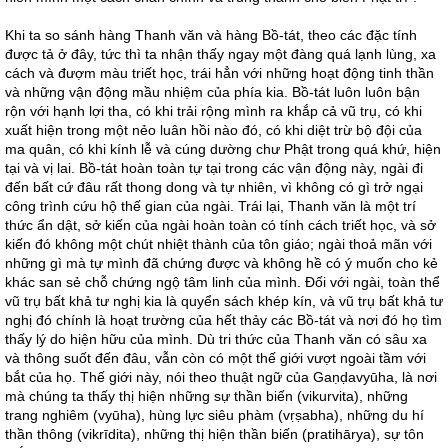
Khi ta so sánh hàng Thanh văn và hàng Bồ-tát, theo các đặc tính
được tả ở đây, tức thì ta nhận thấy ngay một đàng quá lạnh lùng, xa
cách và đượm màu triết học, trái hẳn với những hoạt động tinh thần
và những vận động mầu nhiệm của phía kia. Bồ-tát luôn luôn bận
rộn với hạnh lợi tha, có khi trải rộng mình ra khắp cả vũ trụ, có khi
xuất hiện trong một nẻo luân hồi nào đó, có khi diệt trừ bộ đội của
ma quân, có khi kính lễ và cúng dường chư Phật trong quá khứ, hiện
tại và vị lai. Bồ-tát hoàn toàn tự tại trong các vận động này, ngài đi
đến bất cứ đâu rất thong dong và tự nhiên, vì không có gì trở ngại
công trình cứu hộ thế gian của ngài. Trái lại, Thanh văn là một trí
thức ẩn dật, sở kiến của ngài hoàn toàn có tính cách triết học, và sở
kiến đó không một chút nhiệt thành của tôn giáo; ngài thoả mãn với
những gì mà tự mình đã chứng được và không hề có ý muốn cho kẻ
khác san sẻ chỗ chứng ngộ tâm linh của mình. Đối với ngài, toàn thể
vũ trụ bất khả tư nghị kia là quyển sách khép kín, và vũ trụ bất khả tư
nghị đó chính là hoạt trường của hết thảy các Bồ-tát và nơi đó họ tìm
thấy lý do hiện hữu của mình. Dù tri thức của Thanh văn có sâu xa
và thông suốt đến đâu, vẫn còn có một thế giới vượt ngoài tầm với
bắt của họ. Thế giới này, nói theo thuật ngữ của Gaṇḍavyūha, là nơi
mà chúng ta thấy thị hiện những sự thần biến (vikurvita), những
trang nghiêm (vyūha), hùng lực siêu phàm (vṛṣabha), những du hí
thần thông (vikrīdita), những thị hiện thần biến (pratihārya), sự tôn