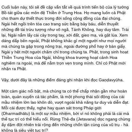
Cuối luận này, tôi sẽ đề cập vắn tắt về quá trình tiến bộ của lý tưởng
Bồ-tát giữa các môn đệ Thiền ở Trung Hoa. Họ mang luôn cả Phật
cho tham dự thiết thực trong đời sống cộng đồng của đại chúng.
Ngài hết ngồi trên tòa cao trang sức bằng bảy báu, diễn thuyết
những đề tài trừu tượng như vô ngã, Tánh Không, hay duy tâm. Trái
lại, Ngài nắm lấy cái cày trong tay, xới đất, gieo mạ, và gặt lúa. Xem
dáng dấp bên ngoài, Phật không khác gì một người như mọi người
mà chúng ta gặp trong nông trại, ngoài đường phố hay ở bàn giấy.
Ngài y hệt một người chăm chỉ trong chúng ta. Phật, trong sinh hoạt
Thiền Trung Hoa của Ngài, không khoa trương hoạt cảnh Hoa
nghiêm ra ngoài, mà để nằm trọn vẹn trong mình. Chỉ có Phật mới
nhận ra Phật.
Vậy, dưới đây là những điểm đáng ghi nhận khi đọc Gaṇḍavyūha.
Một cảm giác nổi bật, mà chúng ta có thể chấp nhận gần như hoàn
toàn, quán xuyến cả tác phẩm, là một phong thái sôi động của cái
mầu nhiệm lớn lao khôn dò, vượt ngoài khả năng tư duy và diễn đạt.
Mỗi cái được thấy, nghe hay quan sát trong Pháp giới
(Dharmadhātu) là một sự mầu nhiệm, bởi vì nó không phải là cái mà
thế tục trí có thể hiểu nổi. Rừng Thệ-đa (Jetavana) dọc ngang chừng
ấy dặm đột nhiên trải rộng đến những chốn tận cùng của vũ trụ - há
không là siêu việt tục trí?