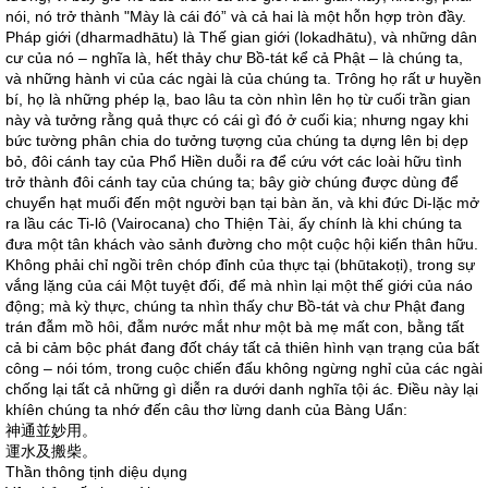
nói, nó trở thành "Mày là cái đó” và cả hai là một hỗn hợp tròn đầy.
Pháp giới (dharmadhātu) là Thế gian giới (lokadhātu), và những dân
cư của nó – nghĩa là, hết thảy chư Bồ-tát kể cả Phật – là chúng ta,
và những hành vi của các ngài là của chúng ta. Trông họ rất ư huyền
bí, họ là những phép lạ, bao lâu ta còn nhìn lên họ từ cuối trần gian
này và tưởng rằng quả thực có cái gì đó ở cuối kia; nhưng ngay khi
bức tường phân chia do tưởng tượng của chúng ta dựng lên bị dẹp
bỏ, đôi cánh tay của Phổ Hiền duỗi ra để cứu vớt các loài hữu tình
trở thành đôi cánh tay của chúng ta; bây giờ chúng được dùng để
chuyển hạt muối đến một người bạn tại bàn ăn, và khi đức Di-lặc mở
ra lầu các Ti-lô (Vairocana) cho Thiện Tài, ấy chính là khi chúng ta
đưa một tân khách vào sảnh đường cho một cuộc hội kiến thân hữu.
Không phải chỉ ngồi trên chóp đỉnh của thực tại (bhūtakoṭi), trong sự
vắng lặng của cái Một tuyệt đối, để mà nhìn lại một thế giới của náo
động; mà kỳ thực, chúng ta nhìn thấy chư Bồ-tát và chư Phật đang
trán đẫm mồ hôi, đẫm nước mắt như một bà mẹ mất con, bằng tất
cả bi cảm bộc phát đang đốt cháy tất cả thiên hình vạn trạng của bất
công – nói tóm, trong cuộc chiến đấu không ngừng nghỉ của các ngài
chống lại tất cả những gì diễn ra dưới danh nghĩa tội ác. Điều này lại
khíên chúng ta nhớ đến câu thơ lừng danh của Bàng Uẩn:
神通並妙用。
運水及搬柴。
Thần thông tịnh diệu dụng