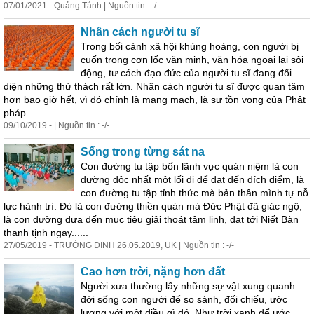
07/01/2021 - Quảng Tánh | Nguồn tin : -/-
Nhân cách người tu sĩ
Trong bối cảnh xã hội khủng hoảng, con người bị
cuốn trong cơn lốc văn minh, văn hóa ngoại lai sôi
động, tư cách đạo đức của người tu sĩ đang đối
diện những thử thách rất lớn. Nhân cách người tu sĩ được quan tâm
hơn bao giờ hết, vì đó chính là mạng mạch, là sự tồn vong của Phật
pháp....
09/10/2019 - | Nguồn tin : -/-
Sống trong từng sát na
Con đường tu tập bốn lãnh vực quán niệm là con
đường độc nhất một lối đi để đạt đến đích điểm, là
con đường tu tập tỉnh thức mà bản thân mình tự nỗ
lực hành trì. Đó là con đường thiền quán mà Đức Phật đã giác ngộ,
là con đường đưa đến mục tiêu giải thoát tâm linh, đạt tới Niết Bàn
thanh tịnh ngay......
27/05/2019 - TRƯỜNG ĐINH 26.05.2019, UK | Nguồn tin : -/-
Cao hơn trời, nặng hơn đất
Người xưa thường lấy những sự vật xung quanh
đời sống con người để so sánh, đối chiếu, ước
lượng với một điều gì đó. Như trời xanh để ước