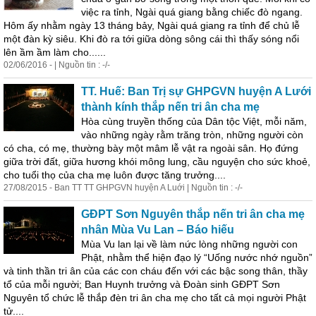
việc ra tỉnh, Ngài quá giang bằng chiếc đò ngang.
Hôm ấy nhằm ngày 13 tháng bảy, Ngài quá giang ra tỉnh để chủ lễ
một đàn kỳ siêu. Khi đò ra tới giữa dòng sông cái thì thấy sóng nổi
lên ầm ầm làm cho......
02/06/2016 - | Nguồn tin : -/-
TT. Huế: Ban Trị sự GHPGVN huyện A Lưới
thành kính thắp nến tri ân cha mẹ
Hòa cùng truyền thống của Dân tộc Việt, mỗi năm,
vào những ngày rằm trăng tròn, những người còn
có cha, có mẹ, thường bày một mâm lễ vật ra ngoài sân. Họ đứng
giữa trời đất, giữa hương khói
mông
lung
, cầu nguyện cho sức khoẻ,
cho tuổi thọ của cha mẹ luôn được tăng trưởng....
27/08/2015 - Ban TT TT GHPGVN huyện A Luới | Nguồn tin : -/-
GĐPT Sơn Nguyên thắp nến tri ân cha mẹ
nhân Mùa Vu Lan – Báo hiếu
Mùa Vu lan lại về làm nức lòng những người con
Phật, nhằm thể hiện đạo lý “Uống nước nhớ nguồn”
và tinh thần tri ân của các con cháu đến với các bậc song thân, thầy
tổ của mỗi người; Ban Huynh trưởng và Đoàn sinh GĐPT Sơn
Nguyên tổ chức lễ thắp đèn tri ân cha mẹ cho tất cả mọi người Phật
tử....