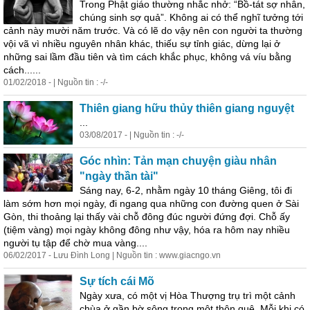
Trong Phật giáo thường nhắc nhở: “Bồ-tát sợ nhân,
chúng sinh sợ quả”. Không ai có thể nghĩ tưởng tới
cảnh này mười năm trước. Và có lẽ do vậy nên con người ta thường
vội vã vì nhiều nguyên nhân khác, thiếu sự tỉnh giác, dừng lại ở
những sai lầm đầu tiên và tìm cách khắc phục, không vá víu bằng
cách......
01/02/2018 - | Nguồn tin : -/-
Thiên giang hữu thủy thiên giang nguyệt
...
03/08/2017 - | Nguồn tin : -/-
Góc nhìn: Tản mạn chuyện giàu nhân
"ngày thần tài"
Sáng nay, 6-2, nhằm ngày 10 tháng Giêng, tôi đi
làm sớm hơn mọi ngày, đi ngang qua những con đường quen ở Sài
Gòn, thi thoảng lại thấy vài chỗ đông đúc người đứng đợi. Chỗ ấy
(tiệm vàng) mọi ngày không đông như vậy, hóa ra hôm nay nhiều
người tụ tập để chờ mua vàng....
06/02/2017 - Lưu Đình Long | Nguồn tin : www.giacngo.vn
Sự tích cái Mõ
Ngày xưa, có một vị Hòa Thượng trụ trì một cảnh
chùa ở gần bờ sông trong một thôn quê. Mỗi khi có