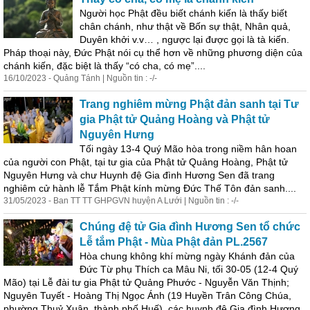
Người học Phật đều biết chánh kiến là thấy biết
chân chánh, như thật về Bốn sự thật, Nhân quả,
Duyên khởi v.v… , ngược lại được gọi là tà kiến.
Pháp thoại này, Đức Phật nói cụ thể hơn về những phương diện của
chánh kiến, đặc biệt là thấy “có cha, có mẹ”....
16/10/2023 - Quảng Tánh | Nguồn tin : -/-
Trang nghiêm mừng Phật đản sanh tại Tư
gia Phật tử Quảng Hoàng và Phật tử
Nguyên Hưng
Tối ngày 13-4 Quý Mão hòa trong niềm hân hoan
của người con Phật, tại tư gia của Phật tử Quảng Hoàng, Phật tử
Nguyên Hưng và chư Huynh đệ Gia đình Hương Sen đã trang
nghiêm cử hành lễ Tắm Phật kính mừng Đức Thế Tôn đản sanh....
31/05/2023 - Ban TT TT GHPGVN huyện A Lưới | Nguồn tin : -/-
Chúng đệ tử Gia đình Hương Sen tổ chức
Lễ tắm Phật - Mùa Phật đản PL.2567
Hòa chung không khí mừng ngày Khánh đản của
Đức Từ phụ Thích ca Mâu Ni, tối 30-05 (12-4 Quý
Mão) tại Lễ đài tư gia Phật tử Quảng Phước - Nguyễn Văn Thịnh;
Nguyên Tuyết - Hoàng Thị Ngọc Ánh (19 Huyền Trân Công Chúa,
phường Thuỷ Xuân, thành phố Huế), các huynh đệ Gia đình Hương