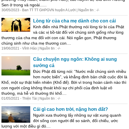
Sen ở trong và ngoài......
30/05/2023 - Ban TT TT GHPGVN huyện A Lưới | Nguồn tin : -/-
Lòng từ của cha mẹ dành cho con cái
Kinh điển nhà Phật thường nói lòng từ bi của Phật
và các vị bồ-tát đối với chúng sinh giống như lòng
thương của cha mẹ đối với con cái. Nói ngắn gọn, Phật thương
chúng sinh như cha mẹ thương con....
19/06/2021 - Vĩnh Hảo | Nguồn tin : -/-
Câu chuyện ngụ ngôn: Không ai sung
sướng cả
Đức Phật đã từng nói: “Nước mắt chúng sinh nhiều
hơn nước biển”, và khẳng định bản chất cuộc đời là
Khổ, một sự thật hiển nhiên (Khổ đế). Bởi vì trong hoàn cảnh nào thì
con người cũng không thoát khỏi sự chi phối của định luật vô
thường, mà hễ vô thường thì khổ....
01/05/2021 - Thiện Tài | Nguồn tin : -/-
Cái gì cao hơn trời, nặng hơn đất?
Người xưa thường lấy những sự vật xung quanh
đời sống con người để so sánh, đối chiếu, ước
lượng với một điều gì đó....