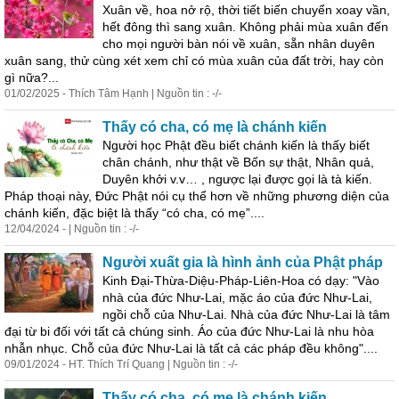
Xuân về, hoa nở rộ, thời tiết biến chuyển xoay vần,
hết đông thì sang xuân. Không phải mùa xuân đến
cho mọi người bàn nói về xuân, sẵn nhân duyên
xuân sang, thử cùng xét xem chỉ có mùa xuân của đất trời, hay còn
gì nữa?...
01/02/2025 - Thích Tâm Hạnh | Nguồn tin : -/-
Thấy có cha, có mẹ là chánh kiến
Người học Phật đều biết chánh kiến là thấy biết
chân chánh, như thật về Bốn sự thật, Nhân quả,
Duyên khởi v.v… , ngược lại được gọi là tà kiến.
Pháp thoại này, Đức Phật nói cụ thể hơn về những phương diện của
chánh kiến, đặc biệt là thấy “có cha, có mẹ”....
12/04/2024 - | Nguồn tin : -/-
Người xuất gia là hình ảnh của Phật pháp
Kinh Đại-Thừa-Diệu-Pháp-Liên-Hoa có dạy: "Vào
nhà của đức Như-Lai, mặc áo của đức Như-Lai,
ngồi chỗ của Như-Lai. Nhà của đức Như-Lai là tâm
đại từ bi đối với tất cả chúng sinh. Áo của đức Như-Lai là nhu hòa
nhẫn nhục. Chỗ của đức Như-Lai là tất cả các pháp đều không"....
09/01/2024 - HT. Thích Trí Quang | Nguồn tin : -/-
Thấy có cha, có mẹ là chánh kiến