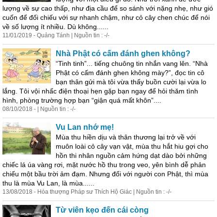
lượng về sự cao thấp, như địa cầu để so sánh với nặng nhẹ, như gió
cuốn để đối chiếu với sự nhanh chậm, như cỏ cây chen chúc để nói
về số lượng ít nhiều. Dù không......
11/01/2019 - Quảng Tánh | Nguồn tin : -/-
Nhà Phật có cấm đánh ghen không?
“Tinh tinh”... tiếng chuông tin nhắn vang lên. “Nhà
Phật có cấm đánh ghen không mày?”, đọc tin cô
bạn thân gửi mà tôi vừa thấy buồn cười lại vừa lo
lắng. Tôi vội nhấc điện thoại hẹn gặp bạn ngay để hỏi thăm tình
hình, phòng trường hợp bạn “giận quá mất khôn”....
08/10/2018 - | Nguồn tin : -/-
Vu Lan nhớ mẹ!
Mùa thu hiền dịu và thân thương lại trở về với
muôn loài cỏ cây vạn vật, mùa thu hắt hiu gợi cho
hồn thi nhân nguồn cảm hứng dạt dào bởi những
chiếc lá úa vàng rơi, mặt nước hồ thu trong veo, yên bình dễ phản
chiếu một bầu trời ảm đạm. Nhưng đối với người con Phật, thì mùa
thu là mùa Vu Lan, là mùa......
13/08/2018 - Hòa thượng Pháp sư Thích Hộ Giác | Nguồn tin : -/-
Từ viên kẹo đến cái còng