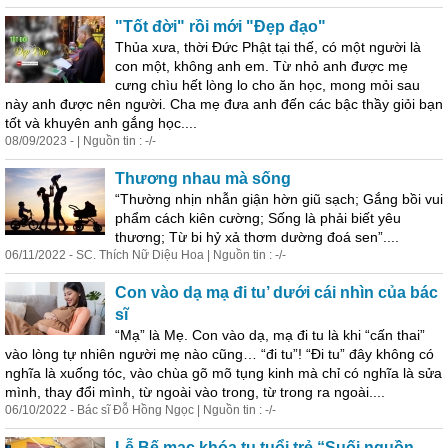
"Tốt đời" rồi mới "Đẹp đạo"
Thủa xưa, thời Đức Phật tại thế, có một người là
con một, không anh em. Từ nhỏ anh được mẹ
cưng chìu hết lòng lo cho ăn học, mong mỏi sau
này anh được nên người. Cha mẹ đưa anh đến các bậc thầy giỏi bạn
tốt và khuyên anh gắng học....
08/09/2023 - | Nguồn tin : -/-
Thương nhau mà sống
“Thường nhịn nhẫn giận hờn giũ sạch; Gắng bồi vui
phẩm cách kiên cường; Sống là phải biết yêu
thương; Từ bi hỷ xả thơm dường đoá sen”....
06/11/2022 - SC. Thích Nữ Diệu Hoa | Nguồn tin : -/-
Con vào dạ mạ đi tu’ dưới cái nhìn của bác
sĩ
“Mạ” là Mẹ. Con vào dạ, mạ đi tu là khi “cấn thai”
vào lòng tự nhiên người mẹ nào cũng… “đi tu”! “Đi tu” đây không có
nghĩa là xuống tóc, vào chùa gõ mõ tụng kinh mà chỉ có nghĩa là
sửa
mình
, thay đổi
mình
, từ ngoài vào trong, từ trong ra ngoài....
06/10/2022 - Bác sĩ Đỗ Hồng Ngọc | Nguồn tin : -/-
Lễ Bế mạc khóa tu tuổi trẻ “Suối nguồn