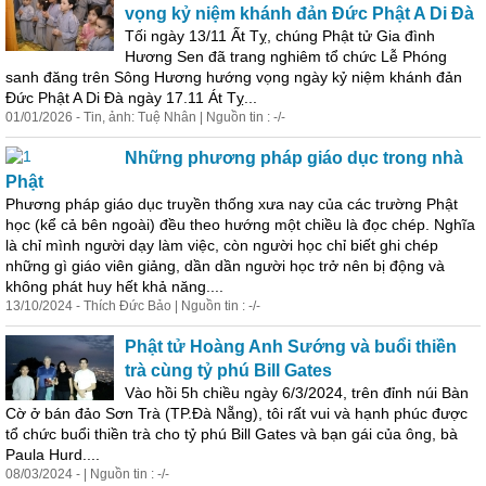
vọng kỷ niệm khánh đản Đức Phật A Di Đà
Tối ngày 13/11 Ất Tỵ, chúng Phật tử Gia đình
Hương Sen đã trang nghiêm tổ chức Lễ Phóng
sanh đăng trên Sông Hương hướng vọng ngày kỷ niệm khánh đản
Đức Phật A Di Đà ngày 17.11 Át Tỵ...
01/01/2026 - Tin, ảnh: Tuệ Nhân | Nguồn tin : -/-
Những phương pháp giáo dục trong nhà
Phật
Phương pháp giáo dục truyền thống xưa nay của các trường Phật
học (kể cả bên ngoài) đều theo hướng một chiều là đọc chép. Nghĩa
là chỉ
mình
người dạy làm việc, còn người học chỉ biết ghi chép
những gì giáo viên giảng, dần dần người học trở nên bị động và
không phát huy hết khả năng....
13/10/2024 - Thích Đức Bảo | Nguồn tin : -/-
Phật tử Hoàng Anh Sướng và buổi thiền
trà cùng tỷ phú Bill Gates
Vào hồi 5h chiều ngày 6/3/2024, trên đỉnh núi Bàn
Cờ ở bán đảo Sơn Trà (TP.Đà Nẵng), tôi rất vui và hạnh phúc được
tổ chức buổi thiền trà cho tỷ phú Bill Gates và bạn gái của ông, bà
Paula Hurd....
08/03/2024 - | Nguồn tin : -/-