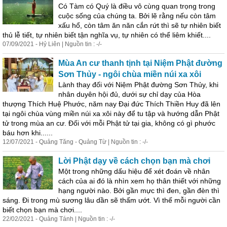
Có Tàm có Quý là điều vô cùng quan trọng trong
cuộc sống của chúng ta. Bởi lẽ rằng nếu còn tâm
xấu hổ, còn tâm ăn năn cắn rứt thì sẽ tự nhiên biết
thủ lễ tiết, tự nhiên biết tận nghĩa vụ, tự nhiên có thể liêm khiết....
07/09/2021 - Hỷ Liên | Nguồn tin : -/-
Mùa An cư thanh tịnh tại Niệm Phật đường
Sơn Thủy - ngôi chùa miền núi xa xôi
Lành thay đối với Niệm Phật đường Sơn Thủy, khi
nhân duyên hội đủ, dưới sự chỉ dạy của Hòa
thượng Thích Huệ Phước, năm nay Đại đức Thích Thiền Huy đã lên
tại ngôi chùa vùng miền núi xa xôi này để tu tập và hướng dẫn Phật
tử trong mùa an cư. Đối với mỗi Phật tử tại gia, không có gì phước
báu hơn khi......
12/07/2021 - Quảng Tăng - Quảng Từ | Nguồn tin : -/-
Lời Phật dạy về cách chọn bạn mà chơi
Một trong những dấu hiệu để xét đoán về nhân
cách của ai đó là nhìn xem họ thân thiết với những
hạng người nào. Bởi gần mực thì đen, gần đèn thì
sáng. Đi trong mù sương lâu dần sẽ thấm ướt. Vì thế mỗi người cần
biết chọn bạn mà chơi....
22/02/2021 - Quảng Tánh | Nguồn tin : -/-