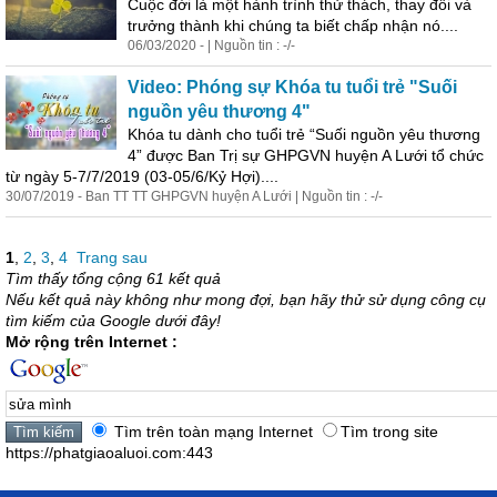
Cuộc đời là một hành trình thử thách, thay đổi và
trưởng thành khi chúng ta biết chấp nhận nó....
06/03/2020 - | Nguồn tin : -/-
Video: Phóng sự Khóa tu tuổi trẻ "Suối
nguồn yêu thương 4"
Khóa tu dành cho tuổi trẻ “Suối nguồn yêu thương
4” được Ban Trị sự GHPGVN huyện A Lưới tổ chức
từ ngày 5-7/7/2019 (03-05/6/Kỷ Hợi)....
30/07/2019 - Ban TT TT GHPGVN huyện A Lưới | Nguồn tin : -/-
1
,
2
,
3
,
4
Trang sau
Tìm thấy tổng cộng 61 kết quả
Nếu kết quả này không như mong đợi, bạn hãy thử sử dụng công cụ
tìm kiếm của Google dưới đây!
Mở rộng trên Internet :
Tìm trên toàn mạng Internet
Tìm trong site
https://phatgiaoaluoi.com:443