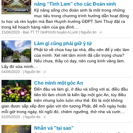
năng “Tình Lam” cho các Đoàn sinh
Kỹ năng sống cho đoàn sinh là một trong những
mục tiêu trong chương trình hướng dẫn hoạt động
tu học và rèn luyện mà Ban Huynh trưởng GĐPT Sơn Thuỷ đặt ra
trong kế hoạch hàng năm của gia đình....
15/06/2020 - Ban TT TT GHPGVN huyện A Lưới | Nguồn tin : -/-
Làm gì cũng phải giữ ý tứ
Phật tử về chùa hay tại nhà, đều nên để ý việc làm
của
mình
. Xét nét tâm
mình
đã cẩn trọng chưa?
Nếu chưa, thầy có dạy, nên cung kính vâng làm.
Lấy đó
sửa
mình
....
04/06/2020 - | Nguồn tin : -/-
Cho
mình
một góc An
Đến đâu và làm gì, ở đâu và sống với ai, điều đầu
tiên tôi làm chính là kiến lập một góc An, tùy điều
kiện nhưng luôn luôn như thế. Đó là một không
gian được sắp xếp đơn giản với tôn tượng Phật, để mỗi ngày hoặc
mỗi giờ trong ngày, tôi ngồi đó, chiêm ngưỡng, thở nhẹ và cười....
02/05/2020 - | Nguồn tin : -/-
Nhẫn và "tại sao"