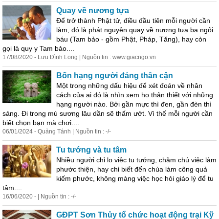
Quay về nương tựa
Để trở thành Phật tử, điều đầu tiên mỗi người cần
làm, đó là phát nguyện quay về nương tựa ba ngôi
báu (Tam bảo - gồm Phật, Pháp, Tăng), hay còn
gọi là quy y Tam bảo....
17/08/2020 - Lưu Đình Long | Nguồn tin : www.giacngo.vn
Bốn hạng người đáng thân cận
Một trong những dấu hiệu để xét đoán về nhân
cách của ai đó là nhìn xem họ thân thiết với những
hạng người nào. Bởi gần mực thì đen, gần đèn thì
sáng. Đi trong mù sương lâu dần sẽ thấm ướt. Vì thế mỗi người cần
biết chọn bạn mà chơi....
06/01/2024 - Quảng Tánh | Nguồn tin : -/-
Tu tướng và tu tâm
Nhiều người chỉ lo việc tu tướng, chăm chú việc làm
phước thiện, hay chỉ biết đến chùa làm công quả
kiếm phước, không màng việc học hỏi giáo lý để tu
tâm....
16/06/2020 - | Nguồn tin : -/-
GĐPT Sơn Thủy tổ chức hoạt động trại Kỹ