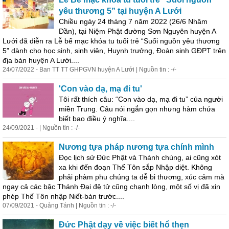
yêu thương 5” tại huyện A Lưới
Chiều ngày 24 tháng 7 năm 2022 (26/6 Nhâm
Dần), tại Niệm Phật đường Sơn Nguyên huyện A
Lưới đã diễn ra Lễ bế mạc khóa tu tuổi trẻ “Suối nguồn yêu thương
5” dành cho học sinh, sinh viên, Huynh trưởng, Đoàn sinh GĐPT trên
địa bàn huyện A Lưới....
24/07/2022 - Ban TT TT GHPGVN huyện A Lưới | Nguồn tin : -/-
'Con vào dạ, mạ đi tu'
Tôi rất thích câu: “Con vào dạ, mạ đi tu” của người
miền Trung. Câu nói ngắn gọn nhưng hàm chứa
biết bao điều ý nghĩa....
24/09/2021 - | Nguồn tin : -/-
Nương tựa pháp nương tựa chính
mình
Đọc lịch sử Đức Phật và Thánh chúng, ai cũng xót
xa khi đến đoạn Thế Tôn sắp Nhập diệt. Không
phải phàm phu chúng ta dễ bi thương, xúc cảm mà
ngay cả các bậc Thánh Đại đệ tử cũng chạnh lòng, một số vị đã xin
phép Thế Tôn nhập Niết-bàn trước....
07/09/2021 - Quảng Tánh | Nguồn tin : -/-
Đức Phật dạy về việc biết hổ thẹn