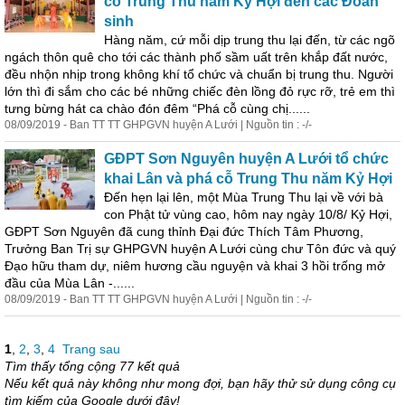
cỗ
Trung Thu năm Kỷ Hợi đến các Đoàn
sinh
Hàng năm, cứ mỗi dịp trung thu lại đến, từ các ngõ
ngách thôn quê cho tới các thành phố sầm uất trên khắp đất nước,
đều nhộn nhịp trong không khí tổ chức và chuẩn bị trung thu. Người
lớn thì đi sắm cho các bé những chiếc đèn lồng đỏ rực rỡ, trẻ em thì
tưng bừng hát ca chào đón đêm “
Phá
cỗ
cùng chị......
08/09/2019 - Ban TT TT GHPGVN huyện A Lưới | Nguồn tin : -/-
GĐPT Sơn Nguyên huyện A Lưới tổ chức
khai Lân và
phá
cỗ
Trung Thu năm Kỷ Hợi
Đến hẹn lại lên, một Mùa Trung Thu lại về với bà
con Phật tử vùng cao, hôm nay ngày 10/8/ Kỷ Hợi,
GĐPT Sơn Nguyên đã cung thỉnh Đại đức Thích Tâm Phương,
Trưởng Ban Trị sự GHPGVN huyện A Lưới cùng chư Tôn đức và quý
Đạo hữu tham dự, niêm hương cầu nguyện và khai 3 hồi trống mở
đầu của Mùa Lân -......
08/09/2019 - Ban TT TT GHPGVN huyện A Lưới | Nguồn tin : -/-
1
,
2
,
3
,
4
Trang sau
Tìm thấy tổng cộng 77 kết quả
Nếu kết quả này không như mong đợi, bạn hãy thử sử dụng công cụ
tìm kiếm của Google dưới đây!