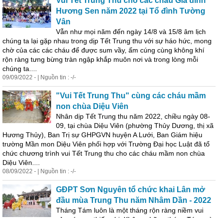
Vui Tết Trung Thu cho các cháu Gia đình
Hương Sen năm 2022 tại Tổ đình Tường
Vân
Vẫn như mọi năm đến ngày 14/8 và 15/8 âm lịch
chúng ta lại gặp nhau trong dịp Tết Trung thu với sự háo hức, mong
chờ của các các cháu để được sum vầy, ấm cúng cùng không khí
rộn ràng tưng bừng tràn ngập khắp muôn nơi và trong lòng mỗi
chúng ta....
09/09/2022 - | Nguồn tin : -/-
"Vui Tết Trung Thu" cùng các cháu mầm
non chùa Diệu Viên
Nhân dịp Tết Trung thu năm 2022, chiều ngày 08-
09, tại chùa Diệu Viên (phường Thủy Dương, thị xã
Hương Thủy), Ban Trị sự GHPGVN huyện A Lưới, Ban Giám hiệu
trường Mần mon Diệu Viên phối hợp với Trường Đại học Luật đã tổ
chức chương trình vui Tết Trung thu cho các cháu mầm non chùa
Diệu Viên....
08/09/2022 - | Nguồn tin : -/-
GĐPT Sơn Nguyên tổ chức khai Lân mở
đầu mùa Trung Thu năm Nhâm Dần - 2022
Tháng Tám luôn là một tháng rộn ràng niềm vui