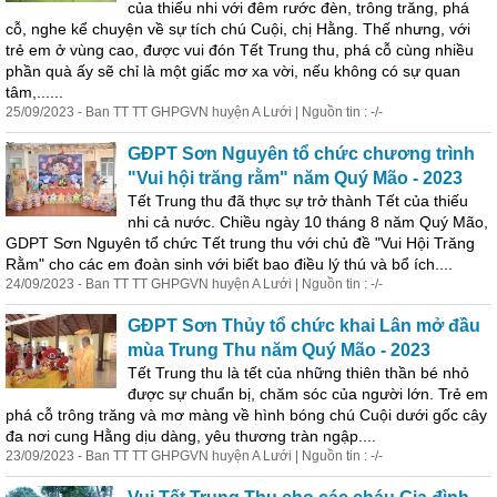
của thiếu nhi với đêm rước đèn, trông trăng,
phá
cỗ
, nghe kể chuyện về sự tích chú Cuội, chị Hằng. Thế nhưng, với
trẻ em ở vùng cao, được vui đón Tết Trung thu,
phá
cỗ
cùng nhiều
phần quà ấy sẽ chỉ là một giấc mơ xa vời, nếu không có sự quan
tâm,......
25/09/2023 - Ban TT TT GHPGVN huyện A Lưới | Nguồn tin : -/-
GĐPT Sơn Nguyên tổ chức chương trình
"Vui hội trăng rằm" năm Quý Mão - 2023
Tết Trung thu đã thực sự trở thành Tết của thiếu
nhi cả nước. Chiều ngày 10 tháng 8 năm Quý Mão,
GDPT Sơn Nguyên tổ chức Tết trung thu với chủ đề "Vui Hội Trăng
Rằm" cho các em đoàn sinh với biết bao điều lý thú và bổ ích....
24/09/2023 - Ban TT TT GHPGVN huyện A Lưới | Nguồn tin : -/-
GĐPT Sơn Thủy tổ chức khai Lân mở đầu
mùa Trung Thu năm Quý Mão - 2023
Tết Trung thu là tết của những thiên thần bé nhỏ
được sự chuẩn bị, chăm sóc của người lớn. Trẻ em
phá
cỗ
trông trăng và mơ màng về hình bóng chú Cuội dưới gốc cây
đa nơi cung Hằng dịu dàng, yêu thương tràn ngập....
23/09/2023 - Ban TT TT GHPGVN huyện A Lưới | Nguồn tin : -/-