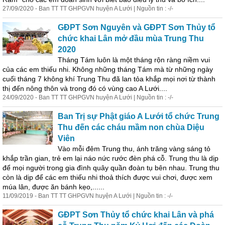
27/09/2020 - Ban TT TT GHPGVN huyện A Lưới | Nguồn tin : -/-
GĐPT Sơn Nguyên và GĐPT Sơn Thủy tổ
chức khai Lân mở đầu mùa Trung Thu
2020
Tháng Tám luôn là một tháng rộn ràng niềm vui
của các em thiếu nhi. Không những tháng Tám mà từ những ngày
cuối tháng 7 không khí Trung Thu đã lan tỏa khắp mọi nơi từ thành
thị đến nông thôn và trong đó có vùng cao A Lưới....
24/09/2020 - Ban TT TT GHPGVN huyện A Lưới | Nguồn tin : -/-
Ban Trị sự Phật giáo A Lưới tổ chức Trung
Thu đến các cháu mầm non chùa Diệu
Viên
Vào mỗi đêm Trung thu, ánh trăng vàng sáng tỏ
khắp trần gian, trẻ em lại náo nức rước đèn
phá
cỗ
. Trung thu là dịp
để mọi người trong gia đình quây quần đoàn tụ bên nhau. Trung thu
còn là dịp để các em thiếu nhi thoả thích được vui chơi, được xem
múa lân, được ăn bánh kẹo,......
11/09/2019 - Ban TT TT GHPGVN huyện A Lưới | Nguồn tin : -/-
GĐPT Sơn Thủy tổ chức khai Lân và
phá