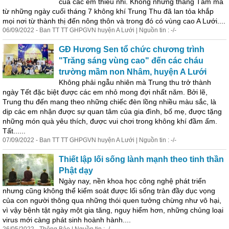
của các em thiếu nhi. Không những tháng Tám mà
từ những ngày cuối tháng 7 không khí Trung Thu đã lan tỏa khắp
mọi nơi từ thành thị đến nông thôn và trong đó có vùng cao A Lưới....
06/09/2022 - Ban TT TT GHPGVN huyện A Lưới | Nguồn tin : -/-
GĐ Hương Sen tổ chức chương trình
"Trăng sáng vùng cao" đến các cháu
trường mầm non Nhâm, huyện A Lưới
Không phải ngẫu nhiên mà Trung thu trở thành
ngày Tết đặc biệt được các em nhỏ mong đợi nhất năm. Bởi lẽ,
Trung thu đến mang theo những chiếc đèn lồng nhiều màu sắc, là
dịp các em nhận được sự quan tâm của gia đình, bố mẹ, được tặng
những món quà yêu thích, được vui chơi trong không khí đầm ấm.
Tất......
07/09/2022 - Ban TT TT GHPGVN huyện A Lưới | Nguồn tin : -/-
Thiết lập lối sống lành mạnh theo tinh thần
Phật dạy
Ngày nay, nền khoa học công nghệ
phá
t triển
nhưng cũng không thể kiểm soát được lối sống tràn đầy dục vọng
của con người thông qua những thói quen tưởng chừng như vô hại,
vì vậy bệnh tật ngày một gia tăng, nguy hiểm hơn, những chủng loại
virus mới càng
phá
t sinh hoành hành....