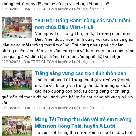
không chỉ là ngày để các bé có dịp vui chơi, kết bạn, thể......
28/09/2023 - Ban TT TT GHPGVN huyện A Lưới | Nguồn tin : -/-
"Vui Hội Trăng Rằm" cùng các cháu mầm
non chùa Diệu Viên - Huế
Vào ngày Tết Trung Thu, trẻ tại Trường mầm non
Diệu Viên được hòa mình cùng với các bạn và giáo
viên trong môi trường thật ấm cúng. Trẻ cùng nhau
phá
cỗ
cầm
những chiếc lồng đèn xinh xắn, cùng vui vẻ hân hoan theo nhịp trống
lân giòn giã và diễn tập những tiết mục văn nghệ thật vui nhộn....
27/09/2023 - Ban TT TT GHPGVN huyện A Lưới | Nguồn tin : -/-
Trăng sáng vùng cao trọn tình thôn bản
Thế là một cái Tết Trung thu thật vui vẻ và ý nghĩa
nữa lại về, không khí trung thu đã tràn ngập khắp
các nẻo đường con phố, từ đồng bằng chốn làng
quê đến thị thành đô hội, từ duyên hải miền cát trắng tới vùng núi xa
xôi....
25/09/2023 - Ban TT TT GHPGVN huyện A Lưới | Nguồn tin : -/-
Mang Tết Trung thu đến với trẻ em trường
Mầm non Hồng Thái, huyện A Lưới
Từ lâu, Tết Trung thu được xem là dịp Tết đặc biệt