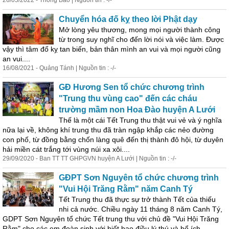
26/05/2022 - Thông Bảo | Nguồn tin : -/-
Chuyển hóa đố kỵ theo lời Phật dạy
Mở lòng yêu thương, mong mọi người thành công
từ trong suy nghĩ cho đến lời nói và việc làm. Được
vậy thì tâm đố kỵ tan biến, bản thân mình an vui và mọi người cũng
an vui....
16/08/2021 - Quảng Tánh | Nguồn tin : -/-
GĐ Hương Sen tổ chức chương trình
"Trung thu vùng cao" đến các cháu
trường mầm non Hoa Đào huyện A Lưới
Thế là một cái Tết Trung thu thật vui vẻ và ý nghĩa
nữa lại về, không khí trung thu đã tràn ngập khắp các nẻo đường
con phố, từ đồng bằng chốn làng quê đến thị thành đô hội, từ duyên
hải miền cát trắng tới vùng núi xa xôi....
29/09/2020 - Ban TT TT GHPGVN huyện A Lưới | Nguồn tin : -/-
GĐPT Sơn Nguyên tổ chức chương trình
"Vui Hội Trăng Rằm" năm Canh Tý
Tết Trung thu đã thực sự trở thành Tết của thiếu
nhi cả nước. Chiều ngày 11 tháng 8 năm Canh Tý,
GDPT Sơn Nguyên tổ chức Tết trung thu với chủ đề "Vui Hội Trăng
Rằm" cho các em đoàn sinh với biết bao điều lý thú và bổ ích....