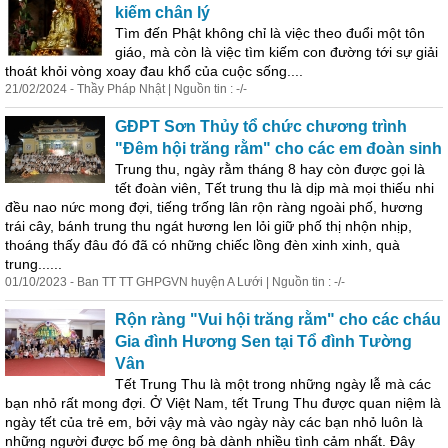
kiếm chân lý
Tìm đến Phật không chỉ là việc theo đuổi một tôn
giáo, mà còn là việc tìm kiếm con đường tới sự giải
thoát khỏi vòng xoay đau khổ của cuộc sống....
21/02/2024 - Thầy
Phá
p Nhật | Nguồn tin : -/-
GĐPT Sơn Thủy tổ chức chương trình
"Đêm hội trăng rằm" cho các em đoàn sinh
Trung thu, ngày rằm tháng 8 hay còn được gọi là
tết đoàn viên, Tết trung thu là dịp mà mọi thiếu nhi
đều nao nức mong đợi, tiếng trống lân rộn ràng ngoài phố, hương
trái cây, bánh trung thu ngát hương len lỏi giữ phố thị nhộn nhịp,
thoáng thấy đâu đó đã có những chiếc lồng đèn xinh xinh, quà
trung......
01/10/2023 - Ban TT TT GHPGVN huyện A Lưới | Nguồn tin : -/-
Rộn ràng "Vui hội trăng rằm" cho các cháu
Gia đình Hương Sen tại Tổ đình Tường
Vân
Tết Trung Thu là một trong những ngày lễ mà các
bạn nhỏ rất mong đợi. Ở Việt Nam, tết Trung Thu được quan niệm là
ngày tết của trẻ em, bởi vậy mà vào ngày này các bạn nhỏ luôn là
những người được bố mẹ ông bà dành nhiều tình cảm nhất. Đây