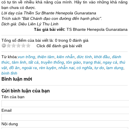
có tự tin về nhiều khả năng của mình. Hãy tin vào những khả năng
bạn chưa có được.
Lời dạy của Thiền Sư Bhante Henepola Gunaratana
Trích sách "Bát Chánh đạo con đường đến hạnh phúc".
Dịch giả: Diệu Liên Lý Thu Linh
Tác giả bài viết:
TS Bhante Henepola Gunaratana
Tổng số điểm của bài viết là: 0 trong 0 đánh giá
Click để đánh giá bài viết
Từ khóa:
vun trồng
,
thiện tâm
,
kiên nhẫn
,
đức tính
,
khởi đầu
,
đánh
thức
,
tâm linh
,
tất cả
,
truyền thống
,
tôn giáo
,
trạng thái
,
ngay cả
,
thú
vật
,
đồ ăn
,
ngoài ra
,
rèn luyện
,
nhẫn nại
,
có nghĩa
,
tự do
,
lạm dụng
,
bình tĩnh
Bình luận mới
Gửi bình luận của bạn
Tên của bạn
Email
Nội dung