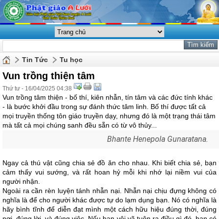
Tin Tức
Tu học
Vun trồng thiện tâm
Thứ tư - 16/04/2025 04:38
Vun trồng tâm thiện - bố thí, kiên nhẫn, tín tâm và các đức tính khác
- là bước khởi đầu trong sự đánh thức tâm linh. Bố thí được tất cả
mọi truyền thống tôn giáo truyền dạy, nhưng đó là một trạng thái tâm
mà tất cả mọi chúng sanh đều sẵn có từ vô thủy...
Bhante Henepola Gunaratana.
Ngay cả thú vật cũng chia sẻ đồ ăn cho nhau. Khi biết chia sẻ, bạn
cảm thấy vui sướng, và rất hoan hỷ mỗi khi nhớ lại niềm vui của
người nhận.
Ngoài ra cần rèn luyện tánh nhẫn nại. Nhẫn nại chịu đựng không có
nghĩa là để cho người khác được tự do lạm dụng bạn. Nó có nghĩa là
hãy bình tĩnh để diễn đạt mình một cách hữu hiệu đúng thời, đúng
nơi, đúng lời, và đúng việc. Nếu bạn vội vã tuôn ra điều gì đó, bạn có