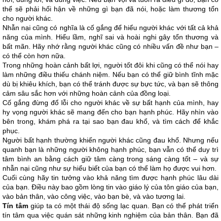
thể sẽ phải hối hận về những gì bạn đã nói, hoặc làm thương tổn
cho người khác.
Nhẫn nại cũng có nghĩa là cố gắng để hiểu người khác với tất cả khả
năng của mình. Hiểu lầm, nghĩ sai và hoài nghi gây tổn thương và
bất mãn. Hãy nhớ rằng người khác cũng có nhiều vấn đề như bạn –
có thể còn hơn nữa.
Trong những hoàn cảnh bất lợi, người tốt đôi khi cũng có thể nói hay
làm những điều thiếu chánh niệm. Nếu bạn có thể giữ bình tĩnh mặc
dù bị khiêu khích, bạn có thể tránh được sự bực tức, và bạn sẽ thông
cảm sâu sắc hơn với những hoàn cảnh của đồng loại.
Cố gắng đừng đổ lỗi cho người khác về sự bất hạnh của mình, hay
hy vọng người khác sẽ mang đến cho bạn hạnh phúc. Hãy nhìn vào
bên trong, khám phá ra tại sao bạn đau khổ, và tìm cách để khắc
phục.
Người bất hạnh thường khiến người khác cũng đau khổ. Nhưng nếu
quanh bạn là những người không hạnh phúc, bạn vẫn có thể duy trì
tâm bình an bằng cách giữ tâm càng trong sáng càng tốt – và sự
nhẫn nại cũng như sự hiểu biết của bạn có thể làm họ được vui hơn.
Cuối cùng hãy tin tưởng vào khả năng tìm được hạnh phúc lâu dài
của bạn. Điều này bao gồm lòng tin vào giáo lý của tôn giáo của bạn,
vào bản thân, vào công việc, vào bạn bè, và vào tương lai.
Tín tâm
giúp ta có một thái độ sống lạc quan. Bạn có thể phát triển
tín tâm qua việc quán sát những kinh nghiệm của bản thân. Bạn đã