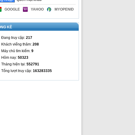
GOOGLE
YAHOO
MYOPENID
ỐNG KÊ
Đang truy cập:
217
Khách viếng thăm:
208
Máy chủ tìm kiếm:
9
Hôm nay:
50323
Tháng hiện tại:
552791
Tổng lượt truy cập:
163283335