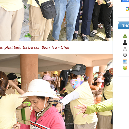
TH
n phát biểu tới bà con thôn Tru - Chai