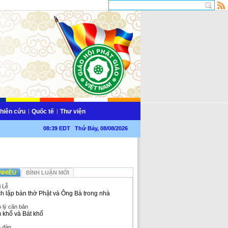
hiên cứu
Quốc tế
Thư viện
08:39 EDT Thứ Bảy, 08/08/2026
NHIỀU
BÌNH LUẬN MỚI
i Lễ
h lập bàn thờ Phật và Ông Bà trong nhà
 lý căn bản
 khổ và Bát khổ
n đàn