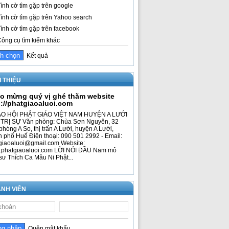
ình cờ tìm gặp trên google
ình cờ tìm gặp trên Yahoo search
ình cờ tìm gặp trên facebook
ông cụ tìm kiếm khác
Kết quả
I THIỆU
o mừng quý vị ghé thăm website
p://phatgiaoaluoi.com
O HỘI PHẬT GIÁO VIỆT NAM HUYỆN A LƯỚI
TRỊ SỰ Văn phòng: Chùa Sơn Nguyên, 32
phóng A So, thị trấn A Lưới, huyện A Lưới,
h phố Huế Điện thoại: 090 501 2992 - Email:
giaoaluoi@gmail.com Website:
phatgiaoaluoi.com LỜI NÓI ĐẦU Nam mô
sư Thích Ca Mâu Ni Phật...
NH VIÊN
Quên mật khẩu