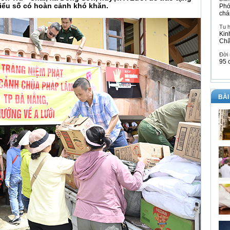
iểu số có hoàn cảnh khó khăn.
Phó
chá
Tu 
Kin
Ch
Đời
95 
BÀI