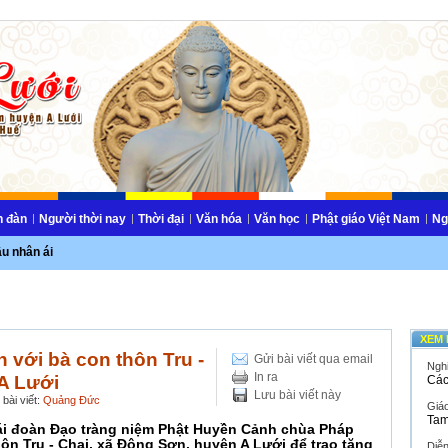
n đàn
Người thời nay
Thời đại
Văn hóa
Văn học
Phật giáo Việt Nam
Ng
ầu nhân ái
XEM 
 với bà con thôn Tru -
Gửi bài viết qua email
Ngh
In ra
A Lưới
Các
Lưu bài viết này
bài viết:
Quảng Đức
Giáo
Tam
ái đoàn Đạo tràng niệm Phật Huyền Cảnh chùa Pháp
ôn Tru - Chai, xã Đông Sơn, huyện A Lưới để trao tặng
Diễ