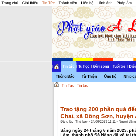
Trang chủ
Giới thiệu
Tin Tức
Thành viên
Liên hệ
Hình ảnh
Pháp Âm
Tin tức
Tu học
Đời sống
Tuổi trẻ
Diễ
Thông Báo
Từ Thiện
Ủng hộ
Nhịp c
Tin Tức
Tin tức
Trao tặng 200 phần quà đến
Chai, xã Đông Sơn, huyện 
Đăng lúc: Thứ bảy - 24/06/2023 11:11 - Người đăng 
Sáng ngày 24 tháng 6 năm 2023, ph
Lâm, thành phố Đà Nẵng đã về tại th