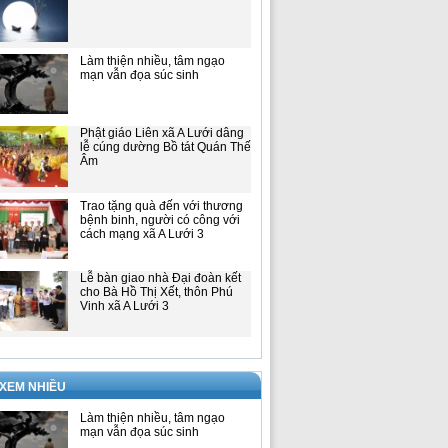
Làm thiện nhiều, tâm ngạo
mạn vẫn đọa súc sinh
Phật giáo Liên xã A Lưới dâng
lễ cúng dường Bồ tát Quán Thế
Âm
Trao tặng quà đến với thương
bệnh binh, người có công với
cách mạng xã A Lưới 3
Lễ bàn giao nhà Đại đoàn kết
cho Bà Hồ Thị Xết, thôn Phú
Vinh xã A Lưới 3
 XEM NHIỀU
Làm thiện nhiều, tâm ngạo
mạn vẫn đọa súc sinh