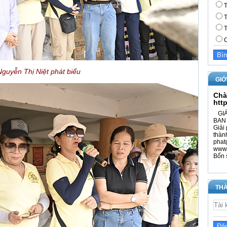
T
T
T
C
guyễn Thị Niệt phát biểu
GIỚ
Chà
htt
GIÁ
BAN 
Giải 
thàn
phat
www.
Bổn 
THÀ